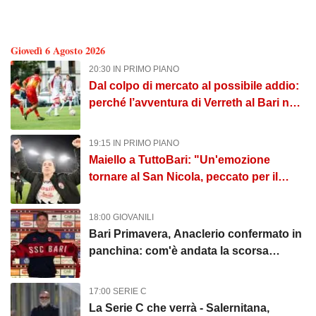
Tutto Bari: News sul Bari
Giovedì 6 Agosto 2026
20:30 IN PRIMO PIANO
Dal colpo di mercato al possibile addio:
perché l’avventura di Verreth al Bari non
è mai davvero sbocciata
19:15 IN PRIMO PIANO
Maiello a TuttoBari: "Un'emozione
tornare al San Nicola, peccato per il
poco pubblico. Bari? Ben costruito"
18:00 GIOVANILI
Bari Primavera, Anaclerio confermato in
panchina: com'è andata la scorsa
stagione?
17:00 SERIE C
La Serie C che verrà - Salernitana,