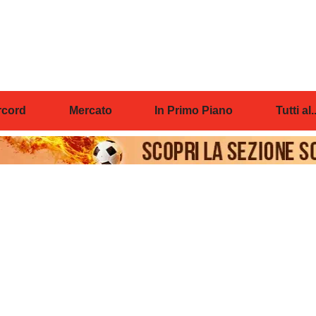
cord
Mercato
In Primo Piano
Tutti al