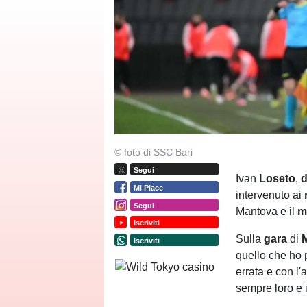
© foto di SSC Bari
Segui
Ivan
Loseto
,
d
Mi Piace
intervenuto ai
Segui
Mantova e il
m
Iscriviti
Sulla
gara
di
Iscriviti
quello che ho 
errata e con l'
sempre loro e i