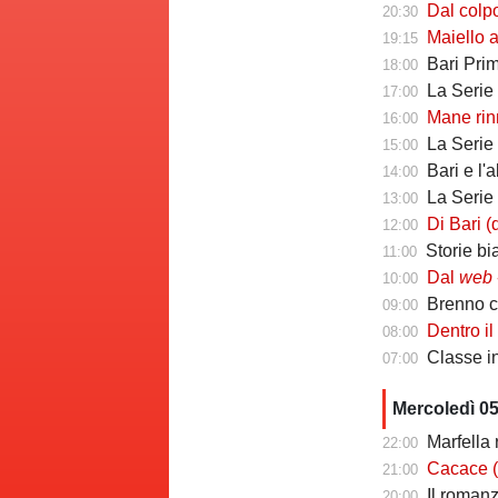
Dal colpo di me
20:30
Maiello a Tutto
19:15
Bari Primav
18:00
La Serie C che 
17:00
Mane rinno
16:00
La Serie C ch
15:00
Bari e l'
14:00
La Serie C che 
13:00
Di Bari (ds Poten
12:00
Storie biancoros
11:00
Dal
web
-
10:00
Brenno camb
09:00
Dentro il Girone C
08:00
Classe infin
07:00
Mercoledì 0
Marfella 
22:00
Cacace (ds Sorr
21:00
Il romanzo 
20:00