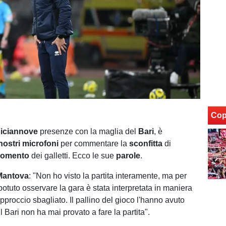
Cop
iciannove
presenze con la maglia del
Bari
, è
nostri
microfoni
per commentare la
sconfitta
di
omento
dei galletti. Ecco le sue
parole
.
Mantova
: "Non ho visto la partita interamente, ma per
potuto osservare la gara è stata interpretata in maniera
approccio sbagliato. Il pallino del gioco l'hanno avuto
l Bari non ha mai provato a fare la partita".