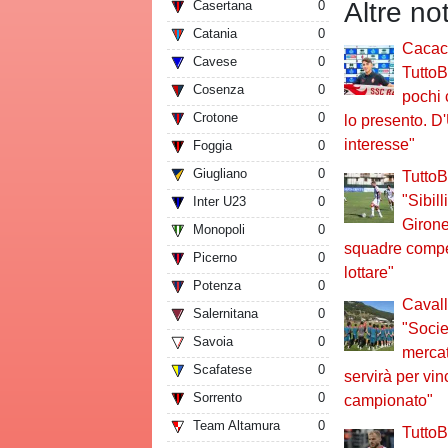
Altre no
Casertana
0
Catania
0
Cacace
Cavese
0
TuttoB
Cosenza
0
pochi 
Crotone
0
lo presento. D
interesse"
Foggia
0
Giugliano
0
TuttoBa
"Sibill
Inter U23
0
Giron
Monopoli
0
squadre compet
Picerno
0
lottare"
Potenza
0
Cavall
Salernitana
0
"Socie
Savoia
0
merca
Scafatese
0
servirà per vin
Sorrento
0
campionato"
Team Altamura
0
TuttoBa