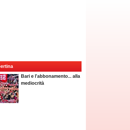
ertina
Bari e l'abbonamento... alla
mediocrità