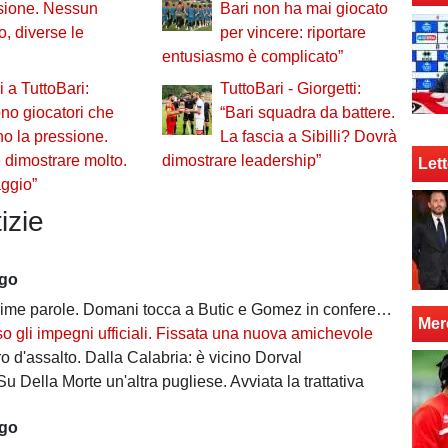
sione. Nessun
Bari non ha mai giocato
o, diverse le
per vincere: riportare
entusiasmo è complicato”
i a TuttoBari:
TuttoBari - Giorgetti:
no giocatori che
“Bari squadra da battere.
o la pressione.
La fascia a Sibilli? Dovrà
 dimostrare molto.
dimostrare leadership”
Lett
aggio”
izie
ago
ime parole. Domani tocca a Butic e Gomez in conferenza
Mer
so gli impegni ufficiali. Fissata una nuova amichevole
 d'assalto. Dalla Calabria: è vicino Dorval
Su Della Morte un'altra pugliese. Avviata la trattativa
ago