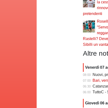
la ces
rinnov
pretendenti
Rosell
“Servo
reggan
Rastelli? Deve
Sibilli un vant
Altre not
Venerdì 07 
Nuovi, pr
08:00
Bari, ver
07:00
Catanzaro
06:30
TuttoC - 
06:00
Giovedì 06 