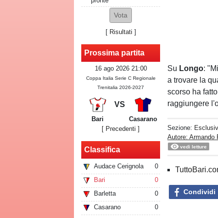
pronte
[
Risultati
]
Prossima partita
Su
Longo
: "M
16 ago 2026 21:00
Coppa Italia Serie C Regionale
a trovare la qu
Trenitalia 2026-2027
scorso ha fatt
raggiungere l'o
VS
Bari
Casarano
Sezione:
Esclusi
[ Precedenti ]
Autore: Armando 
vedi letture
Classifica
Audace Cerignola
0
TuttoBari.com
Bari
0
Condividi
Barletta
0
Casarano
0