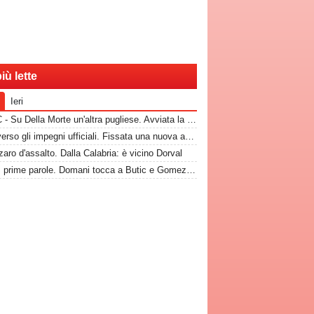
iù lette
Ieri
TuttoC - Su Della Morte un'altra pugliese. Avviata la trattativa
Bari, verso gli impegni ufficiali. Fissata una nuova amichevole
aro d'assalto. Dalla Calabria: è vicino Dorval
Nuovi, prime parole. Domani tocca a Butic e Gomez in conferenza