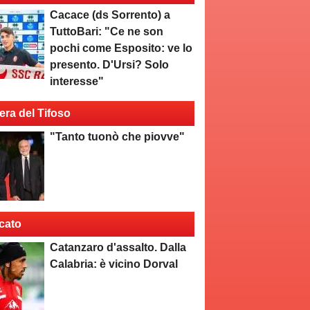
Cacace (ds Sorrento) a
TuttoBari: "Ce ne son
pochi come Esposito: ve lo
presento. D'Ursi? Solo
interesse"
era del Tifoso
"Tanto tuonò che piovve"
cato
Catanzaro d'assalto. Dalla
Calabria: è vicino Dorval