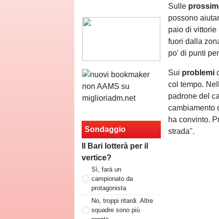
Sulle
prossim
possono aiutar
paio di vittori
fuori dalla zo
po' di punti pe
Sui
problemi
d
col tempo. Nel
padrone del c
cambiamento di
ha convinto. P
Sondaggio
strada".
Il Bari lotterà per il
vertice?
Sì, farà un
campionato da
protagonista
No, troppi ritardi. Altre
squadre sono più