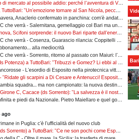
rcato al possibile addio: perché l’avventura di Verreth al Bari non è mai davvero sbocciata
Bari: "Un'emozione tornare al San Nicola, peccato per il poco pubblico. Bari? Ben costruito"
Vid
era, Anaclerio confermato in panchina: com'è andata la scorsa stagione?
verrà - Salernitana, gemellaggio col Bari ma una sola missione: tornare subito in Serie B
va, Scifoni sorprende: il nuovo Bari riparte dall'energia verde
e verrà - Cosenza, Guarascio rilancia: Coppitelli per riportare i lupi in Serie B
abbonamento... alla mediocrità
verrà - Sorrento, ritorno al passato con Maiuri: l'obiettivo è una salvezza senza affanni
Bar
za) a TuttoBari: "Tribuzzi e Gomez? Li ebbi al Crotone. Alessio può fare più ruoli, Guido è una certezza"
se - L'esordio di Esposito nella pirotecnica vittoria contro la Spal di De Rossi e Nainggolan
 "Ridate gli scarpini a Di Cesare e Antenucci! Esposito? Forte, ma valorizziamo sempre giocatori del Napoli"
ia squadra... ma non campionato: la nuova destinazione dell'ex Bari
, Cacace (ds Sorrento): "La salvezza è il nostro scudetto, torniamo a casa dopo gennaio. Ecco la nostra forza"
ita e piedi da Nazionale. Pietro Maiellaro e quel gol da quaranta metri...
5 ago
rimane in Puglia: c'è l'ufficialità del nuovo club
ento) a TuttoBari: "Ce ne son pochi come Esposito: ve lo presento. D'Ursi? Solo interesse"
della C - Oltre il mare, la Sicilia: la trasferta di mare e di vento