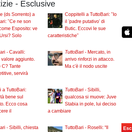
tizie - Esclusive
 (ds Sorrento) a
Coppitelli a TuttoBari: "Io
ari: "Ce ne son
il 'padre putativo' di
come Esposito: ve
Butic. Eccovi le sue
'Ursi? Solo
caratteristiche"
ri - Cavalli:
TuttoBari
- Mercato, in
i valore aggiunto.
arrivo rinforzi in attacco.
e C? Tante
Ma c'è il nodo uscite
itive, servirà
i a TuttoBari:
TuttoBari
- Sibilli,
tà bene sul
qualcosa si muove: Juve
to. Ecco cosa
Stabia in pole, lui deciso
cere il
a cambiare
ri - Sibilli, chiesta
TuttoBari - Roselli: “Il
Esc