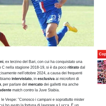
Cop
ni
, ex terzino del Bari, con cui ha conquistato una
n C nella stagione 2018-19, si è da poco
ritirato
dal
ecisamente nell'ottobre 2024, a causa dei frequenti
abbiamo
intervistato
, in
esclusiva
ai microfoni di
m
, per parlare del
mercato
dei galletti ma anche
udente
match contro la Juve Stabia.
 le Vespe: "Conosco i campani e soprattutto mister
cui ho avuto la fortuna di lavorare a Lucca. È un