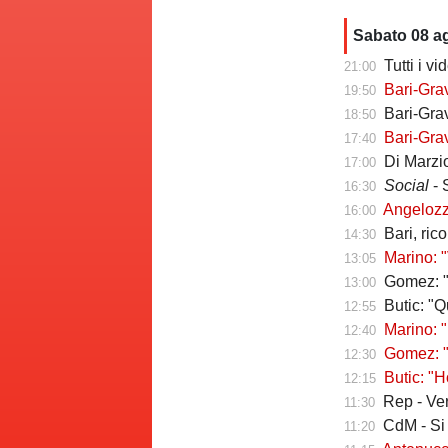
Sabato 08 a
Tutti i v
21:00
Bari-Gra
19:50
Bari-Grav
18:50
Bari-Grav
17:40
Di Marzio
17:00
Social
- 
16:30
Angelozzi a Tut
16:00
Bari, ric
14:30
Marino: "
13:05
Gomez: "Vivo p
13:00
Butic: "Qui pe
12:55
Marino: "
12:40
Gomez: "Esse
12:30
Butic: "Ho v
12:15
Rep - Verr
11:30
CdM - Si pro
11:20