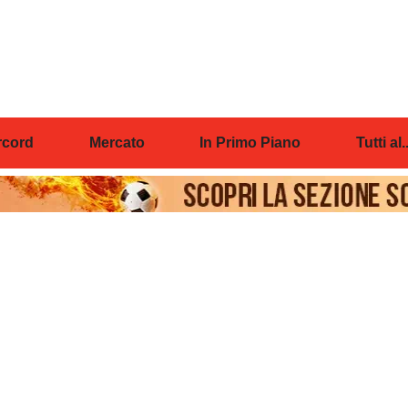
cord
Mercato
In Primo Piano
Tutti al