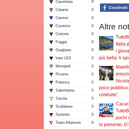
Casertana
0
Condividi
Catania
0
Cavese
0
Altre no
Cosenza
0
Crotone
0
TuttoBa
Foggia
0
Italia
Giugliano
0
i giova
più bella: ti s
Inter U23
0
Monopoli
0
Maiell
emozio
Picerno
0
Nicola
Potenza
0
poco pubblico.
Salernitana
0
costruito"
Savoia
0
Cacace
Scafatese
0
TuttoB
Sorrento
0
pochi 
Team Altamura
0
lo presento. D