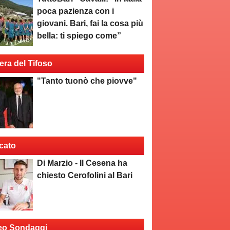
poca pazienza con i
giovani. Bari, fai la cosa più
bella: ti spiego come”
era del Tifoso
"Tanto tuonò che piovve"
cato
Di Marzio - Il Cesena ha
chiesto Cerofolini al Bari
eo Sondaggi