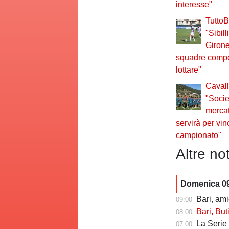
interesse"
TuttoBa
"Sibill
Giron
squadre compet
lottare"
Cavall
"Socie
merca
servirà per vin
campionato"
Altre not
Domenica 0
Bari, amiche
09:00
Bari, Butic 
08:00
La Serie C che 
07:00