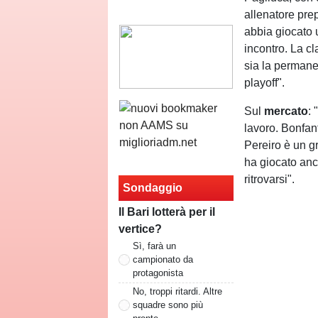
allenatore pre
abbia giocato 
incontro. La c
sia la permane
playoff".
Sul
mercato
:
lavoro. Bonfant
Pereiro è un gr
ha giocato anch
ritrovarsi".
Sondaggio
Il Bari lotterà per il
vertice?
Sì, farà un
campionato da
protagonista
No, troppi ritardi. Altre
squadre sono più