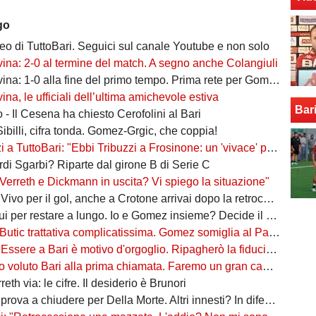
go
ideo di TuttoBari. Seguici sul canale Youtube e non solo
vina: 2-0 al termine del match. A segno anche Colangiuli
ina: 1-0 alla fine del primo tempo. Prima rete per Gomez
ina, le ufficiali dell’ultima amichevole estiva
Bar
 - Il Cesena ha chiesto Cerofolini al Bari
Sibilli, cifra tonda. Gomez-Grgic, che coppia!
toBari: "Ebbi Tribuzzi a Frosinone: un 'vivace' professionista, in C è un nome importante"
ordi Sgarbi? Riparte dal girone B di Serie C
Verreth e Dickmann in uscita? Vi spiego la situazione"
er il gol, anche a Crotone arrivai dopo la retrocessione. Tribuzzi? Felice di rivederlo"
r restare a lungo. Io e Gomez insieme? Decide il mister. Il soprannome 're'? Vi spiego"
Butic trattativa complicatissima. Gomez somiglia al Papu"
re a Bari è motivo d'orgoglio. Ripagherò la fiducia che mi è stata data"
oluto Bari alla prima chiamata. Faremo un gran campionato, daremo tutto"
eth via: le cifre. Il desiderio è Brunori
va a chiudere per Della Morte. Altri innesti? In difesa e a centrocampo