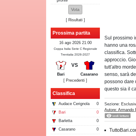
pronte
[
Risultati
]
Prossima partita
Sul prossimo i
16 ago 2026 21:00
hanno una rosa
Coppa Italia Serie C Regionale
classifica. Sott
Trenitalia 2026-2027
approccio. Gioc
VS
tutt'altro mord
senso, sarà de
Bari
Casarano
[ Precedenti ]
possono dare un
questo sia il c
Classifica
Audace Cerignola
0
Sezione:
Esclusi
Autore: Armando 
Bari
0
vedi letture
Barletta
0
Casarano
0
TuttoBari.com