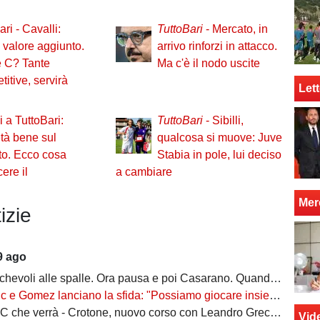
ri - Cavalli:
TuttoBari
- Mercato, in
i valore aggiunto.
arrivo rinforzi in attacco.
e C? Tante
Ma c'è il nodo uscite
itive, servirà
Lett
i a TuttoBari:
TuttoBari
- Sibilli,
tà bene sul
qualcosa si muove: Juve
to. Ecco cosa
Stabia in pole, lui deciso
cere il
a cambiare
Mer
izie
9 ago
voli alle spalle. Ora pausa e poi Casarano. Quando riprendono gli allenamenti
e Gomez lanciano la sfida: "Possiamo giocare insieme. Essere a Bari un onore"
verrà - Crotone, nuovo corso con Leandro Greco: i pitagorici vogliono restare tra le grandi
Vid