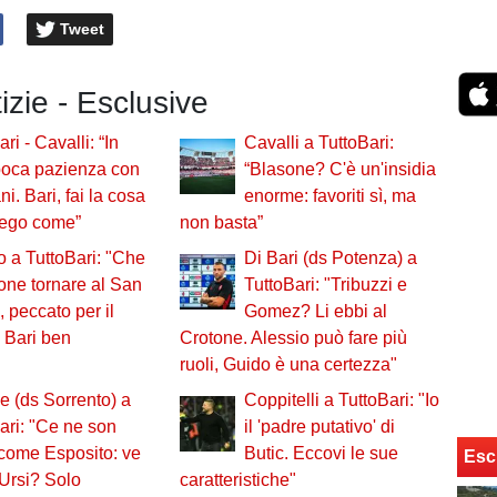
Tweet
tizie - Esclusive
ri - Cavalli: “In
Cavalli a TuttoBari:
 poca pazienza con
“Blasone? C'è un'insidia
ni. Bari, fai la cosa
enorme: favoriti sì, ma
piego come”
non basta”
o a TuttoBari: "Che
Di Bari (ds Potenza) a
ne tornare al San
TuttoBari: "Tribuzzi e
, peccato per il
Gomez? Li ebbi al
 Bari ben
Crotone. Alessio può fare più
ruoli, Guido è una certezza"
 (ds Sorrento) a
Coppitelli a TuttoBari: "Io
ari: "Ce ne son
il 'padre putativo' di
come Esposito: ve
Butic. Eccovi le sue
Esc
'Ursi? Solo
caratteristiche"