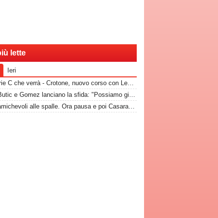
iù lette
Ieri
La Serie C che verrà - Crotone, nuovo corso con Leandro Greco: i pitagorici vogliono restare tra le grandi
Bari, Butic e Gomez lanciano la sfida: "Possiamo giocare insieme. Essere a Bari un onore"
Bari, amichevoli alle spalle. Ora pausa e poi Casarano. Quando riprendono gli allenamenti