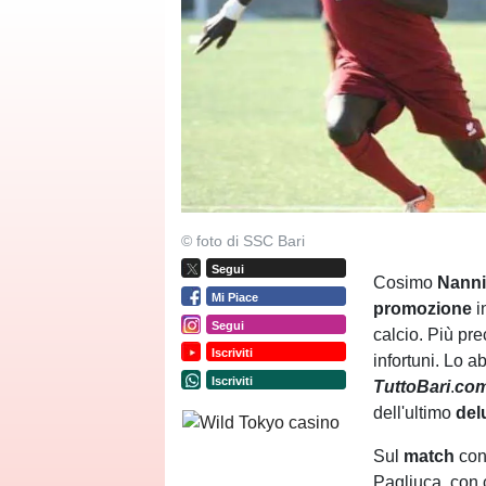
© foto di SSC Bari
Segui
Cosimo
Nanni
Mi Piace
promozione
i
Segui
calcio. Più pr
Iscriviti
infortuni. Lo 
Iscriviti
TuttoBari
.
co
dell'ultimo
del
Sul
match
con
Pagliuca, con 