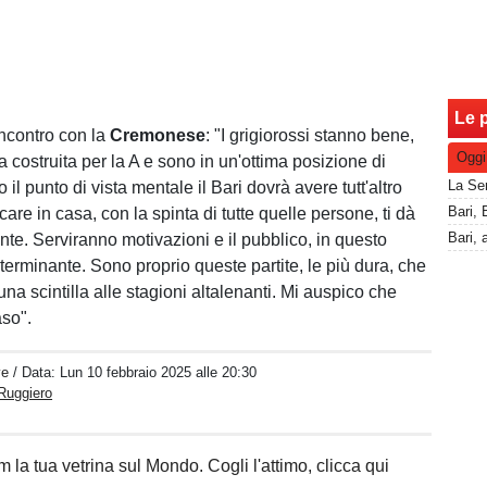
Le p
ncontro con la
Cremonese
: "I grigiorossi stanno bene,
Oggi
 costruita per la A e sono in un'ottima posizione di
o il punto di vista mentale il Bari dovrà avere tutt'altro
are in casa, con la spinta di tutte quelle persone, ti dà
ente. Serviranno motivazioni e il pubblico, in questo
terminante. Sono proprio queste partite, le più dura, che
a scintilla alle stagioni altalenanti. Mi auspico che
aso".
ve
/ Data:
Lun 10 febbraio 2025 alle 20:30
Ruggiero
 la tua vetrina sul Mondo. Cogli l'attimo, clicca qui