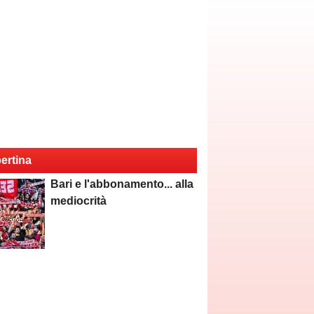
ertina
Bari e l'abbonamento... alla
mediocrità