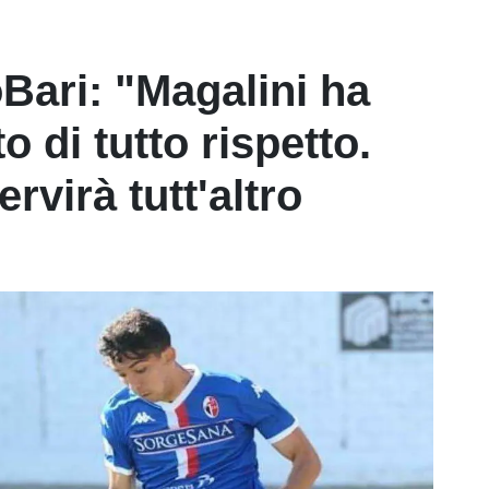
oBari: "Magalini ha
o di tutto rispetto.
virà tutt'altro