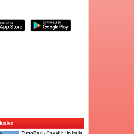
lusive
TuttoBari - Cavalli: “In Italia