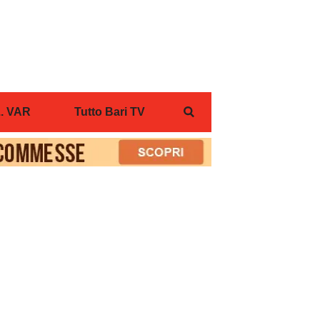
... VAR
Tutto Bari TV