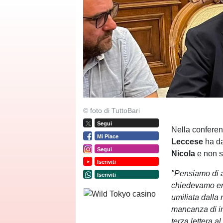
© foto di TuttoBari
Segui
Nella conferen
Mi Piace
Leccese
ha d
Segui
Nicola
e non s
Iscriviti
"Pensiamo di av
Iscriviti
chiedevamo era 
umiliata dalla 
mancanza di in
terza lettera a