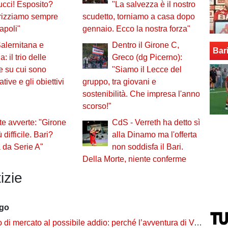
cci! Esposito?
"La salvezza è il nostro
orizziamo sempre
scudetto, torniamo a casa dopo
apoli"
gennaio. Ecco la nostra forza"
Salernitana e
Dentro il Girone C,
Bar
: il trio delle
Greco (dg Picerno):
te su cui sono
"Siamo il Lecce del
tive e gli obiettivi
gruppo, tra giovani e
sostenibilità. Che impresa l'anno
scorso!"
te avverte: "Girone
CdS - Verreth ha detto sì
ù difficile. Bari?
alla Dinamo ma l'offerta
 da Serie A"
non soddisfa il Bari.
Della Morte, niente conferme
izie
ago
rcato al possibile addio: perché l’avventura di Verreth al Bari non è mai davvero sbocciata