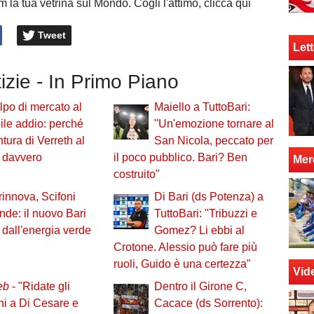
 la tua vetrina sul Mondo. Cogli l'attimo, clicca qui
Tweet
Lett
tizie - In Primo Piano
lpo di mercato al
Maiello a TuttoBari:
ile addio: perché
"Un'emozione tornare al
ntura di Verreth al
San Nicola, peccato per
i davvero
il poco pubblico. Bari? Ben
Mer
costruito"
innova, Scifoni
Di Bari (ds Potenza) a
nde: il nuovo Bari
TuttoBari: "Tribuzzi e
e dall'energia verde
Gomez? Li ebbi al
Crotone. Alessio può fare più
ruoli, Guido è una certezza"
Vid
eb
- "Ridate gli
Dentro il Girone C,
ni a Di Cesare e
Cacace (ds Sorrento):