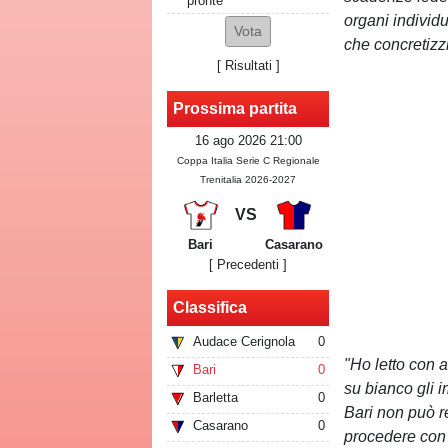
pronte
organi individu
che concretizzi
[
Risultati
]
Prossima partita
16 ago 2026 21:00
Coppa Italia Serie C Regionale
Trenitalia 2026-2027
VS
Bari
Casarano
[ Precedenti ]
Classifica
Audace Cerignola
0
"Ho letto con a
Bari
0
su bianco gli i
Barletta
0
Bari non può r
Casarano
0
procedere con 