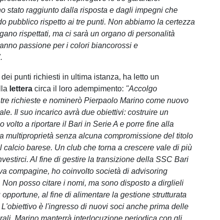
o stato raggiunto dalla risposta e dagli impegni che
 pubblico rispetto ai tre punti. Non abbiamo la certezza
gano rispettati, ma ci sarà un organo di personalità
hanno passione per i colori biancorossi e
".
dei punti richiesti in ultima istanza, ha letto un
lla
lettera
circa il loro adempimento:
​​"Accolgo
tre richieste e nominerò Pierpaolo Marino come nuovo
ale. Il suo incarico avrà due obiettivi: costruire un
 volto a riportare il Bari in Serie A e porre fine alla
la multiproprietà senza alcuna compromissione del titolo
il calcio barese. Un club che torna a crescere vale di più
nvestirci. Al fine di gestire la transizione della SSC Bari
a compagine, ho coinvolto società di advisoring
 Non posso citare i nomi, ma sono disposto a dirglieli
 opportune, al fine di alimentare la gestione strutturata
e. L'obiettivo è l'ingresso di nuovi soci anche prima delle
ali. Marino manterrà interlocuzione periodica con gli