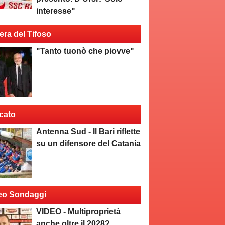
interesse"
era del Tifoso
"Tanto tuonò che piovve"
cato
Antenna Sud - Il Bari riflette
su un difensore del Catania
eo Sondaggi
VIDEO - Multiproprietà
anche oltre il 2028?