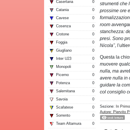
Casertana
0
strumenti che l
Catania
0
prossime ore e
formalizzazion
Cavese
0
room avvengano
Cosenza
0
stanchezza: de
Crotone
0
presi. Sono pro
Foggia
0
Nicola",
​​​​​l'u
Giugliano
0
Questa la chi
Inter U23
0
muovere qualco
Monopoli
0
nulla, ma avreb
Picerno
0
avere nulla in
Potenza
0
guidare la com
Salernitana
0
col consiglio c
Savoia
0
Sezione:
In Prim
Scafatese
0
Autore: Piervito P
Sorrento
0
vedi letture
Team Altamura
0