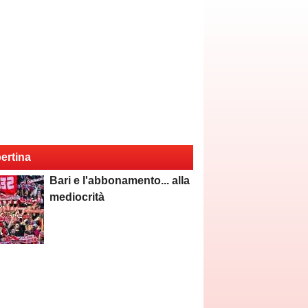
ertina
Bari e l'abbonamento... alla
mediocrità