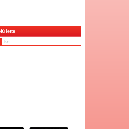
iù lette
Ieri