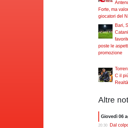
Antenu
Forte, ma val
giocatori del N
Bari, 
Catania
favori
poste le aspetta
promozione
Torren
C il pi
Realtà
Altre not
Giovedì 06 
Dal colpo di me
20:30