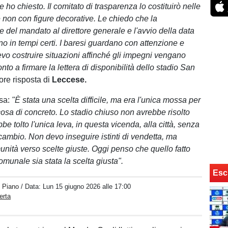
e ho chiesto. Il comitato di trasparenza lo costituirò nelle
 non con figure decorative. Le chiedo che la
e del mandato al direttore generale e l'avvio della data
 in tempi certi. I baresi guardano con attenzione e
vo costruire situazioni affinché gli impegni vengano
nto a firmare la lettera di disponibilità dello stadio San
ltierore risposta di
​​​​Leccese.
osa:
"È stata una scelta difficile, ma era l'unica mossa per
sa di concreto. Lo stadio chiuso non avrebbe risolto
be tolto l'unica leva, in questa vicenda, alla città, senza
 cambio. Non devo inseguire istinti di vendetta, ma
unità verso scelte giuste. Oggi penso che quello fatto
omunale sia stata la scelta giusta".
Esc
o Piano
/ Data:
Lun 15 giugno 2026 alle 17:00
erta