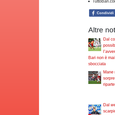
TuttoBari.com
Condividi
Altre no
Dal co
possib
l’avve
Bari non è ma
sbocciata
Mane r
sorpre
ripart
Dal
w
scarpi