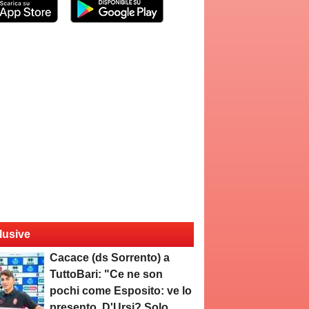
lusive
Cacace (ds Sorrento) a
TuttoBari: "Ce ne son
pochi come Esposito: ve lo
presento. D'Ursi? Solo