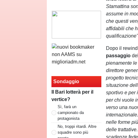
Stamattina son
assume in modo
che questi ven
affidabili che 
qualificazione
Dopo il rewind 
passaggio
de
pienamente le 
direttore gener
progetto tecnico
Sondaggio
situazione del
Il Bari lotterà per il
sportivo e per 
vertice?
per chi vuole i
Sì, farà un
verso una nuov
campionato da
internazionale.
protagonista
nelle forme più
No, troppi ritardi. Altre
delle trattativ
squadre sono più
scadenze feder