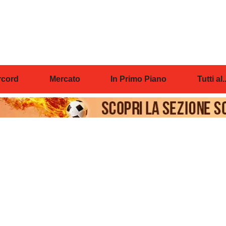
cord
Mercato
In Primo Piano
Tutti al