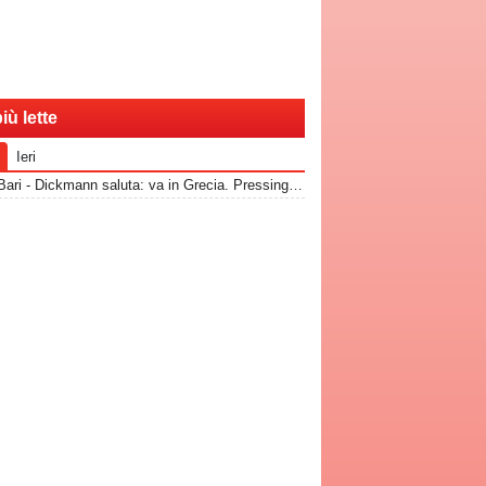
iù lette
Ieri
RadioBari - Dickmann saluta: va in Grecia. Pressing Catanzaro per Dorval, Vicari piace ad una pugliese