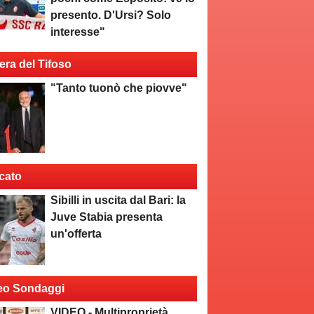
presento. D'Ursi? Solo
interesse"
era del Tifoso
"Tanto tuonò che piovve"
cato
Sibilli in uscita dal Bari: la
Juve Stabia presenta
un'offerta
eo Sondaggi
VIDEO - Multiproprietà