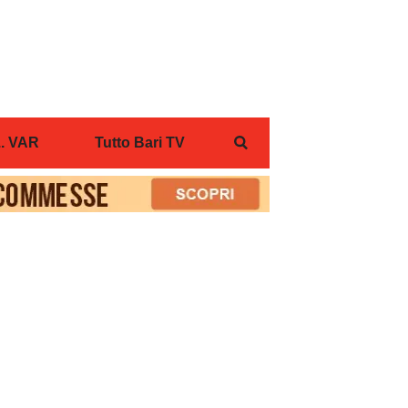
... VAR
Tutto Bari TV