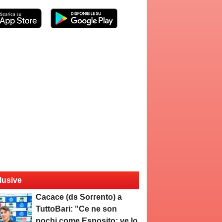
lusive
Cacace (ds Sorrento) a
TuttoBari: "Ce ne son
pochi come Esposito: ve lo