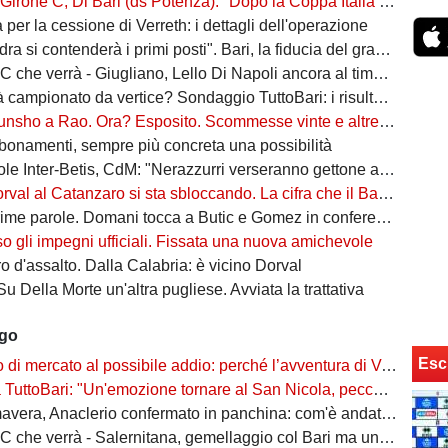
 Di Bari (ds Potenza): "Dopo la Coppa Italia vinta, vogliamo infastidire ancora. Vi nomino qualche nostro giovane"
ta per la cessione di Verreth: i dettagli dell'operazione
a si contenderà i primi posti". Bari, la fiducia del grande ex
à - Giugliano, Lello Di Napoli ancora al timone: il re delle salvezze vuole evitare un'altra stagione da brividi
campionato da vertice? Sondaggio TuttoBari: i risultati provvisori
o a Rao. Ora? Esposito. Scommesse vinte e altre perse sull'asse Napoli-Bari
bonamenti, sempre più concreta una possibilità
ter-Betis, CdM: "Nerazzurri verseranno gettone al Bari. E verrà girato al Comune"
l al Catanzaro si sta sbloccando. La cifra che il Bari incasserebbe
ime parole. Domani tocca a Butic e Gomez in conferenza
so gli impegni ufficiali. Fissata una nuova amichevole
 d'assalto. Dalla Calabria: è vicino Dorval
Su Della Morte un'altra pugliese. Avviata la trattativa
ago
Esc
rcato al possibile addio: perché l’avventura di Verreth al Bari non è mai davvero sbocciata
Bari: "Un'emozione tornare al San Nicola, peccato per il poco pubblico. Bari? Ben costruito"
era, Anaclerio confermato in panchina: com'è andata la scorsa stagione?
verrà - Salernitana, gemellaggio col Bari ma una sola missione: tornare subito in Serie B