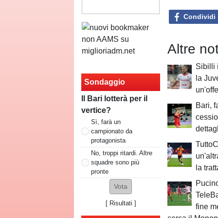
Condividi
Altre no
Sibilli
la Juv
Sondaggio
un'offe
Il Bari lotterà per il
Bari, f
vertice?
cessio
Sì, farà un
dettag
campionato da
protagonista
TuttoC
No, troppi ritardi. Altre
un'alt
squadre sono più
la trat
pronte
Pucino
TeleBa
[
Risultati
]
fine m