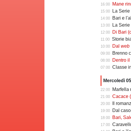
Mane rinno
16:00
La Serie C ch
15:00
Bari e l'
14:00
La Serie C che 
13:00
Di Bari (ds Poten
12:00
Storie biancoros
11:00
Dal
web
-
10:00
Brenno camb
09:00
Dentro il Girone C
08:00
Classe infin
07:00
Mercoledì 0
Marfella 
22:00
Cacace (ds Sorr
21:00
Il romanzo 
20:00
Dal caso Si
19:00
Bari, Salernita
18:00
Caravello
17:00