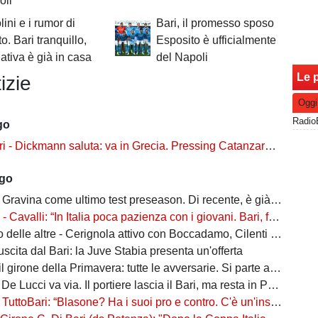
oli"
lini e i rumor di
Bari, il promesso sposo
o. Bari tranquillo,
Esposito è ufficialmente
nativa è già in casa
del Napoli
Le p
izie
Oggi
go
ckmann saluta: va in Grecia. Pressing Catanzaro per Dorval, Vicari piace ad una pugliese
ago
Gravina come ultimo test preseason. Di recente, è già successo due volte
alli: “In Italia poca pazienza con i giovani. Bari, fai la cosa più bella: ti spiego come”
ltre - Cerignola attivo con Boccadamo, Cilenti e Padula. Casertana su Antonio Ferrara. Della Morte piace al Foggia
n uscita dal Bari: la Juve Stabia presenta un'offerta
l girone della Primavera: tutte le avversarie. Si parte a settembre
 De Lucci va via. Il portiere lascia il Bari, ma resta in Puglia
oBari: “Blasone? Ha i suoi pro e contro. C'è un'insidia enorme: favoriti sì, ma non basta”