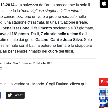
3-2014 -
La salvezza dell'anno precedente fu solo il
lla che fu la
‘meravigliosa stagione fallimentare’
.
co
concretizzarono un vero e proprio
miracolo
nella
 di una stagione
disastrata
. In una situazione irreale,
di penalizzazione
,
il fallimento
societario e 33 giornate,
ovava al 16° posto.
Da lì,
7 vittorie nelle ultime 9
e il
alimentato dai gol di
Galano
,
Cani
e
Joao Silva
. Solo
 semifinale con il Latina poterono fermare lo strapotere
Bari
per sempre rimasto nel cuore dei tifosi.
a
/ Data:
Mer 13 marzo 2024 alle 10:15
re
Esc
 la tua vetrina sul Mondo. Cogli l'attimo, clicca qui
Tweet