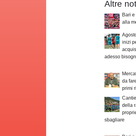
Altre no
Bari e
alla m
Agosto
inizi p
acquis
adesso bisogn
Mercat
da far
primi r
Cantie
della 
propri
sbagliare