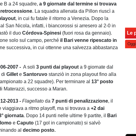
rie B a 24 squadre,
a 9 giornate dal termine si trovava
 retrocessione
. La squadra allenata da Pillon riuscì a
playout
, in cui fu fatale il ritorno a Venezia. Dopo la
 al San Nicola, infatti, i biancorossi si arresero al 2-0 in
stò il duo
Córdova-Spinesi
(fuori rosa da gennaio).
Le p
ione solo sul campo, perché
il Bari venne ripescato in
Oggi
one successiva, in cui ottenne una salvezza abbastanza
06-2007 -
A soli
3 punti dai playout
a 9 giornate dal
i
di
Gillet
e
Santoruvo
stanziò in zona playout fino alla
campionato a 22 squadre). Per terminare al
13° posto
 di Materazzi, successo a Maran.
2-2013 -
Flagellato
da
7 punti di penalizzazione
, il
e viaggiava a ritmo playoff, ma si trovava a
+2 dai
3° giornata
. Dopo 14 punti nelle ultime 9 partite, il
Bari
llomo
e
Caputo
(17 gol in campionato) si salvò
rminando al
decimo posto.