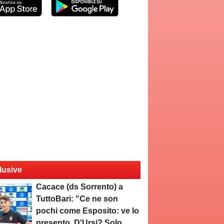
lusive
Cacace (ds Sorrento) a
TuttoBari: "Ce ne son
pochi come Esposito: ve lo
presento. D'Ursi? Solo