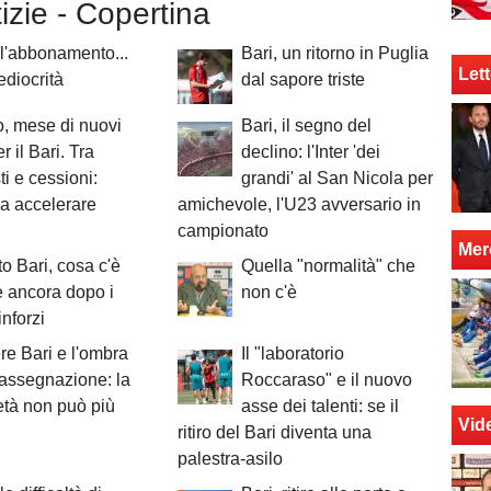
tizie - Copertina
 l'abbonamento...
Bari, un ritorno in Puglia
Lett
ediocrità
dal sapore triste
, mese di nuovi
Bari, il segno del
er il Bari. Tra
declino: l'Inter 'dei
ti e cessioni:
grandi' al San Nicola per
a accelerare
amichevole, l'U23 avversario in
campionato
Mer
o Bari, cosa c'è
Quella "normalità" che
e ancora dopo i
non c'è
inforzi
re Bari e l'ombra
Il "laboratorio
rassegnazione: la
Roccaraso" e il nuovo
età non può più
asse dei talenti: se il
Vid
ritiro del Bari diventa una
palestra-asilo