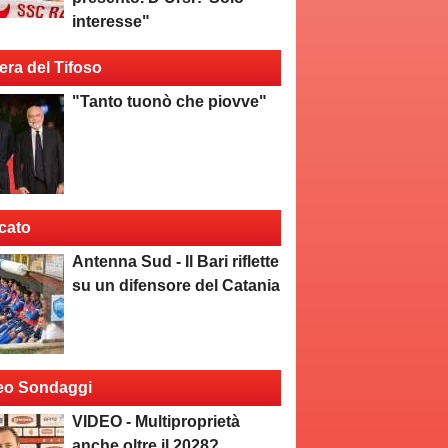
interesse"
era del Tifoso
"Tanto tuonò che piovve"
cato
Antenna Sud - Il Bari riflette
su un difensore del Catania
eo Sondaggi
VIDEO - Multiproprietà
anche oltre il 2028?