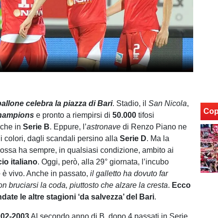
allone celebra la piazza di Bari
. Stadio, il
San Nicola
,
Cop
Champions
e pronto a riempirsi di
50.000
tifosi
nche in
Serie B
. Eppure, l’
astronave
di Renzo Piano ne
i i colori, dagli scandali persino alla
Serie D
. Ma la
ossa ha sempre, in qualsiasi condizione, ambito ai
cio italiano
. Oggi, però, alla 29° giornata, l’incubo
e
è vivo. Anche in passato,
il galletto ha dovuto far
n bruciarsi la coda, piuttosto che alzare la cresta
.
Ecco
te le altre stagioni ‘da salvezza’ del Bari
.
02-2003
Al secondo anno di B, dopo 4 passati in Serie