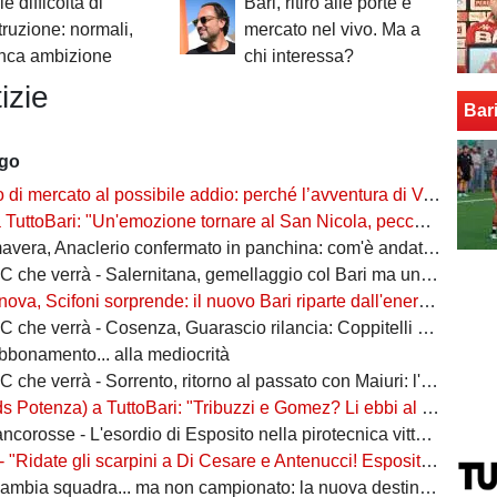
le difficoltà di
Bari, ritiro alle porte e
struzione: normali,
mercato nel vivo. Ma a
nca ambizione
chi interessa?
izie
Bar
ago
rcato al possibile addio: perché l’avventura di Verreth al Bari non è mai davvero sbocciata
Bari: "Un'emozione tornare al San Nicola, peccato per il poco pubblico. Bari? Ben costruito"
era, Anaclerio confermato in panchina: com'è andata la scorsa stagione?
verrà - Salernitana, gemellaggio col Bari ma una sola missione: tornare subito in Serie B
va, Scifoni sorprende: il nuovo Bari riparte dall'energia verde
e verrà - Cosenza, Guarascio rilancia: Coppitelli per riportare i lupi in Serie B
abbonamento... alla mediocrità
verrà - Sorrento, ritorno al passato con Maiuri: l'obiettivo è una salvezza senza affanni
za) a TuttoBari: "Tribuzzi e Gomez? Li ebbi al Crotone. Alessio può fare più ruoli, Guido è una certezza"
se - L'esordio di Esposito nella pirotecnica vittoria contro la Spal di De Rossi e Nainggolan
 "Ridate gli scarpini a Di Cesare e Antenucci! Esposito? Forte, ma valorizziamo sempre giocatori del Napoli"
ia squadra... ma non campionato: la nuova destinazione dell'ex Bari