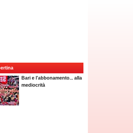
ertina
Bari e l'abbonamento... alla
mediocrità