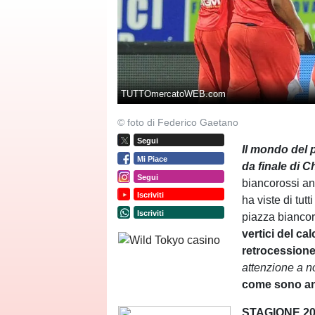
TUTTOmercatoWEB.com
© foto di Federico Gaetano
Segui
Il mondo del p
Mi Piace
da finale di 
Segui
biancorossi a
Iscriviti
ha viste di tutt
Iscriviti
piazza biancor
vertici del cal
retrocession
attenzione a no
come sono anda
STAGIONE 20