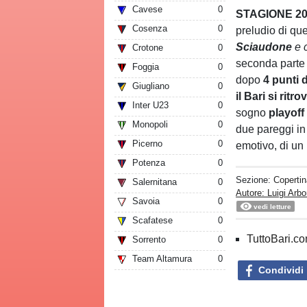
Cavese
0
STAGIONE 201
Cosenza
0
preludio di que
Sciaudone
e 
Crotone
0
seconda parte
Foggia
0
dopo
4 punti 
Giugliano
0
il Bari si ritr
Inter U23
0
sogno
playoff
Monopoli
0
due pareggi in
Picerno
0
emotivo, di un
Potenza
0
Sezione:
Copertin
Salernitana
0
Autore: Luigi Arbo
Savoia
0
vedi letture
Scafatese
0
TuttoBari.com
Sorrento
0
Team Altamura
0
Condividi