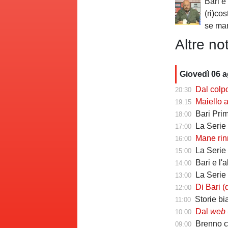
Bari e 
(ri)co
se ma
Altre not
Giovedì 06 
Dal colpo di me
20:30
Maiello a Tutto
19:15
Bari Primav
18:00
La Serie C che 
17:00
Mane rinno
16:00
La Serie C ch
15:00
Bari e l'
14:00
La Serie C che 
13:00
Di Bari (ds Poten
12:00
Storie biancoros
11:00
Dal
web
-
10:00
Brenno camb
09:00