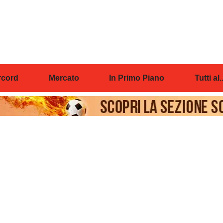
cord
Mercato
In Primo Piano
Tutti al