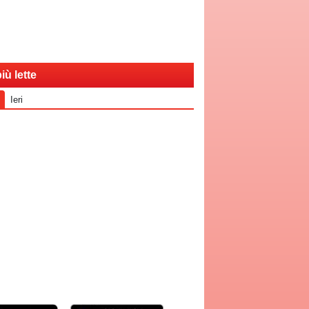
iù lette
Ieri