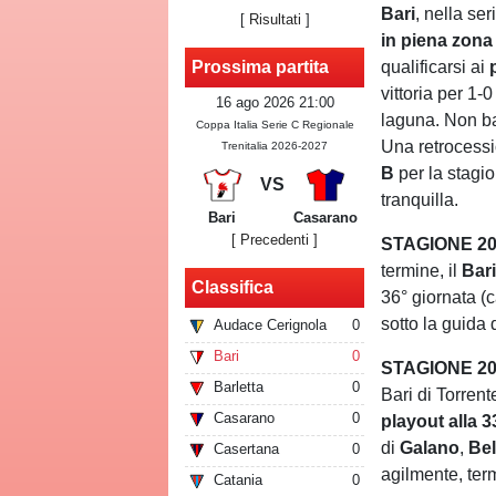
Bari
, nella se
[
Risultati
]
in piena zona
qualificarsi ai
Prossima partita
vittoria per 1-0
16 ago 2026 21:00
laguna. Non ba
Coppa Italia Serie C Regionale
Una retrocess
Trenitalia 2026-2027
B
per la stagi
VS
tranquilla.
Bari
Casarano
[ Precedenti ]
STAGIONE 20
termine, il
Bar
Classifica
36° giornata (
sotto la guida
Audace Cerignola
0
Bari
0
STAGIONE 201
Barletta
0
Bari di Torrent
Casarano
0
playout alla 3
di
Galano
,
Be
Casertana
0
agilmente, te
Catania
0