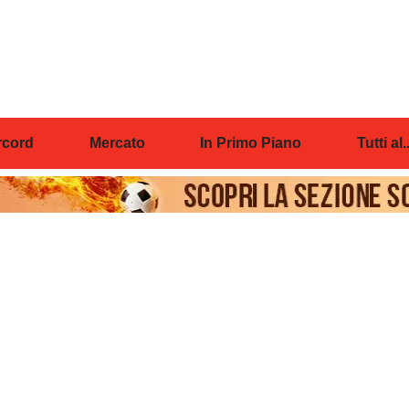
cord
Mercato
In Primo Piano
Tutti al