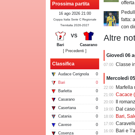
offerta
Prossima partita
Pedull
16 ago 2026 21:00
fatta: 
Coppa Italia Serie C Regionale
Trenitalia 2026-2027
con dir
Altre not
VS
Bari
Casarano
[ Precedenti ]
Giovedì 06 
Classifica
Classe infin
07:00
Audace Cerignola
0
Mercoledì 0
Bari
0
Marfella 
22:00
Barletta
0
Cacace (ds Sorr
21:00
Casarano
0
Il romanzo 
20:00
Casertana
0
Dal caso Si
19:00
Bari, Salernita
Catania
0
18:00
Caravello
17:00
Cavese
0
Bari e 'l'al
16:00
Cosenza
0