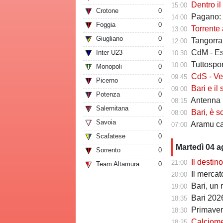
Dentro il Girone 
15:00
Crotone
0
Pagano: "
14:00
Foggia
0
Torrente a
13:00
Giugliano
0
Tangorra sull
12:00
CdM - Esposi
Inter U23
0
10:30
Tuttosport -
10:00
Monopoli
0
CdS - Verreth 
09:45
Picerno
0
Bari e il sal
09:00
Potenza
0
Antenna S
08:15
Salernitana
0
Bari, è s
08:00
Savoia
0
Aramu cam
07:00
Scafatese
0
Martedì 04 
Sorrento
0
Il destin
21:00
Team Altamura
0
Il mercato degl
20:00
Bari, un 
19:00
Bari 2026
18:35
Primavera
18:30
Calciomerc
18:25