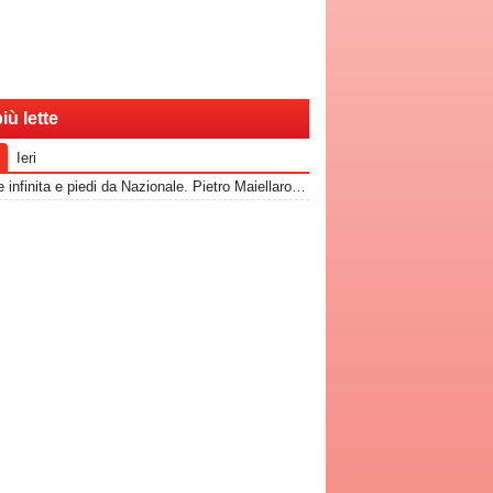
iù lette
Ieri
Classe infinita e piedi da Nazionale. Pietro Maiellaro e quel gol da quaranta metri...