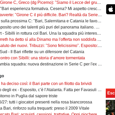
C, Greco (dg Picerno): "Siamo il Lecce del gruppo, tra giovani e sostenibilità. Che impresa l'anno scorso!"
Bari esperienza formativa. Cesena? Mi aspetto crescita"
vverte: "Girone C il più difficile. Bari? Realtà da Serie A"
a prossima C: "Bari, Salernitana e Catania le favorite. Subito dopo altre due"
to uno dei talenti più puri del panorama italiano. Sibilli, Marino è furioso
 Sibilli in rottura col Bari. Una la squadra più interessata a ingaggiarlo
ha detto sì alla Dinamo ma l'offerta non soddisfa il Bari. Della Morte, niente conferme
uto dei nuovi. Tribuzzi: "Sono felicissimo". Esposito: "Ci vediamo al San Nicola"
ud - Il Bari riflette su un difensore del Catania
contro con Sibilli: una storia d’amore tormentata
bia squadra: nuova destinazione in Serie C per l'ex Bari
ago
o ha deciso così: il Bari parte con un filotto da brividi
i ex - Esposito, c’è l’Atalanta. Fatta per Favasuli al Napoli, Koutsoupias osservato dal Toro
Esc
ritorno in Puglia dal sapore triste
/27: tutti i giocatori presenti nella rosa biancorossa
 Bari, rinforzo sulla trequarti: preso il 2009 Vitale
ato Bari: acquisti, cessioni, trattative. Oggi giocherebbe così