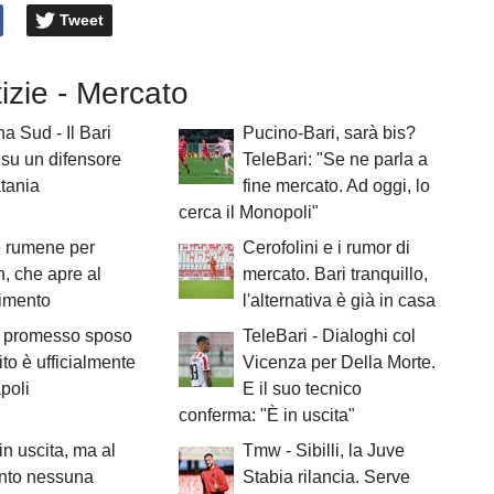
Tweet
tizie - Mercato
a Sud - Il Bari
Pucino-Bari, sarà bis?
e su un difensore
TeleBari: "Se ne parla a
tania
fine mercato. Ad oggi, lo
cerca il Monopoli"
e rumene per
Cerofolini e i rumor di
h, che apre al
mercato. Bari tranquillo,
rimento
l'alternativa è già in casa
il promesso sposo
TeleBari - Dialoghi col
to è ufficialmente
Vicenza per Della Morte.
poli
E il suo tecnico
conferma: "È in uscita"
 in uscita, ma al
Tmw - Sibilli, la Juve
to nessuna
Stabia rilancia. Serve