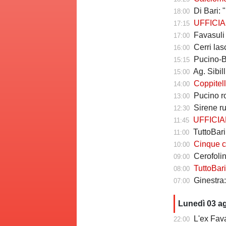
Di Bari: "B
18:00
UFFICIALE
17:15
Favasuli al
17:00
Cerri lasc
16:00
Pucino-Bari, 
15:15
Ag. Sibilli: "Ma
15:00
Coppitelli a
14:00
Pucino rom
13:00
Sirene r
12:30
UFFICIALE - T
11:45
TuttoBar
11:00
Cinque cose da
10:00
Cerofolini 
09:00
TuttoBari - Ca
08:00
Ginestra: 
07:00
Lunedì 03 a
L'ex Favasu
22:00