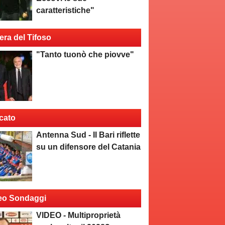
caratteristiche"
era del Tifoso
"Tanto tuonò che piovve"
cato
Antenna Sud - Il Bari riflette
su un difensore del Catania
eo Sondaggi
VIDEO - Multiproprietà