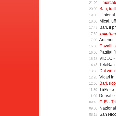
Il mercato delle
21:00
Bari, tratten
20:00
L'Inter al
19:00
Micai, uf
18:00
Bari, il 
17:45
TuttoBar
17:30
Antenucci t
17:00
Cavalli a Tut
16:30
Pagliai (Ca
16:00
VIDEO - M
15:15
TeleBari - D
14:45
Dal web: "Sibil
13:30
Vicari i
12:20
Bari, ricordi 
12:00
Tmw - Sib
11:50
Dorval e lo
11:00
CdS - Tribuzzi
09:40
Nazionale,
09:00
San Nicola, ecco
08:15