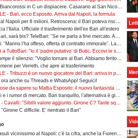
iancorossi in C un dispiacere. Casarano al San Nicola? Sarà un orgoglio"
 - Bari, ecco Esposito. Arriva dal Napoli, la formula
 Napoli per 8 milioni. Retroscena: il Bari poteva riscattarlo, ma...
Lett
ia l'Italia. Ufficiale il trasferimento dell'ex Bari all'estero
sarà bis? TeleBari: "Se ne parla a fine mercato. Ad oggi, lo cerca il Monopoli"
rino l'ha offeso, offerta di contratto immorale". La risposta del DG: "Dichiarazioni non veritiere"
 TuttoBari: "Io il 'padre putativo' di Butic. Eccovi le sue caratteristiche"
pe il silenzio: "Voglio tornare al Bari. Abbiamo ferito una città"
umene per Verreth, che apre al trasferimento
Mer
ribuzzi è un nuovo giocatore del Bari: arriva in prestito con diritto di riscatto
i ora anche su Threads e WhatsApp! Seguici!
 sapere su Mattia Esposito: il nuovo fantasista 18enne del Napoli di passaggio a Bari
e i rumor di mercato. Bari tranquillo, l'alternativa è già in casa
valli: "Sibilli valore aggiunto. Girone C? Tante squadre competitive, servirà lottare"
"Girone C difficile. E' rientrato il Bari"
Vid
go
li vicinissimo al Napoli: c'è la cifra, anche la Fiorentina ci guadagna