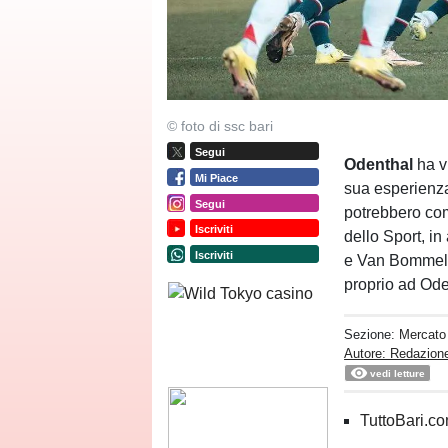
© foto di ssc bari
Segui
Odenthal
ha v
Mi Piace
sua esperienza
Segui
potrebbero com
Iscriviti
dello Sport, in
Iscriviti
e Van Bommel f
proprio ad Oden
Sezione:
Mercato
Autore: Redazione
vedi letture
TuttoBari.com