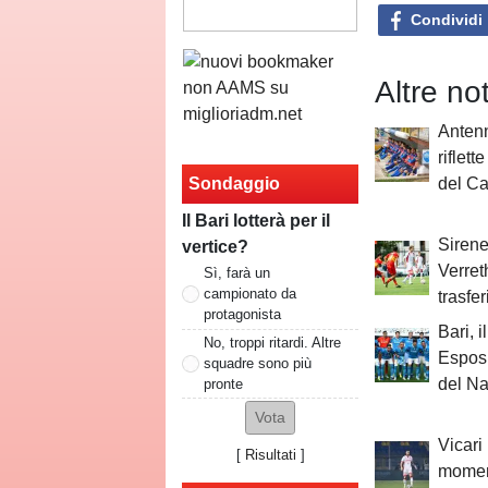
Condividi
Altre no
Antenn
riflett
Sondaggio
del Ca
Il Bari lotterà per il
Siren
vertice?
Verret
Sì, farà un
campionato da
trasfe
protagonista
Bari, 
No, troppi ritardi. Altre
Esposi
squadre sono più
del Na
pronte
Vicari
[
Risultati
]
momen