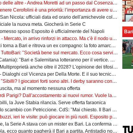
 altre - Andrea Moretti ad un passo dal Cosenza. Haoudi va al Foggia. Mancuso nel mirino del Catania
ere Cerofolini è una priorità: l’importanza di avere un leader come lui in rosa
 San Nicola: ufficiali data ed orario dell'amichevole col Betis
ficiale la nuova meta. Giocherà in Serie C
promesso sposo Esposito è ufficialmente del Napoli
Bar
i
- Mercato, in arrivo rinforzi in attacco. Ma c'è il nodo uscite
orna a Bari e ritrova un ex compagno: la foto amarcord sui social
toBari: "Società bene sul mercato. Ecco cosa servirà per vincere il campionato"
tania): "Bari e Salernitana lotteranno per il vertice. Come noi"
ultiproprietà anche oltre il 2028? L'opinione dei tifosi...
ialoghi col Vicenza per Della Morte. E il suo tecnico conferma: "È in uscita"
li? I giocatori forti sono altri. I derby saranno con le campane. Il San Nicola sia deserto!"
n uscita, ma al momento nessuna offerta
Parigi? Dall'accostamento ai nuovi rumor. Vuole lasciare Latina: tre i club interessati
illi, la Juve Stabia rilancia. Serve offerta faraonica
 scambio con Petriccione. CdS: "Mai chiesto. Il Bari vuole solo soldi"
, ieri le visite: può giocare in più ruoli. Esposito piace (e pure tanto) a Rastelli
 la Serie A stava con un mister ex Bari. La conferma di Cairo
 quanto pagherà il Bari a partita. Antistadio non utilizzabile. Campagna abbonamenti, nessuna novità