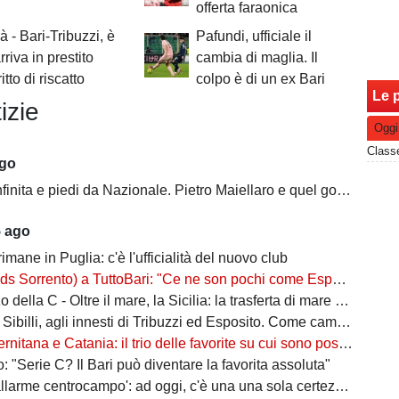
offerta faraonica
à - Bari-Tribuzzi, è
Pafundi, ufficiale il
arriva in prestito
cambia di maglia. Il
itto di riscatto
colpo è di un ex Bari
Le p
izie
Oggi
ago
ita e piedi da Nazionale. Pietro Maiellaro e quel gol da quaranta metri...
5 ago
rimane in Puglia: c'è l'ufficialità del nuovo club
ento) a TuttoBari: "Ce ne son pochi come Esposito: ve lo presento. D'Ursi? Solo interesse"
della C - Oltre il mare, la Sicilia: la trasferta di mare e di vento
billi, agli innesti di Tribuzzi ed Esposito. Come cambia l’attacco
na e Catania: il trio delle favorite su cui sono poste le aspettative e gli obiettivi promozione
: "Serie C? Il Bari può diventare la favorita assoluta"
larme centrocampo': ad oggi, c'è una una sola certezza (e mezza) nel reparto