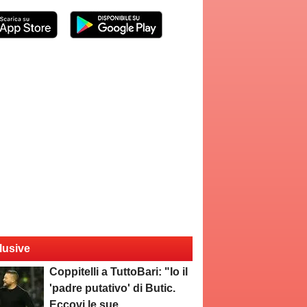
lusive
Coppitelli a TuttoBari: "Io il
'padre putativo' di Butic.
Eccovi le sue