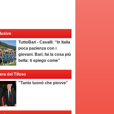
lusive
TuttoBari - Cavalli: “In Italia
poca pazienza con i
giovani. Bari, fai la cosa più
bella: ti spiego come”
era del Tifoso
"Tanto tuonò che piovve"