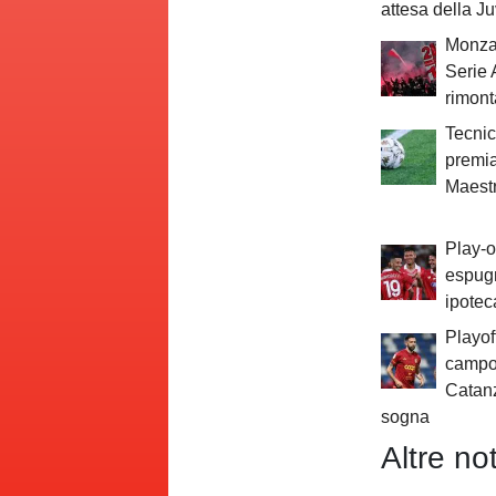
attesa della J
Monza
Serie 
rimont
Tecnic
premia
Maestr
Play-o
espug
ipotec
Playoff
campo:
Catanz
sogna
Altre not