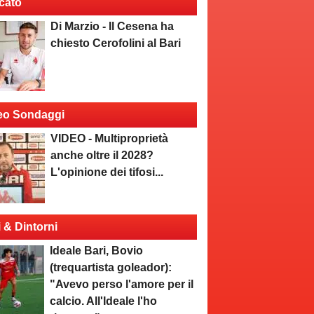
cato
Di Marzio - Il Cesena ha
chiesto Cerofolini al Bari
eo Sondaggi
VIDEO - Multiproprietà
anche oltre il 2028?
L'opinione dei tifosi...
i & Dintorni
Ideale Bari, Bovio
(trequartista goleador):
"Avevo perso l'amore per il
calcio. All'Ideale l'ho