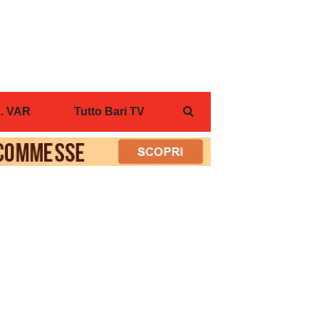
... VAR
Tutto Bari TV