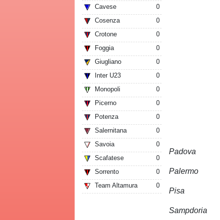
Cavese
0
Cosenza
0
Crotone
0
Foggia
0
Giugliano
0
Inter U23
0
Monopoli
0
Picerno
0
Potenza
0
Salernitana
0
Savoia
0
Padova
Scafatese
0
Palermo
Sorrento
0
Team Altamura
0
Pisa
Sampdoria