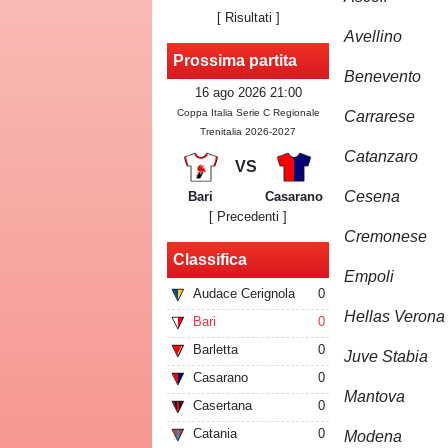
[
Risultati
]
Avellino
Prossima partita
Benevento
16 ago 2026 21:00
Coppa Italia Serie C Regionale
Carrarese
Trenitalia 2026-2027
Catanzaro
VS
Cesena
Bari
Casarano
[ Precedenti ]
Cremonese
Classifica
Empoli
Audace Cerignola
0
Hellas Verona
Bari
0
Barletta
0
Juve Stabia
Casarano
0
Mantova
Casertana
0
Catania
0
Modena