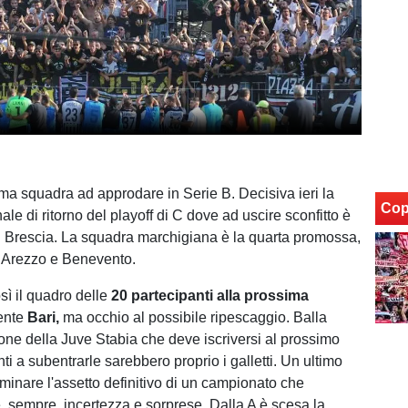
ltima squadra ad approdare in Serie B. Decisiva ieri la
Cop
inale di ritorno del playoff di C dove ad uscire sconfitto è
 il Brescia. La squadra marchigiana è la quarta promossa,
 Arezzo e Benevento.
sì il quadro delle
20 partecipanti alla prossima
iente
Bari,
ma occhio al possibile ripescaggio. Balla
zione della Juve Stabia che deve iscriversi al prossimo
nti a subentrarle sarebbero proprio i galletti. Un ultimo
minare l'assetto definitivo di un campionato che
 sempre, incertezza e sorprese. Dalla A è scesa la