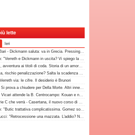
iù lette
Ieri
RadioBari - Dickmann saluta: va in Grecia. Pressing Catanzaro per Dorval, Vicari piace ad una pugliese
Marino: "Verreth e Dickmann in uscita? Vi spiego la situazione"
Dorval, avventura ai titoli di coda. Storia di un amore finito tempo fa
Catania, rischio penalizzazione? Salta la scadenza per la presentazione di fideiussione aggiuntiva
Verreth via: le cifre. Il desiderio è Brunori
CdM - Si prova a chiudere per Della Morte. Altri innesti? In difesa e a centrocampo
GdM - Vicari attende la B. Centrocampo: Kouan e non solo, ecco i monitorati. Della Morte...
La Serie C che verrà - Casertana, il nuovo corso di Espinal per un'altra stagione da protagonista
Marino: "Butic trattativa complicatissima. Gomez somiglia al Papu"
Antenucci: "Retrocessione una mazzata. L'addio? Non mi sono sentito voluto. Io, Di Cesare e Bianco, la nuova idea"