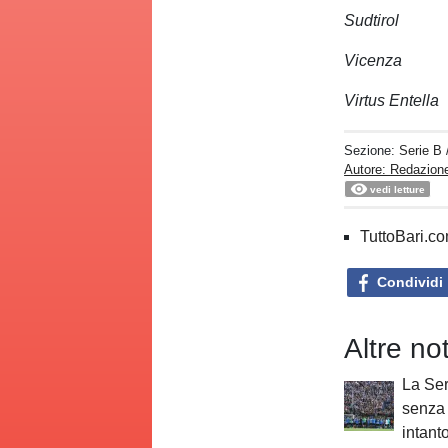
Sudtirol
Vicenza
Virtus Entella
Sezione:
Serie B
Autore: Redazione
vedi letture
TuttoBari.com
Condividi
Altre no
La Ser
senza 
intant