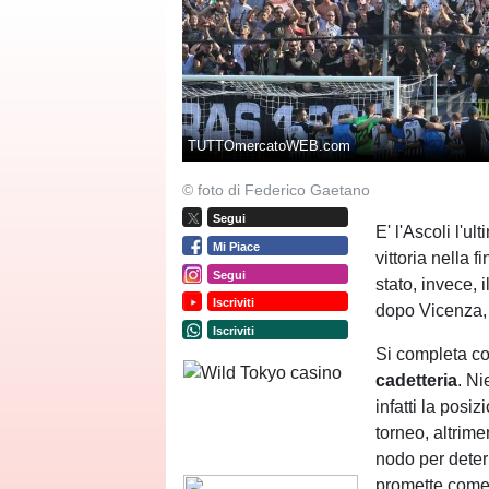
TUTTOmercatoWEB.com
© foto di Federico Gaetano
Segui
E' l'Ascoli l'u
Mi Piace
vittoria nella f
Segui
stato, invece,
Iscriviti
dopo Vicenza,
Iscriviti
Si completa co
cadetteria
. N
infatti la posi
torneo, altrime
nodo per deter
promette come,