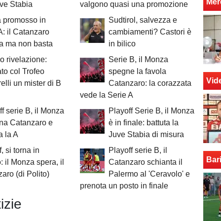
Mer
uve Stabia
valgono quasi una promozione
 promosso in
Sudtirol, salvezza e
A: il Catanzaro
cambiamenti? Castori è
a ma non basta
in bilico
o rivelazione:
Serie B, il Monza
to col Trofeo
spegne la favola
Vid
elli un mister di B
Catanzaro: la corazzata
vede la Serie A
ff serie B, il Monza
Playoff Serie B, il Monza
na Catanzaro e
è in finale: battuta la
a la A
Juve Stabia di misura
, si torna in
Playoff serie B, il
Bar
 il Monza spera, il
Catanzaro schianta il
aro (di Polito)
Palermo al 'Ceravolo' e
prenota un posto in finale
izie