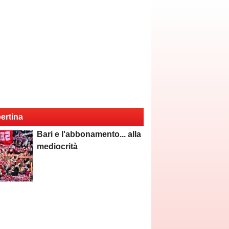
ertina
Bari e l'abbonamento... alla
mediocrità