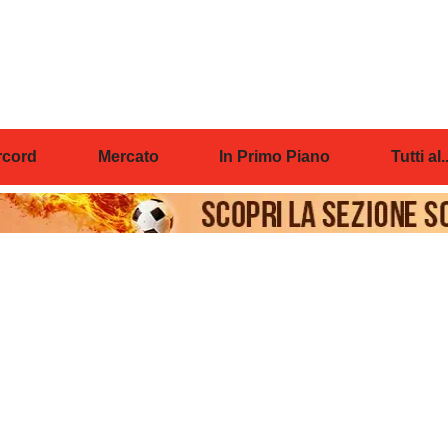
cord
Mercato
In Primo Piano
Tutti al