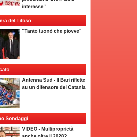
interesse"
era del Tifoso
"Tanto tuonò che piovve"
cato
Antenna Sud - Il Bari riflette
su un difensore del Catania
eo Sondaggi
VIDEO - Multiproprietà
anche oltre il 2028?