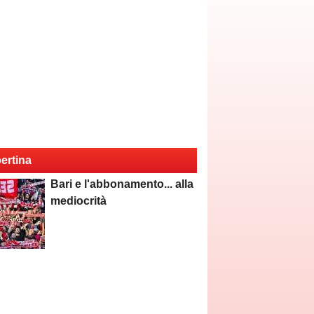
ertina
Bari e l'abbonamento... alla
mediocrità