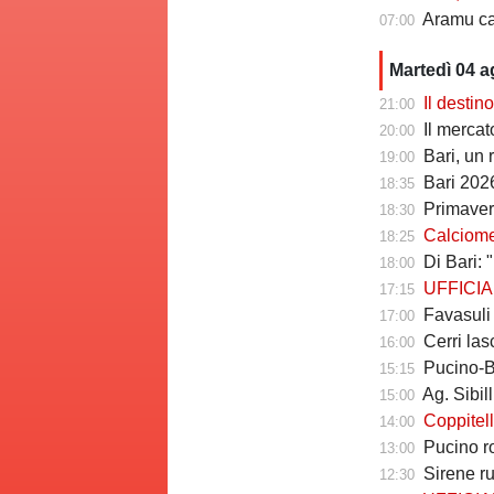
Aramu cam
07:00
Martedì 04 
Il destin
21:00
Il mercato degl
20:00
Bari, un 
19:00
Bari 2026
18:35
Primavera
18:30
Calciomerc
18:25
Di Bari: "B
18:00
UFFICIALE
17:15
Favasuli al
17:00
Cerri lasc
16:00
Pucino-Bari, 
15:15
Ag. Sibilli: "Ma
15:00
Coppitelli a
14:00
Pucino rom
13:00
Sirene r
12:30