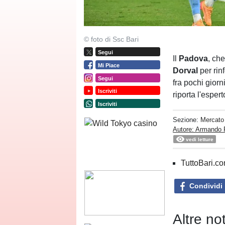
© foto di Ssc Bari
Segui
Il
Padova
, ch
Mi Piace
Dorval
per rinf
Segui
fra pochi gior
Iscriviti
riporta l'espe
Iscriviti
Sezione:
Mercato
Autore: Armando 
vedi letture
TuttoBari.com
Condividi
Altre no