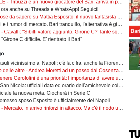
ribuzzi è un nuovo giocatore del Bari: arriva in prestito con diritto di riscatto
i ora anche su Threads e WhatsApp! Seguici!
 sapere su Mattia Esposito: il nuovo fantasista 18enne del Napoli di passaggio a Bari
e i rumor di mercato. Bari tranquillo, l'alternativa è già in casa
Bar
valli: "Sibilli valore aggiunto. Girone C? Tante squadre competitive, servirà lottare"
"Girone C difficile. E' rientrato il Bari"
go
li vicinissimo al Napoli: c'è la cifra, anche la Fiorentina ci guadagna
 altre - Andrea Moretti ad un passo dal Cosenza. Haoudi va al Foggia. Mancuso nel mirino del Catania
ere Cerofolini è una priorità: l’importanza di avere un leader come lui in rosa
 San Nicola: ufficiali data ed orario dell'amichevole col Betis
ficiale la nuova meta. Giocherà in Serie C
promesso sposo Esposito è ufficialmente del Napoli
i
- Mercato, in arrivo rinforzi in attacco. Ma c'è il nodo uscite