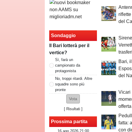
Antenn
riflett
del Ca
Sondaggio
Siren
Verret
Il Bari lotterà per il
trasfe
vertice?
Sì, farà un
Bari, 
campionato da
Esposi
protagonista
del Na
No, troppi ritardi. Altre
squadre sono più
pronte
Vicari
momen
offerta
[
Risultati
]
Pedull
Prossima partita
fatta: 
con dir
16 ago 2026 21:00