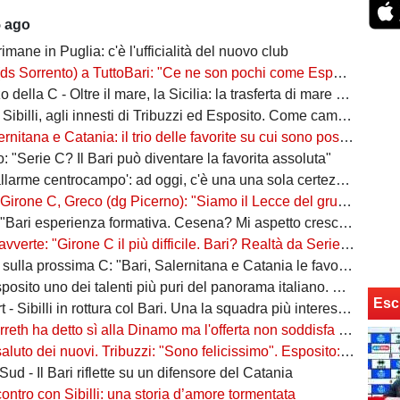
5 ago
rimane in Puglia: c'è l'ufficialità del nuovo club
ento) a TuttoBari: "Ce ne son pochi come Esposito: ve lo presento. D'Ursi? Solo interesse"
della C - Oltre il mare, la Sicilia: la trasferta di mare e di vento
billi, agli innesti di Tribuzzi ed Esposito. Come cambia l’attacco
na e Catania: il trio delle favorite su cui sono poste le aspettative e gli obiettivi promozione
: "Serie C? Il Bari può diventare la favorita assoluta"
larme centrocampo': ad oggi, c'è una una sola certezza (e mezza) nel reparto
C, Greco (dg Picerno): "Siamo il Lecce del gruppo, tra giovani e sostenibilità. Che impresa l'anno scorso!"
Bari esperienza formativa. Cesena? Mi aspetto crescita"
vverte: "Girone C il più difficile. Bari? Realtà da Serie A"
a prossima C: "Bari, Salernitana e Catania le favorite. Subito dopo altre due"
to uno dei talenti più puri del panorama italiano. Sibilli, Marino è furioso
Esc
 Sibilli in rottura col Bari. Una la squadra più interessata a ingaggiarlo
ha detto sì alla Dinamo ma l'offerta non soddisfa il Bari. Della Morte, niente conferme
uto dei nuovi. Tribuzzi: "Sono felicissimo". Esposito: "Ci vediamo al San Nicola"
ud - Il Bari riflette su un difensore del Catania
contro con Sibilli: una storia d’amore tormentata