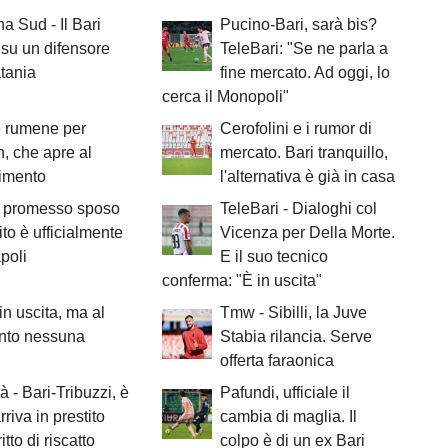
a Sud - Il Bari
Pucino-Bari, sarà bis?
e su un difensore
TeleBari: "Se ne parla a
tania
fine mercato. Ad oggi, lo
cerca il Monopoli"
e rumene per
Cerofolini e i rumor di
h, che apre al
mercato. Bari tranquillo,
rimento
l'alternativa è già in casa
il promesso sposo
TeleBari - Dialoghi col
to è ufficialmente
Vicenza per Della Morte.
poli
E il suo tecnico
conferma: "È in uscita"
 in uscita, ma al
Tmw - Sibilli, la Juve
to nessuna
Stabia rilancia. Serve
offerta faraonica
à - Bari-Tribuzzi, è
Pafundi, ufficiale il
arriva in prestito
cambia di maglia. Il
itto di riscatto
colpo è di un ex Bari