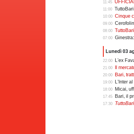
UFFICIALE - T
11:45
TuttoBar
11:00
Cinque cose da
10:00
Cerofolini 
09:00
TuttoBari - Ca
08:00
Ginestra: 
07:00
Lunedì 03 a
L'ex Favasu
22:00
Il mercato delle
21:00
Bari, tratten
20:00
L'Inter al
19:00
Micai, uf
18:00
Bari, il 
17:45
TuttoBar
17:30