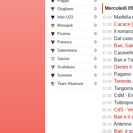
Foggia
0
Mercoledì 0
Giugliano
0
Marfella 
Inter U23
0
22:00
Cacace (ds Sorr
21:00
Monopoli
0
Il romanzo 
20:00
Picerno
0
Dal caso Si
19:00
Potenza
0
Bari, Salernita
18:00
Salernitana
0
Caravello
17:00
Savoia
0
Bari e 'l'al
16:00
Dentro il Girone 
Scafatese
0
15:00
Pagano: "
14:00
Sorrento
0
Torrente a
13:00
Team Altamura
0
Tangorra sull
12:00
CdM - Esposi
10:30
Tuttosport -
10:00
CdS - Verreth 
09:45
Bari e il sal
09:00
Antenna S
08:15
Bari, è s
08:00