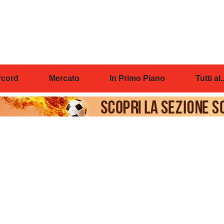
cord
Mercato
In Primo Piano
Tutti al