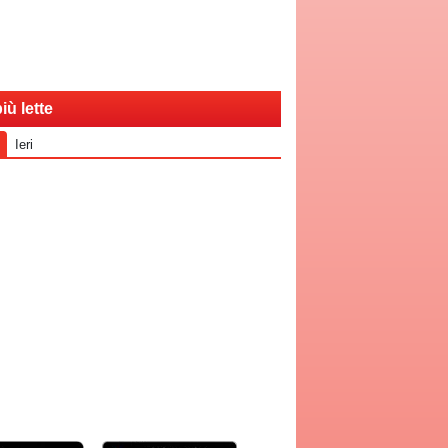
iù lette
Ieri