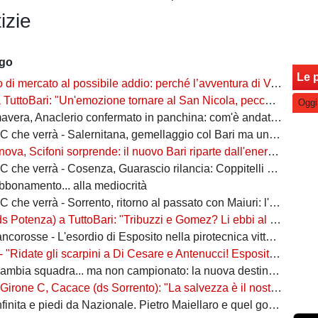
izie
ago
Le p
rcato al possibile addio: perché l’avventura di Verreth al Bari non è mai davvero sbocciata
Bari: "Un'emozione tornare al San Nicola, peccato per il poco pubblico. Bari? Ben costruito"
Oggi
era, Anaclerio confermato in panchina: com'è andata la scorsa stagione?
verrà - Salernitana, gemellaggio col Bari ma una sola missione: tornare subito in Serie B
va, Scifoni sorprende: il nuovo Bari riparte dall'energia verde
e verrà - Cosenza, Guarascio rilancia: Coppitelli per riportare i lupi in Serie B
abbonamento... alla mediocrità
verrà - Sorrento, ritorno al passato con Maiuri: l'obiettivo è una salvezza senza affanni
za) a TuttoBari: "Tribuzzi e Gomez? Li ebbi al Crotone. Alessio può fare più ruoli, Guido è una certezza"
se - L'esordio di Esposito nella pirotecnica vittoria contro la Spal di De Rossi e Nainggolan
 "Ridate gli scarpini a Di Cesare e Antenucci! Esposito? Forte, ma valorizziamo sempre giocatori del Napoli"
ia squadra... ma non campionato: la nuova destinazione dell'ex Bari
, Cacace (ds Sorrento): "La salvezza è il nostro scudetto, torniamo a casa dopo gennaio. Ecco la nostra forza"
ita e piedi da Nazionale. Pietro Maiellaro e quel gol da quaranta metri...