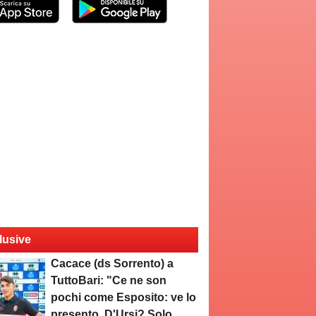
lusive
Cacace (ds Sorrento) a
TuttoBari: "Ce ne son
pochi come Esposito: ve lo
presento. D'Ursi? Solo