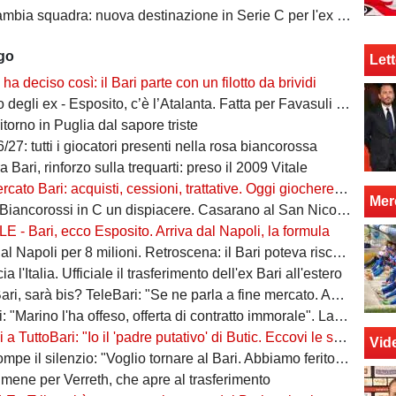
bia squadra: nuova destinazione in Serie C per l'ex Bari
ago
Lett
o ha deciso così: il Bari parte con un filotto da brividi
i ex - Esposito, c’è l’Atalanta. Fatta per Favasuli al Napoli, Koutsoupias osservato dal Toro
ritorno in Puglia dal sapore triste
/27: tutti i giocatori presenti nella rosa biancorossa
 Bari, rinforzo sulla trequarti: preso il 2009 Vitale
ato Bari: acquisti, cessioni, trattative. Oggi giocherebbe così
Mer
iancorossi in C un dispiacere. Casarano al San Nicola? Sarà un orgoglio"
 - Bari, ecco Esposito. Arriva dal Napoli, la formula
 Napoli per 8 milioni. Retroscena: il Bari poteva riscattarlo, ma...
ia l'Italia. Ufficiale il trasferimento dell'ex Bari all'estero
sarà bis? TeleBari: "Se ne parla a fine mercato. Ad oggi, lo cerca il Monopoli"
rino l'ha offeso, offerta di contratto immorale". La risposta del DG: "Dichiarazioni non veritiere"
 TuttoBari: "Io il 'padre putativo' di Butic. Eccovi le sue caratteristiche"
Vid
pe il silenzio: "Voglio tornare al Bari. Abbiamo ferito una città"
umene per Verreth, che apre al trasferimento