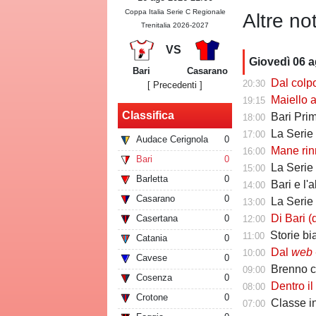
Coppa Italia Serie C Regionale
Altre not
Trenitalia 2026-2027
VS
Giovedì 06 
Bari
Casarano
Dal colpo di me
20:30
[ Precedenti ]
Maiello a Tutto
19:15
Classifica
Bari Primav
18:00
La Serie C che 
17:00
Audace Cerignola
0
Mane rinno
16:00
Bari
0
La Serie C ch
15:00
Barletta
0
Bari e l'
14:00
Casarano
0
La Serie C che 
13:00
Di Bari (ds Poten
Casertana
0
12:00
Storie biancoros
11:00
Catania
0
Dal
web
-
10:00
Cavese
0
Brenno camb
09:00
Cosenza
0
Dentro il Girone C
08:00
Crotone
0
Classe infin
07:00