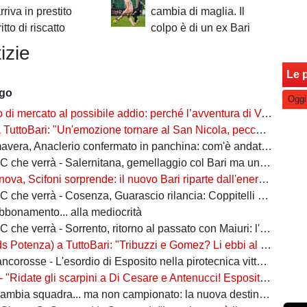
arriva in prestito
cambia di maglia. Il
itto di riscatto
colpo è di un ex Bari
izie
Le p
ago
Oggi
rcato al possibile addio: perché l’avventura di Verreth al Bari non è mai davvero sbocciata
Bari: "Un'emozione tornare al San Nicola, peccato per il poco pubblico. Bari? Ben costruito"
era, Anaclerio confermato in panchina: com'è andata la scorsa stagione?
verrà - Salernitana, gemellaggio col Bari ma una sola missione: tornare subito in Serie B
va, Scifoni sorprende: il nuovo Bari riparte dall'energia verde
e verrà - Cosenza, Guarascio rilancia: Coppitelli per riportare i lupi in Serie B
abbonamento... alla mediocrità
verrà - Sorrento, ritorno al passato con Maiuri: l'obiettivo è una salvezza senza affanni
za) a TuttoBari: "Tribuzzi e Gomez? Li ebbi al Crotone. Alessio può fare più ruoli, Guido è una certezza"
se - L'esordio di Esposito nella pirotecnica vittoria contro la Spal di De Rossi e Nainggolan
 "Ridate gli scarpini a Di Cesare e Antenucci! Esposito? Forte, ma valorizziamo sempre giocatori del Napoli"
ia squadra... ma non campionato: la nuova destinazione dell'ex Bari