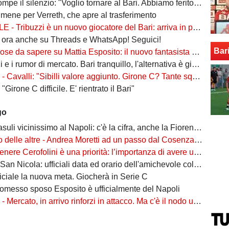
pe il silenzio: "Voglio tornare al Bari. Abbiamo ferito una città"
umene per Verreth, che apre al trasferimento
ribuzzi è un nuovo giocatore del Bari: arriva in prestito con diritto di riscatto
i ora anche su Threads e WhatsApp! Seguici!
Bar
 sapere su Mattia Esposito: il nuovo fantasista 18enne del Napoli di passaggio a Bari
e i rumor di mercato. Bari tranquillo, l'alternativa è già in casa
valli: "Sibilli valore aggiunto. Girone C? Tante squadre competitive, servirà lottare"
"Girone C difficile. E' rientrato il Bari"
go
li vicinissimo al Napoli: c'è la cifra, anche la Fiorentina ci guadagna
 altre - Andrea Moretti ad un passo dal Cosenza. Haoudi va al Foggia. Mancuso nel mirino del Catania
ere Cerofolini è una priorità: l’importanza di avere un leader come lui in rosa
 San Nicola: ufficiali data ed orario dell'amichevole col Betis
ficiale la nuova meta. Giocherà in Serie C
promesso sposo Esposito è ufficialmente del Napoli
i
- Mercato, in arrivo rinforzi in attacco. Ma c'è il nodo uscite