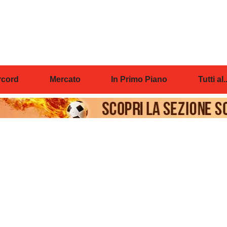
cord
Mercato
In Primo Piano
Tutti al