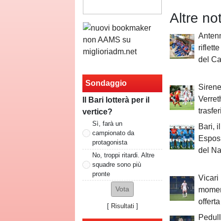
Altre no
Antenn
riflett
del Ca
Sondaggio
Siren
Verret
Il Bari lotterà per il
trasfe
vertice?
Sì, farà un
Bari, 
campionato da
Esposi
protagonista
del Na
No, troppi ritardi. Altre
squadre sono più
pronte
Vicari
momen
offerta
[
Risultati
]
Pedull