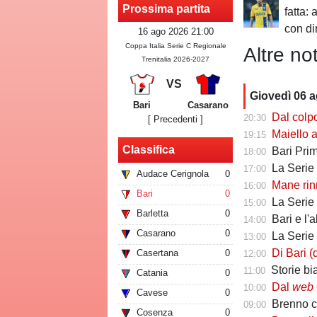
Prossima partita
fatta: 
con dir
16 ago 2026 21:00
Coppa Italia Serie C Regionale
Altre not
Trenitalia 2026-2027
VS
Giovedì 06 
Bari
Casarano
Dal colpo di me
20:30
[ Precedenti ]
Maiello a Tutto
19:15
Classifica
Bari Primav
18:00
La Serie C che 
17:00
Audace Cerignola
0
Mane rinno
16:00
Bari
0
La Serie C ch
15:00
Barletta
0
Bari e l'
14:00
Casarano
0
La Serie C che 
13:00
Di Bari (ds Poten
Casertana
0
12:00
Storie biancoros
11:00
Catania
0
Dal
web
-
10:00
Cavese
0
Brenno camb
09:00
Cosenza
0