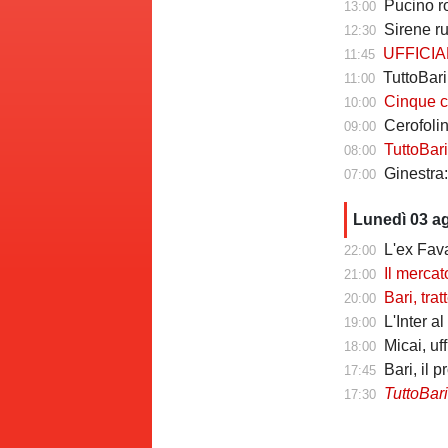
Pucino rom
13:00
Sirene r
12:30
UFFICIALE - T
11:45
TuttoBar
11:00
Cinque cose da
10:00
Cerofolini 
09:00
TuttoBari - Ca
08:00
Ginestra: 
07:00
Lunedì 03 a
L'ex Favasu
22:00
Il mercato delle
21:00
Bari, tratten
20:00
L'Inter al
19:00
Micai, uf
18:00
Bari, il 
17:45
TuttoBar
17:30