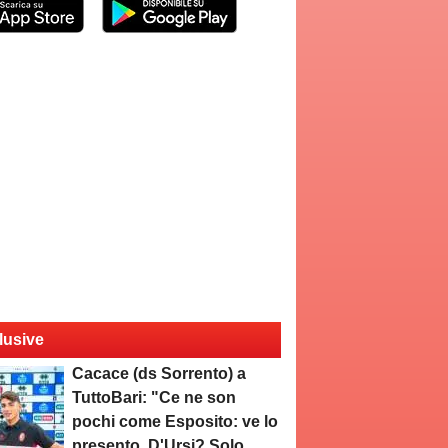
lusive
Cacace (ds Sorrento) a
TuttoBari: "Ce ne son
pochi come Esposito: ve lo
presento. D'Ursi? Solo