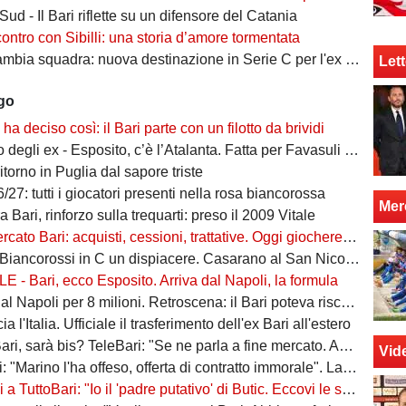
ud - Il Bari riflette su un difensore del Catania
contro con Sibilli: una storia d’amore tormentata
bia squadra: nuova destinazione in Serie C per l'ex Bari
Lett
ago
o ha deciso così: il Bari parte con un filotto da brividi
i ex - Esposito, c’è l’Atalanta. Fatta per Favasuli al Napoli, Koutsoupias osservato dal Toro
ritorno in Puglia dal sapore triste
/27: tutti i giocatori presenti nella rosa biancorossa
Mer
 Bari, rinforzo sulla trequarti: preso il 2009 Vitale
ato Bari: acquisti, cessioni, trattative. Oggi giocherebbe così
iancorossi in C un dispiacere. Casarano al San Nicola? Sarà un orgoglio"
 - Bari, ecco Esposito. Arriva dal Napoli, la formula
 Napoli per 8 milioni. Retroscena: il Bari poteva riscattarlo, ma...
ia l'Italia. Ufficiale il trasferimento dell'ex Bari all'estero
sarà bis? TeleBari: "Se ne parla a fine mercato. Ad oggi, lo cerca il Monopoli"
Vid
rino l'ha offeso, offerta di contratto immorale". La risposta del DG: "Dichiarazioni non veritiere"
 TuttoBari: "Io il 'padre putativo' di Butic. Eccovi le sue caratteristiche"