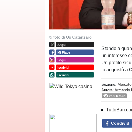
© foto di Us Catanzaro
Segui
Stando a quant
Mi Piace
un interesse c
Segui
Un profilo sic
Iscriviti
lo acquistò a
C
Iscriviti
Sezione:
Mercato
Autore: Armando 
vedi letture
TuttoBari.com
Condividi