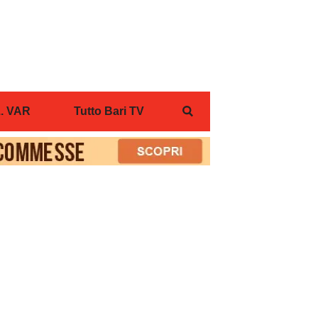
... VAR
Tutto Bari TV