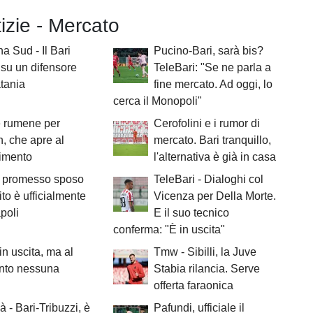
tizie - Mercato
a Sud - Il Bari
Pucino-Bari, sarà bis?
e su un difensore
TeleBari: "Se ne parla a
tania
fine mercato. Ad oggi, lo
cerca il Monopoli"
e rumene per
Cerofolini e i rumor di
h, che apre al
mercato. Bari tranquillo,
rimento
l'alternativa è già in casa
il promesso sposo
TeleBari - Dialoghi col
to è ufficialmente
Vicenza per Della Morte.
poli
E il suo tecnico
conferma: "È in uscita"
 in uscita, ma al
Tmw - Sibilli, la Juve
to nessuna
Stabia rilancia. Serve
offerta faraonica
à - Bari-Tribuzzi, è
Pafundi, ufficiale il