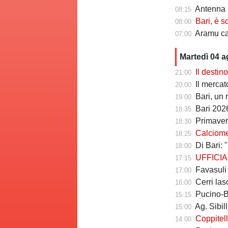
Antenna S
08:15
Bari, è s
08:00
Aramu cam
07:00
Martedì 04 
Il destin
21:00
Il mercato degl
20:00
Bari, un 
19:00
Bari 2026
18:35
Primavera
18:30
Calciomerc
18:25
Di Bari: "B
18:00
UFFICIALE
17:15
Favasuli al
17:00
Cerri lasc
16:00
Pucino-Bari, 
15:15
Ag. Sibilli: "Ma
15:00
Coppitelli a
14:00