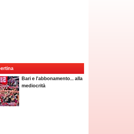
ertina
Bari e l'abbonamento... alla
mediocrità