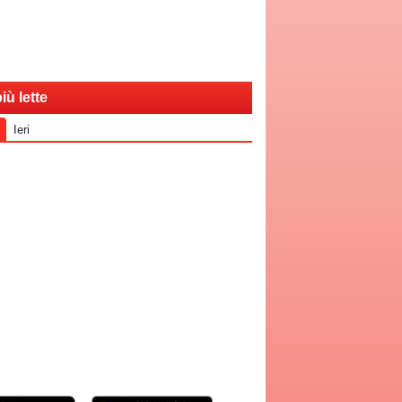
iù lette
Ieri