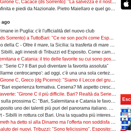
, Cacace (ds Sorrento): "La salvezza è il nostro scudetto, torniamo a casa dopo gennaio. Ecco la nostra forza"
ita e piedi da Nazionale. Pietro Maiellaro e quel gol da quaranta metri...
5 ago
rimane in Puglia: c'è l'ufficialità del nuovo club
ento) a TuttoBari: "Ce ne son pochi come Esposito: ve lo presento. D'Ursi? Solo interesse"
della C - Oltre il mare, la Sicilia: la trasferta di mare e di vento
billi, agli innesti di Tribuzzi ed Esposito. Come cambia l’attacco
na e Catania: il trio delle favorite su cui sono poste le aspettative e gli obiettivi promozione
: "Serie C? Il Bari può diventare la favorita assoluta"
larme centrocampo': ad oggi, c'è una una sola certezza (e mezza) nel reparto
C, Greco (dg Picerno): "Siamo il Lecce del gruppo, tra giovani e sostenibilità. Che impresa l'anno scorso!"
Bari esperienza formativa. Cesena? Mi aspetto crescita"
vverte: "Girone C il più difficile. Bari? Realtà da Serie A"
Esc
a prossima C: "Bari, Salernitana e Catania le favorite. Subito dopo altre due"
to uno dei talenti più puri del panorama italiano. Sibilli, Marino è furioso
 Sibilli in rottura col Bari. Una la squadra più interessata a ingaggiarlo
ha detto sì alla Dinamo ma l'offerta non soddisfa il Bari. Della Morte, niente conferme
uto dei nuovi. Tribuzzi: "Sono felicissimo". Esposito: "Ci vediamo al San Nicola"