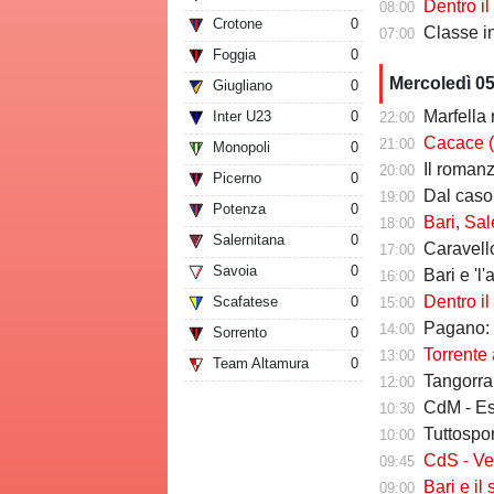
Dentro il Girone C
08:00
Crotone
0
Classe infin
07:00
Foggia
0
Mercoledì 0
Giugliano
0
Marfella 
Inter U23
0
22:00
Cacace (ds Sorr
21:00
Monopoli
0
Il romanzo 
20:00
Picerno
0
Dal caso Si
19:00
Potenza
0
Bari, Salernita
18:00
Salernitana
0
Caravello
17:00
Savoia
0
Bari e 'l'al
16:00
Dentro il Girone 
Scafatese
0
15:00
Pagano: "
14:00
Sorrento
0
Torrente a
13:00
Team Altamura
0
Tangorra sull
12:00
CdM - Esposi
10:30
Tuttosport -
10:00
CdS - Verreth 
09:45
Bari e il sal
09:00