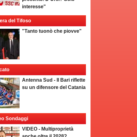
interesse"
era del Tifoso
"Tanto tuonò che piovve"
cato
Antenna Sud - Il Bari riflette
su un difensore del Catania
eo Sondaggi
VIDEO - Multiproprietà
anche oltre il 2028?