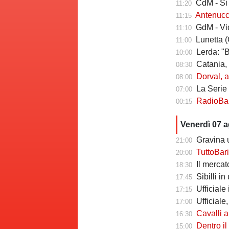
CdM - Si pro
11:20
Antenucci: "Retr
11:15
GdM - Vicari 
11:10
Lunetta (C
11:00
Lerda: "Ba
10:00
Catania, risch
08:30
Dorval, av
08:00
La Serie C che
07:00
RadioBari - Di
00:15
Venerdì 07 
Gravina u
21:00
TuttoBari - Cav
20:00
Il mercato delle a
18:30
Sibilli i
17:45
Ufficiale i
17:15
Ufficiale,
17:00
Cavalli a T
16:30
Dentro il Girone C,
15:00