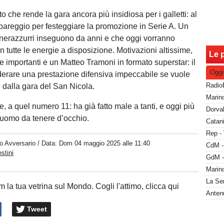
to che rende la gara ancora più insidiosa per i galletti: al
pareggio per festeggiare la promozione in Serie A. Un
i nerazzurri inseguono da anni e che oggi vorranno
 tutte le energie a disposizione. Motivazioni altissime,
Le p
e importanti e un Matteo Tramoni in formato superstar: il
Oggi
derare una prestazione difensiva impeccabile se vuole
 dalla gara del San Nicola.
, a quel numero 11: ha già fatto male a tanti, e oggi più
’uomo da tenere d’occhio.
Rep - 
o Avversario
/ Data:
Dom 04 maggio 2025 alle 11:40
stini
 la tua vetrina sul Mondo. Cogli l'attimo, clicca qui
Tweet