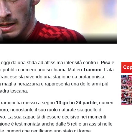
 oggi da una sfida ad altissima intensità contro il
Pisa
e
Cop
li pubblici numero uno si chiama Matteo
Tramoni
. L'ala
o-francese sta vivendo una stagione da protagonista
a maglia nerazzurra e rappresenta una delle armi più
uadra toscana.
Tramoni ha messo a segno
13 gol in 24 partite
, numeri
uro, nonostante il suo ruolo naturale sia quello di
ivo. La sua capacità di essere decisivo nei momenti
gione è testimoniata anche dalle 5 reti e un assist nelle
te, numeri che certificano uno stato di forma