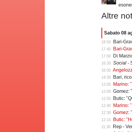
esoner
Altre not
Sabato 08 a
Bari-Grav
18:50
Bari-Grav
17:40
Di Marzio
17:00
Social
- 
16:30
Angelozzi a Tut
16:00
Bari, ric
14:30
Marino: "
13:05
Gomez: "Vivo p
13:00
Butic: "Qui pe
12:55
Marino: "
12:40
Gomez: "Esse
12:30
Butic: "Ho v
12:15
Rep - Verr
11:30