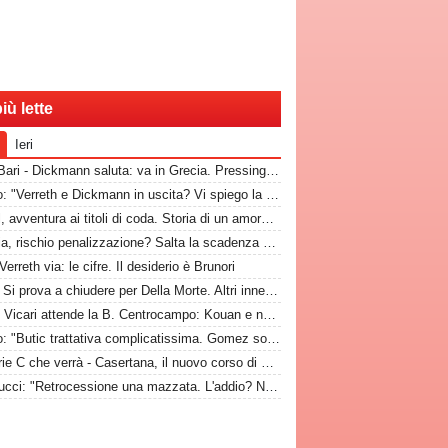
iù lette
Ieri
RadioBari - Dickmann saluta: va in Grecia. Pressing Catanzaro per Dorval, Vicari piace ad una pugliese
Marino: "Verreth e Dickmann in uscita? Vi spiego la situazione"
Dorval, avventura ai titoli di coda. Storia di un amore finito tempo fa
Catania, rischio penalizzazione? Salta la scadenza per la presentazione di fideiussione aggiuntiva
Verreth via: le cifre. Il desiderio è Brunori
CdM - Si prova a chiudere per Della Morte. Altri innesti? In difesa e a centrocampo
GdM - Vicari attende la B. Centrocampo: Kouan e non solo, ecco i monitorati. Della Morte...
Marino: "Butic trattativa complicatissima. Gomez somiglia al Papu"
La Serie C che verrà - Casertana, il nuovo corso di Espinal per un'altra stagione da protagonista
Antenucci: "Retrocessione una mazzata. L'addio? Non mi sono sentito voluto. Io, Di Cesare e Bianco, la nuova idea"