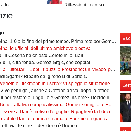
arlo
Riflessioni in corso
izie
go
Esc
ina: 1-0 alla fine del primo tempo. Prima rete per Gomez
ina, le ufficiali dell’ultima amichevole estiva
 - Il Cesena ha chiesto Cerofolini al Bari
Sibilli, cifra tonda. Gomez-Grgic, che coppia!
toBari: "Ebbi Tribuzzi a Frosinone: un 'vivace' professionista, in C è un nome importante"
ordi Sgarbi? Riparte dal girone B di Serie C
Verreth e Dickmann in uscita? Vi spiego la situazione"
Lett
er il gol, anche a Crotone arrivai dopo la retrocessione. Tribuzzi? Felice di rivederlo"
r restare a lungo. Io e Gomez insieme? Decide il mister. Il soprannome 're'? Vi spiego"
Butic trattativa complicatissima. Gomez somiglia al Papu"
re a Bari è motivo d'orgoglio. Ripagherò la fiducia che mi è stata data"
oluto Bari alla prima chiamata. Faremo un gran campionato, daremo tutto"
eth via: le cifre. Il desiderio è Brunori