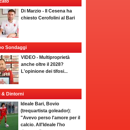
cato
Di Marzio - Il Cesena ha
chiesto Cerofolini al Bari
eo Sondaggi
VIDEO - Multiproprietà
anche oltre il 2028?
L'opinione dei tifosi...
i & Dintorni
Ideale Bari, Bovio
(trequartista goleador):
"Avevo perso l'amore per il
calcio. All'Ideale l'ho