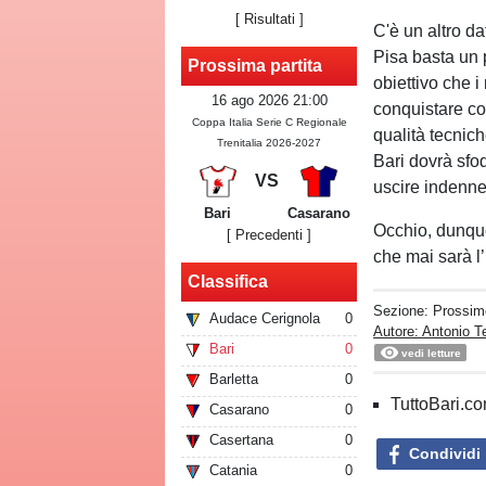
[
Risultati
]
C'è un altro da
Pisa basta un 
Prossima partita
obiettivo che 
16 ago 2026 21:00
conquistare con
Coppa Italia Serie C Regionale
qualità tecnich
Trenitalia 2026-2027
Bari dovrà sfo
VS
uscire indenne
Bari
Casarano
Occhio, dunque
[ Precedenti ]
che mai sarà l
Classifica
Sezione:
Prossim
Audace Cerignola
0
Autore: Antonio Te
Bari
0
vedi letture
Barletta
0
TuttoBari.com
Casarano
0
Casertana
0
Condividi
Catania
0