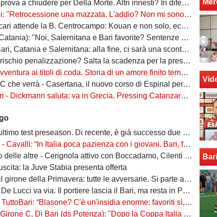
Mer
va a chiudere per Della Morte. Altri innesti? In difesa e a centrocampo
ocessione una mazzata. L'addio? Non mi sono sentito voluto. Io, Di Cesare e Bianco, la nuova idea"
attende la B. Centrocampo: Kouan e non solo, ecco i monitorati. Della Morte...
atania): "Noi, Salernitana e Bari favorite? Sentenze di agosto"
ri, Catania e Salernitana: alla fine, ci sarà una scontenta"
io penalizzazione? Salta la scadenza per la presentazione di fideiussione aggiuntiva
ventura ai titoli di coda. Storia di un amore finito tempo fa
Vid
 verrà - Casertana, il nuovo corso di Espinal per un'altra stagione da protagonista
ckmann saluta: va in Grecia. Pressing Catanzaro per Dorval, Vicari piace ad una pugliese
ago
ltimo test preseason. Di recente, è già successo due volte
alli: “In Italia poca pazienza con i giovani. Bari, fai la cosa più bella: ti spiego come”
ltre - Cerignola attivo con Boccadamo, Cilenti e Padula. Casertana su Antonio Ferrara. Della Morte piace al Foggia
Bar
n uscita: la Juve Stabia presenta offerta
l girone della Primavera: tutte le avversarie. Si parte a settembre
 De Lucci va via. Il portiere lascia il Bari, ma resta in Puglia
uttoBari: “Blasone? C'è un'insidia enorme: favoriti sì, ma non basta”
 Di Bari (ds Potenza): "Dopo la Coppa Italia vinta, vogliamo infastidire ancora. Vi nomino qualche nostro giovane"