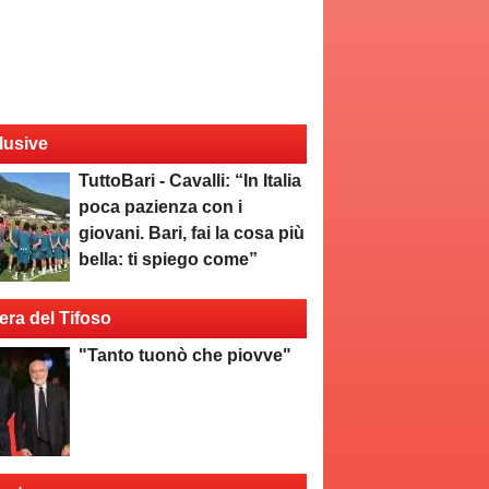
lusive
TuttoBari - Cavalli: “In Italia
poca pazienza con i
giovani. Bari, fai la cosa più
bella: ti spiego come”
era del Tifoso
"Tanto tuonò che piovve"