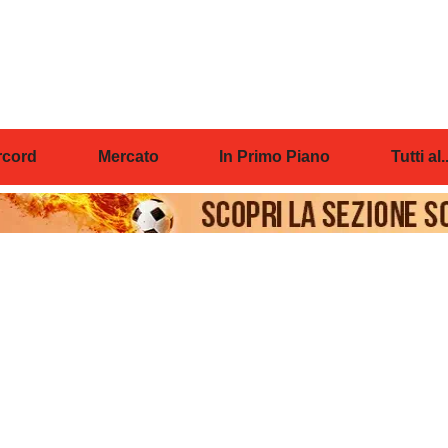
cord
Mercato
In Primo Piano
Tutti al