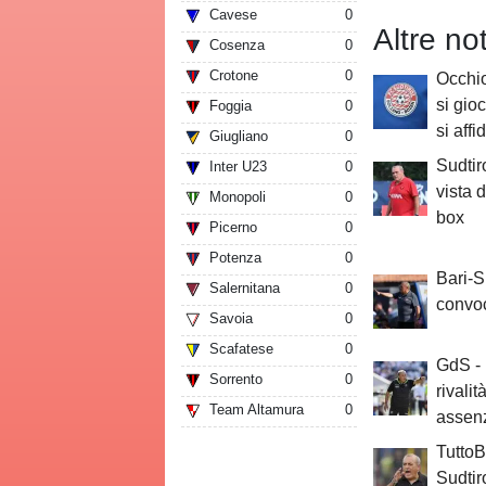
Cavese
0
Altre no
Cosenza
0
Crotone
0
Occhio
si gioc
Foggia
0
si aff
Giugliano
0
Sudtiro
Inter U23
0
vista d
Monopoli
0
box
Picerno
0
Potenza
0
Bari-S
Salernitana
0
convoc
Savoia
0
Scafatese
0
GdS - 
Sorrento
0
rivali
Team Altamura
0
assenz
TuttoB 
Sudtir