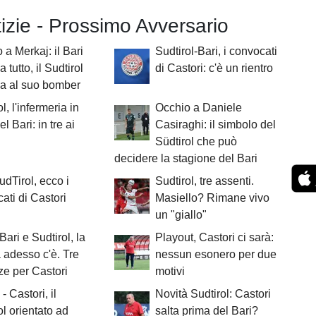
tizie - Prossimo Avversario
 a Merkaj: il Bari
Sudtirol-Bari, i convocati
a tutto, il Sudtirol
di Castori: c'è un rientro
ida al suo bomber
l, l'infermeria in
Occhio a Daniele
el Bari: in tre ai
Casiraghi: il simbolo del
Südtirol che può
decidere la stagione del Bari
udTirol, ecco i
Sudtirol, tre assenti.
ati di Castori
Masiello? Rimane vivo
un "giallo"
Bari e Sudtirol, la
Playout, Castori ci sarà:
tà adesso c'è. Tre
nessun esonero per due
e per Castori
motivi
- Castori, il
Novità Sudtirol: Castori
ol orientato ad
salta prima del Bari?