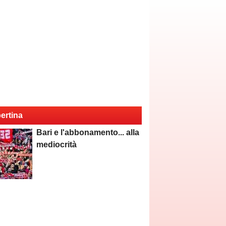
ertina
Bari e l'abbonamento... alla
mediocrità