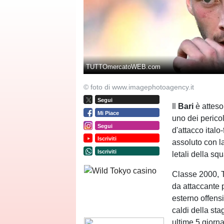
TUTTOmercatoWEB.com
© foto di www.imagephotoagency.it
Segui
Il
Bari
è atteso
Mi Piace
uno dei perico
Segui
d'attacco ital
Iscriviti
assoluto con l
Iscriviti
letali della sq
Classe 2000, 
da attaccante p
esterno offens
caldi della sta
ultime 5 giorna