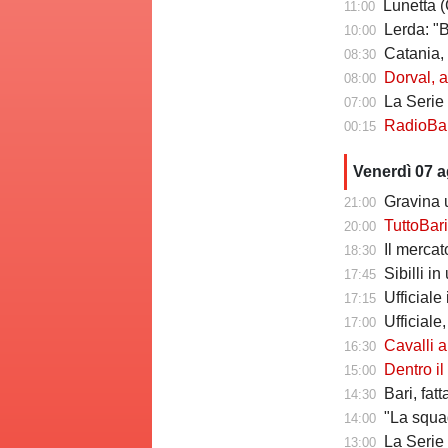
Lunetta (C
11:00
Lerda: "Ba
10:00
Catania, risch
08:30
Dorval, av
08:00
La Serie C che
07:00
RadioBari - Di
00:15
Venerdì 07 
Gravina u
21:00
TuttoBari - Cav
20:00
Il mercato delle a
18:30
Sibilli i
17:45
Ufficiale i
17:15
Ufficiale,
17:00
Cavalli a T
16:30
Dentro il Girone C,
15:00
Bari, fat
14:30
"La squadr
14:00
La Serie C che verr
13:00