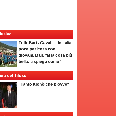
lusive
TuttoBari - Cavalli: “In Italia
poca pazienza con i
giovani. Bari, fai la cosa più
bella: ti spiego come”
era del Tifoso
"Tanto tuonò che piovve"