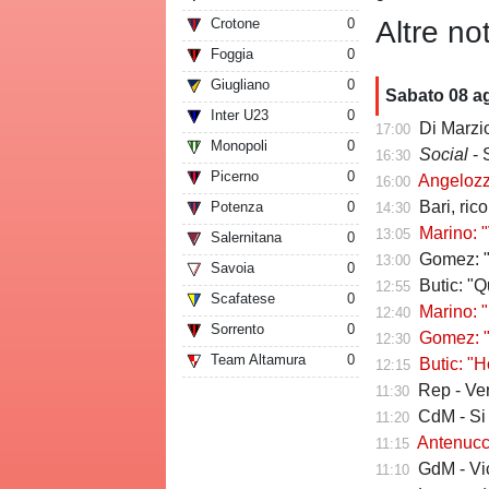
Altre not
Crotone
0
Foggia
0
Giugliano
0
Sabato 08 a
Inter U23
0
Di Marzio
17:00
Monopoli
0
Social
- 
16:30
Picerno
0
Angelozzi a Tut
16:00
Bari, ric
Potenza
0
14:30
Marino: "
13:05
Salernitana
0
Gomez: "Vivo p
13:00
Savoia
0
Butic: "Qui pe
12:55
Scafatese
0
Marino: "
12:40
Sorrento
0
Gomez: "Esse
12:30
Team Altamura
0
Butic: "Ho v
12:15
Rep - Verr
11:30
CdM - Si pro
11:20
Antenucci: "Retr
11:15
GdM - Vicari 
11:10