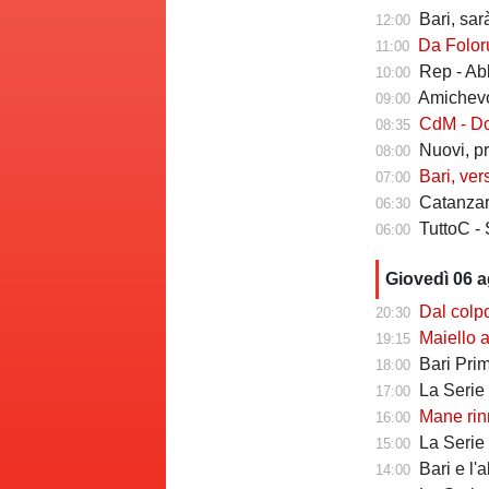
Bari, sarà 
12:00
Da Folorunsh
11:00
Rep - Ab
10:00
Amichevole In
09:00
CdM - Dorva
08:35
Nuovi, pr
08:00
Bari, ver
07:00
Catanzaro
06:30
TuttoC - 
06:00
Giovedì 06 
Dal colpo di me
20:30
Maiello a Tutto
19:15
Bari Primav
18:00
La Serie C che
17:00
Mane rinno
16:00
La Serie C ch
15:00
Bari e l'
14:00