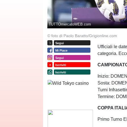
TUTTOmercatoWEB.com
© foto di Paolo Baratto/Grigionline.com
Segui
Ufficiali le da
Mi Piace
categoria. Ecc
Segui
CAMPIONATO
Iscriviti
Iscriviti
Inizio: DOME
Sosta: DOME
Turni Infrasett
Termine: DOM
COPPA ITALI
Primo Turno 