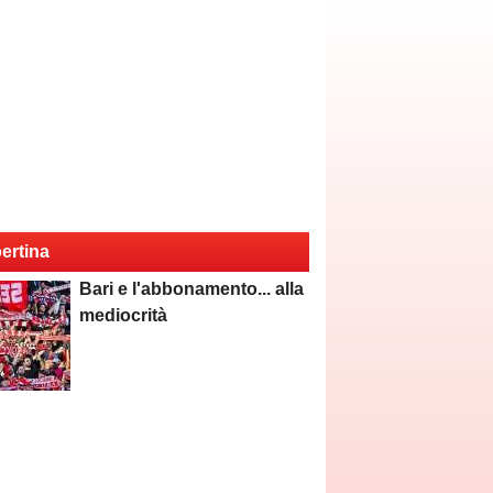
ertina
Bari e l'abbonamento... alla
mediocrità