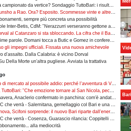
Mer
campionato da vertice? Sondaggio TuttoBari: i risultati provvisori
o a Rao. Ora? Esposito. Scommesse vinte e altre perse sull'asse Napoli-Bari
bonamenti, sempre più concreta una possibilità
ter-Betis, CdM: "Nerazzurri verseranno gettone al Bari. E verrà girato al Comune"
l al Catanzaro si sta sbloccando. La cifra che il Bari incasserebbe
ime parole. Domani tocca a Butic e Gomez in conferenza
so gli impegni ufficiali. Fissata una nuova amichevole
Vid
 d'assalto. Dalla Calabria: è vicino Dorval
Su Della Morte un'altra pugliese. Avviata la trattativa
ago
rcato al possibile addio: perché l’avventura di Verreth al Bari non è mai davvero sbocciata
Bari: "Che emozione tornare al San Nicola, peccato per il poco pubblico. Bari ben costruito"
Bar
era, Anaclerio confermato in panchina: com'è andata la scorsa stagione?
 verrà - Salernitana, gemellaggio col Bari e una sola missione: tornare subito in Serie B
va, Scifoni sorprende: il nuovo Bari riparte dall'energia verde
e verrà - Cosenza, Guarascio rilancia: Coppitelli per riportare i lupi in Serie B
abbonamento... alla mediocrità