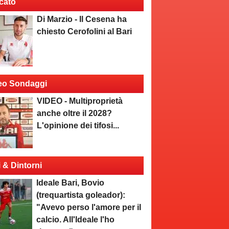
cato
Di Marzio - Il Cesena ha
chiesto Cerofolini al Bari
eo Sondaggi
VIDEO - Multiproprietà
anche oltre il 2028?
L'opinione dei tifosi...
i & Dintorni
Ideale Bari, Bovio
(trequartista goleador):
"Avevo perso l'amore per il
calcio. All'Ideale l'ho