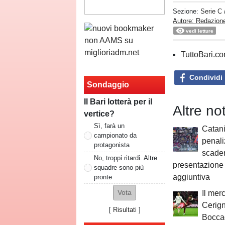
Sezione:
Serie C
Autore: Redazione
vedi letture
TuttoBari.com
Condividi
Sondaggio
Il Bari lotterà per il
Altre no
vertice?
Sì, farà un
Catani
campionato da
penali
protagonista
scaden
No, troppi ritardi. Altre
presentazione 
squadre sono più
aggiuntiva
pronte
Il merc
Cerign
[
Risultati
]
Boccad