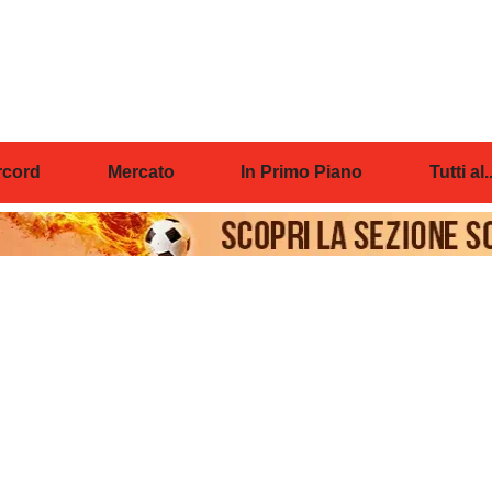
cord
Mercato
In Primo Piano
Tutti al