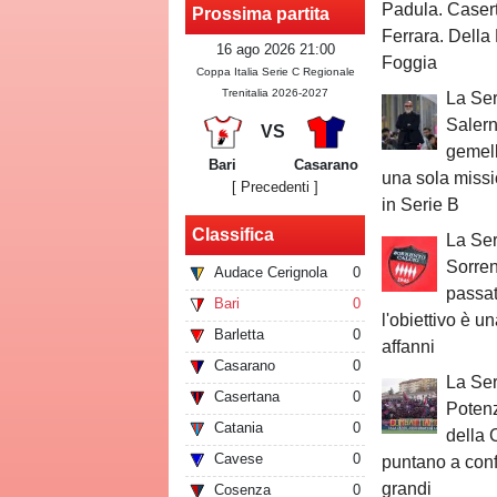
Padula. Caser
Prossima partita
Ferrara. Della
16 ago 2026 21:00
Foggia
Coppa Italia Serie C Regionale
Trenitalia 2026-2027
La Ser
Salern
VS
gemell
Bari
Casarano
una sola missi
[ Precedenti ]
in Serie B
Classifica
La Ser
Sorrent
Audace Cerignola
0
passat
Bari
0
l'obiettivo è 
Barletta
0
affanni
Casarano
0
La Ser
Casertana
0
Potenz
Catania
0
della 
Cavese
0
puntano a conf
grandi
Cosenza
0