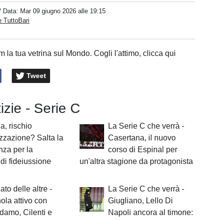
/ Data:
Mar 09 giugno 2026 alle 19:15
 TuttoBari
 la tua vetrina sul Mondo. Cogli l'attimo, clicca qui
Tweet
tizie - Serie C
a, rischio
La Serie C che verrà -
zzazione? Salta la
Casertana, il nuovo
za per la
corso di Espinal per
di fideiussione
un'altra stagione da protagonista
ato delle altre -
La Serie C che verrà -
ola attivo con
Giugliano, Lello Di
amo, Cilenti e
Napoli ancora al timone: