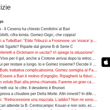
izie
go
 - Il Cesena ha chiesto Cerofolini al Bari
Sibilli, cifra tonda. Gomez-Grgic, che coppia!
toBari: "Ebbi Tribuzzi a Frosinone: un 'vivace' professionista, in C è un nome importante"
ordi Sgarbi? Riparte dal girone B di Serie C
Verreth e Dickmann in uscita? Vi spiego la situazione"
er il gol, anche a Crotone arrivai dopo la retrocessione. Tribuzzi? Felice di rivederlo"
r restare a lungo. Io e Gomez insieme? Decide il mister. Il soprannome 're'? Vi spiego"
Butic trattativa complicatissima. Gomez somiglia al Papu"
re a Bari è motivo d'orgoglio. Ripagherò la fiducia che mi è stata data"
oluto Bari alla prima chiamata. Faremo un gran campionato, daremo tutto"
eth via: le cifre. Il desiderio è Brunori
va a chiudere per Della Morte. Altri innesti? In difesa e a centrocampo
ocessione una mazzata. L'addio? Non mi sono sentito voluto. Io, Di Cesare e Bianco, la nuova idea"
attende la B. Centrocampo: Kouan e non solo, ecco i monitorati. Della Morte...