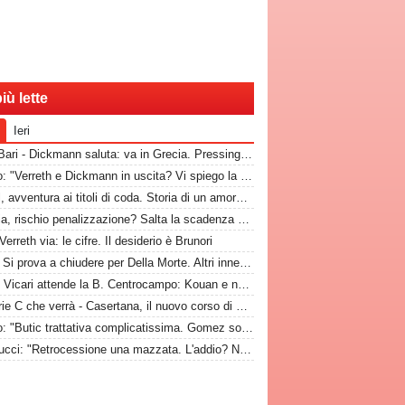
iù lette
Ieri
RadioBari - Dickmann saluta: va in Grecia. Pressing Catanzaro per Dorval, Vicari piace ad una pugliese
Marino: "Verreth e Dickmann in uscita? Vi spiego la situazione"
Dorval, avventura ai titoli di coda. Storia di un amore finito tempo fa
Catania, rischio penalizzazione? Salta la scadenza per la presentazione di fideiussione aggiuntiva
Verreth via: le cifre. Il desiderio è Brunori
CdM - Si prova a chiudere per Della Morte. Altri innesti? In difesa e a centrocampo
GdM - Vicari attende la B. Centrocampo: Kouan e non solo, ecco i monitorati. Della Morte...
La Serie C che verrà - Casertana, il nuovo corso di Espinal per un'altra stagione da protagonista
Marino: "Butic trattativa complicatissima. Gomez somiglia al Papu"
Antenucci: "Retrocessione una mazzata. L'addio? Non mi sono sentito voluto. Io, Di Cesare e Bianco, la nuova idea"