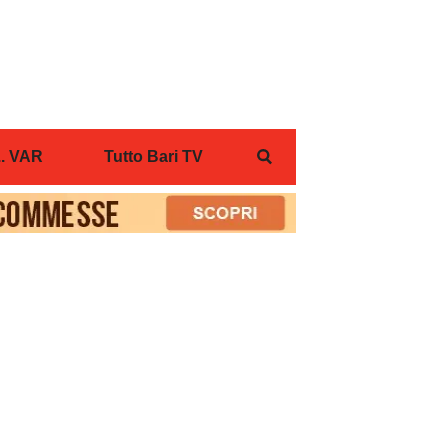
... VAR
Tutto Bari TV