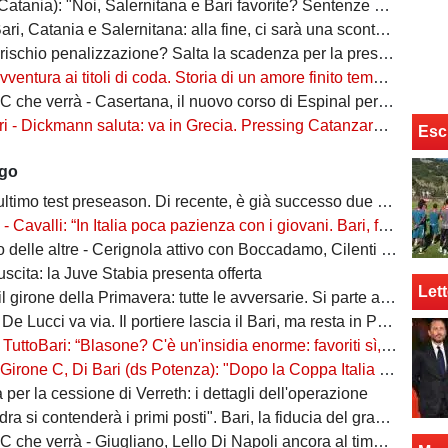
atania): "Noi, Salernitana e Bari favorite? Sentenze di agosto"
ri, Catania e Salernitana: alla fine, ci sarà una scontenta"
io penalizzazione? Salta la scadenza per la presentazione di fideiussione aggiuntiva
ventura ai titoli di coda. Storia di un amore finito tempo fa
 verrà - Casertana, il nuovo corso di Espinal per un'altra stagione da protagonista
ckmann saluta: va in Grecia. Pressing Catanzaro per Dorval, Vicari piace ad una pugliese
Esc
ago
ltimo test preseason. Di recente, è già successo due volte
alli: “In Italia poca pazienza con i giovani. Bari, fai la cosa più bella: ti spiego come”
ltre - Cerignola attivo con Boccadamo, Cilenti e Padula. Casertana su Antonio Ferrara. Della Morte piace al Foggia
n uscita: la Juve Stabia presenta offerta
Lett
l girone della Primavera: tutte le avversarie. Si parte a settembre
 De Lucci va via. Il portiere lascia il Bari, ma resta in Puglia
uttoBari: “Blasone? C'è un'insidia enorme: favoriti sì, ma non basta”
 Di Bari (ds Potenza): "Dopo la Coppa Italia vinta, vogliamo infastidire ancora. Vi nomino qualche nostro giovane"
ta per la cessione di Verreth: i dettagli dell'operazione
a si contenderà i primi posti". Bari, la fiducia del grande ex
à - Giugliano, Lello Di Napoli ancora al timone: il re delle salvezze vuole evitare un'altra stagione da brividi