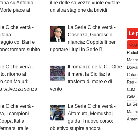
tana su Antonio
il re delle salvezze vuole evitare
 Morte piace al
un'altra stagione da brividi
ie C che verrà -
La Serie C che verrà -
Le p
itana,
Cosenza, Guarascio
aggio col Bari e
rilancia: Coppitelli per
Oggi
one: tornare subito
riportare i lupi in Serie B
ie C che verrà -
Il romanzo della C - Oltre
o, ritorno al
il mare, la Sicilia: la
o con Maiuri:
trasferta di mare e di
Rep - 
una salvezza senza
vento
ie C che verrà -
La Serie C che verrà -
a, i campioni
Altamura, Memushaj
Coppa Italia
guida il nuovo corso:
ermarsi tra le
obiettivo stupire ancora