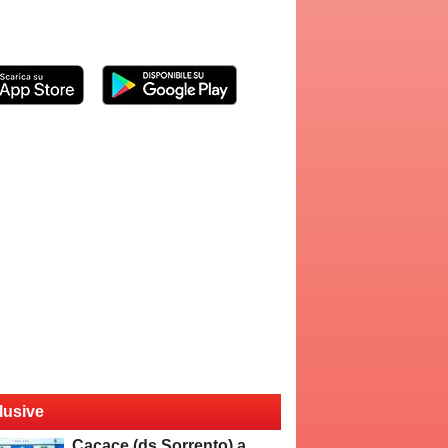
lusive
Cacace (ds Sorrento) a