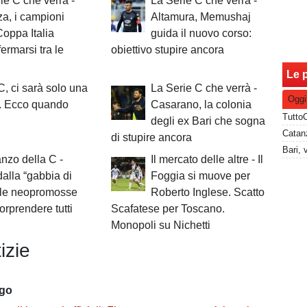
ie C che verrà -
La Serie C che verrà -
a, i campioni
Altamura, Memushaj
Coppa Italia
guida il nuovo corso:
ermarsi tra le
obiettivo stupire ancora
Le p
C, ci sarà solo una
La Serie C che verrà -
Oggi
. Ecco quando
Casarano, la colonia
degli ex Bari che sogna
Catanz
di stupire ancora
anzo della C -
Il mercato delle altre - Il
alla “gabbia di
Foggia si muove per
: le neopromosse
Roberto Inglese. Scatto
rprendere tutti
Scafatese per Toscano.
Monopoli su Nichetti
izie
ago