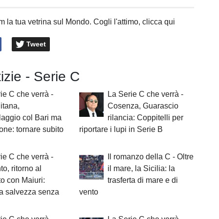
 la tua vetrina sul Mondo. Cogli l'attimo, clicca qui
Tweet
tizie - Serie C
ie C che verrà -
La Serie C che verrà -
itana,
Cosenza, Guarascio
aggio col Bari ma
rilancia: Coppitelli per
one: tornare subito
riportare i lupi in Serie B
ie C che verrà -
Il romanzo della C - Oltre
o, ritorno al
il mare, la Sicilia: la
o con Maiuri:
trasferta di mare e di
una salvezza senza
vento