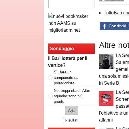
TuttoBari.com
Condividi
Altre no
Sondaggio
La Ser
Il Bari lotterà per il
Salern
vertice?
gemell
Sì, farà un
una sola missi
campionato da
in Serie B
protagonista
No, troppi ritardi. Altre
La Ser
squadre sono più
Sorrent
pronte
passat
l'obiettivo è 
affanni
[
Risultati
]