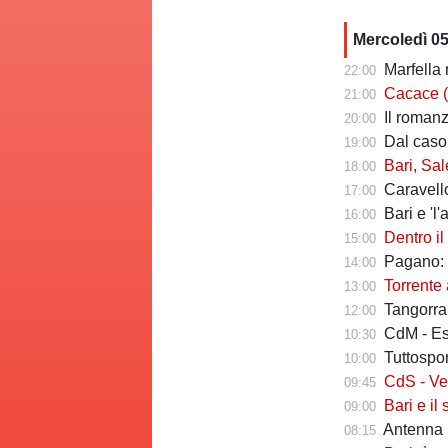
Mercoledì 0
Marfella 
22:00
Cacace (ds Sorr
21:00
Il romanzo 
20:00
Dal caso Si
19:00
Bari, Salernita
18:00
Caravello
17:00
Bari e 'l'al
16:00
Dentro il Girone 
15:00
Pagano: "
14:00
Torrente a
13:00
Tangorra sull
12:00
CdM - Esposi
10:30
Tuttosport -
10:00
CdS - Verreth 
09:45
Bari e il sal
09:00
Antenna S
08:15