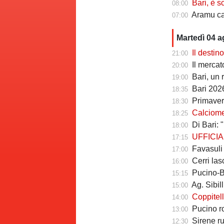
Bari, è s
08:00
Aramu cam
07:00
Martedì 04 
Il destin
21:00
Il mercato degl
20:00
Bari, un 
19:00
Bari 2026
18:35
Primavera
18:30
Calciomerc
18:25
Di Bari: "B
18:00
UFFICIALE
17:15
Favasuli al
17:00
Cerri lasc
16:00
Pucino-Bari, 
15:15
Ag. Sibilli: "Ma
15:00
Coppitelli a
14:00
Pucino rom
13:00
Sirene r
12:30