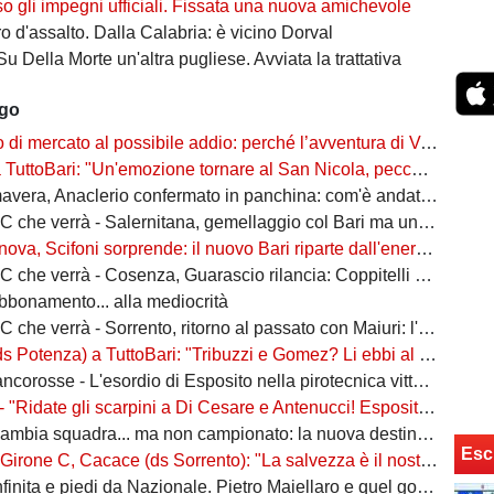
so gli impegni ufficiali. Fissata una nuova amichevole
 d'assalto. Dalla Calabria: è vicino Dorval
Su Della Morte un'altra pugliese. Avviata la trattativa
ago
rcato al possibile addio: perché l’avventura di Verreth al Bari non è mai davvero sbocciata
Bari: "Un'emozione tornare al San Nicola, peccato per il poco pubblico. Bari? Ben costruito"
era, Anaclerio confermato in panchina: com'è andata la scorsa stagione?
verrà - Salernitana, gemellaggio col Bari ma una sola missione: tornare subito in Serie B
va, Scifoni sorprende: il nuovo Bari riparte dall'energia verde
e verrà - Cosenza, Guarascio rilancia: Coppitelli per riportare i lupi in Serie B
abbonamento... alla mediocrità
verrà - Sorrento, ritorno al passato con Maiuri: l'obiettivo è una salvezza senza affanni
za) a TuttoBari: "Tribuzzi e Gomez? Li ebbi al Crotone. Alessio può fare più ruoli, Guido è una certezza"
se - L'esordio di Esposito nella pirotecnica vittoria contro la Spal di De Rossi e Nainggolan
 "Ridate gli scarpini a Di Cesare e Antenucci! Esposito? Forte, ma valorizziamo sempre giocatori del Napoli"
ia squadra... ma non campionato: la nuova destinazione dell'ex Bari
Esc
, Cacace (ds Sorrento): "La salvezza è il nostro scudetto, torniamo a casa dopo gennaio. Ecco la nostra forza"
ita e piedi da Nazionale. Pietro Maiellaro e quel gol da quaranta metri...