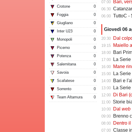
Bari, ver
07:00
Crotone
0
Catanzaro
06:30
Foggia
0
TuttoC - 
06:00
Giugliano
0
Giovedì 06 
Inter U23
0
Dal colpo di me
20:30
Monopoli
0
Maiello a Tutto
19:15
Picerno
0
Bari Primav
18:00
Potenza
0
La Serie C che 
17:00
Salernitana
0
Mane rinno
16:00
Savoia
0
La Serie C ch
15:00
Bari e l'
Scafatese
0
14:00
La Serie C che 
13:00
Sorrento
0
Di Bari (ds Poten
12:00
Team Altamura
0
Storie biancoros
11:00
Dal
web
-
10:00
Brenno camb
09:00
Dentro il Girone C
08:00
Classe infin
07:00