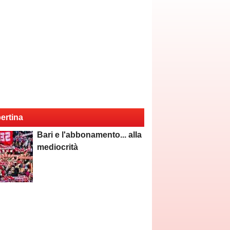
ertina
Bari e l'abbonamento... alla
mediocrità