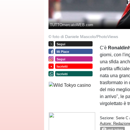
TUTTOmercatoWEB.com
© foto di Daniele Mascolo/PhotoViews
Segui
C'è
Ronaldin
Mi Piace
giorni, con l'i
Segui
una sfida anc
Iscriviti
partita ufficia
Iscriviti
nata una grand
trasformato in
del mio meglio
in arrivo", le 
virgolettato è t
Sezione:
Serie C
Autore: Redazione
vedi letture