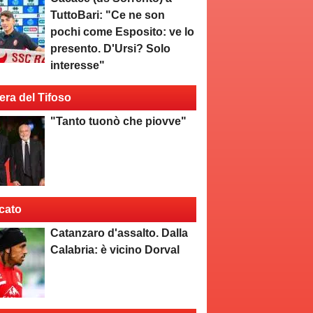
TuttoBari: "Ce ne son
pochi come Esposito: ve lo
presento. D'Ursi? Solo
interesse"
era del Tifoso
"Tanto tuonò che piovve"
cato
Catanzaro d'assalto. Dalla
Calabria: è vicino Dorval