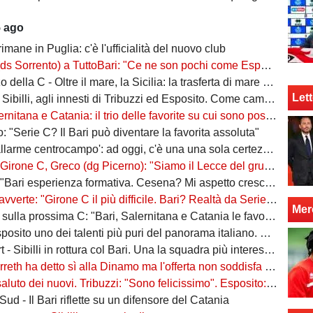
5 ago
rimane in Puglia: c'è l'ufficialità del nuovo club
ento) a TuttoBari: "Ce ne son pochi come Esposito: ve lo presento. D'Ursi? Solo interesse"
della C - Oltre il mare, la Sicilia: la trasferta di mare e di vento
Lett
billi, agli innesti di Tribuzzi ed Esposito. Come cambia l’attacco
na e Catania: il trio delle favorite su cui sono poste le aspettative e gli obiettivi promozione
: "Serie C? Il Bari può diventare la favorita assoluta"
larme centrocampo': ad oggi, c'è una una sola certezza (e mezza) nel reparto
C, Greco (dg Picerno): "Siamo il Lecce del gruppo, tra giovani e sostenibilità. Che impresa l'anno scorso!"
Bari esperienza formativa. Cesena? Mi aspetto crescita"
vverte: "Girone C il più difficile. Bari? Realtà da Serie A"
Mer
a prossima C: "Bari, Salernitana e Catania le favorite. Subito dopo altre due"
to uno dei talenti più puri del panorama italiano. Sibilli, Marino è furioso
 Sibilli in rottura col Bari. Una la squadra più interessata a ingaggiarlo
ha detto sì alla Dinamo ma l'offerta non soddisfa il Bari. Della Morte, niente conferme
uto dei nuovi. Tribuzzi: "Sono felicissimo". Esposito: "Ci vediamo al San Nicola"
ud - Il Bari riflette su un difensore del Catania