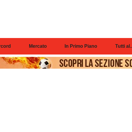
cord
Mercato
In Primo Piano
Tutti al