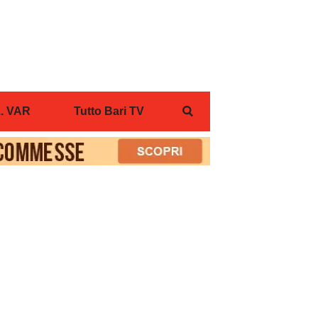
... VAR
Tutto Bari TV