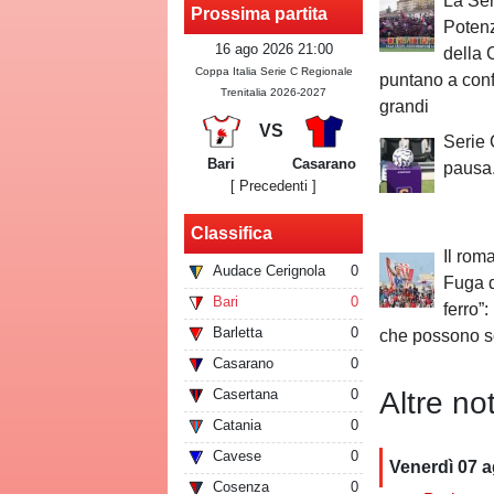
La Ser
Prossima partita
Potenz
16 ago 2026 21:00
della 
Coppa Italia Serie C Regionale
puntano a conf
Trenitalia 2026-2027
grandi
VS
Serie 
Bari
Casarano
pausa
[ Precedenti ]
Classifica
Il rom
Audace Cerignola
0
Fuga d
Bari
0
ferro”
Barletta
0
che possono so
Casarano
0
Altre not
Casertana
0
Catania
0
Cavese
0
Venerdì 07 
Cosenza
0