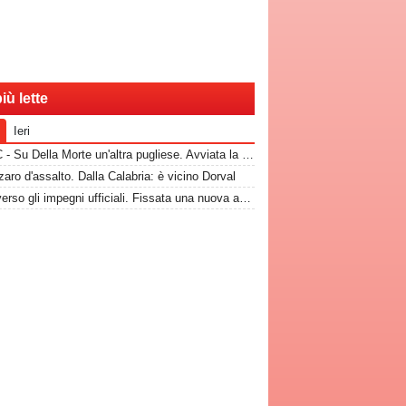
iù lette
Ieri
TuttoC - Su Della Morte un'altra pugliese. Avviata la trattativa
aro d'assalto. Dalla Calabria: è vicino Dorval
Bari, verso gli impegni ufficiali. Fissata una nuova amichevole