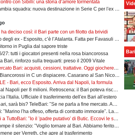
contro con Sibilli: una storia d’amore tormentata
Vid
bia squadra: nuova destinazione in Serie C per l'ex Bari
ago
o ha deciso così: il Bari parte con un filotto da brividi
i ex - Esposito, c’è l’Atalanta. Fatta per Favasuli al Napoli, Koutsoupias osservato dal Toro
ritorno in Puglia dal sapore triste
Bar
/27: tutti i giocatori presenti nella rosa biancorossa
 Bari, rinforzo sulla trequarti: preso il 2009 Vitale
ato Bari: acquisti, cessioni, trattative. Oggi giocherebbe così
iancorossi in C un dispiacere. Casarano al San Nicola? Sarà un orgoglio"
 - Bari, ecco Esposito. Arriva dal Napoli, la formula
 Napoli per 8 milioni. Retroscena: il Bari poteva riscattarlo, ma...
ia l'Italia. Ufficiale il trasferimento dell'ex Bari all'estero
sarà bis? TeleBari: "Se ne parla a fine mercato. Ad oggi, lo cerca il Monopoli"
rino l'ha offeso, offerta di contratto immorale". La risposta del DG: "Dichiarazioni non veritiere"
 TuttoBari: "Io il 'padre putativo' di Butic. Eccovi le sue caratteristiche"
pe il silenzio: "Voglio tornare al Bari. Abbiamo ferito una città"
umene per Verreth, che apre al trasferimento