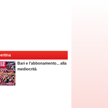
ertina
Bari e l'abbonamento... alla
mediocrità