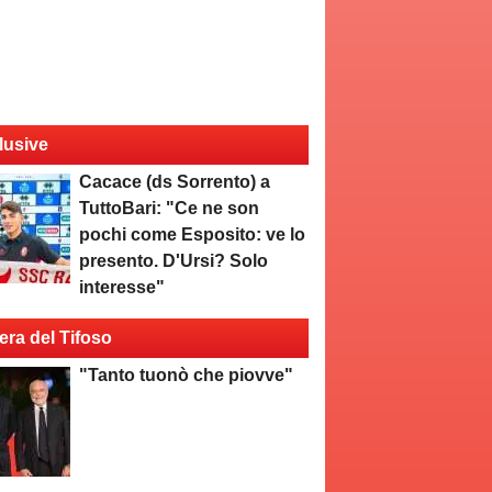
lusive
Cacace (ds Sorrento) a
TuttoBari: "Ce ne son
pochi come Esposito: ve lo
presento. D'Ursi? Solo
interesse"
era del Tifoso
"Tanto tuonò che piovve"