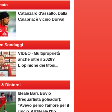
cato
Catanzaro d'assalto. Dalla
Calabria: è vicino Dorval
eo Sondaggi
VIDEO - Multiproprietà
anche oltre il 2028?
L'opinione dei tifosi...
i & Dintorni
Ideale Bari, Bovio
(trequartista goleador):
"Avevo perso l'amore per il
calcio. All'Ideale l'ho