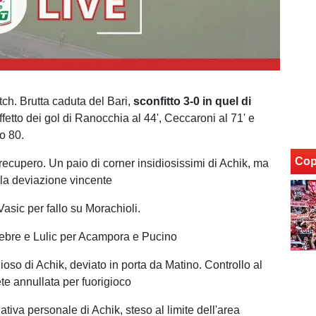
atch. Brutta caduta del Bari,
sconfitto 3-0 in quel di
ffetto dei gol di Ranocchia al 44', Ceccaroni al 71' e
to 80.
Cop
 recupero. Un paio di corner insidiosissimi di Achik, ma
la deviazione vincente
asic per fallo su Morachioli.
ebre e Lulic per Acampora e Pucino
ioso di Achik, deviato in porta da Matino. Controllo al
ete annullata per fuorigioco
ativa personale di Achik, steso al limite dell'area