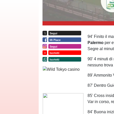
Segui
94' Finito il m
Mi Piace
Palermo
per e
Segui
Segre al minu
Iscriviti
90' 4 minuti di
Iscriviti
nessuno trova 
89' Ammonito V
87' Dentro Gui
85' Cross insid
Var in corso, r
84' Buona inizi