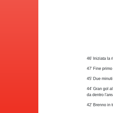
46' Iniziata l
47' Fine primo
45' Due minuti
44' Gran gol a
da dentro l'are
42' Brenno in t