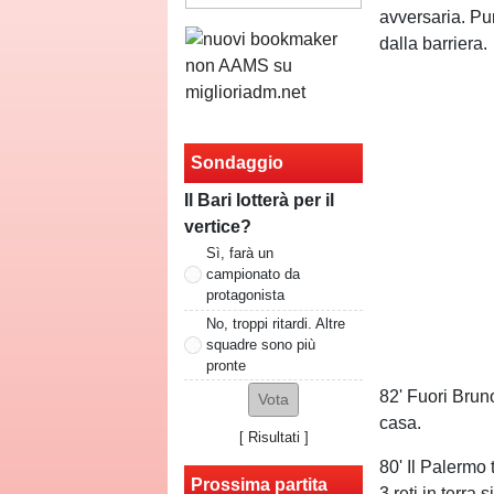
avversaria. Pu
dalla barriera.
Sondaggio
Il Bari lotterà per il
vertice?
Sì, farà un
campionato da
protagonista
No, troppi ritardi. Altre
squadre sono più
pronte
82' Fuori Bruno
casa.
[
Risultati
]
80' Il Palermo 
Prossima partita
3 reti in terra s