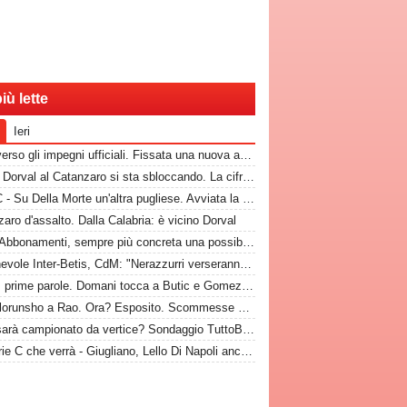
iù lette
Ieri
Bari, verso gli impegni ufficiali. Fissata una nuova amichevole
CdM - Dorval al Catanzaro si sta sbloccando. La cifra che il Bari incasserebbe
TuttoC - Su Della Morte un'altra pugliese. Avviata la trattativa
aro d'assalto. Dalla Calabria: è vicino Dorval
Rep - Abbonamenti, sempre più concreta una possibilità
Amichevole Inter-Betis, CdM: "Nerazzurri verseranno gettone al Bari. E verrà girato al Comune"
Nuovi, prime parole. Domani tocca a Butic e Gomez in conferenza
Da Folorunsho a Rao. Ora? Esposito. Scommesse vinte e altre perse sull'asse Napoli-Bari
Bari, sarà campionato da vertice? Sondaggio TuttoBari: i risultati provvisori
La Serie C che verrà - Giugliano, Lello Di Napoli ancora al timone: il re delle salvezze vuole evitare un'altra stagione da brividi