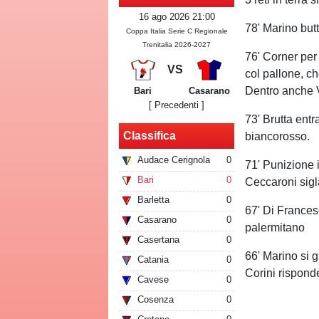
16 ago 2026 21:00
78' Marino but
Coppa Italia Serie C Regionale
Trenitalia 2026-2027
76' Corner per
VS
col pallone, ch
Dentro anche 
Bari
Casarano
[ Precedenti ]
73' Brutta entr
Classifica
biancorosso.
Audace Cerignola
0
71' Punizione 
Bari
0
Ceccaroni sigla 
Barletta
0
67' Di Frances
Casarano
0
palermitano
Casertana
0
66' Marino si 
Catania
0
Corini rispond
Cavese
0
Cosenza
0