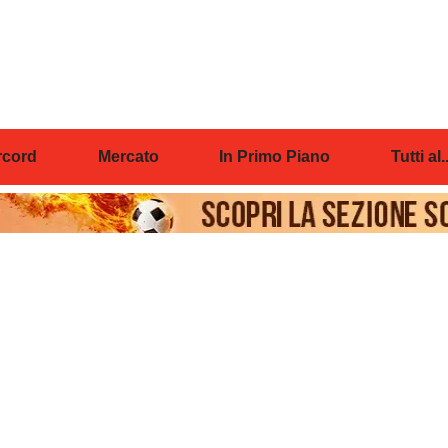
cord
Mercato
In Primo Piano
Tutti al