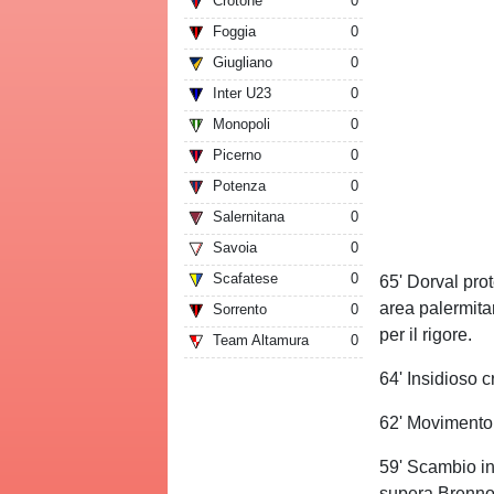
Crotone
0
Foggia
0
Giugliano
0
Inter U23
0
Monopoli
0
Picerno
0
Potenza
0
Salernitana
0
Savoia
0
Scafatese
0
65' Dorval pro
area palermita
Sorrento
0
per il rigore.
Team Altamura
0
64' Insidioso 
62' Movimento 
59' Scambio in 
supera Brenno,