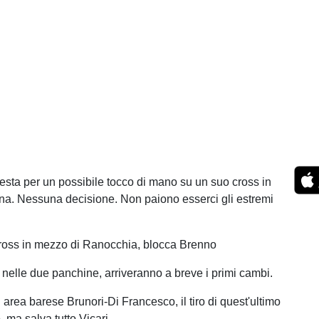
testa per un possibile tocco di mano su un suo cross in
na. Nessuna decisione. Non paiono esserci gli estremi
cross in mezzo di Ranocchia, blocca Brenno
nelle due panchine, arriveranno a breve i primi cambi.
area barese Brunori-Di Francesco, il tiro di quest'ultimo
 ma salva tutto Vicari.