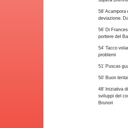
58' Acampora d
deviazione. Dal
56' Di Francesc
portiere del Ba
54' Tacco vola
problemi
51' Puscas gua
50' Buon tentat
48' Iniziativa 
sviluppi del co
Brunori