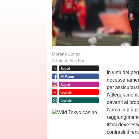
Moreno Longo
© foto di Ssc Bari
Segui
In virtù del pe
Mi Piace
necessariament
Segui
per assicurars
Iscriviti
l'atteggiament
Iscriviti
davanti al prop
l'arma in più p
raggiungimento 
tifosi deve es
contrasti il re