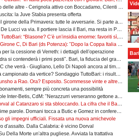
Vid
ltre - Cerignola attivo con Boccadamo, Cilenti e Padula. Casertana su Antonio Ferrara. Della Morte piace al Foggia
n uscita: la Juve Stabia presenta offerta
l girone della Primavera: tutte le avversarie. Si parte a settembre
 De Lucci va via. Il portiere lascia il Bari, ma resta in Puglia
uttoBari: “Blasone? C'è un'insidia enorme: favoriti sì, ma non basta”
 Di Bari (ds Potenza): "Dopo la Coppa Italia vinta, vogliamo infastidire ancora. Vi nomino qualche nostro giovane"
ta per la cessione di Verreth: i dettagli dell'operazione
Bar
a si contenderà i primi posti". Bari, la fiducia del grande ex
à - Giugliano, Lello Di Napoli ancora al timone: il re delle salvezze vuole evitare un'altra stagione da brividi
campionato da vertice? Sondaggio TuttoBari: i risultati provvisori
o a Rao. Ora? Esposito. Scommesse vinte e altre perse sull'asse Napoli-Bari
bonamenti, sempre più concreta una possibilità
ter-Betis, CdM: "Nerazzurri verseranno gettone al Bari. E verrà girato al Comune"
l al Catanzaro si sta sbloccando. La cifra che il Bari incasserebbe
ime parole. Domani tocca a Butic e Gomez in conferenza
so gli impegni ufficiali. Fissata una nuova amichevole
 d'assalto. Dalla Calabria: è vicino Dorval
Su Della Morte un'altra pugliese. Avviata la trattativa