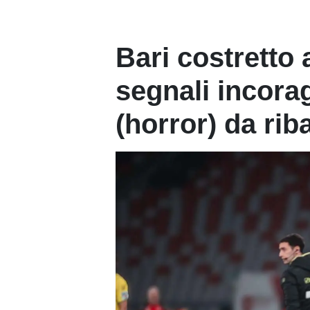
Bari costretto a
segnali incorag
(horror) da rib