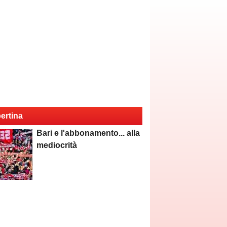
ertina
Bari e l'abbonamento... alla
mediocrità