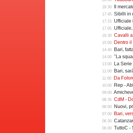
Il mercato delle a
18:30
Sibilli i
17:45
Ufficiale i
17:15
Ufficiale,
17:05
Cavalli a T
16:30
Dentro il Girone C,
15:00
Bari, fat
14:40
"La squadr
14:00
La Serie C che verr
13:00
Bari, sarà 
12:00
Da Folorunsh
11:00
Rep - Ab
10:00
Amichevole In
09:00
CdM - Dorva
08:35
Nuovi, pr
08:00
Bari, ver
07:00
Catanzaro
06:30
TuttoC - 
06:00