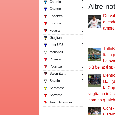
Catania
0
Altre no
Cavese
0
Dorval,
Cosenza
0
di cod
Crotone
0
amore 
Foggia
0
Giugliano
0
Inter U23
0
TuttoBa
Monopoli
0
Italia
Picerno
0
i giova
Potenza
0
più bella: ti s
Salernitana
0
Dentro
Savoia
0
Bari (
la Cop
Scafatese
0
vogliamo infast
Sorrento
0
nomino qualch
Team Altamura
0
CdM - 
Catanz