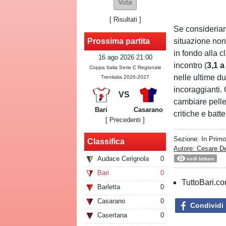
[
Risultati
]
Se consideriam
situazione non 
Prossima partita
in fondo alla c
16 ago 2026 21:00
incontro (
3,1
a
Coppa Italia Serie C Regionale
nelle ultime d
Trenitalia 2026-2027
incoraggianti. 
VS
cambiare pelle
Bari
Casarano
critiche e batte
[ Precedenti ]
Sezione:
In Prim
Classifica
Autore: Cesare D
Audace Cerignola
0
vedi letture
Bari
0
TuttoBari.com
Barletta
0
Casarano
0
Condividi
Casertana
0