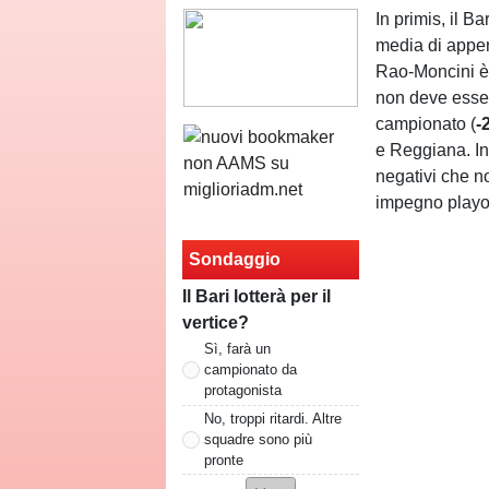
In primis, il B
media di appena
Rao-Moncini è 
non deve essere
campionato (
-
e Reggiana. In
negativi che n
impegno playo
Sondaggio
Il Bari lotterà per il
vertice?
Sì, farà un
campionato da
protagonista
No, troppi ritardi. Altre
squadre sono più
pronte