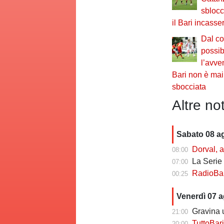
sblocc
il Bari incass
Dal co
possib
l’avve
Bari non è ma
sbocciata
Altre not
Sabato 08 a
Dorval, av
08:00
La Serie C che
07:00
RadioBari - Di
00:25
Venerdì 07 
Gravina u
21:00
TuttoBari - Cav
20:00