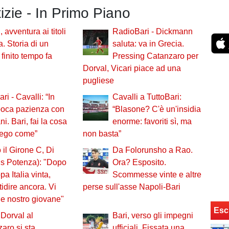
tizie - In Primo Piano
 avventura ai titoli
RadioBari - Dickmann
a. Storia di un
saluta: va in Grecia.
finito tempo fa
Pressing Catanzaro per
Dorval, Vicari piace ad una
pugliese
ri - Cavalli: “In
Cavalli a TuttoBari:
 poca pazienza con
“Blasone? C'è un'insidia
ni. Bari, fai la cosa
enorme: favoriti sì, ma
piego come”
non basta”
 il Girone C, Di
Da Folorunsho a Rao.
ds Potenza): "Dopo
Ora? Esposito.
pa Italia vinta,
Scommesse vinte e altre
idire ancora. Vi
perse sull'asse Napoli-Bari
e nostro giovane"
Esc
Dorval al
Bari, verso gli impegni
aro si sta
ufficiali. Fissata una