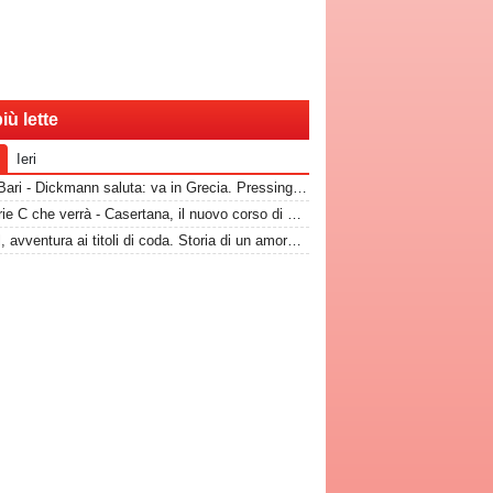
iù lette
Ieri
RadioBari - Dickmann saluta: va in Grecia. Pressing Catanzaro per Dorval, Vicari piace ad una pugliese
La Serie C che verrà - Casertana, il nuovo corso di Espinal per un'altra stagione da protagonista
Dorval, avventura ai titoli di coda. Storia di un amore finito tempo fa