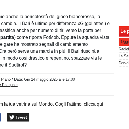
o anche la pericolosità del gioco biancorosso, la
cambia. Il Bari è ultimo per differenza xG (gol attesi) e
lassifica anche per numero di tiri verso la porta per
Le p
partita
) come riporta FotMob. Eppure la squadra vista
Oggi
ue gare ha mostrato segnali di cambiamento
Ora però serve una marcia in più. Il Bari riuscirà a
 in modo così drastico e repentino, spazzare via le
re il Sudtirol?
o Piano
/ Data:
Gio 14 maggio 2026 alle 17:00
e Pasquale
 la tua vetrina sul Mondo. Cogli l'attimo, clicca qui
Tweet