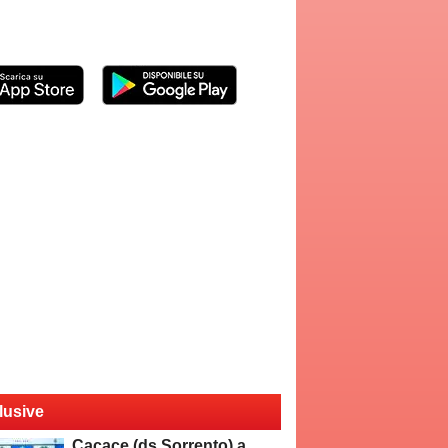
lusive
Cacace (ds Sorrento) a