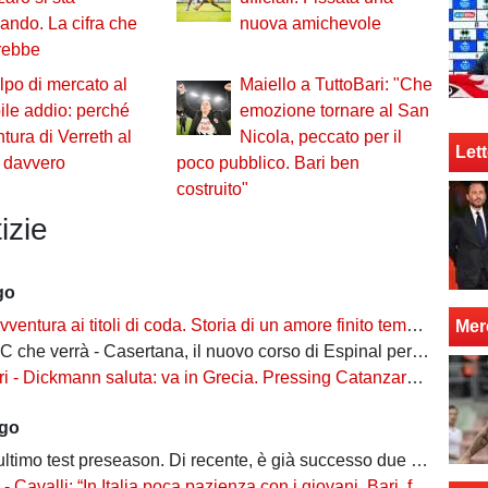
ando. La cifra che
nuova amichevole
erebbe
lpo di mercato al
Maiello a TuttoBari: "Che
ile addio: perché
emozione tornare al San
ntura di Verreth al
Nicola, peccato per il
Lett
i davvero
poco pubblico. Bari ben
costruito"
izie
go
ventura ai titoli di coda. Storia di un amore finito tempo fa
Mer
 verrà - Casertana, il nuovo corso di Espinal per un'altra stagione da protagonista
ckmann saluta: va in Grecia. Pressing Catanzaro per Dorval, Vicari piace ad una pugliese
ago
ltimo test preseason. Di recente, è già successo due volte
alli: “In Italia poca pazienza con i giovani. Bari, fai la cosa più bella: ti spiego come”