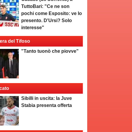
TuttoBari: "Ce ne son
pochi come Esposito: ve lo
presento. D'Ursi? Solo
interesse"
era del Tifoso
"Tanto tuonò che piovve"
cato
Sibilli in uscita: la Juve
Stabia presenta offerta