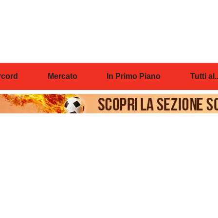
cord
Mercato
In Primo Piano
Tutti al