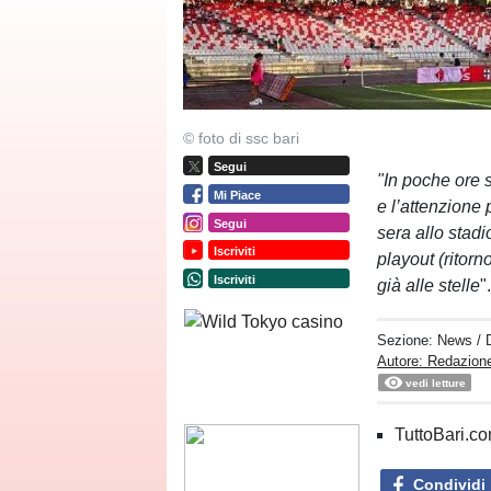
© foto di ssc bari
Segui
"In poche ore s
Mi Piace
e l’attenzione 
Segui
sera allo stad
Iscriviti
playout (ritorn
Iscriviti
già alle stelle
"
Sezione:
News
/ 
Autore: Redazione
vedi letture
TuttoBari.com
Condividi