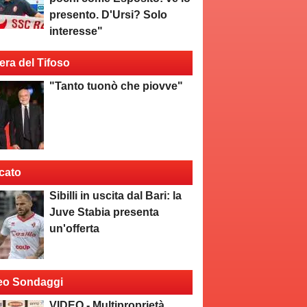
presento. D'Ursi? Solo
interesse"
era del Tifoso
"Tanto tuonò che piovve"
cato
Sibilli in uscita dal Bari: la
Juve Stabia presenta
un'offerta
eo Sondaggi
VIDEO - Multiproprietà