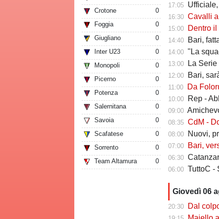
Ufficiale,
17:05
Crotone
0
Cavalli a Tutt
16:30
Foggia
0
Dentro il Girone C,
15:00
Giugliano
0
Bari, fat
14:40
"La squadr
Inter U23
0
14:00
La Serie C che verr
13:00
Monopoli
0
Bari, sarà 
12:00
Picerno
0
Da Folorunsh
11:00
Potenza
0
Rep - Ab
10:00
Salernitana
0
Amichevole In
09:00
Savoia
0
CdM - Dorva
08:35
Nuovi, pr
Scafatese
0
08:00
Bari, ver
07:00
Sorrento
0
Catanzaro
06:30
Team Altamura
0
TuttoC - 
06:00
Giovedì 06 
Dal colpo di me
20:30
Maiello a Tutto
19:15