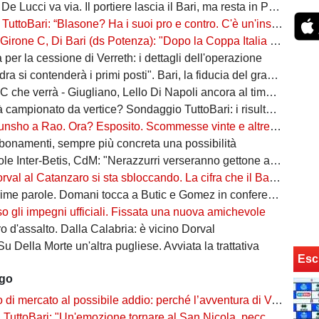
 De Lucci va via. Il portiere lascia il Bari, ma resta in Puglia
oBari: “Blasone? Ha i suoi pro e contro. C'è un'insidia enorme: favoriti sì, ma non basta”
 Di Bari (ds Potenza): "Dopo la Coppa Italia vinta, vogliamo infastidire ancora. Vi nomino qualche nostro giovane"
ta per la cessione di Verreth: i dettagli dell'operazione
a si contenderà i primi posti". Bari, la fiducia del grande ex
à - Giugliano, Lello Di Napoli ancora al timone: il re delle salvezze vuole evitare un'altra stagione da brividi
campionato da vertice? Sondaggio TuttoBari: i risultati provvisori
o a Rao. Ora? Esposito. Scommesse vinte e altre perse sull'asse Napoli-Bari
bonamenti, sempre più concreta una possibilità
ter-Betis, CdM: "Nerazzurri verseranno gettone al Bari. E verrà girato al Comune"
l al Catanzaro si sta sbloccando. La cifra che il Bari incasserebbe
ime parole. Domani tocca a Butic e Gomez in conferenza
so gli impegni ufficiali. Fissata una nuova amichevole
 d'assalto. Dalla Calabria: è vicino Dorval
Su Della Morte un'altra pugliese. Avviata la trattativa
Esc
ago
rcato al possibile addio: perché l’avventura di Verreth al Bari non è mai davvero sbocciata
Bari: "Un'emozione tornare al San Nicola, peccato per il poco pubblico. Bari? Ben costruito"