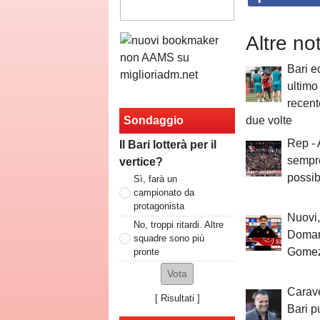
Altre no
Bari e
ultimo
recent
Sondaggio
due volte
Rep -
Il Bari lotterà per il
sempre
vertice?
possibi
Sì, farà un
campionato da
protagonista
Nuovi,
No, troppi ritardi. Altre
Domani
squadre sono più
Gomez
pronte
Carave
[
Risultati
]
Bari p