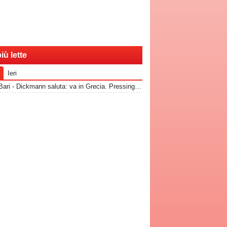
iù lette
Ieri
RadioBari - Dickmann saluta: va in Grecia. Pressing Catanzaro per Dorval, Vicari piace ad una pugliese