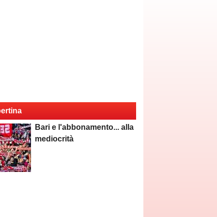
ertina
Bari e l'abbonamento... alla
mediocrità