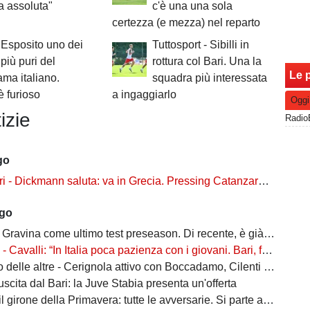
ta assoluta"
c'è una una sola
certezza (e mezza) nel reparto
Esposito uno dei
Tuttosport - Sibilli in
 più puri del
rottura col Bari. Una la
Le p
ma italiano.
squadra più interessata
è furioso
a ingaggiarlo
Oggi
izie
go
ckmann saluta: va in Grecia. Pressing Catanzaro per Dorval, Vicari piace ad una pugliese
ago
Gravina come ultimo test preseason. Di recente, è già successo due volte
alli: “In Italia poca pazienza con i giovani. Bari, fai la cosa più bella: ti spiego come”
ltre - Cerignola attivo con Boccadamo, Cilenti e Padula. Casertana su Antonio Ferrara. Della Morte piace al Foggia
n uscita dal Bari: la Juve Stabia presenta un'offerta
l girone della Primavera: tutte le avversarie. Si parte a settembre