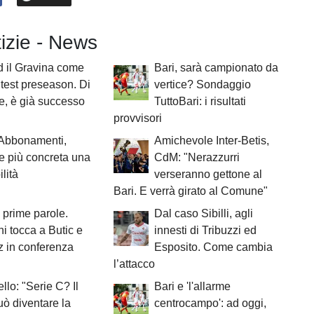
tizie - News
d il Gravina come
Bari, sarà campionato da
 test preseason. Di
vertice? Sondaggio
e, è già successo
TuttoBari: i risultati
provvisori
 Abbonamenti,
Amichevole Inter-Betis,
 più concreta una
CdM: "Nerazzurri
lità
verseranno gettone al
Bari. E verrà girato al Comune"
 prime parole.
Dal caso Sibilli, agli
 tocca a Butic e
innesti di Tribuzzi ed
 in conferenza
Esposito. Come cambia
l’attacco
llo: "Serie C? Il
Bari e 'l'allarme
uò diventare la
centrocampo': ad oggi,