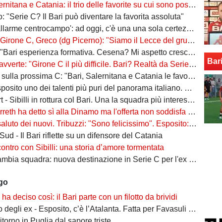
na e Catania: il trio delle favorite su cui sono poste le aspettative e gli obiettivi promozione
: "Serie C? Il Bari può diventare la favorita assoluta"
larme centrocampo': ad oggi, c'è una una sola certezza (e mezza) nel reparto
C, Greco (dg Picerno): "Siamo il Lecce del gruppo, tra giovani e sostenibilità. Che impresa l'anno scorso!"
Bari esperienza formativa. Cesena? Mi aspetto crescita"
Bar
vverte: "Girone C il più difficile. Bari? Realtà da Serie A"
a prossima C: "Bari, Salernitana e Catania le favorite. Subito dopo altre due"
to uno dei talenti più puri del panorama italiano. Sibilli, Marino è furioso
 Sibilli in rottura col Bari. Una la squadra più interessata a ingaggiarlo
ha detto sì alla Dinamo ma l'offerta non soddisfa il Bari. Della Morte, niente conferme
uto dei nuovi. Tribuzzi: "Sono felicissimo". Esposito: "Ci vediamo al San Nicola"
ud - Il Bari riflette su un difensore del Catania
contro con Sibilli: una storia d’amore tormentata
bia squadra: nuova destinazione in Serie C per l'ex Bari
ago
o ha deciso così: il Bari parte con un filotto da brividi
i ex - Esposito, c’è l’Atalanta. Fatta per Favasuli al Napoli, Koutsoupias osservato dal Toro
ritorno in Puglia dal sapore triste