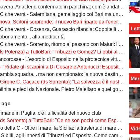
era, Anaclerio confermato in panchina: com'è andata la scorsa stagione?
verrà - Salernitana, gemellaggio col Bari ma una sola missione: tornare subito in Serie B
va, Scifoni sorprende: il nuovo Bari riparte dall'energia verde
Lett
e verrà - Cosenza, Guarascio rilancia: Coppitelli per riportare i lupi in Serie B
abbonamento... alla mediocrità
verrà - Sorrento, ritorno al passato con Maiuri: l'obiettivo è una salvezza senza affanni
za) a TuttoBari: "Tribuzzi e Gomez? Li ebbi al Crotone. Alessio può fare più ruoli, Guido è una certezza"
se - L'esordio di Esposito nella pirotecnica vittoria contro la Spal di De Rossi e Nainggolan
 "Ridate gli scarpini a Di Cesare e Antenucci! Esposito? Forte, ma valorizziamo sempre giocatori del Napoli"
ia squadra... ma non campionato: la nuova destinazione dell'ex Bari
Mer
, Cacace (ds Sorrento): "La salvezza è il nostro scudetto, torniamo a casa dopo gennaio. Ecco la nostra forza"
ita e piedi da Nazionale. Pietro Maiellaro e quel gol da quaranta metri...
5 ago
rimane in Puglia: c'è l'ufficialità del nuovo club
ento) a TuttoBari: "Ce ne son pochi come Esposito: ve lo presento. D'Ursi? Solo interesse"
della C - Oltre il mare, la Sicilia: la trasferta di mare e di vento
Vid
billi, agli innesti di Tribuzzi ed Esposito. Come cambia l’attacco