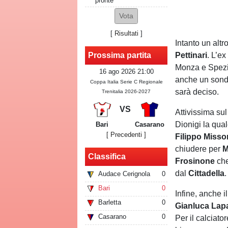
pronte
[
Risultati
]
Intanto un altr
Pettinari
. L’e
Prossima partita
Monza e Spezia
16 ago 2026 21:00
anche un sond
Coppa Italia Serie C Regionale
sarà deciso.
Trenitalia 2026-2027
VS
Attivissima su
Dionigi la qual
Bari
Casarano
[ Precedenti ]
Filippo
Missor
chiudere per
M
Classifica
Frosinone
che
dal
Cittadella
.
Audace Cerignola
0
Bari
0
Infine, anche il
Barletta
0
Gianluca Lap
Casarano
0
Per il calciato