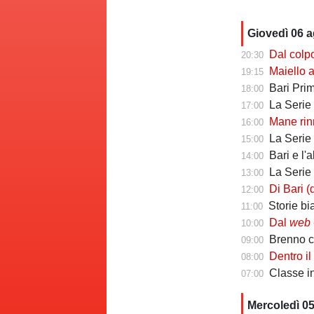
Giovedì 06 
Dal colpo di me
20:30
Maiello a Tutto
19:15
Bari Primav
18:00
La Serie C che 
17:00
Mane rinno
16:00
La Serie C ch
15:00
Bari e l'
14:00
La Serie C che 
13:00
Di Bari (ds Poten
12:00
Storie biancoros
11:00
Dal
web
-
10:00
Brenno camb
09:00
Dentro il Girone C
08:00
Classe infin
07:00
Mercoledì 0