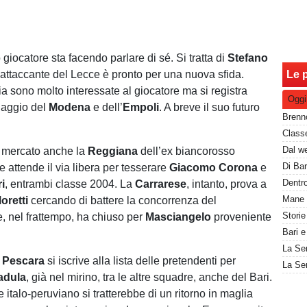
o giocatore sta facendo parlare di sé. Si tratta di
Stefano
x attaccante del Lecce è pronto per una nuova sfida.
Le p
 sono molto interessate al giocatore ma si registra
Oggi
aggio del
Modena
e dell’
Empoli
. A breve il suo futuro
l mercato anche la
Reggiana
dell’ex biancorosso
e attende il via libera per tesserare
Giacomo Corona
e
i
, entrambi classe 2004. La
Carrarese
, intanto, prova a
oretti
cercando di battere la concorrenza del
, nel frattempo, ha chiuso per
Masciangelo
proveniente
Bari e
Pescara
si iscrive alla lista delle pretendenti per
adula
, già nel mirino, tra le altre squadre, anche del Bari.
re italo-peruviano si tratterebbe di un ritorno in maglia