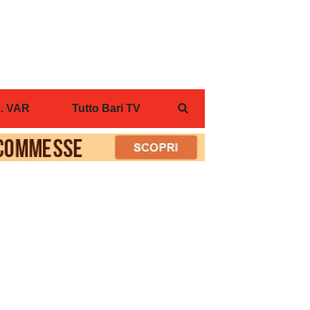
... VAR
Tutto Bari TV