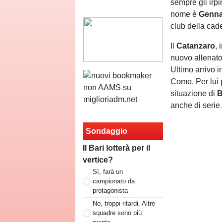
sempre gli irpi
nome è
Genna
club della cade
Il
Catanzaro
, 
nuovo allenato
Ultimo arrivo 
Como. Per lui p
situazione di
B
anche di serie
Sondaggio
Il Bari lotterà per il
vertice?
Sì, farà un
campionato da
protagonista
No, troppi ritardi. Altre
squadre sono più