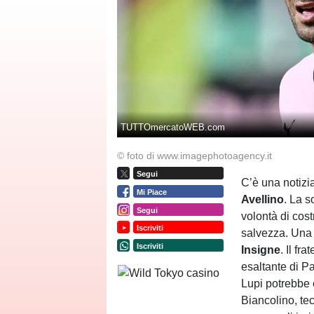
TUTTOmercatoWEB.com
© foto di www.imagephotoagency.it
Segui
C’è una notizi
Mi Piace
Avellino
. La s
Segui
volontà di cos
Iscriviti
salvezza. Una d
Iscriviti
Insigne
. Il fr
esaltante di Pa
Lupi potrebbe 
Biancolino, tec