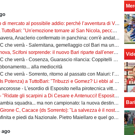
Mer
ago
rcato al possibile addio: perché l’avventura di Verreth al Bari non è mai davvero sbocciata
Bari: "Un'emozione tornare al San Nicola, peccato per il poco pubblico. Bari? Ben costruito"
era, Anaclerio confermato in panchina: com'è andata la scorsa stagione?
verrà - Salernitana, gemellaggio col Bari ma una sola missione: tornare subito in Serie B
va, Scifoni sorprende: il nuovo Bari riparte dall'energia verde
Vid
e verrà - Cosenza, Guarascio rilancia: Coppitelli per riportare i lupi in Serie B
abbonamento... alla mediocrità
verrà - Sorrento, ritorno al passato con Maiuri: l'obiettivo è una salvezza senza affanni
za) a TuttoBari: "Tribuzzi e Gomez? Li ebbi al Crotone. Alessio può fare più ruoli, Guido è una certezza"
se - L'esordio di Esposito nella pirotecnica vittoria contro la Spal di De Rossi e Nainggolan
 "Ridate gli scarpini a Di Cesare e Antenucci! Esposito? Forte, ma valorizziamo sempre giocatori del Napoli"
Bar
ia squadra... ma non campionato: la nuova destinazione dell'ex Bari
, Cacace (ds Sorrento): "La salvezza è il nostro scudetto, torniamo a casa dopo gennaio. Ecco la nostra forza"
ita e piedi da Nazionale. Pietro Maiellaro e quel gol da quaranta metri...
5 ago