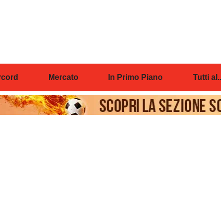
cord
Mercato
In Primo Piano
Tutti al