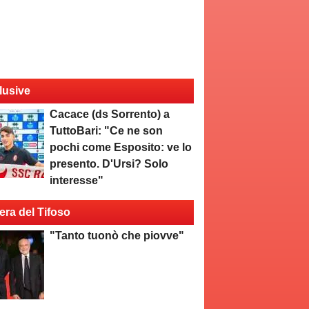
lusive
Cacace (ds Sorrento) a
TuttoBari: "Ce ne son
pochi come Esposito: ve lo
presento. D'Ursi? Solo
interesse"
era del Tifoso
"Tanto tuonò che piovve"