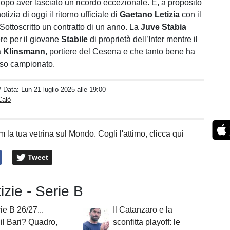
opo aver lasciato un ricordo eccezionale. E, a proposito
tizia di oggi il ritorno ufficiale di
Gaetano Letizia
con il
 Sottoscritto un contratto di un anno. La
Juve Stabia
re per il giovane
Stabile
di proprietà dell’Inter mentre il
a
Klinsmann
, portiere del Cesena e che tanto bene ha
orso campionato.
/ Data:
Lun 21 luglio 2025 alle 19:00
Calò
 la tua vetrina sul Mondo. Cogli l'attimo, clicca qui
Tweet
tizie - Serie B
ie B 26/27...
Il Catanzaro e la
il Bari? Quadro,
sconfitta playoff: le