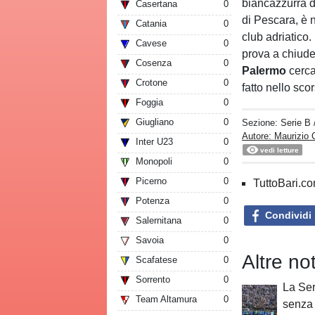
biancazzurra d
Casertana
0
di Pescara, è no
Catania
0
club adriatico.
Cavese
0
prova a chiude
Cosenza
0
Palermo
cerc
Crotone
0
fatto nello sc
Foggia
0
Giugliano
0
Sezione:
Serie B
Autore: Maurizio 
Inter U23
0
vedi letture
Monopoli
0
Picerno
0
TuttoBari.com
Potenza
0
Condividi
Salernitana
0
Savoia
0
Altre no
Scafatese
0
Sorrento
0
La Ser
Team Altamura
0
senza 