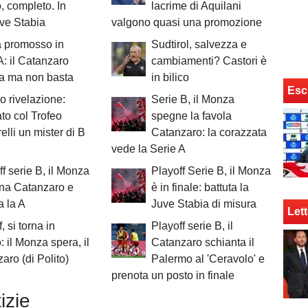
o, completo. In
lacrime di Aquilani
uve Stabia
valgono quasi una promozione
 promosso in
Sudtirol, salvezza e
A: il Catanzaro
cambiamenti? Castori è
a ma non basta
in bilico
Esc
o rivelazione:
Serie B, il Monza
to col Trofeo
spegne la favola
elli un mister di B
Catanzaro: la corazzata
vede la Serie A
ff serie B, il Monza
Playoff Serie B, il Monza
na Catanzaro e
è in finale: battuta la
a la A
Juve Stabia di misura
Lett
, si torna in
Playoff serie B, il
 il Monza spera, il
Catanzaro schianta il
aro (di Polito)
Palermo al 'Ceravolo' e
prenota un posto in finale
izie