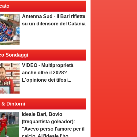
cato
Antenna Sud - Il Bari riflette
su un difensore del Catania
eo Sondaggi
VIDEO - Multiproprietà
anche oltre il 2028?
L'opinione dei tifosi...
i & Dintorni
Ideale Bari, Bovio
(trequartista goleador):
"Avevo perso l'amore per il
calcio. All'Ideale l'ho