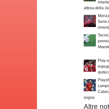
intant
attesa della J
Monza
Serie 
rimont
Tecnic
premia
Maestr
Play-o
espug
ipotec
Playoff
campo:
Catanz
sogna
Altre not