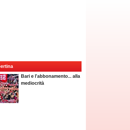
ertina
Bari e l'abbonamento... alla
mediocrità