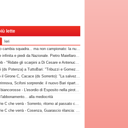
iù lette
Ieri
Brenno cambia squadra... ma non campionato: la nuova destinazione dell'ex Bari
Classe infinita e piedi da Nazionale. Pietro Maiellaro e quel gol da quaranta metri...
Dal web - "Ridate gli scarpini a Di Cesare e Antenucci! Esposito? Forte, ma valorizziamo sempre giocatori del Napoli"
Di Bari (ds Potenza) a TuttoBari: "Tribuzzi e Gomez? Li ebbi al Crotone. Alessio può fare più ruoli, Guido è una certezza"
Dentro il Girone C, Cacace (ds Sorrento): "La salvezza è il nostro scudetto, torniamo a casa dopo gennaio. Ecco la nostra forza"
Mane rinnova, Scifoni sorprende: il nuovo Bari riparte dall'energia verde
Storie biancorosse - L'esordio di Esposito nella pirotecnica vittoria contro la Spal di De Rossi e Nainggolan
 l'abbonamento... alla mediocrità
La Serie C che verrà - Sorrento, ritorno al passato con Maiuri: l'obiettivo è una salvezza senza affanni
La Serie C che verrà - Cosenza, Guarascio rilancia: Coppitelli per riportare i lupi in Serie B