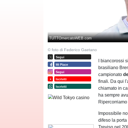
TUTTOmercatoWEB.com
© foto di Federico Gaetano
Segui
I biancorossi 
Mi Piace
brasiliano Bren
Segui
campionato
de
Iscriviti
finali. Da qui 
Iscriviti
chiamato in ca
ha sempre avu
Ripercorriamo 
Impossibile no
difeso la port
Treviso nel 2