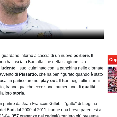
si guardano intorno a caccia di un nuovo
portiere
. Il
Cop
no ha lasciato Bari alla fine della stagione. Un
ludente
il suo, culminato con la panchina nelle giornate
l'avvento di
Pissardo
, che ha ben figurato quando è stato
usa, in particolare nei
play-out
. Il Bari negli ultimi anni
to, tranne qualche eccezione, numeri uno di
qualità
.
la loro
storia
.
n partire da Jean-Francois
Gillet
: il "gatto" di Liegi ha
a del Bari dal 2000 al 2011, tranne una breve parentesi a
003-04.
357
presenze nei cadetti(straniero più presente