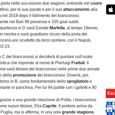
 porta nelle successive due stagioni, entrando nel
cuore
ifosi, per le sue parate e per il suo
attaccamento
alla
 nel 2018 dopo il fallimento dei biancorossi.
te nel Bari 99 presenze e 105 goal subiti.
 ripartenza in D sarà Davide
Marfella
, al tempo 19enne,
 in mostra e sarà guardiano sicuro della porta dei
ncerà uno scudetto da terzo portiere, con il Napoli,
22-23.
in C dei biancorossi si deciderà di puntare sull'usato
ristica che risponde al nome di Pierluigi
Frattali
. Il
rma sarà titolare dei biancorossi nelle prime due annate
no della
promozione
dei biancorossi. Diverrà, poi,
ritorno in B, uomo fondamentale dello
spogliatoio
e
ante in panchina. Per lui 94 partite con i galletti e 90
Esc
, grazie a una grande intuizione di Polito, i biancorossi
ome nuovo titolare, Elia
Caprile
. Il portiere arriva da
 Puglia, ma si afferma, in una sola
grande stagione
,