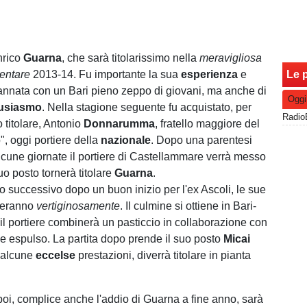
nrico
Guarna
, che sarà titolarissimo nella
meravigliosa
mentare
2013-14. Fu importante la sua
esperienza
e
Le p
l'annata con un Bari pieno zeppo di giovani, ma anche di
Oggi
usiasmo
. Nella stagione seguente fu acquistato, per
 titolare, Antonio
Donnarumma
, fratello maggiore del
", oggi portiere della
nazionale
. Dopo una parentesi
lcune giornate il portiere di Castellammare verrà messo
uo posto tornerà titolare
Guarna
.
 successivo dopo un buon inizio per l'ex Ascoli, le sue
aleranno
vertiginosamente
. Il culmine si ottiene in Bari-
il portiere combinerà un pasticcio in collaborazione con
e espulso. La partita dopo prende il suo posto
Micai
d alcune
eccelse
prestazioni, diverrà titolare in pianta
poi, complice anche l'addio di Guarna a fine anno, sarà