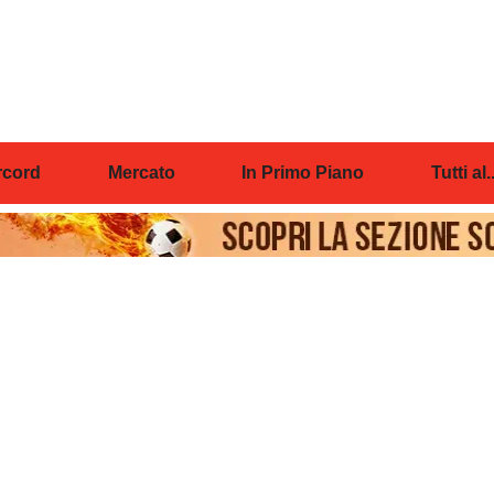
cord
Mercato
In Primo Piano
Tutti al