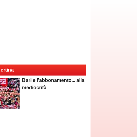
ertina
Bari e l'abbonamento... alla
mediocrità