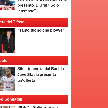
presento. D'Ursi? Solo
interesse"
era del Tifoso
"Tanto tuonò che piovve"
cato
Sibilli in uscita dal Bari: la
Juve Stabia presenta
un'offerta
eo Sondaggi
VIDEO - Multiproprietà