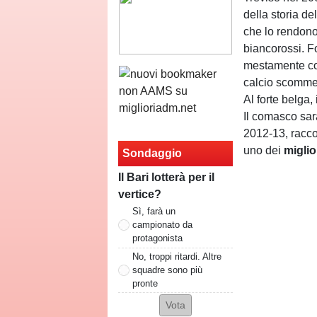
della storia de
che lo rendono 
biancorossi. F
mestamente c
calcio scommes
Al forte belga
Il comasco sar
2012-13, racco
uno dei
miglio
Sondaggio
Il Bari lotterà per il
vertice?
Sì, farà un
campionato da
protagonista
No, troppi ritardi. Altre
squadre sono più
pronte