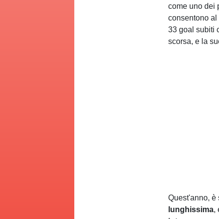
come uno dei p
consentono al Ba
33 goal subiti 
scorsa, e la s
Quest'anno, è s
lunghissima
,