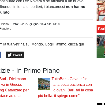
ontinuare con l'ex Novara o se affidarsi a un nuovo
tronde, in tema di portieri, i biancorossi
non hanno
gurato
.
o Piano
/ Data:
Gio 27 giugno 2024 alle 13:00
Ruggiero
Bar
 la tua vetrina sul Mondo. Cogli l'attimo, clicca qui
Tweet
tizie - In Primo Piano
Bari - Dickmann
TuttoBari - Cavalli: “In
: va in Grecia.
Italia poca pazienza con
ng Catanzaro per
i giovani. Bari, fai la cosa
 piace ad una
più bella: ti spiego come”