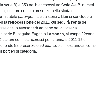
lla serie B) e
353
nei biancorossi tra Serie A e B, numeri
il giocatore con più presenze nella storia dei
ormidabile
pararigori
, la sua storia a Bari si concluderà
on la
retrocessione
del 2011, cui seguirà
l'onta
del
se che lo allontanerà da parte della tifoseria.
, in serie B, seguirà Eugenio
Lamanna,
al tempo 22enne.
à titolare con i biancorossi per le annate 2011-12 e
gliendo 82 presenze e 90 goal subiti, mostrandosi come
ri
portieri di categoria.