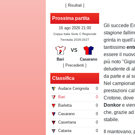
[
Risultati
]
Prossima partita
Gli succede E
16 ago 2026 21:00
stagione falli
Coppa Italia Serie C Regionale
grinta in quel
Trenitalia 2026-2027
tantissimo
ent
VS
essere il nuovo
Bari
Casarano
più noto "Gigio
[ Precedenti ]
deludente di a
da parte e al s
Classifica
Nel campionato
Audace Cerignola
0
prestazioni c
Bari
0
Crotone, dove 
Donkor
e vien
Barletta
0
che, grazie a
Casarano
0
stabile.
Casertana
0
Catania
0
Il mantovano, 