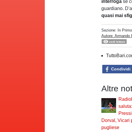
interroga
se c
guardiano. D'al
quasi mai sfi
Sezione:
In Prim
Autore: Armando 
vedi letture
TuttoBari.com
Condividi
Altre no
Radio
saluta
Pressi
Dorval, Vicari
pugliese