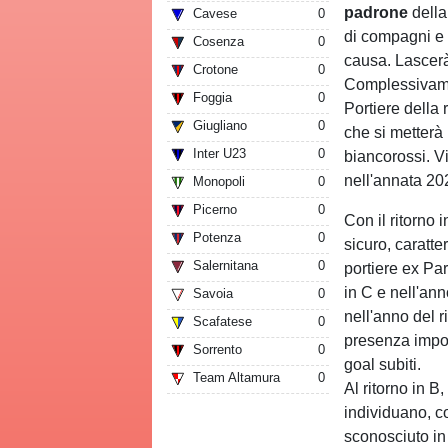
padrone
della
Cavese
0
di compagni e t
Cosenza
0
causa. Lascerà
Crotone
0
Complessivamen
Foggia
0
Portiere della
Giugliano
0
che si metterà
Inter U23
0
biancorossi. Vi
nell'annata 20
Monopoli
0
Picerno
0
Con il ritorno 
Potenza
0
sicuro, caratte
Salernitana
0
portiere ex Pa
in C e nell'an
Savoia
0
nell'anno del 
Scafatese
0
presenza import
Sorrento
0
goal subiti.
Team Altamura
0
Al ritorno in B
individuano, c
sconosciuto in