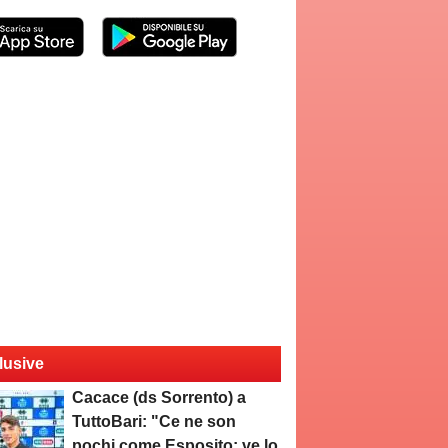
lusive
Cacace (ds Sorrento) a
TuttoBari: "Ce ne son
pochi come Esposito: ve lo