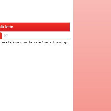
iù lette
Ieri
RadioBari - Dickmann saluta: va in Grecia. Pressing Catanzaro per Dorval, Vicari piace ad una pugliese