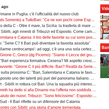
5 ago
Vid
rimane in Puglia: c'è l'ufficialità del nuovo club
ento) a TuttoBari: "Ce ne son pochi come Esposito: ve lo presento. D'Ursi? Solo interesse"
della C - Oltre il mare, la Sicilia: la trasferta di mare e di vento
billi, agli innesti di Tribuzzi ed Esposito. Come cambia l’attacco
na e Catania: il trio delle favorite su cui sono poste le aspettative e gli obiettivi promozione
: "Serie C? Il Bari può diventare la favorita assoluta"
Bar
larme centrocampo': ad oggi, c'è una una sola certezza (e mezza) nel reparto
C, Greco (dg Picerno): "Siamo il Lecce del gruppo, tra giovani e sostenibilità. Che impresa l'anno scorso!"
Bari esperienza formativa. Cesena? Mi aspetto crescita"
vverte: "Girone C il più difficile. Bari? Realtà da Serie A"
a prossima C: "Bari, Salernitana e Catania le favorite. Subito dopo altre due"
to uno dei talenti più puri del panorama italiano. Sibilli, Marino è furioso
 Sibilli in rottura col Bari. Una la squadra più interessata a ingaggiarlo
ha detto sì alla Dinamo ma l'offerta non soddisfa il Bari. Della Morte, niente conferme
uto dei nuovi. Tribuzzi: "Sono felicissimo". Esposito: "Ci vediamo al San Nicola"
ud - Il Bari riflette su un difensore del Catania
contro con Sibilli: una storia d’amore tormentata