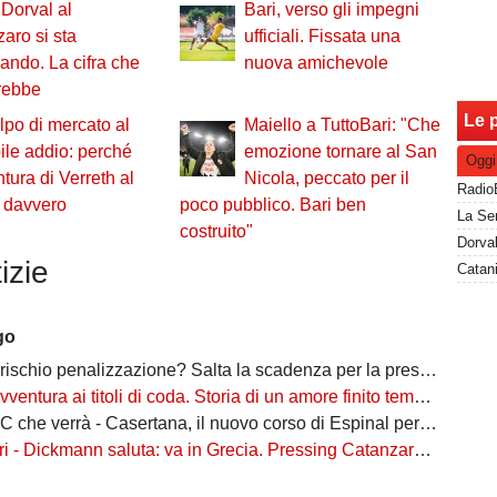
Dorval al
Bari, verso gli impegni
aro si sta
ufficiali. Fissata una
ando. La cifra che
nuova amichevole
erebbe
Le p
lpo di mercato al
Maiello a TuttoBari: "Che
ile addio: perché
emozione tornare al San
Oggi
ntura di Verreth al
Nicola, peccato per il
i davvero
poco pubblico. Bari ben
costruito"
izie
go
io penalizzazione? Salta la scadenza per la presentazione di fideiussione aggiuntiva
ventura ai titoli di coda. Storia di un amore finito tempo fa
 verrà - Casertana, il nuovo corso di Espinal per un'altra stagione da protagonista
ckmann saluta: va in Grecia. Pressing Catanzaro per Dorval, Vicari piace ad una pugliese