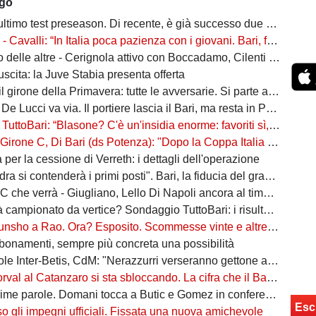
ago
ltimo test preseason. Di recente, è già successo due volte
alli: “In Italia poca pazienza con i giovani. Bari, fai la cosa più bella: ti spiego come”
ltre - Cerignola attivo con Boccadamo, Cilenti e Padula. Casertana su Antonio Ferrara. Della Morte piace al Foggia
n uscita: la Juve Stabia presenta offerta
l girone della Primavera: tutte le avversarie. Si parte a settembre
 De Lucci va via. Il portiere lascia il Bari, ma resta in Puglia
uttoBari: “Blasone? C'è un'insidia enorme: favoriti sì, ma non basta”
 Di Bari (ds Potenza): "Dopo la Coppa Italia vinta, vogliamo infastidire ancora. Vi nomino qualche nostro giovane"
ta per la cessione di Verreth: i dettagli dell'operazione
a si contenderà i primi posti". Bari, la fiducia del grande ex
à - Giugliano, Lello Di Napoli ancora al timone: il re delle salvezze vuole evitare un'altra stagione da brividi
campionato da vertice? Sondaggio TuttoBari: i risultati provvisori
o a Rao. Ora? Esposito. Scommesse vinte e altre perse sull'asse Napoli-Bari
bonamenti, sempre più concreta una possibilità
ter-Betis, CdM: "Nerazzurri verseranno gettone al Bari. E verrà girato al Comune"
l al Catanzaro si sta sbloccando. La cifra che il Bari incasserebbe
ime parole. Domani tocca a Butic e Gomez in conferenza
Esc
so gli impegni ufficiali. Fissata una nuova amichevole