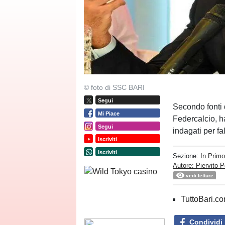
© foto di SSC BARI
Segui
Secondo fonti 
Mi Piace
Federcalcio, ha
Segui
indagati per f
Iscriviti
Iscriviti
Sezione:
In Prim
Autore: Piervito P
vedi letture
TuttoBari.com
Condividi