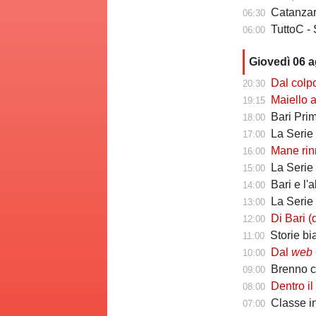
Catanzaro
06:30
TuttoC - 
06:00
Giovedì 06 
Dal colpo di me
20:30
Maiello a Tutto
19:15
Bari Primav
18:00
La Serie C che
17:00
Mane rinno
16:00
La Serie C ch
15:00
Bari e l'
14:00
La Serie C che 
13:00
Di Bari (ds Poten
12:00
Storie biancoros
11:00
Dal
web
-
10:00
Brenno camb
09:00
Dentro il Girone C
08:00
Classe infin
07:00