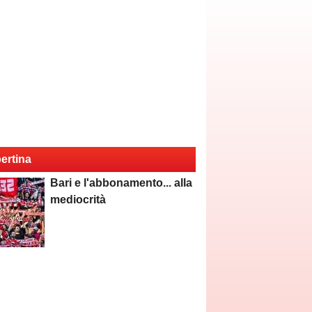
ertina
Bari e l'abbonamento... alla
mediocrità