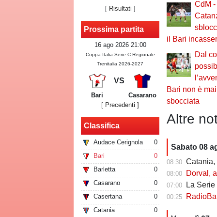
CdM - 
[
Risultati
]
Catanz
sblocc
Prossima partita
il Bari incass
16 ago 2026 21:00
Dal co
Coppa Italia Serie C Regionale
Trenitalia 2026-2027
possib
l’avve
VS
Bari non è ma
Bari
Casarano
sbocciata
[ Precedenti ]
Altre not
Classifica
Audace Cerignola
0
Sabato 08 a
Bari
0
Catania, risch
08:30
Barletta
0
Dorval, av
08:00
Casarano
0
La Serie C che
07:00
RadioBari - Di
Casertana
0
00:25
Catania
0