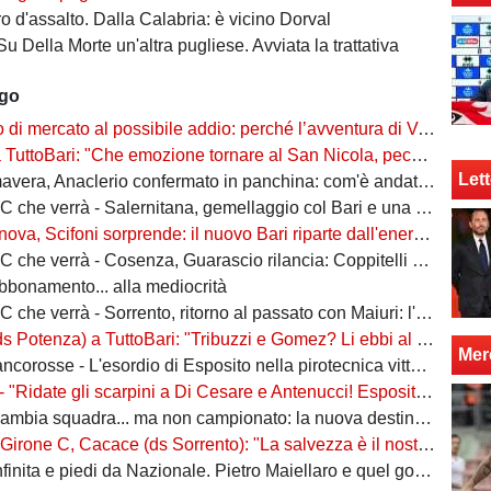
 d'assalto. Dalla Calabria: è vicino Dorval
Su Della Morte un'altra pugliese. Avviata la trattativa
ago
rcato al possibile addio: perché l’avventura di Verreth al Bari non è mai davvero sbocciata
Bari: "Che emozione tornare al San Nicola, peccato per il poco pubblico. Bari ben costruito"
Lett
era, Anaclerio confermato in panchina: com'è andata la scorsa stagione?
 verrà - Salernitana, gemellaggio col Bari e una sola missione: tornare subito in Serie B
va, Scifoni sorprende: il nuovo Bari riparte dall'energia verde
e verrà - Cosenza, Guarascio rilancia: Coppitelli per riportare i lupi in Serie B
abbonamento... alla mediocrità
verrà - Sorrento, ritorno al passato con Maiuri: l'obiettivo è una salvezza senza affanni
za) a TuttoBari: "Tribuzzi e Gomez? Li ebbi al Crotone. Alessio può fare più ruoli, Guido è una certezza"
Mer
se - L'esordio di Esposito nella pirotecnica vittoria contro la Spal di De Rossi e Nainggolan
 "Ridate gli scarpini a Di Cesare e Antenucci! Esposito? Forte, ma valorizziamo sempre giocatori del Napoli"
ia squadra... ma non campionato: la nuova destinazione dell'ex Bari
, Cacace (ds Sorrento): "La salvezza è il nostro scudetto, torniamo a casa dopo gennaio. Ecco la nostra forza"
ita e piedi da Nazionale. Pietro Maiellaro e quel gol da quaranta metri...