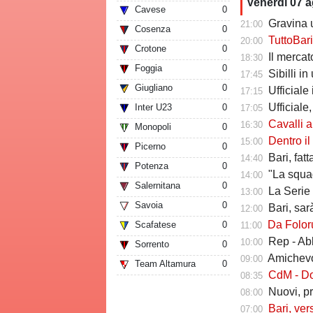
Venerdì 07 
Cavese
0
Gravina u
21:00
Cosenza
0
TuttoBari - Cav
20:00
Crotone
0
Il mercato delle a
18:30
Foggia
0
Sibilli i
17:45
Giugliano
0
Ufficiale i
17:15
Ufficiale,
Inter U23
0
17:05
Cavalli a T
16:30
Monopoli
0
Dentro il Girone C,
15:00
Picerno
0
Bari, fat
14:40
Potenza
0
"La squadr
14:00
Salernitana
0
La Serie C che verr
13:00
Savoia
0
Bari, sarà 
12:00
Da Folorunsh
Scafatese
0
11:00
Rep - Ab
10:00
Sorrento
0
Amichevole In
09:00
Team Altamura
0
CdM - Dorva
08:35
Nuovi, pr
08:00
Bari, ver
07:00