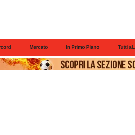
cord
Mercato
In Primo Piano
Tutti al