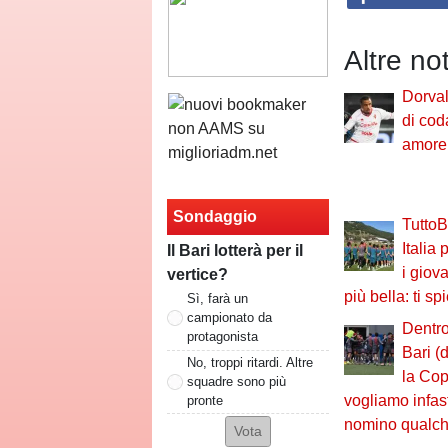
Altre no
Dorval,
di cod
amore 
Sondaggio
TuttoBa
Italia
Il Bari lotterà per il
i giova
vertice?
più bella: ti s
Sì, farà un
campionato da
Dentro
protagonista
Bari (
No, troppi ritardi. Altre
la Cop
squadre sono più
vogliamo infast
pronte
nomino qualch