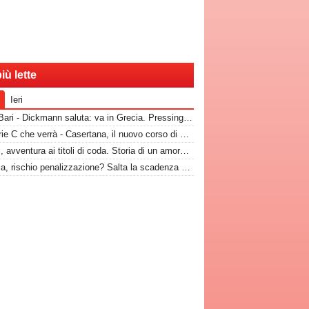
iù lette
Ieri
RadioBari - Dickmann saluta: va in Grecia. Pressing Catanzaro per Dorval, Vicari piace ad una pugliese
La Serie C che verrà - Casertana, il nuovo corso di Espinal per un'altra stagione da protagonista
Dorval, avventura ai titoli di coda. Storia di un amore finito tempo fa
Catania, rischio penalizzazione? Salta la scadenza per la presentazione di fideiussione aggiuntiva