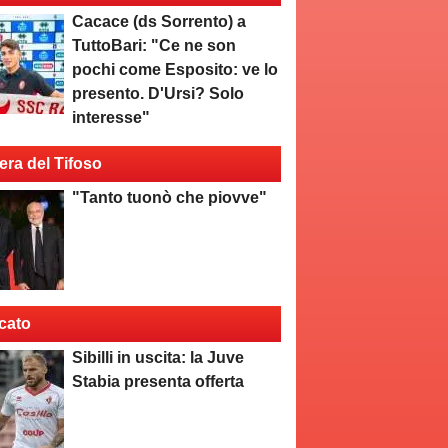
Cacace (ds Sorrento) a
TuttoBari: "Ce ne son
pochi come Esposito: ve lo
presento. D'Ursi? Solo
interesse"
era del Tifoso
"Tanto tuonò che piovve"
cato
Sibilli in uscita: la Juve
Stabia presenta offerta