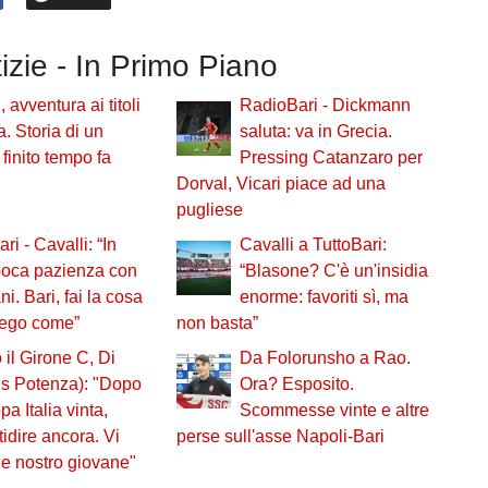
tizie - In Primo Piano
 avventura ai titoli
RadioBari - Dickmann
a. Storia di un
saluta: va in Grecia.
finito tempo fa
Pressing Catanzaro per
Dorval, Vicari piace ad una
pugliese
ri - Cavalli: “In
Cavalli a TuttoBari:
 poca pazienza con
“Blasone? C'è un'insidia
ni. Bari, fai la cosa
enorme: favoriti sì, ma
piego come”
non basta”
 il Girone C, Di
Da Folorunsho a Rao.
ds Potenza): "Dopo
Ora? Esposito.
pa Italia vinta,
Scommesse vinte e altre
idire ancora. Vi
perse sull'asse Napoli-Bari
e nostro giovane"