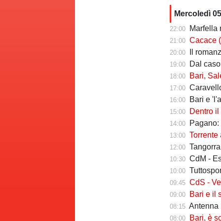
Mercoledì 0
Marfella 
22:00
Cacace (ds Sorr
21:00
Il romanzo 
20:00
Dal caso Si
19:00
Bari, Salernita
18:00
Caravello
17:00
Bari e 'l'al
16:00
Dentro il Girone 
15:00
Pagano: "
14:00
Torrente a
13:00
Tangorra sull
12:00
CdM - Esposi
10:30
Tuttosport -
10:00
CdS - Verreth 
09:45
Bari e il sal
09:00
Antenna S
08:15
Bari, è s
08:00