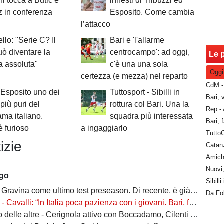
 tocca a Butic e
innesti di Tribuzzi ed
 in conferenza
Esposito. Come cambia
l’attacco
llo: "Serie C? Il
Bari e 'l'allarme
uò diventare la
centrocampo': ad oggi,
Le p
ta assoluta"
c'è una una sola
Oggi
certezza (e mezza) nel reparto
Esposito uno dei
Tuttosport - Sibilli in
 più puri del
rottura col Bari. Una la
ma italiano.
squadra più interessata
è furioso
a ingaggiarlo
izie
Catanz
ago
Gravina come ultimo test preseason. Di recente, è già successo due volte
alli: “In Italia poca pazienza con i giovani. Bari, fai la cosa più bella: ti spiego come”
ltre - Cerignola attivo con Boccadamo, Cilenti e Padula. Casertana su Antonio Ferrara. Della Morte piace al Foggia