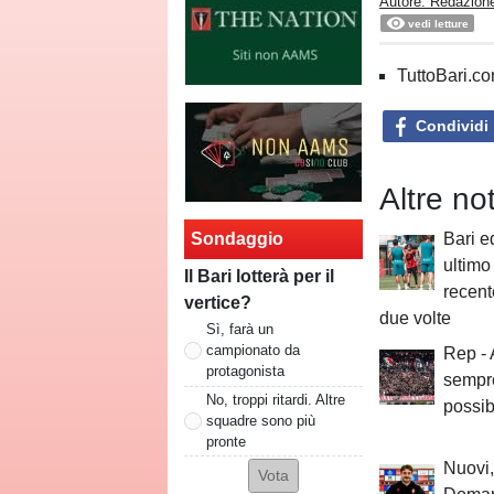
Autore: Redazione
vedi letture
TuttoBari.com
Condividi
Altre no
Sondaggio
Bari e
ultimo
Il Bari lotterà per il
recent
vertice?
due volte
Sì, farà un
campionato da
Rep -
protagonista
sempre
No, troppi ritardi. Altre
possibi
squadre sono più
pronte
Nuovi,