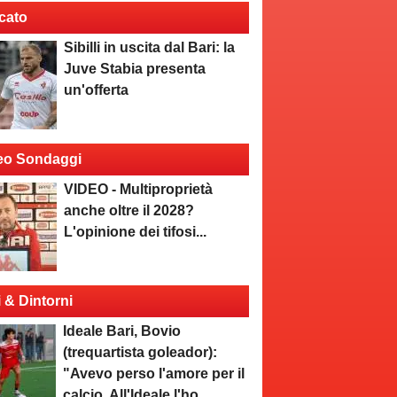
cato
Sibilli in uscita dal Bari: la
Juve Stabia presenta
un'offerta
eo Sondaggi
VIDEO - Multiproprietà
anche oltre il 2028?
L'opinione dei tifosi...
i & Dintorni
Ideale Bari, Bovio
(trequartista goleador):
"Avevo perso l'amore per il
calcio. All'Ideale l'ho