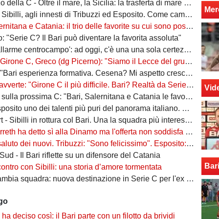
della C - Oltre il mare, la Sicilia: la trasferta di mare e di vento
Mer
billi, agli innesti di Tribuzzi ed Esposito. Come cambia l’attacco
na e Catania: il trio delle favorite su cui sono poste le aspettative e gli obiettivi promozione
: "Serie C? Il Bari può diventare la favorita assoluta"
larme centrocampo': ad oggi, c'è una una sola certezza (e mezza) nel reparto
C, Greco (dg Picerno): "Siamo il Lecce del gruppo, tra giovani e sostenibilità. Che impresa l'anno scorso!"
Bari esperienza formativa. Cesena? Mi aspetto crescita"
vverte: "Girone C il più difficile. Bari? Realtà da Serie A"
Vid
a prossima C: "Bari, Salernitana e Catania le favorite. Subito dopo altre due"
to uno dei talenti più puri del panorama italiano. Sibilli, Marino è furioso
 Sibilli in rottura col Bari. Una la squadra più interessata a ingaggiarlo
ha detto sì alla Dinamo ma l'offerta non soddisfa il Bari. Della Morte, niente conferme
uto dei nuovi. Tribuzzi: "Sono felicissimo". Esposito: "Ci vediamo al San Nicola"
ud - Il Bari riflette su un difensore del Catania
Bar
contro con Sibilli: una storia d’amore tormentata
bia squadra: nuova destinazione in Serie C per l'ex Bari
ago
o ha deciso così: il Bari parte con un filotto da brividi