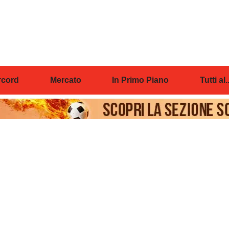
cord
Mercato
In Primo Piano
Tutti al