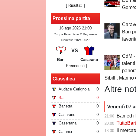
Domani
[
Risultati
]
Gomez
Prossima partita
Carave
16 ago 2026 21:00
Bari p
Coppa Italia Serie C Regionale
favori
Trenitalia 2026-2027
VS
CdM - 
Bari
Casarano
talenti
[ Precedenti ]
panora
Sibilli, Marino 
Classifica
Altre not
Audace Cerignola
0
Bari
0
Barletta
0
Venerdì 07 
Casarano
0
Bari ed il 
21:00
TuttoBari - Cav
Casertana
0
20:00
Il mercato delle a
18:30
Catania
0