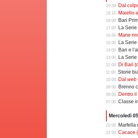
Dal colpo di me
20:30
Maiello a Tutto
19:15
Bari Primav
18:00
La Serie C che 
17:00
Mane rinno
16:00
La Serie C ch
15:00
Bari e l'
14:00
La Serie C che 
13:00
Di Bari (ds Poten
12:00
Storie biancoros
11:00
Dal
web
-
10:00
Brenno camb
09:00
Dentro il Girone C
08:00
Classe infin
07:00
Mercoledì 0
Marfella 
22:00
Cacace (ds Sorr
21:00