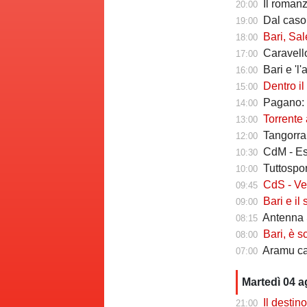
Il romanzo 
20:00
Dal caso Si
19:00
Bari, Salernita
18:00
Caravello
17:00
Bari e 'l'al
16:00
Dentro il Girone 
15:00
Pagano: "
14:00
Torrente a
13:00
Tangorra sull
12:00
CdM - Esposi
10:30
Tuttosport -
10:00
CdS - Verreth 
09:45
Bari e il sal
09:00
Antenna S
08:15
Bari, è s
08:00
Aramu cam
07:00
Martedì 04 
Il destin
21:00