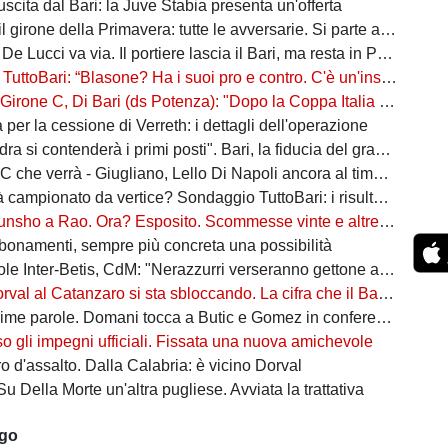
n uscita dal Bari: la Juve Stabia presenta un'offerta
l girone della Primavera: tutte le avversarie. Si parte a settembre
 De Lucci va via. Il portiere lascia il Bari, ma resta in Puglia
oBari: “Blasone? Ha i suoi pro e contro. C'è un'insidia enorme: favoriti sì, ma non basta”
 Di Bari (ds Potenza): "Dopo la Coppa Italia vinta, vogliamo infastidire ancora. Vi nomino qualche nostro giovane"
ta per la cessione di Verreth: i dettagli dell'operazione
a si contenderà i primi posti". Bari, la fiducia del grande ex
à - Giugliano, Lello Di Napoli ancora al timone: il re delle salvezze vuole evitare un'altra stagione da brividi
campionato da vertice? Sondaggio TuttoBari: i risultati provvisori
o a Rao. Ora? Esposito. Scommesse vinte e altre perse sull'asse Napoli-Bari
bonamenti, sempre più concreta una possibilità
ter-Betis, CdM: "Nerazzurri verseranno gettone al Bari. E verrà girato al Comune"
l al Catanzaro si sta sbloccando. La cifra che il Bari incasserebbe
ime parole. Domani tocca a Butic e Gomez in conferenza
so gli impegni ufficiali. Fissata una nuova amichevole
 d'assalto. Dalla Calabria: è vicino Dorval
Su Della Morte un'altra pugliese. Avviata la trattativa
ago