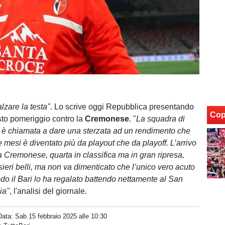
alzare la testa"
. Lo scrive oggi Repubblica presentando
Cop
esto pomeriggio contro la
Cremonese
. "
La squadra di
è chiamata a dare una sterzata ad un rendimento che
e mesi è diventato più da playout che da playoff. L’arrivo
a Cremonese, quarta in classifica ma in gran ripresa,
ieri belli, ma non va dimenticato che l’unico vero acuto
odo il Bari lo ha regalato battendo nettamente al San
ia"
, l'analisi del giornale.
Data:
Sab 15 febbraio 2025 alle 10:30