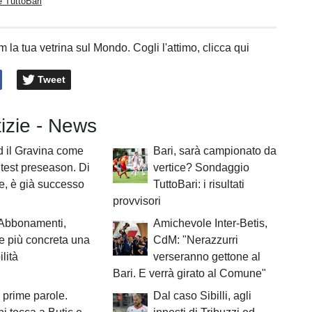
 TuttoBari
 la tua vetrina sul Mondo. Cogli l'attimo, clicca qui
Tweet
tizie - News
d il Gravina come
Bari, sarà campionato da
 test preseason. Di
vertice? Sondaggio
e, è già successo
TuttoBari: i risultati
provvisori
 Abbonamenti,
Amichevole Inter-Betis,
 più concreta una
CdM: "Nerazzurri
lità
verseranno gettone al
Bari. E verrà girato al Comune"
 prime parole.
Dal caso Sibilli, agli