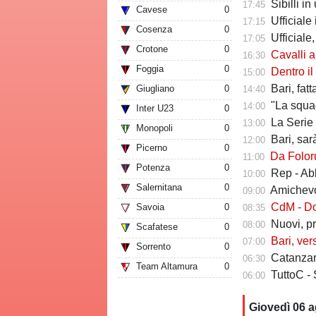
Sibilli i
17:45
Cavese
0
Ufficiale i
17:15
Cosenza
0
Ufficiale,
17:05
Crotone
0
Cavalli a Tutt
16:30
Foggia
0
Dentro il Girone C,
15:00
Bari, fat
Giugliano
0
14:40
"La squadr
14:00
Inter U23
0
La Serie C che verr
13:00
Monopoli
0
Bari, sarà 
12:00
Picerno
0
Da Folorunsh
11:00
Potenza
0
Rep - Ab
10:00
Salernitana
0
Amichevole In
09:00
CdM - Dorva
Savoia
0
08:35
Nuovi, pr
08:00
Scafatese
0
Bari, ver
07:00
Sorrento
0
Catanzaro
06:30
Team Altamura
0
TuttoC - 
06:00
Giovedì 06 