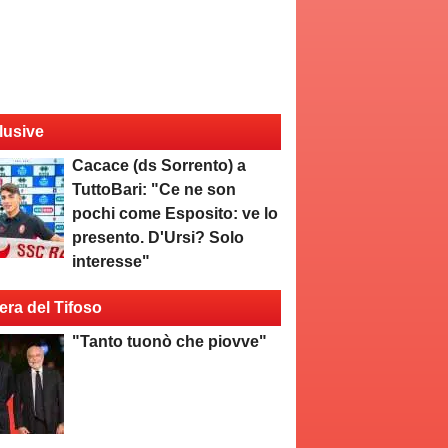
lusive
Cacace (ds Sorrento) a
TuttoBari: "Ce ne son
pochi come Esposito: ve lo
presento. D'Ursi? Solo
interesse"
era del Tifoso
"Tanto tuonò che piovve"