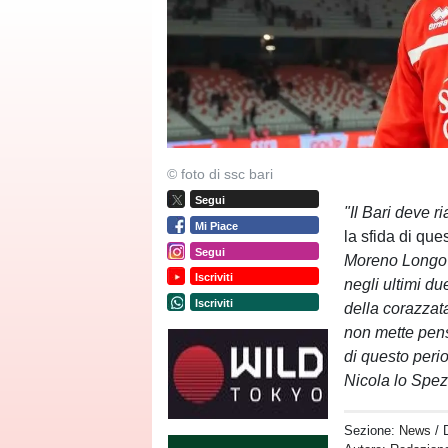
© foto di ssc bari
Segui
"Il Bari deve ri
Mi Piace
la sfida di qu
Segui
Moreno Longo 
Iscriviti
negli ultimi du
Iscriviti
della corazzat
non mette pens
di questo peri
Nicola lo Spez
Sezione:
News
/ 