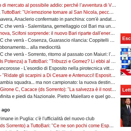
rcato al possibile addio: perché l’avventura di Verreth al Bari non è mai davvero sbocciata
Bari: "Un'emozione tornare al San Nicola, peccato per il poco pubblico. Bari? Ben costruito"
era, Anaclerio confermato in panchina: com'è andata la scorsa stagione?
verrà - Salernitana, gemellaggio col Bari ma una sola missione: tornare subito in Serie B
va, Scifoni sorprende: il nuovo Bari riparte dall'energia verde
Esc
e verrà - Cosenza, Guarascio rilancia: Coppitelli per riportare i lupi in Serie B
abbonamento... alla mediocrità
verrà - Sorrento, ritorno al passato con Maiuri: l'obiettivo è una salvezza senza affanni
za) a TuttoBari: "Tribuzzi e Gomez? Li ebbi al Crotone. Alessio può fare più ruoli, Guido è una certezza"
se - L'esordio di Esposito nella pirotecnica vittoria contro la Spal di De Rossi e Nainggolan
 "Ridate gli scarpini a Di Cesare e Antenucci! Esposito? Forte, ma valorizziamo sempre giocatori del Napoli"
ia squadra... ma non campionato: la nuova destinazione dell'ex Bari
, Cacace (ds Sorrento): "La salvezza è il nostro scudetto, torniamo a casa dopo gennaio. Ecco la nostra forza"
Lett
ita e piedi da Nazionale. Pietro Maiellaro e quel gol da quaranta metri...
5 ago
rimane in Puglia: c'è l'ufficialità del nuovo club
ento) a TuttoBari: "Ce ne son pochi come Esposito: ve lo presento. D'Ursi? Solo interesse"