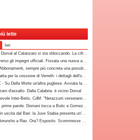
iù lette
Ieri
CdM - Dorval al Catanzaro si sta sbloccando. La cifra che il Bari incasserebbe
Bari, verso gli impegni ufficiali. Fissata una nuova amichevole
Rep - Abbonamenti, sempre più concreta una possibilità
Bari, fatta per la cessione di Verreth: i dettagli dell'operazione
TuttoC - Su Della Morte un'altra pugliese. Avviata la trattativa
aro d'assalto. Dalla Calabria: è vicino Dorval
Amichevole Inter-Betis, CdM: "Nerazzurri verseranno gettone al Bari. E verrà girato al Comune"
Nuovi, prime parole. Domani tocca a Butic e Gomez in conferenza
Sibilli in uscita dal Bari: la Juve Stabia presenta un'offerta
Da Folorunsho a Rao. Ora? Esposito. Scommesse vinte e altre perse sull'asse Napoli-Bari