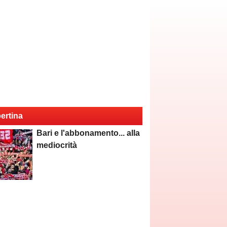
ertina
Bari e l'abbonamento... alla
mediocrità