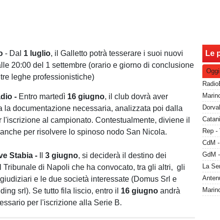
o
- Dal
1
luglio
, il Galletto potrà tesserare i suoi nuovi
Le p
alle 20:00 del 1 settembre (orario e giorno di conclusione
Oggi
tre leghe professionistiche)
dio -
Entro martedì
16
giugno
, il club dovrà aver
ta la documentazione necessaria, analizzata poi dalla
 l'iscrizione al campionato. Contestualmente, diviene il
Rep - 
 anche per risolvere lo spinoso nodo San Nicola.
ve Stabia -
Il
3
giugno
, si deciderà il destino dei
 Tribunale di Napoli che ha convocato, tra gli altri, gli
giudiziari e le due società interessate (Domus Srl e
ng srl). Se tutto fila liscio, entro il
16
giugno
andrà
essario per l'iscrizione alla Serie B.