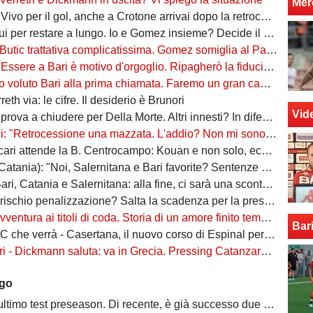
Mer
er il gol, anche a Crotone arrivai dopo la retrocessione. Tribuzzi? Felice di rivederlo"
r restare a lungo. Io e Gomez insieme? Decide il mister. Il soprannome 're'? Vi spiego"
Butic trattativa complicatissima. Gomez somiglia al Papu"
re a Bari è motivo d'orgoglio. Ripagherò la fiducia che mi è stata data"
oluto Bari alla prima chiamata. Faremo un gran campionato, daremo tutto"
eth via: le cifre. Il desiderio è Brunori
Vid
va a chiudere per Della Morte. Altri innesti? In difesa e a centrocampo
ocessione una mazzata. L'addio? Non mi sono sentito voluto. Io, Di Cesare e Bianco, la nuova idea"
attende la B. Centrocampo: Kouan e non solo, ecco i monitorati. Della Morte...
atania): "Noi, Salernitana e Bari favorite? Sentenze di agosto"
ri, Catania e Salernitana: alla fine, ci sarà una scontenta"
io penalizzazione? Salta la scadenza per la presentazione di fideiussione aggiuntiva
ventura ai titoli di coda. Storia di un amore finito tempo fa
Bar
 verrà - Casertana, il nuovo corso di Espinal per un'altra stagione da protagonista
ckmann saluta: va in Grecia. Pressing Catanzaro per Dorval, Vicari piace ad una pugliese
ago
ltimo test preseason. Di recente, è già successo due volte