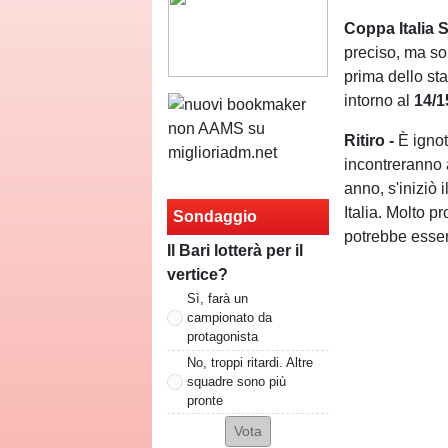
Coppa
Italia
S
preciso, ma so
prima dello sta
intorno al
14/
Ritiro -
È ignot
incontreranno a
anno, s'iniziò i
Italia. Molto 
Sondaggio
potrebbe esser
Il Bari lotterà per il
vertice?
Sì, farà un
campionato da
protagonista
No, troppi ritardi. Altre
squadre sono più
pronte