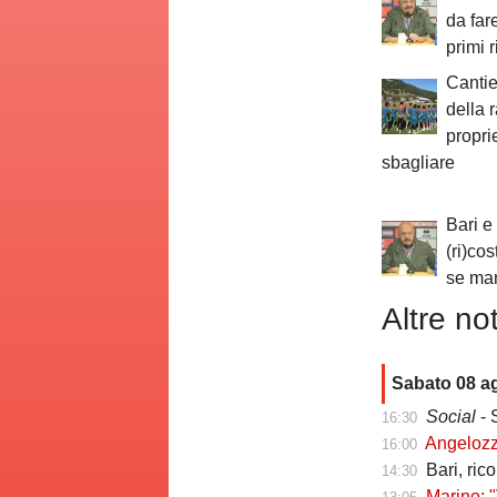
da far
primi r
Cantie
della 
propri
sbagliare
Bari e 
(ri)co
se ma
Altre not
Sabato 08 a
Social
- 
16:30
Angelozzi a Tut
16:00
Bari, ric
14:30
Marino: "