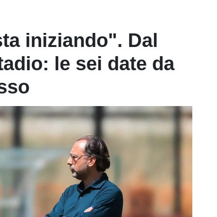
sta iniziando". Dal
tadio: le sei date da
osso