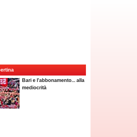
ertina
Bari e l'abbonamento... alla
mediocrità