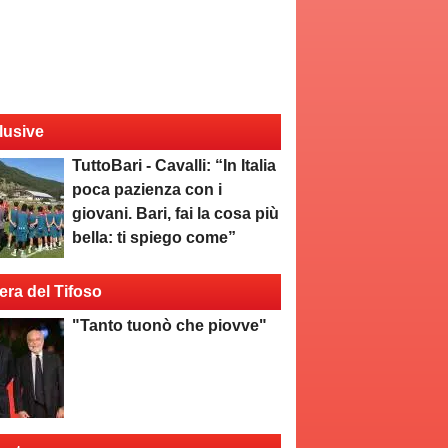
lusive
TuttoBari - Cavalli: “In Italia
poca pazienza con i
giovani. Bari, fai la cosa più
bella: ti spiego come”
era del Tifoso
"Tanto tuonò che piovve"