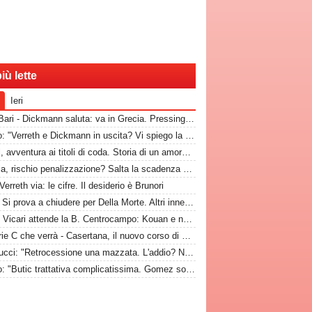
iù lette
Ieri
RadioBari - Dickmann saluta: va in Grecia. Pressing Catanzaro per Dorval, Vicari piace ad una pugliese
Marino: "Verreth e Dickmann in uscita? Vi spiego la situazione"
Dorval, avventura ai titoli di coda. Storia di un amore finito tempo fa
Catania, rischio penalizzazione? Salta la scadenza per la presentazione di fideiussione aggiuntiva
Verreth via: le cifre. Il desiderio è Brunori
CdM - Si prova a chiudere per Della Morte. Altri innesti? In difesa e a centrocampo
GdM - Vicari attende la B. Centrocampo: Kouan e non solo, ecco i monitorati. Della Morte...
La Serie C che verrà - Casertana, il nuovo corso di Espinal per un'altra stagione da protagonista
Antenucci: "Retrocessione una mazzata. L'addio? Non mi sono sentito voluto. Io, Di Cesare e Bianco, la nuova idea"
Marino: "Butic trattativa complicatissima. Gomez somiglia al Papu"