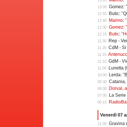
13:05
Gomez: "Vivo p
13:00
Butic: "Qui pe
12:55
Marino: "
12:40
Gomez: "Esse
12:30
Butic: "Ho v
12:15
Rep - Verr
11:30
CdM - Si pro
11:20
Antenucci: "Retr
11:15
GdM - Vicari 
11:10
Lunetta (C
11:00
Lerda: "Ba
10:00
Catania, risch
08:30
Dorval, av
08:00
La Serie C che
07:00
RadioBari - Di
00:15
Venerdì 07 
Gravina u
21:00