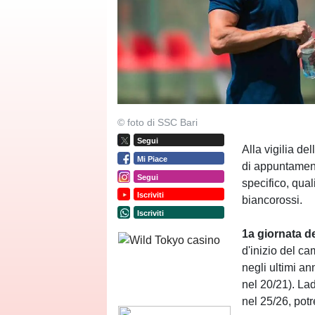
© foto di SSC Bari
Segui
Alla vigilia del
Mi Piace
di appuntament
Segui
specifico, qual
Iscriviti
biancorossi.
Iscriviti
1a
giornata
d
d'inizio del c
negli ultimi ann
nel 20/21). Lad
nel 25/26, potr