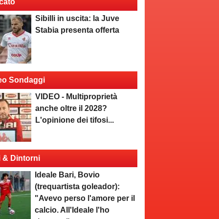
cato
Sibilli in uscita: la Juve
Stabia presenta offerta
eo Sondaggi
VIDEO - Multiproprietà
anche oltre il 2028?
L'opinione dei tifosi...
i & Dintorni
Ideale Bari, Bovio
(trequartista goleador):
"Avevo perso l'amore per il
calcio. All'Ideale l'ho