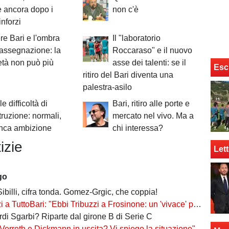
e ancora dopo i
non c'è
inforzi
re Bari e l'ombra
Il "laboratorio
rassegnazione: la
Roccaraso" e il nuovo
età non può più
asse dei talenti: se il
Esc
ritiro del Bari diventa una
palestra-asilo
le difficoltà di
Bari, ritiro alle porte e
struzione: normali,
mercato nel vivo. Ma a
nca ambizione
chi interessa?
izie
Lett
go
Sibilli, cifra tonda. Gomez-Grgic, che coppia!
toBari: "Ebbi Tribuzzi a Frosinone: un 'vivace' professionista, in C è un nome importante"
ordi Sgarbi? Riparte dal girone B di Serie C
Verreth e Dickmann in uscita? Vi spiego la situazione"