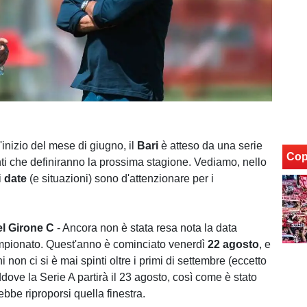
l'inizio del mese di giugno, il
Bari
è atteso da una serie
Cop
i che definiranno la prossima stagione. Vediamo, nello
i
date
(e situazioni) sono d'attenzionare per i
el
Girone
C
- Ancora non è stata resa nota la data
ampionato. Quest'anno è cominciato venerdì
22
agosto
, e
i non ci si è mai spinti oltre i primi di settembre (eccetto
dove la Serie A partirà il 23 agosto, così come è stato
ebbe riproporsi quella finestra.