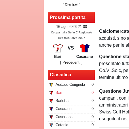
[
Risultati
]
Prossima partita
16 ago 2026 21:00
Calciomercat
Coppa Italia Serie C Regionale
acquisti, sino 
Trenitalia 2026-2027
anche per le al
VS
Questione sta
Bari
Casarano
[ Precedenti ]
presentato tut
Co.Vi.So.c, per
Classifica
termine ultimo
Audace Cerignola
0
Questione Ju
Bari
0
campani, con il
Barletta
0
amministratori 
Casarano
0
Swiss Gulf Holdi
Casertana
0
eseguito il nec
Catania
0