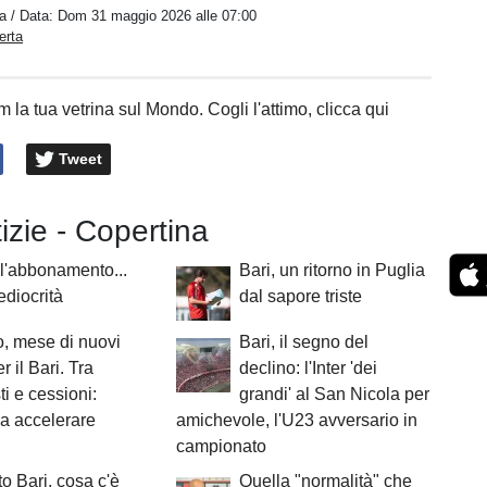
a
/ Data:
Dom 31 maggio 2026 alle 07:00
erta
 la tua vetrina sul Mondo. Cogli l'attimo, clicca qui
Tweet
tizie - Copertina
 l'abbonamento...
Bari, un ritorno in Puglia
ediocrità
dal sapore triste
, mese di nuovi
Bari, il segno del
er il Bari. Tra
declino: l'Inter 'dei
ti e cessioni:
grandi' al San Nicola per
a accelerare
amichevole, l'U23 avversario in
campionato
o Bari, cosa c'è
Quella "normalità" che