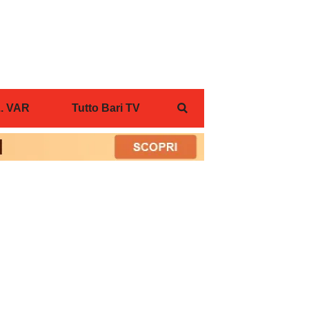
... VAR
Tutto Bari TV