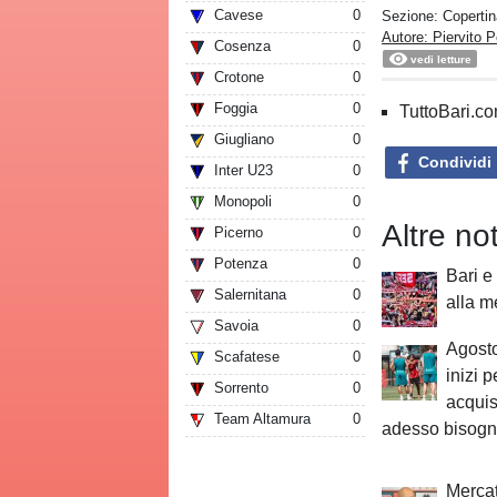
Cavese
0
Sezione:
Copertin
Autore: Piervito P
Cosenza
0
vedi letture
Crotone
0
Foggia
0
TuttoBari.com
Giugliano
0
Condividi
Inter U23
0
Monopoli
0
Altre no
Picerno
0
Potenza
0
Bari e
Salernitana
0
alla m
Savoia
0
Agosto
Scafatese
0
inizi p
Sorrento
0
acquis
Team Altamura
0
adesso bisogn
Mercat