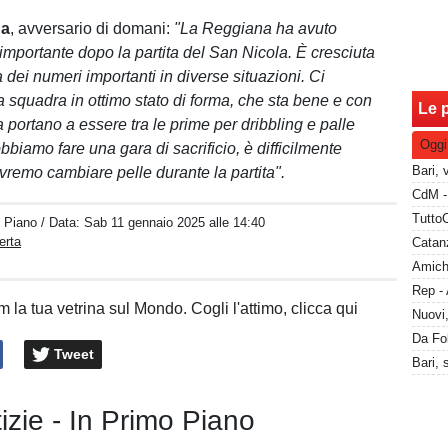
na
, avversario di domani:
"La Reggiana ha avuto
importante dopo la partita del San Nicola. È cresciuta
 dei numeri importanti in diverse situazioni. Ci
 squadra in ottimo stato di forma, che sta bene e con
Le p
a portano a essere tra le prime per dribbling e palle
Oggi
biamo fare una gara di sacrificio, è difficilmente
ovremo cambiare pelle durante la partita".
o Piano
/ Data:
Sab 11 gennaio 2025 alle 14:40
erta
Catanz
 la tua vetrina sul Mondo. Cogli l'attimo, clicca qui
Tweet
tizie - In Primo Piano