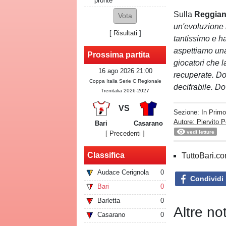
pronte
Sulla
Reggia
un'evoluzione 
[
Risultati
]
tantissimo e ha
aspettiamo una
Prossima partita
giocatori che l
16 ago 2026 21:00
recuperate. Dob
Coppa Italia Serie C Regionale
decifrabile. D
Trenitalia 2026-2027
VS
Sezione:
In Prim
Autore: Piervito P
Bari
Casarano
vedi letture
[ Precedenti ]
Classifica
TuttoBari.com
Audace Cerignola
0
Condividi
Bari
0
Barletta
0
Altre no
Casarano
0