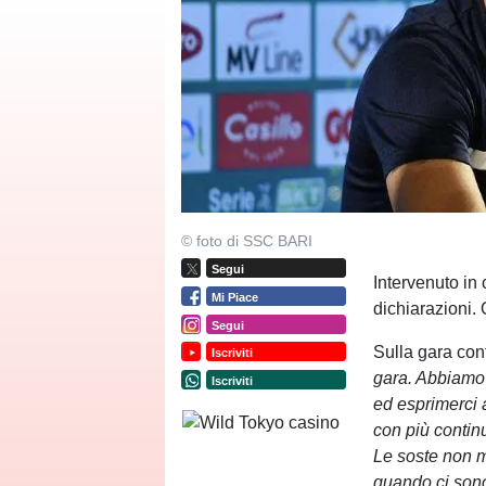
© foto di SSC BARI
Segui
Intervenuto in
Mi Piace
dichiarazioni.
Segui
Sulla gara con
Iscriviti
gara. Abbiamo 
Iscriviti
ed esprimerci 
con più continu
Le soste non m
quando ci sono