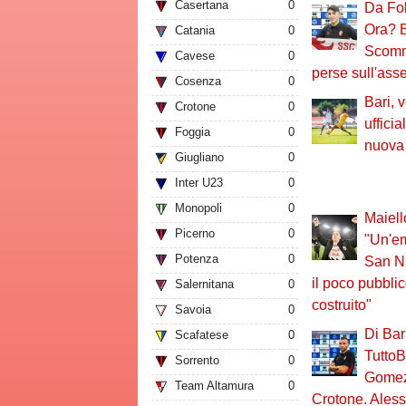
Casertana
0
Da Fo
Ora? E
Catania
0
Scomme
Cavese
0
perse sull'ass
Cosenza
0
Bari, 
Crotone
0
ufficia
Foggia
0
nuova
Giugliano
0
Inter U23
0
Monopoli
0
Maiell
Picerno
0
"Un'em
Potenza
0
San Ni
il poco pubbli
Salernitana
0
costruito"
Savoia
0
Di Bar
Scafatese
0
TuttoB
Sorrento
0
Gomez?
Team Altamura
0
Crotone. Aless