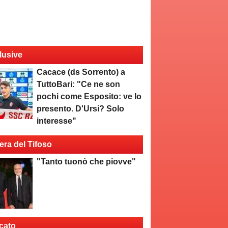
lusive
Cacace (ds Sorrento) a
TuttoBari: "Ce ne son
pochi come Esposito: ve lo
presento. D'Ursi? Solo
interesse"
era del Tifoso
"Tanto tuonò che piovve"
cato