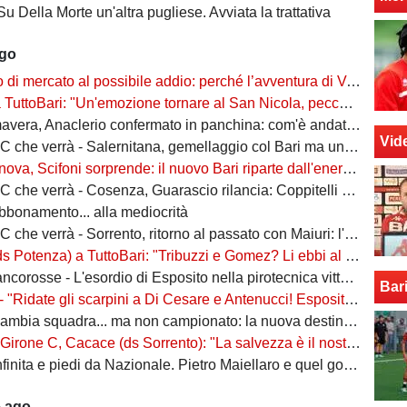
Su Della Morte un'altra pugliese. Avviata la trattativa
ago
rcato al possibile addio: perché l’avventura di Verreth al Bari non è mai davvero sbocciata
Bari: "Un'emozione tornare al San Nicola, peccato per il poco pubblico. Bari? Ben costruito"
era, Anaclerio confermato in panchina: com'è andata la scorsa stagione?
Vid
verrà - Salernitana, gemellaggio col Bari ma una sola missione: tornare subito in Serie B
va, Scifoni sorprende: il nuovo Bari riparte dall'energia verde
e verrà - Cosenza, Guarascio rilancia: Coppitelli per riportare i lupi in Serie B
abbonamento... alla mediocrità
verrà - Sorrento, ritorno al passato con Maiuri: l'obiettivo è una salvezza senza affanni
za) a TuttoBari: "Tribuzzi e Gomez? Li ebbi al Crotone. Alessio può fare più ruoli, Guido è una certezza"
se - L'esordio di Esposito nella pirotecnica vittoria contro la Spal di De Rossi e Nainggolan
Bar
 "Ridate gli scarpini a Di Cesare e Antenucci! Esposito? Forte, ma valorizziamo sempre giocatori del Napoli"
ia squadra... ma non campionato: la nuova destinazione dell'ex Bari
, Cacace (ds Sorrento): "La salvezza è il nostro scudetto, torniamo a casa dopo gennaio. Ecco la nostra forza"
ita e piedi da Nazionale. Pietro Maiellaro e quel gol da quaranta metri...
5 ago