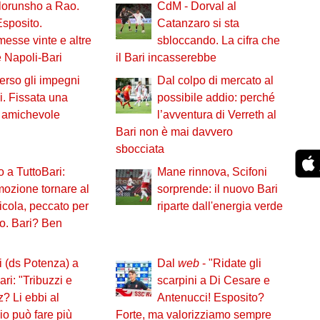
lorunsho a Rao.
CdM - Dorval al
sposito.
Catanzaro si sta
sse vinte e altre
sbloccando. La cifra che
e Napoli-Bari
il Bari incasserebbe
verso gli impegni
Dal colpo di mercato al
li. Fissata una
possibile addio: perché
 amichevole
l’avventura di Verreth al
Bari non è mai davvero
sbocciata
o a TuttoBari:
Mane rinnova, Scifoni
ozione tornare al
sorprende: il nuovo Bari
cola, peccato per
riparte dall'energia verde
co. Bari? Ben
i (ds Potenza) a
Dal
web
- "Ridate gli
ari: "Tribuzzi e
scarpini a Di Cesare e
 Li ebbi al
Antenucci! Esposito?
io può fare più
Forte, ma valorizziamo sempre