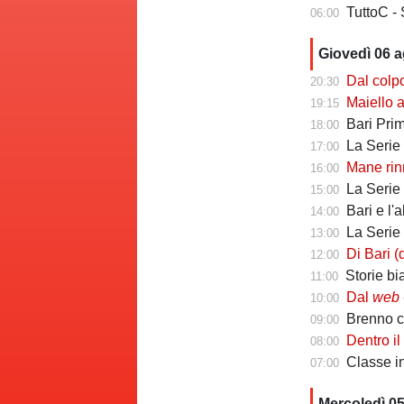
TuttoC - 
06:00
Giovedì 06 
Dal colpo di me
20:30
Maiello a Tutto
19:15
Bari Primav
18:00
La Serie C che 
17:00
Mane rinno
16:00
La Serie C ch
15:00
Bari e l'
14:00
La Serie C che 
13:00
Di Bari (ds Poten
12:00
Storie biancoros
11:00
Dal
web
-
10:00
Brenno camb
09:00
Dentro il Girone C
08:00
Classe infin
07:00
Mercoledì 0