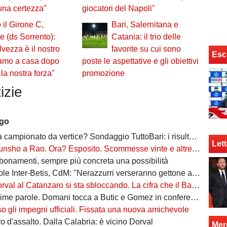
 una certezza"
giocatori del Napoli"
 il Girone C,
Bari, Salernitana e
 (ds Sorrento):
Catania: il trio delle
lvezza è il nostro
favorite su cui sono
Esc
iamo a casa dopo
poste le aspettative e gli obiettivi
la nostra forza"
promozione
izie
ago
campionato da vertice? Sondaggio TuttoBari: i risultati provvisori
Lett
o a Rao. Ora? Esposito. Scommesse vinte e altre perse sull'asse Napoli-Bari
bonamenti, sempre più concreta una possibilità
ter-Betis, CdM: "Nerazzurri verseranno gettone al Bari. E verrà girato al Comune"
l al Catanzaro si sta sbloccando. La cifra che il Bari incasserebbe
ime parole. Domani tocca a Butic e Gomez in conferenza
so gli impegni ufficiali. Fissata una nuova amichevole
 d'assalto. Dalla Calabria: è vicino Dorval
Mer