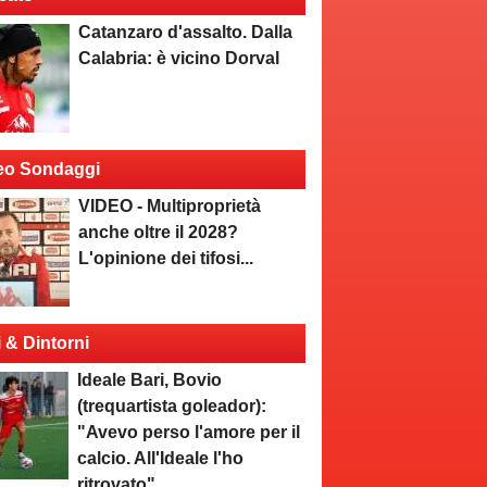
Catanzaro d'assalto. Dalla
Calabria: è vicino Dorval
eo Sondaggi
VIDEO - Multiproprietà
anche oltre il 2028?
L'opinione dei tifosi...
i & Dintorni
Ideale Bari, Bovio
(trequartista goleador):
"Avevo perso l'amore per il
calcio. All'Ideale l'ho
ritrovato"