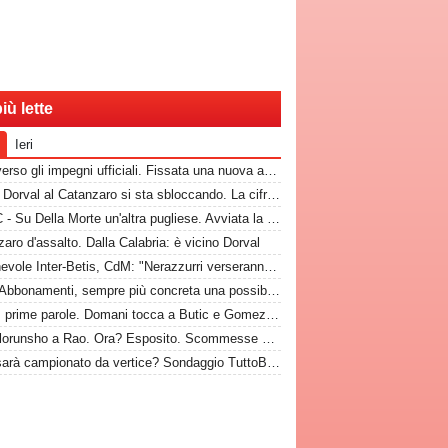
iù lette
Ieri
Bari, verso gli impegni ufficiali. Fissata una nuova amichevole
CdM - Dorval al Catanzaro si sta sbloccando. La cifra che il Bari incasserebbe
TuttoC - Su Della Morte un'altra pugliese. Avviata la trattativa
aro d'assalto. Dalla Calabria: è vicino Dorval
Amichevole Inter-Betis, CdM: "Nerazzurri verseranno gettone al Bari. E verrà girato al Comune"
Rep - Abbonamenti, sempre più concreta una possibilità
Nuovi, prime parole. Domani tocca a Butic e Gomez in conferenza
Da Folorunsho a Rao. Ora? Esposito. Scommesse vinte e altre perse sull'asse Napoli-Bari
Bari, sarà campionato da vertice? Sondaggio TuttoBari: i risultati provvisori