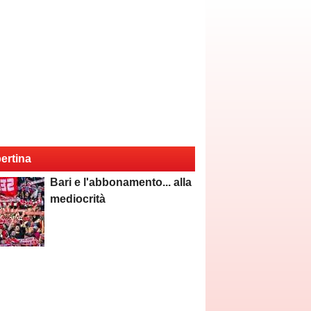
ertina
Bari e l'abbonamento... alla
mediocrità