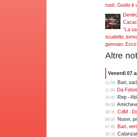
ruoli, Guido è
Dentro
Cacace
"La sa
scudetto, torn
gennaio. Ecco 
Altre not
Venerdì 07 
Bari, sarà 
12:00
Da Folorunsh
11:00
Rep - Ab
10:00
Amichevole In
09:00
CdM - Dorva
08:35
Nuovi, pr
08:00
Bari, ver
07:00
Catanzaro
06:30