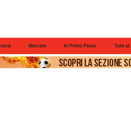
cord
Mercato
In Primo Piano
Tutti al