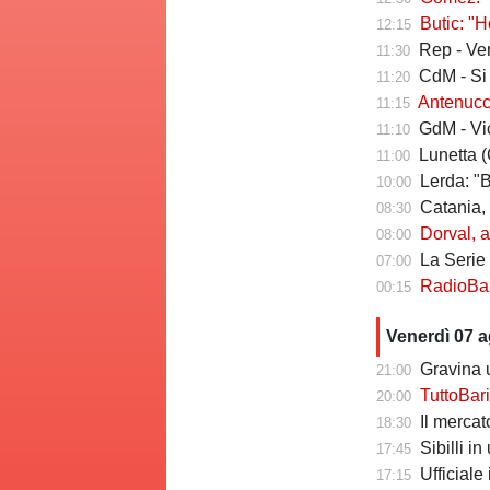
Butic: "Ho v
12:15
Rep - Verr
11:30
CdM - Si pro
11:20
Antenucci: "Retr
11:15
GdM - Vicari 
11:10
Lunetta (C
11:00
Lerda: "Ba
10:00
Catania, risch
08:30
Dorval, av
08:00
La Serie C che
07:00
RadioBari - Di
00:15
Venerdì 07 
Gravina u
21:00
TuttoBari - Cav
20:00
Il mercato delle a
18:30
Sibilli i
17:45
Ufficiale i
17:15