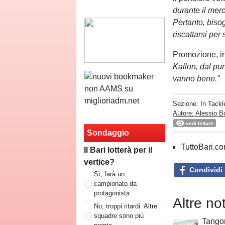
durante il merc
Pertanto, bisog
riscattarsi per 
Promozione, in
Kallon, dal pun
vanno bene."
Sezione:
In Tackl
Autore: Alessio B
vedi letture
Sondaggio
TuttoBari.com
Il Bari lotterà per il
vertice?
Condividi
Sì, farà un
campionato da
protagonista
Altre not
No, troppi ritardi. Altre
squadre sono più
Tangor