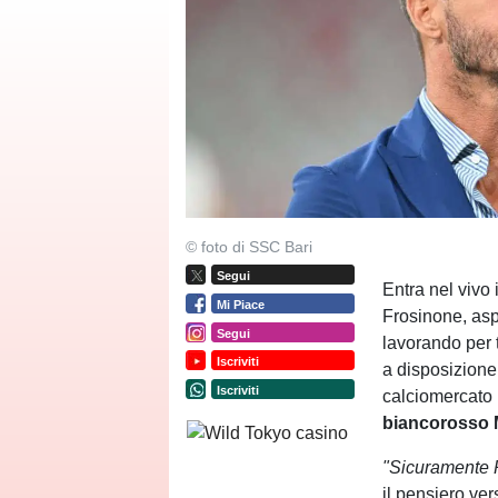
© foto di SSC Bari
Segui
Entra nel vivo 
Mi Piace
Frosinone, as
Segui
lavorando per 
Iscriviti
a disposizione
Iscriviti
calciomercato
biancorosso 
"Sicuramente Po
il pensiero vers