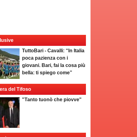
lusive
TuttoBari - Cavalli: “In Italia
poca pazienza con i
giovani. Bari, fai la cosa più
bella: ti spiego come”
era del Tifoso
"Tanto tuonò che piovve"