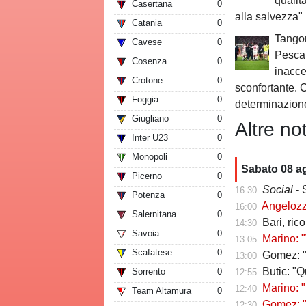
qualit
Casertana
0
alla salvezza"
Catania
0
Tangor
Cavese
0
Pesca
Cosenza
0
inacce
Crotone
0
sconfortante. C
Foggia
0
determinazion
Giugliano
0
Altre not
Inter U23
0
Monopoli
0
Sabato 08 a
Picerno
0
Social
- 
16:30
Potenza
0
Angelozzi a Tut
16:00
Salernitana
0
Bari, ric
14:30
Savoia
0
Marino: "
13:05
Scafatese
0
Gomez: "Vivo p
13:00
Butic: "Qui pe
Sorrento
0
12:55
Marino: "
12:40
Team Altamura
0
Gomez: "Esse
12:30