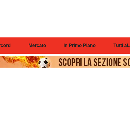
cord
Mercato
In Primo Piano
Tutti al