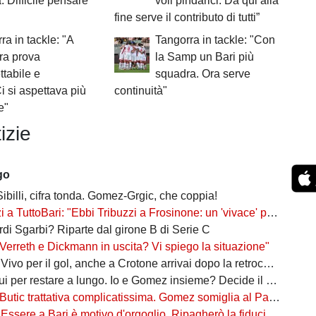
à. Difficile pensare
voli pindarici. Da qui alla
fine serve il contributo di tutti”
ra in tackle: "A
Tangorra in tackle: "Con
ra prova
la Samp un Bari più
ttabile e
squadra. Ora serve
i si aspettava più
continuità"
e"
izie
go
Sibilli, cifra tonda. Gomez-Grgic, che coppia!
toBari: "Ebbi Tribuzzi a Frosinone: un 'vivace' professionista, in C è un nome importante"
ordi Sgarbi? Riparte dal girone B di Serie C
Verreth e Dickmann in uscita? Vi spiego la situazione"
er il gol, anche a Crotone arrivai dopo la retrocessione. Tribuzzi? Felice di rivederlo"
r restare a lungo. Io e Gomez insieme? Decide il mister. Il soprannome 're'? Vi spiego"
Butic trattativa complicatissima. Gomez somiglia al Papu"
re a Bari è motivo d'orgoglio. Ripagherò la fiducia che mi è stata data"