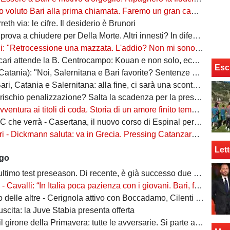
oluto Bari alla prima chiamata. Faremo un gran campionato, daremo tutto"
eth via: le cifre. Il desiderio è Brunori
va a chiudere per Della Morte. Altri innesti? In difesa e a centrocampo
ocessione una mazzata. L'addio? Non mi sono sentito voluto. Io, Di Cesare e Bianco, la nuova idea"
attende la B. Centrocampo: Kouan e non solo, ecco i monitorati. Della Morte...
Esc
atania): "Noi, Salernitana e Bari favorite? Sentenze di agosto"
ri, Catania e Salernitana: alla fine, ci sarà una scontenta"
io penalizzazione? Salta la scadenza per la presentazione di fideiussione aggiuntiva
ventura ai titoli di coda. Storia di un amore finito tempo fa
 verrà - Casertana, il nuovo corso di Espinal per un'altra stagione da protagonista
ckmann saluta: va in Grecia. Pressing Catanzaro per Dorval, Vicari piace ad una pugliese
Lett
ago
ltimo test preseason. Di recente, è già successo due volte
alli: “In Italia poca pazienza con i giovani. Bari, fai la cosa più bella: ti spiego come”
ltre - Cerignola attivo con Boccadamo, Cilenti e Padula. Casertana su Antonio Ferrara. Della Morte piace al Foggia
n uscita: la Juve Stabia presenta offerta
l girone della Primavera: tutte le avversarie. Si parte a settembre