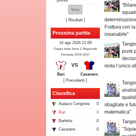
pronte
“Bilan
squad
determinazione
[
Risultati
]
Frattura con l
Prossima partita
insanabile”
16 ago 2026 21:00
Tangor
Coppa Italia Serie C Regionale
punti 
Trenitalia 2026-2027
decisi
VS
resta l’unico ob
Bari
Casarano
[ Precedenti ]
Tangor
analis
Classifica
qualit
Audace Cerignola
0
sbagliate e fu
matematica”
Bari
0
Barletta
0
Tangor
"Squa
Casarano
0