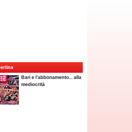
ertina
Bari e l'abbonamento... alla
mediocrità