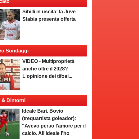
cato
Sibilli in uscita: la Juve
Stabia presenta offerta
eo Sondaggi
VIDEO - Multiproprietà
anche oltre il 2028?
L'opinione dei tifosi...
i & Dintorni
Ideale Bari, Bovio
(trequartista goleador):
"Avevo perso l'amore per il
calcio. All'Ideale l'ho