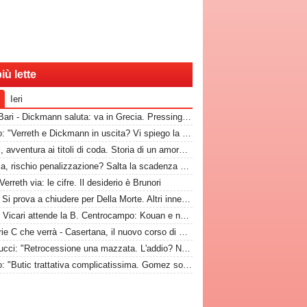
iù lette
Ieri
RadioBari - Dickmann saluta: va in Grecia. Pressing Catanzaro per Dorval, Vicari piace ad una pugliese
Marino: "Verreth e Dickmann in uscita? Vi spiego la situazione"
Dorval, avventura ai titoli di coda. Storia di un amore finito tempo fa
Catania, rischio penalizzazione? Salta la scadenza per la presentazione di fideiussione aggiuntiva
Verreth via: le cifre. Il desiderio è Brunori
CdM - Si prova a chiudere per Della Morte. Altri innesti? In difesa e a centrocampo
GdM - Vicari attende la B. Centrocampo: Kouan e non solo, ecco i monitorati. Della Morte...
La Serie C che verrà - Casertana, il nuovo corso di Espinal per un'altra stagione da protagonista
Antenucci: "Retrocessione una mazzata. L'addio? Non mi sono sentito voluto. Io, Di Cesare e Bianco, la nuova idea"
Marino: "Butic trattativa complicatissima. Gomez somiglia al Papu"