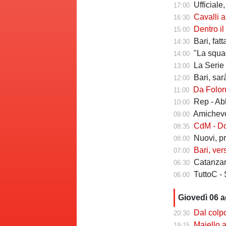
Ufficiale,
17:00
Cavalli a T
16:30
Dentro il Girone C,
15:00
Bari, fat
14:30
"La squadr
14:00
La Serie C che verr
13:00
Bari, sarà 
12:00
Da Folorunsh
11:00
Rep - Ab
10:00
Amichevole In
09:00
CdM - Dorva
08:35
Nuovi, pr
08:00
Bari, ver
07:00
Catanzaro
06:30
TuttoC - 
06:00
Giovedì 06 
Dal colpo di me
20:30
Maiello a Tutto
19:15