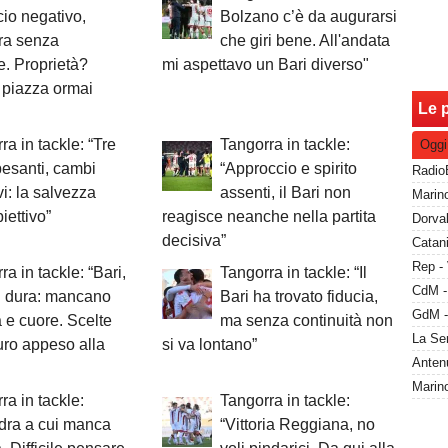
cio negativo,
Bolzano c’è da augurarsi
ra senza
che giri bene. All'andata
. Proprietà?
mi aspettavo un Bari diverso"
a piazza ormai
Le p
ra in tackle: “Tre
Tangorra in tackle:
Oggi
pesanti, cambi
“Approccio e spirito
vi: la salvezza
assenti, il Bari non
iettivo”
reagisce neanche nella partita
decisiva”
Rep - 
ra in tackle: “Bari,
Tangorra in tackle: “Il
i dura: mancano
Bari ha trovato fiducia,
à e cuore. Scelte
ma senza continuità non
turo appeso alla
si va lontano”
ra in tackle:
Tangorra in tackle:
dra a cui manca
“Vittoria Reggiana, no