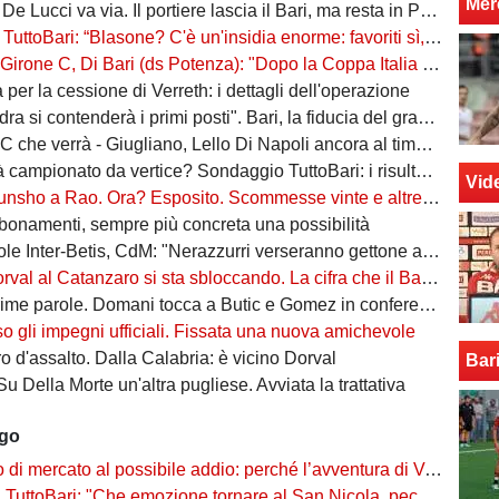
Mer
 De Lucci va via. Il portiere lascia il Bari, ma resta in Puglia
uttoBari: “Blasone? C'è un'insidia enorme: favoriti sì, ma non basta”
 Di Bari (ds Potenza): "Dopo la Coppa Italia vinta, vogliamo infastidire ancora. Vi nomino qualche nostro giovane"
ta per la cessione di Verreth: i dettagli dell'operazione
a si contenderà i primi posti". Bari, la fiducia del grande ex
à - Giugliano, Lello Di Napoli ancora al timone: il re delle salvezze vuole evitare un'altra stagione da brividi
campionato da vertice? Sondaggio TuttoBari: i risultati provvisori
Vid
o a Rao. Ora? Esposito. Scommesse vinte e altre perse sull'asse Napoli-Bari
bonamenti, sempre più concreta una possibilità
ter-Betis, CdM: "Nerazzurri verseranno gettone al Bari. E verrà girato al Comune"
l al Catanzaro si sta sbloccando. La cifra che il Bari incasserebbe
ime parole. Domani tocca a Butic e Gomez in conferenza
so gli impegni ufficiali. Fissata una nuova amichevole
 d'assalto. Dalla Calabria: è vicino Dorval
Bar
Su Della Morte un'altra pugliese. Avviata la trattativa
ago
rcato al possibile addio: perché l’avventura di Verreth al Bari non è mai davvero sbocciata
Bari: "Che emozione tornare al San Nicola, peccato per il poco pubblico. Bari ben costruito"