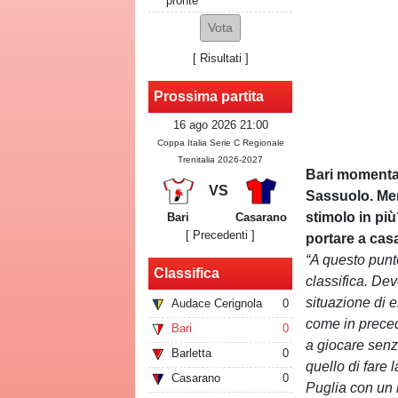
pronte
[
Risultati
]
Prossima partita
16 ago 2026 21:00
Coppa Italia Serie C Regionale
Trenitalia 2026-2027
Bari momentan
VS
Sassuolo. Men
stimolo in più
Bari
Casarano
[ Precedenti ]
portare a cas
“A questo punt
Classifica
classifica. De
situazione di 
Audace Cerignola
0
come in precede
Bari
0
a giocare senz
Barletta
0
quello di fare
Casarano
0
Puglia con un r