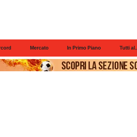
cord
Mercato
In Primo Piano
Tutti al