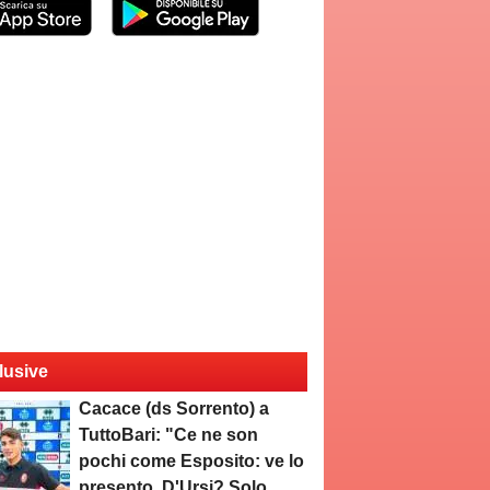
lusive
Cacace (ds Sorrento) a
TuttoBari: "Ce ne son
pochi come Esposito: ve lo
presento. D'Ursi? Solo