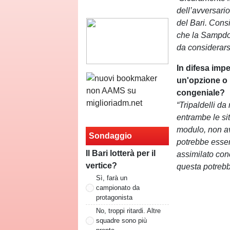
dell’avversari
del Bari. Cons
che la Sampdor
da considerars
In difesa impe
un'opzione o
congeniale?
“Tripaldelli da
entrambe le si
modulo, non av
Sondaggio
potrebbe esser
Il Bari lotterà per il
assimilato conc
vertice?
questa potrebb
Sì, farà un
campionato da
protagonista
No, troppi ritardi. Altre
squadre sono più