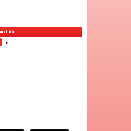
iù lette
Ieri