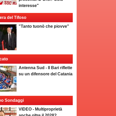
interesse"
era del Tifoso
"Tanto tuonò che piovve"
cato
Antenna Sud - Il Bari riflette
su un difensore del Catania
eo Sondaggi
VIDEO - Multiproprietà
anche oltre il 2028?