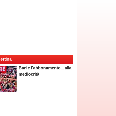
ertina
Bari e l'abbonamento... alla
mediocrità