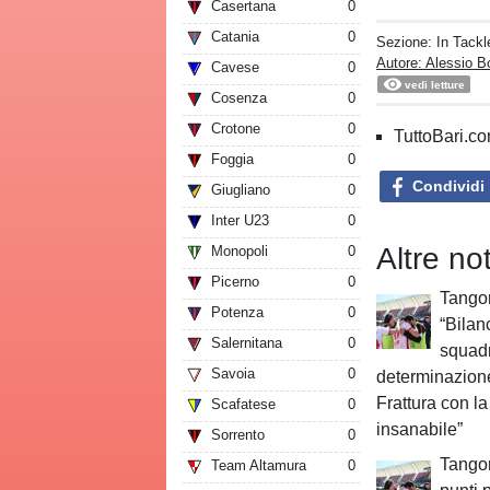
Casertana
0
Catania
0
Sezione:
In Tackl
Autore: Alessio B
Cavese
0
vedi letture
Cosenza
0
Crotone
0
TuttoBari.com
Foggia
0
Condividi
Giugliano
0
Inter U23
0
Altre not
Monopoli
0
Picerno
0
Tangor
Potenza
0
“Bilan
Salernitana
0
squad
Savoia
0
determinazione
Frattura con l
Scafatese
0
insanabile”
Sorrento
0
Tangor
Team Altamura
0