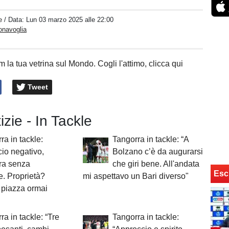
e
/ Data:
Lun 03 marzo 2025 alle 22:00
onavoglia
 la tua vetrina sul Mondo. Cogli l'attimo, clicca qui
Tweet
izie - In Tackle
ra in tackle:
Tangorra in tackle: “A
cio negativo,
Bolzano c’è da augurarsi
ra senza
che giri bene. All'andata
Esc
. Proprietà?
mi aspettavo un Bari diverso"
a piazza ormai
ra in tackle: “Tre
Tangorra in tackle: