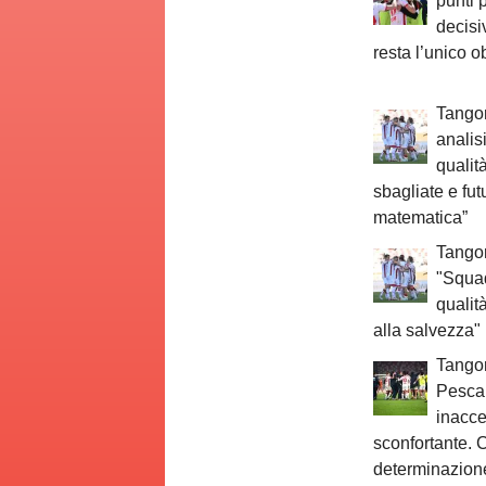
punti 
decisi
resta l’unico ob
Tangor
analis
qualit
sbagliate e fu
matematica”
Tangor
"Squa
qualit
alla salvezza"
Tangor
Pesca
inacce
sconfortante. C
determinazion