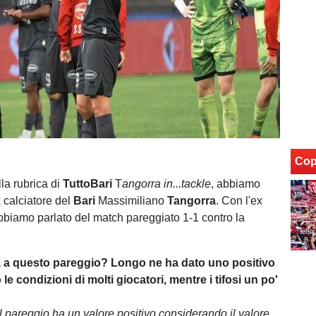
Cop
la rubrica di
TuttoBari
T
angorra
in...tackle
, abbiamo
ex calciatore del
Bari
Massimiliano
Tangorra
. Con l'ex
biamo parlato del match pareggiato 1-1 contro la
 a questo pareggio? Longo ne ha dato uno positivo
e condizioni di molti giocatori, mentre i tifosi un po'
l pareggio ha un valore positivo considerando il valore