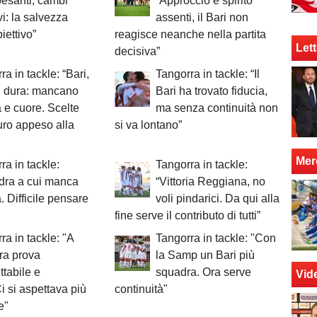
pesanti, cambi
“Approccio e spirito
vi: la salvezza
assenti, il Bari non
iettivo”
reagisce neanche nella partita
Lett
decisiva”
ra in tackle: “Bari,
Tangorra in tackle: “Il
i dura: mancano
Bari ha trovato fiducia,
à e cuore. Scelte
ma senza continuità non
turo appeso alla
si va lontano”
Mer
ra in tackle:
Tangorra in tackle:
dra a cui manca
“Vittoria Reggiana, no
à. Difficile pensare
voli pindarici. Da qui alla
fine serve il contributo di tutti”
ra in tackle: "A
Tangorra in tackle: "Con
ra prova
la Samp un Bari più
ttabile e
squadra. Ora serve
Vid
i si aspettava più
continuità"
e"