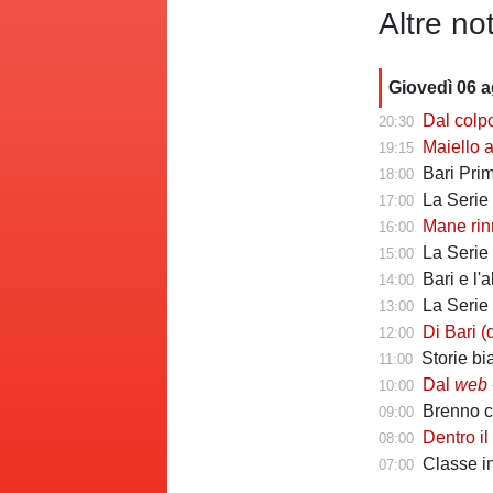
Altre not
Giovedì 06 
Dal colpo di me
20:30
Maiello a Tutto
19:15
Bari Primav
18:00
La Serie C che 
17:00
Mane rinno
16:00
La Serie C ch
15:00
Bari e l'
14:00
La Serie C che 
13:00
Di Bari (ds Poten
12:00
Storie biancoros
11:00
Dal
web
-
10:00
Brenno camb
09:00
Dentro il Girone C
08:00
Classe infin
07:00