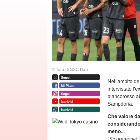
© foto di SSC Bari
Segui
Nell'ambito del
Mi Piace
intervistato l'
Segui
biancorosso ab
Iscriviti
Sampdoria.
Iscriviti
Che valore da
considerando l
meno...
“Sicuramente i