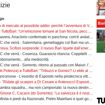
izie
ago
Bar
rcato al possibile addio: perché l’avventura di Verreth al Bari non è mai davvero sbocciata
Bari: "Un'emozione tornare al San Nicola, peccato per il poco pubblico. Bari? Ben costruito"
era, Anaclerio confermato in panchina: com'è andata la scorsa stagione?
verrà - Salernitana, gemellaggio col Bari ma una sola missione: tornare subito in Serie B
va, Scifoni sorprende: il nuovo Bari riparte dall'energia verde
e verrà - Cosenza, Guarascio rilancia: Coppitelli per riportare i lupi in Serie B
abbonamento... alla mediocrità
verrà - Sorrento, ritorno al passato con Maiuri: l'obiettivo è una salvezza senza affanni
za) a TuttoBari: "Tribuzzi e Gomez? Li ebbi al Crotone. Alessio può fare più ruoli, Guido è una certezza"
se - L'esordio di Esposito nella pirotecnica vittoria contro la Spal di De Rossi e Nainggolan
 "Ridate gli scarpini a Di Cesare e Antenucci! Esposito? Forte, ma valorizziamo sempre giocatori del Napoli"
ia squadra... ma non campionato: la nuova destinazione dell'ex Bari
, Cacace (ds Sorrento): "La salvezza è il nostro scudetto, torniamo a casa dopo gennaio. Ecco la nostra forza"
ita e piedi da Nazionale. Pietro Maiellaro e quel gol da quaranta metri...