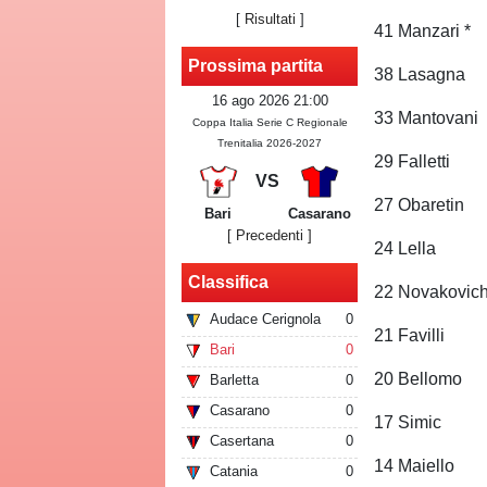
[
Risultati
]
41 Manzari *
Prossima partita
38 Lasagna
16 ago 2026 21:00
33 Mantovani
Coppa Italia Serie C Regionale
Trenitalia 2026-2027
29 Falletti
VS
27 Obaretin
Bari
Casarano
[ Precedenti ]
24 Lella
Classifica
22 Novakovic
Audace Cerignola
0
21 Favilli
Bari
0
20 Bellomo
Barletta
0
Casarano
0
17 Simic
Casertana
0
14 Maiello
Catania
0