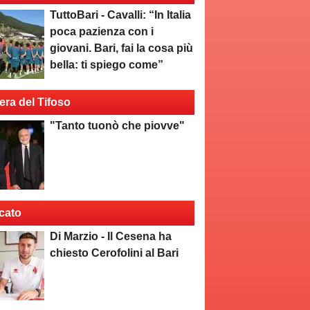
TuttoBari - Cavalli: “In Italia
poca pazienza con i
giovani. Bari, fai la cosa più
bella: ti spiego come”
era del Tifoso
"Tanto tuonò che piovve"
cato
Di Marzio - Il Cesena ha
chiesto Cerofolini al Bari