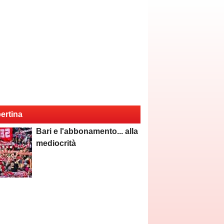
ertina
Bari e l'abbonamento... alla
mediocrità