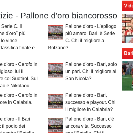
Vid
tizie - Pallone d'oro biancorosso
 Serie C. Il
Pallone d'oro - L'epilogo
ne d'oro" più
più amaro: Bari, è Serie
lo vince
C. Chi il migliore a
classifica finale e
Bolzano?
Bar
e d'oro - Cerofolini
Pallone d'oro - Bari, solo
gioso: lui il
un pari. Chi il migliore al
re col Sudtirol. Sul
San Nicola?
ao e Nikolaou
e d'oro - Cerofolini
Pallone d'oro - Bari,
iore in Calabria.
successo e playout. Chi
il migliore in Calabria?
 d'oro - Il Bari
Pallone d'oro - Bari, c'è
: il podio dei
ancora vita. Successo