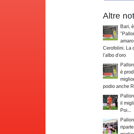
Altre no
Bari, è
"Pallo
amaro 
Cerofolini. La 
l'albo d'oro
Pallon
è prodi
miglio
podio anche R
Pallon
il migl
Poi...
Pallone
riparte