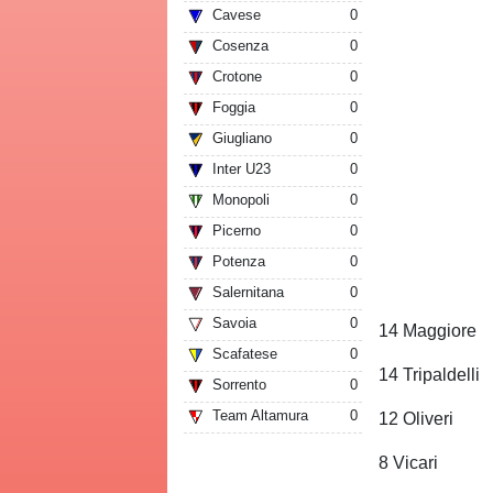
Cavese
0
Cosenza
0
Crotone
0
Foggia
0
Giugliano
0
Inter U23
0
Monopoli
0
Picerno
0
Potenza
0
Salernitana
0
Savoia
0
14 Maggiore
Scafatese
0
14 Tripaldelli
Sorrento
0
Team Altamura
0
12 Oliveri
8 Vicari