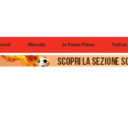
cord
Mercato
In Primo Piano
Tutti al