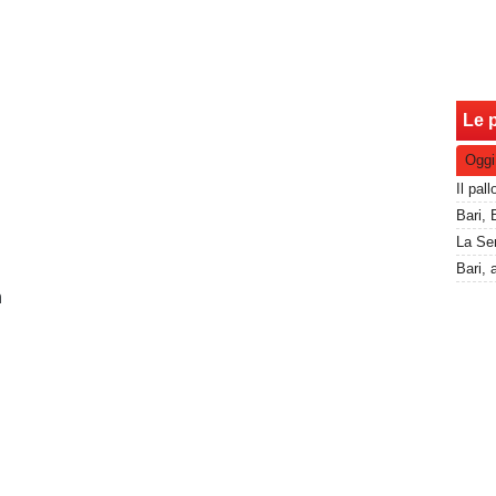
Le p
Oggi
h