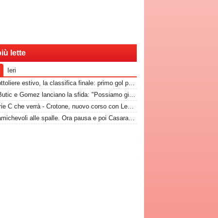
iù lette
Ieri
Il pallottoliere estivo, la classifica finale: primo gol per Gomez. Colangiuli il re
Bari, Butic e Gomez lanciano la sfida: "Possiamo giocare insieme. Essere a Bari un onore"
La Serie C che verrà - Crotone, nuovo corso con Leandro Greco: i pitagorici vogliono restare tra le grandi
Bari, amichevoli alle spalle. Ora pausa e poi Casarano. Quando riprendono gli allenamenti