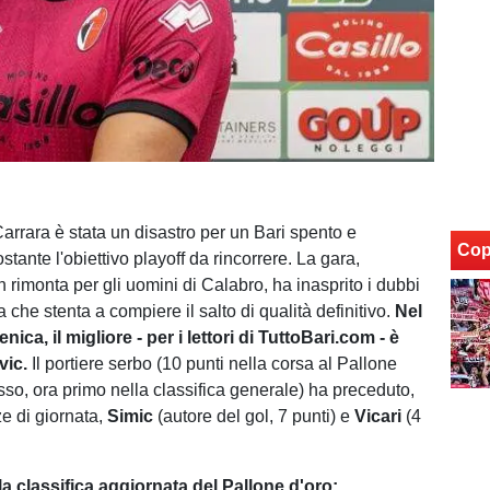
Carrara è stata un disastro per un Bari spento e
Cop
stante l'obiettivo playoff da rincorrere. La gara,
n rimonta per gli uomini di Calabro, ha inasprito i dubbi
che stenta a compiere il salto di qualità definitivo.
Nel
ica, il migliore - per i lettori di TuttoBari.com - è
vic.
Il portiere serbo (10 punti nella corsa al Pallone
sso, ora primo nella classifica generale) ha preceduto,
ze di giornata,
Simic
(autore del gol, 7 punti) e
Vicari
(4
la classifica aggiornata del Pallone d'oro: