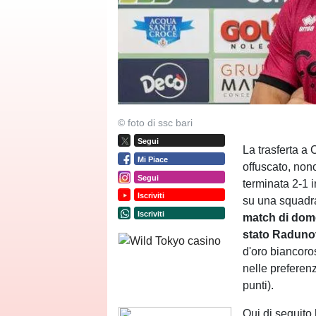
© foto di ssc bari
Segui
La trasferta a 
Mi Piace
offuscato, nono
Segui
terminata 2-1 i
Iscriviti
su una squadra 
Iscriviti
match di domen
stato Raduno
d'oro biancoro
nelle preferen
punti).
Qui di seguito