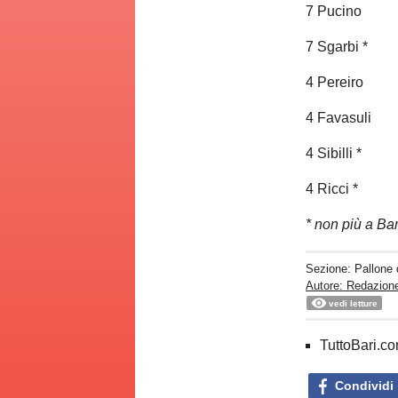
7 Pucino
7 Sgarbi *
4 Pereiro
4 Favasuli
4 Sibilli *
4 Ricci *
* non più a Bar
Sezione:
Pallone 
Autore: Redazione
vedi letture
TuttoBari.com
Condividi