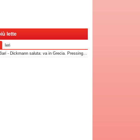
iù lette
Ieri
RadioBari - Dickmann saluta: va in Grecia. Pressing Catanzaro per Dorval, Vicari piace ad una pugliese