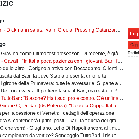
izie
go
ckmann saluta: va in Grecia. Pressing Catanzaro per Dorval, Vicari piace ad una pugliese
Le p
ago
Oggi
Gravina come ultimo test preseason. Di recente, è già successo due volte
alli: “In Italia poca pazienza con i giovani. Bari, fai la cosa più bella: ti spiego come”
ltre - Cerignola attivo con Boccadamo, Cilenti e Padula. Casertana su Antonio Ferrara. Della Morte piace al Foggia
n uscita dal Bari: la Juve Stabia presenta un'offerta
l girone della Primavera: tutte le avversarie. Si parte a settembre
 De Lucci va via. Il portiere lascia il Bari, ma resta in Puglia
oBari: “Blasone? Ha i suoi pro e contro. C'è un'insidia enorme: favoriti sì, ma non basta”
 Di Bari (ds Potenza): "Dopo la Coppa Italia vinta, vogliamo infastidire ancora. Vi nomino qualche nostro giovane"
ta per la cessione di Verreth: i dettagli dell'operazione
a si contenderà i primi posti". Bari, la fiducia del grande ex
à - Giugliano, Lello Di Napoli ancora al timone: il re delle salvezze vuole evitare un'altra stagione da brividi
campionato da vertice? Sondaggio TuttoBari: i risultati provvisori