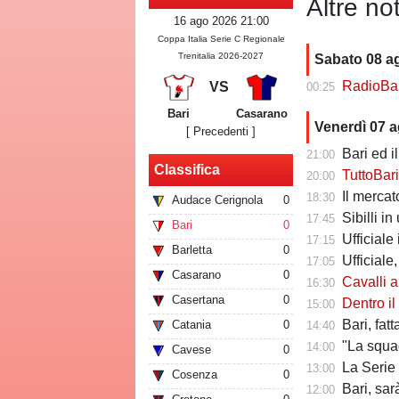
Altre not
16 ago 2026 21:00
Coppa Italia Serie C Regionale
Trenitalia 2026-2027
Sabato 08 a
RadioBari - Di
VS
00:25
Bari
Casarano
Venerdì 07 
[ Precedenti ]
Bari ed il 
21:00
Classifica
TuttoBari - Cav
20:00
Il mercato delle a
18:30
Audace Cerignola
0
Sibilli i
17:45
Bari
0
Ufficiale i
17:15
Barletta
0
Ufficiale,
17:05
Casarano
0
Cavalli a Tutt
16:30
Casertana
0
Dentro il Girone C,
15:00
Bari, fat
Catania
0
14:40
"La squadr
14:00
Cavese
0
La Serie C che verr
13:00
Cosenza
0
Bari, sarà 
12:00