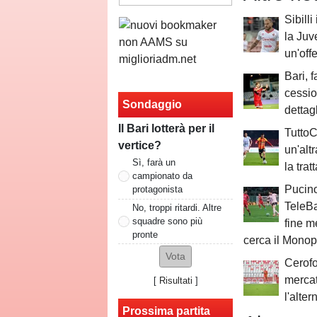
Sibilli
la Juv
un'offe
Bari, f
cessio
Sondaggio
dettag
Il Bari lotterà per il
TuttoC
vertice?
un'alt
Sì, farà un
la trat
campionato da
Pucino
protagonista
TeleBa
No, troppi ritardi. Altre
squadre sono più
fine m
pronte
cerca il Monop
Cerofo
mercat
[
Risultati
]
l'alter
Prossima partita