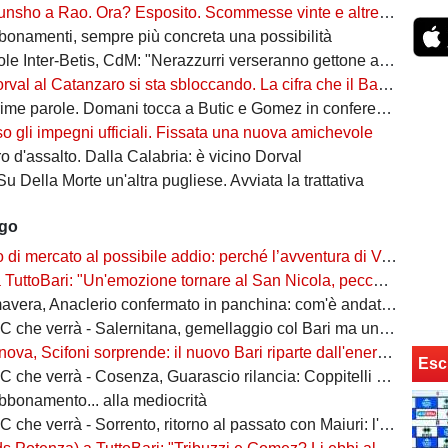
o a Rao. Ora? Esposito. Scommesse vinte e altre perse sull'asse Napoli-Bari
bonamenti, sempre più concreta una possibilità
ter-Betis, CdM: "Nerazzurri verseranno gettone al Bari. E verrà girato al Comune"
l al Catanzaro si sta sbloccando. La cifra che il Bari incasserebbe
ime parole. Domani tocca a Butic e Gomez in conferenza
so gli impegni ufficiali. Fissata una nuova amichevole
 d'assalto. Dalla Calabria: è vicino Dorval
Su Della Morte un'altra pugliese. Avviata la trattativa
ago
rcato al possibile addio: perché l’avventura di Verreth al Bari non è mai davvero sbocciata
Bari: "Un'emozione tornare al San Nicola, peccato per il poco pubblico. Bari? Ben costruito"
era, Anaclerio confermato in panchina: com'è andata la scorsa stagione?
verrà - Salernitana, gemellaggio col Bari ma una sola missione: tornare subito in Serie B
va, Scifoni sorprende: il nuovo Bari riparte dall'energia verde
Esc
e verrà - Cosenza, Guarascio rilancia: Coppitelli per riportare i lupi in Serie B
abbonamento... alla mediocrità
verrà - Sorrento, ritorno al passato con Maiuri: l'obiettivo è una salvezza senza affanni