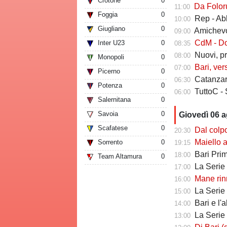
Crotone
0
Da Folorunsh
11:00
Foggia
0
Rep - Ab
10:00
Giugliano
0
Amichevole In
09:00
CdM - Dorva
Inter U23
0
08:35
Nuovi, pr
08:00
Monopoli
0
Bari, ver
07:00
Picerno
0
Catanzaro
06:30
Potenza
0
TuttoC - 
06:00
Salernitana
0
Savoia
0
Giovedì 06 
Scafatese
0
Dal colpo di me
20:30
Maiello a Tutto
Sorrento
0
19:15
Bari Primav
18:00
Team Altamura
0
La Serie C che 
17:00
Mane rinno
16:00
La Serie C ch
15:00
Bari e l'
14:00
La Serie C che 
13:00