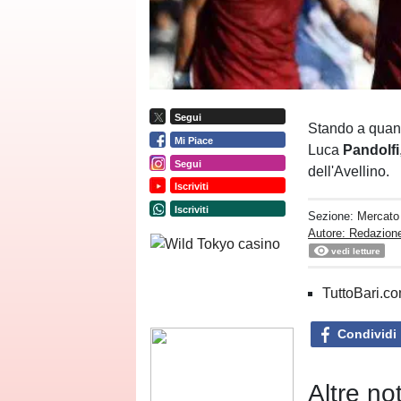
Segui
Stando a quant
Mi Piace
Luca
Pandolfi
Segui
dell'Avellino.
Iscriviti
Iscriviti
Sezione:
Mercato
Autore: Redazione
vedi letture
TuttoBari.com
Condividi
Altre no