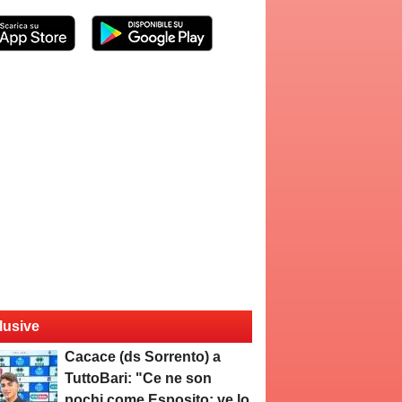
lusive
Cacace (ds Sorrento) a
TuttoBari: "Ce ne son
pochi come Esposito: ve lo