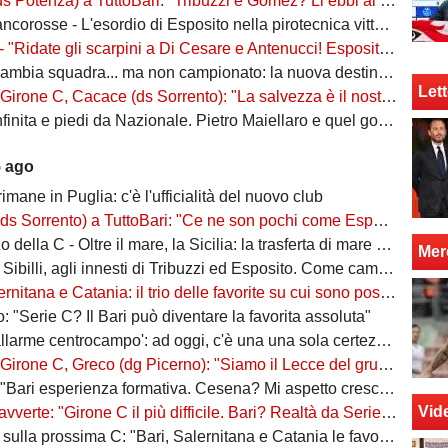
za) a TuttoBari: "Tribuzzi e Gomez? Li ebbi al Crotone. Alessio può fare più ruoli, Guido è una certezza"
se - L'esordio di Esposito nella pirotecnica vittoria contro la Spal di De Rossi e Nainggolan
 "Ridate gli scarpini a Di Cesare e Antenucci! Esposito? Forte, ma valorizziamo sempre giocatori del Napoli"
ia squadra... ma non campionato: la nuova destinazione dell'ex Bari
Lett
, Cacace (ds Sorrento): "La salvezza è il nostro scudetto, torniamo a casa dopo gennaio. Ecco la nostra forza"
ita e piedi da Nazionale. Pietro Maiellaro e quel gol da quaranta metri...
5 ago
rimane in Puglia: c'è l'ufficialità del nuovo club
ento) a TuttoBari: "Ce ne son pochi come Esposito: ve lo presento. D'Ursi? Solo interesse"
della C - Oltre il mare, la Sicilia: la trasferta di mare e di vento
Mer
billi, agli innesti di Tribuzzi ed Esposito. Come cambia l’attacco
na e Catania: il trio delle favorite su cui sono poste le aspettative e gli obiettivi promozione
: "Serie C? Il Bari può diventare la favorita assoluta"
larme centrocampo': ad oggi, c'è una una sola certezza (e mezza) nel reparto
C, Greco (dg Picerno): "Siamo il Lecce del gruppo, tra giovani e sostenibilità. Che impresa l'anno scorso!"
Bari esperienza formativa. Cesena? Mi aspetto crescita"
Vid
vverte: "Girone C il più difficile. Bari? Realtà da Serie A"
a prossima C: "Bari, Salernitana e Catania le favorite. Subito dopo altre due"