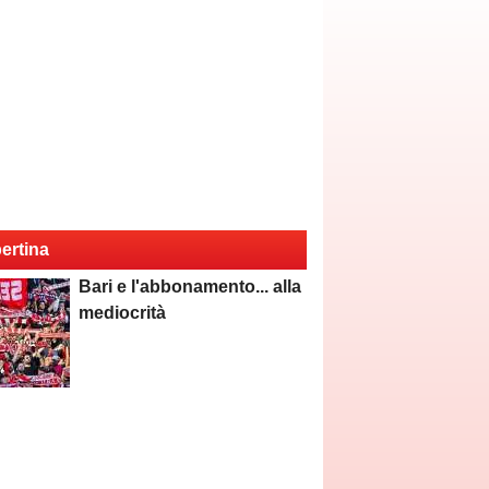
ertina
Bari e l'abbonamento... alla
mediocrità