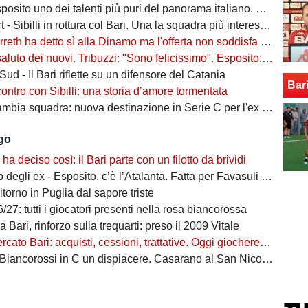
to uno dei talenti più puri del panorama italiano. Sibilli, Marino è furioso
 Sibilli in rottura col Bari. Una la squadra più interessata a ingaggiarlo
ha detto sì alla Dinamo ma l'offerta non soddisfa il Bari. Della Morte, niente conferme
uto dei nuovi. Tribuzzi: "Sono felicissimo". Esposito: "Ci vediamo al San Nicola"
ud - Il Bari riflette su un difensore del Catania
Bar
contro con Sibilli: una storia d’amore tormentata
bia squadra: nuova destinazione in Serie C per l'ex Bari
ago
o ha deciso così: il Bari parte con un filotto da brividi
i ex - Esposito, c’è l’Atalanta. Fatta per Favasuli al Napoli, Koutsoupias osservato dal Toro
ritorno in Puglia dal sapore triste
/27: tutti i giocatori presenti nella rosa biancorossa
 Bari, rinforzo sulla trequarti: preso il 2009 Vitale
ato Bari: acquisti, cessioni, trattative. Oggi giocherebbe così
iancorossi in C un dispiacere. Casarano al San Nicola? Sarà un orgoglio"