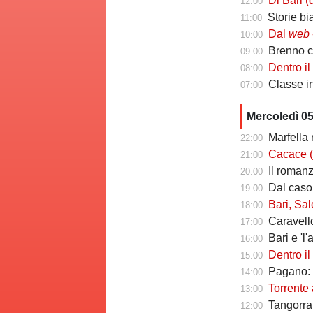
Di Bari (ds Poten
12:00
Storie biancoros
11:00
Dal
web
-
10:00
Brenno camb
09:00
Dentro il Girone C
08:00
Classe infin
07:00
Mercoledì 0
Marfella 
22:00
Cacace (ds Sorr
21:00
Il romanzo 
20:00
Dal caso Si
19:00
Bari, Salernita
18:00
Caravello
17:00
Bari e 'l'al
16:00
Dentro il Girone 
15:00
Pagano: "
14:00
Torrente a
13:00
Tangorra sull
12:00