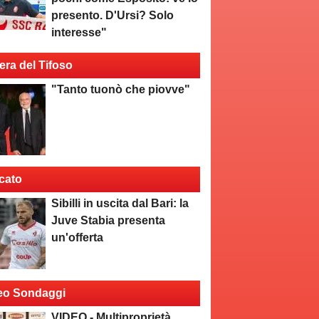
presento. D'Ursi? Solo
interesse"
era del Tifoso
"Tanto tuonò che piovve"
cato
Sibilli in uscita dal Bari: la
Juve Stabia presenta
un'offerta
eo Sondaggi
VIDEO - Multiproprietà