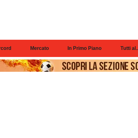
cord
Mercato
In Primo Piano
Tutti al