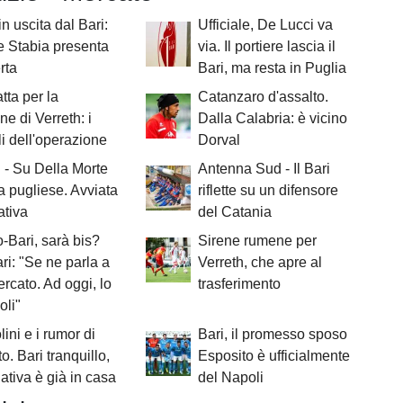
 in uscita dal Bari:
Ufficiale, De Lucci va
e Stabia presenta
via. Il portiere lascia il
rta
Bari, ma resta in Puglia
atta per la
Catanzaro d'assalto.
ne di Verreth: i
Dalla Calabria: è vicino
li dell'operazione
Dorval
 - Su Della Morte
Antenna Sud - Il Bari
ra pugliese. Avviata
riflette su un difensore
tativa
del Catania
-Bari, sarà bis?
Sirene rumene per
ri: "Se ne parla a
Verreth, che apre al
ercato. Ad oggi, lo
trasferimento
oli"
lini e i rumor di
Bari, il promesso sposo
o. Bari tranquillo,
Esposito è ufficialmente
nativa è già in casa
del Napoli