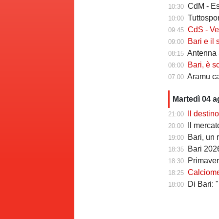
CdM - Esposi
10:30
Tuttosport -
10:00
CdS - Verreth 
09:45
Bari e il sal
09:00
Antenna S
08:15
Bari, è s
08:00
Aramu cam
07:00
Martedì 04 
Il destin
21:00
Il mercato degl
20:00
Bari, un 
19:00
Bari 2026
18:35
Primavera
18:30
Calciomerc
18:25
Di Bari: "B
18:00