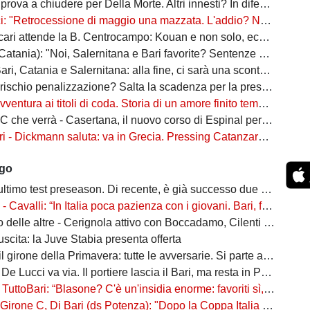
va a chiudere per Della Morte. Altri innesti? In difesa e a centrocampo
essione di maggio una mazzata. L'addio? Non mi sono sentito voluto. Io, Di Cesare e Bianco, la nuova idea"
attende la B. Centrocampo: Kouan e non solo, ecco i monitorati. Della Morte...
atania): "Noi, Salernitana e Bari favorite? Sentenze di agosto"
ri, Catania e Salernitana: alla fine, ci sarà una scontenta"
io penalizzazione? Salta la scadenza per la presentazione di fideiussione aggiuntiva
ventura ai titoli di coda. Storia di un amore finito tempo fa
 verrà - Casertana, il nuovo corso di Espinal per un'altra stagione da protagonista
ckmann saluta: va in Grecia. Pressing Catanzaro per Dorval, Vicari piace ad una pugliese
ago
ltimo test preseason. Di recente, è già successo due volte
alli: “In Italia poca pazienza con i giovani. Bari, fai la cosa più bella: ti spiego come”
ltre - Cerignola attivo con Boccadamo, Cilenti e Padula. Casertana su Antonio Ferrara. Della Morte piace al Foggia
n uscita: la Juve Stabia presenta offerta
l girone della Primavera: tutte le avversarie. Si parte a settembre
 De Lucci va via. Il portiere lascia il Bari, ma resta in Puglia
uttoBari: “Blasone? C'è un'insidia enorme: favoriti sì, ma non basta”
 Di Bari (ds Potenza): "Dopo la Coppa Italia vinta, vogliamo infastidire ancora. Vi nomino qualche nostro giovane"