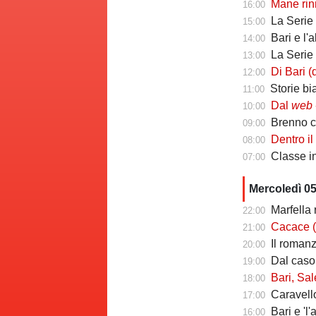
Mane rinno
16:00
La Serie C ch
15:00
Bari e l'
14:00
La Serie C che 
13:00
Di Bari (ds Poten
12:00
Storie biancoros
11:00
Dal
web
-
10:00
Brenno camb
09:00
Dentro il Girone C
08:00
Classe infin
07:00
Mercoledì 0
Marfella 
22:00
Cacace (ds Sorr
21:00
Il romanzo 
20:00
Dal caso Si
19:00
Bari, Salernita
18:00
Caravello
17:00
Bari e 'l'al
16:00