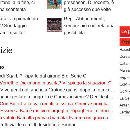
tana: alla fine, ci
preseason. Di recente, è
na scontenta"
già successo due volte
sarà campionato da
Rep - Abbonamenti,
ce? Sondaggio
sempre più concreta una
Le p
ri: i risultati
possibilità
Oggi
izie
go
ordi Sgarbi? Riparte dal girone B di Serie C
Rep - 
Verreth e Dickmann in uscita? Vi spiego la situazione"
er il gol, anche a Crotone giunsi dopo la retrocessione. Tribuzzi? Felice di rivederlo"
r restare a lungo. Io e Gomez insieme? Decide il mister. Il soprannome 're'? Vi spiego"
on Butic trattativa complicatissima. Gomez somiglia al Papu"
re a Bari è motivo d'orgoglio. Ripagherò la fiducia che mi è stata data"
oluto Bari alla prima chiamata. Faremo un gran campionato, daremo tutto"
eth via: le cifre. Il desiderio è Brunori