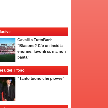
lusive
Cavalli a TuttoBari:
“Blasone? C'è un'insidia
enorme: favoriti sì, ma non
basta”
era del Tifoso
"Tanto tuonò che piovve"