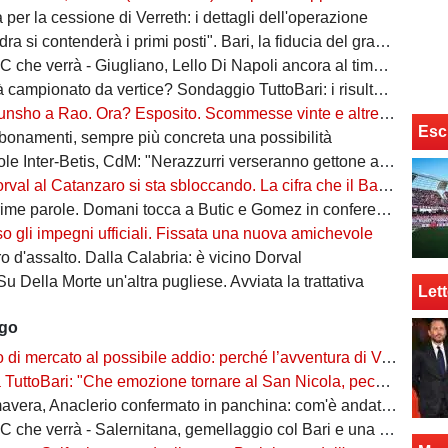
ta per la cessione di Verreth: i dettagli dell'operazione
a si contenderà i primi posti". Bari, la fiducia del grande ex
à - Giugliano, Lello Di Napoli ancora al timone: il re delle salvezze vuole evitare un'altra stagione da brividi
campionato da vertice? Sondaggio TuttoBari: i risultati provvisori
o a Rao. Ora? Esposito. Scommesse vinte e altre perse sull'asse Napoli-Bari
Esc
bonamenti, sempre più concreta una possibilità
ter-Betis, CdM: "Nerazzurri verseranno gettone al Bari. E verrà girato al Comune"
l al Catanzaro si sta sbloccando. La cifra che il Bari incasserebbe
ime parole. Domani tocca a Butic e Gomez in conferenza
so gli impegni ufficiali. Fissata una nuova amichevole
 d'assalto. Dalla Calabria: è vicino Dorval
Su Della Morte un'altra pugliese. Avviata la trattativa
Lett
ago
rcato al possibile addio: perché l’avventura di Verreth al Bari non è mai davvero sbocciata
Bari: "Che emozione tornare al San Nicola, peccato per il poco pubblico. Bari ben costruito"
era, Anaclerio confermato in panchina: com'è andata la scorsa stagione?
 verrà - Salernitana, gemellaggio col Bari e una sola missione: tornare subito in Serie B