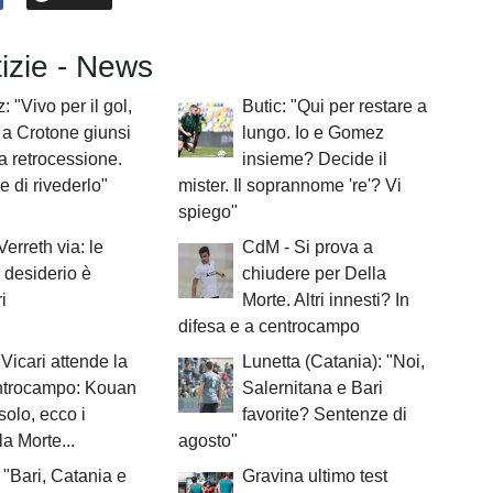
tizie - News
 "Vivo per il gol,
Butic: "Qui per restare a
a Crotone giunsi
lungo. Io e Gomez
a retrocessione.
insieme? Decide il
e di rivederlo"
mister. Il soprannome 're'? Vi
spiego"
Verreth via: le
CdM - Si prova a
Il desiderio è
chiudere per Della
i
Morte. Altri innesti? In
difesa e a centrocampo
Vicari attende la
Lunetta (Catania): "Noi,
ntrocampo: Kouan
Salernitana e Bari
solo, ecco i
favorite? Sentenze di
la Morte...
agosto"
 "Bari, Catania e
Gravina ultimo test