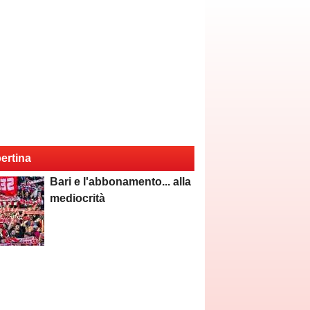
ertina
Bari e l'abbonamento... alla
mediocrità