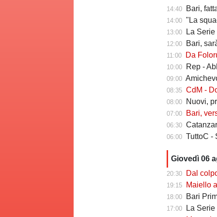
Bari, fat
14:40
"La squadr
14:00
La Serie C che verr
13:00
Bari, sarà 
12:00
Da Folorunsh
11:00
Rep - Ab
10:00
Amichevole In
09:00
CdM - Dorva
08:35
Nuovi, pr
08:00
Bari, ver
07:00
Catanzaro
06:30
TuttoC - 
06:00
Giovedì 06 
Dal colpo di me
20:30
Maiello a Tutto
19:15
Bari Primav
18:00
La Serie C che
17:00