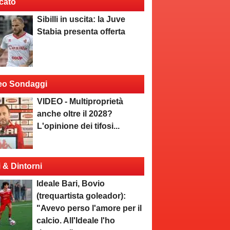
cato
Sibilli in uscita: la Juve
Stabia presenta offerta
eo Sondaggi
VIDEO - Multiproprietà
anche oltre il 2028?
L'opinione dei tifosi...
i & Dintorni
Ideale Bari, Bovio
(trequartista goleador):
"Avevo perso l'amore per il
calcio. All'Ideale l'ho