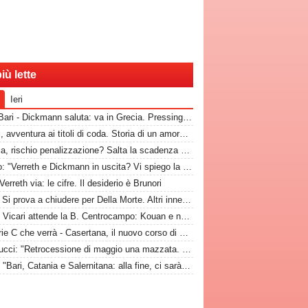
iù lette
Ieri
RadioBari - Dickmann saluta: va in Grecia. Pressing Catanzaro per Dorval, Vicari piace ad una pugliese
Dorval, avventura ai titoli di coda. Storia di un amore finito tempo fa
Catania, rischio penalizzazione? Salta la scadenza per la presentazione di fideiussione aggiuntiva
Marino: "Verreth e Dickmann in uscita? Vi spiego la situazione"
Verreth via: le cifre. Il desiderio è Brunori
CdM - Si prova a chiudere per Della Morte. Altri innesti? In difesa e a centrocampo
GdM - Vicari attende la B. Centrocampo: Kouan e non solo, ecco i monitorati. Della Morte...
La Serie C che verrà - Casertana, il nuovo corso di Espinal per un'altra stagione da protagonista
Antenucci: "Retrocessione di maggio una mazzata. L'addio? Non mi sono sentito voluto. Io, Di Cesare e Bianco, la nuova idea"
Lerda: "Bari, Catania e Salernitana: alla fine, ci sarà una scontenta"