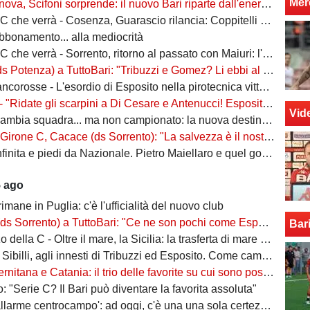
Mer
va, Scifoni sorprende: il nuovo Bari riparte dall'energia verde
e verrà - Cosenza, Guarascio rilancia: Coppitelli per riportare i lupi in Serie B
abbonamento... alla mediocrità
verrà - Sorrento, ritorno al passato con Maiuri: l'obiettivo è una salvezza senza affanni
za) a TuttoBari: "Tribuzzi e Gomez? Li ebbi al Crotone. Alessio può fare più ruoli, Guido è una certezza"
se - L'esordio di Esposito nella pirotecnica vittoria contro la Spal di De Rossi e Nainggolan
 "Ridate gli scarpini a Di Cesare e Antenucci! Esposito? Forte, ma valorizziamo sempre giocatori del Napoli"
Vid
ia squadra... ma non campionato: la nuova destinazione dell'ex Bari
, Cacace (ds Sorrento): "La salvezza è il nostro scudetto, torniamo a casa dopo gennaio. Ecco la nostra forza"
ita e piedi da Nazionale. Pietro Maiellaro e quel gol da quaranta metri...
5 ago
rimane in Puglia: c'è l'ufficialità del nuovo club
ento) a TuttoBari: "Ce ne son pochi come Esposito: ve lo presento. D'Ursi? Solo interesse"
Bar
della C - Oltre il mare, la Sicilia: la trasferta di mare e di vento
billi, agli innesti di Tribuzzi ed Esposito. Come cambia l’attacco
na e Catania: il trio delle favorite su cui sono poste le aspettative e gli obiettivi promozione
: "Serie C? Il Bari può diventare la favorita assoluta"
larme centrocampo': ad oggi, c'è una una sola certezza (e mezza) nel reparto