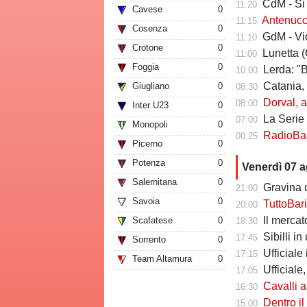
CdM - Si pro
11:20
Cavese
0
Antenucci: "Retroc
11:15
Cosenza
0
GdM - Vicari 
11:10
Crotone
0
Lunetta (C
11:00
Foggia
0
Lerda: "Ba
10:00
Catania, risch
Giugliano
0
08:30
Dorval, av
08:00
Inter U23
0
La Serie C che
07:00
Monopoli
0
RadioBari - Di
00:25
Picerno
0
Potenza
0
Venerdì 07 
Salernitana
0
Gravina u
21:00
Savoia
0
TuttoBari - Cav
20:00
Il mercato delle a
Scafatese
0
18:30
Sibilli i
17:45
Sorrento
0
Ufficiale i
17:15
Team Altamura
0
Ufficiale,
17:05
Cavalli a T
16:30
Dentro il Girone C,
15:00