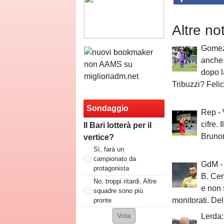
Altre no
Gomez:
anche 
dopo l
Tribuzzi? Felic
Sondaggio
Rep - 
cifre. 
Il Bari lotterà per il
Brunor
vertice?
Sì, farà un
campionato da
GdM - 
protagonista
B. Ce
No, troppi ritardi. Altre
e non 
squadre sono più
monitorati. Del
pronte
Lerda: