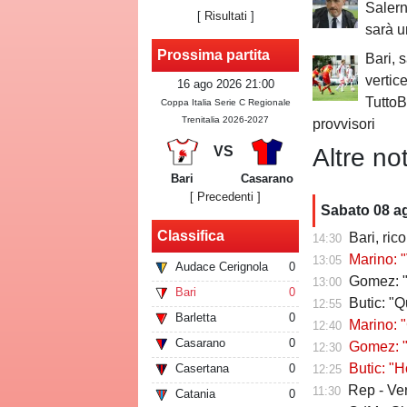
Salerni
[
Risultati
]
sarà u
Prossima partita
Bari, 
verti
16 ago 2026 21:00
TuttoBa
Coppa Italia Serie C Regionale
Trenitalia 2026-2027
provvisori
Altre not
VS
Bari
Casarano
[ Precedenti ]
Sabato 08 a
Classifica
Bari, ric
14:30
Marino: "
13:05
Audace Cerignola
0
Gomez: "Vivo p
13:00
Bari
0
Butic: "Qui pe
12:55
Barletta
0
Marino: "C
12:40
Casarano
0
Gomez: "Esse
12:30
Butic: "Ho v
Casertana
0
12:25
Rep - Verr
11:30
Catania
0