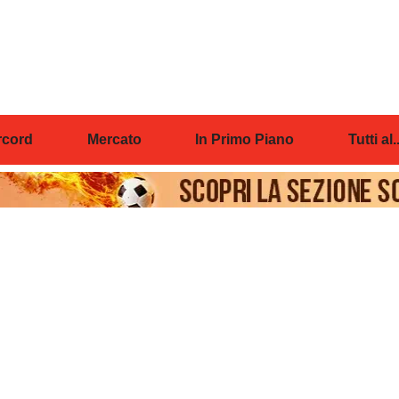
cord
Mercato
In Primo Piano
Tutti al