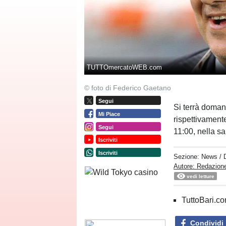
TUTTOmercatoWEB.com
© foto di Federico Gaetano
Segui
Si terrà doman
Mi Piace
rispettivament
Segui
11:00, nella sa
Iscriviti
Iscriviti
Sezione:
News
/ 
Autore: Redazione
vedi letture
TuttoBari.com
Condividi