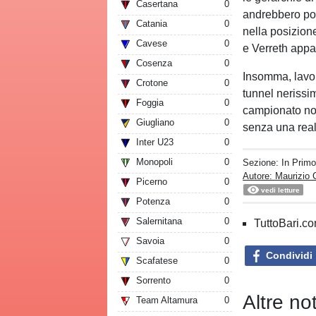
Casertana
0
andrebbero poi 
Catania
0
nella posizion
Cavese
0
e Verreth appar
Cosenza
0
Insomma, lavori
Crotone
0
tunnel nerissim
Foggia
0
campionato non
Giugliano
0
senza una real
Inter U23
0
Monopoli
0
Sezione:
In Prim
Autore: Maurizio 
Picerno
0
vedi letture
Potenza
0
Salernitana
0
TuttoBari.com
Savoia
0
Condividi
Scafatese
0
Sorrento
0
Altre no
Team Altamura
0