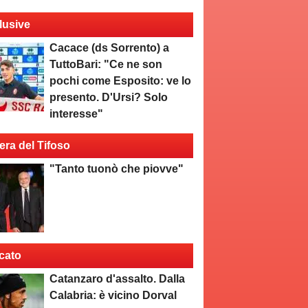
lusive
Cacace (ds Sorrento) a
TuttoBari: "Ce ne son
pochi come Esposito: ve lo
presento. D'Ursi? Solo
interesse"
era del Tifoso
"Tanto tuonò che piovve"
cato
Catanzaro d'assalto. Dalla
Calabria: è vicino Dorval