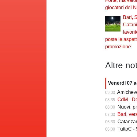
Forte, ma val
giocatori del N
Bari, 
Catania
favori
poste le aspetta
promozione
Altre not
Venerdì 07 
Amichevole In
09:00
CdM - Dorva
08:35
Nuovi, pr
08:00
Bari, ver
07:00
Catanzaro
06:30
TuttoC - 
06:00