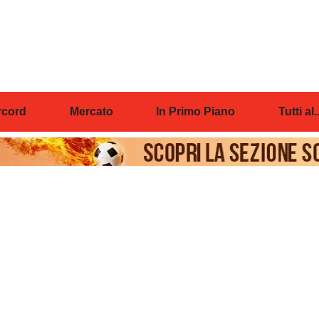
cord
Mercato
In Primo Piano
Tutti al