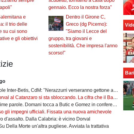
orizziamo sempre
scudetto, torniamo a casa dopo
apoli"
gennaio. Ecco la nostra forza"
Salernitana e
Dentro il Girone C,
: il trio delle
Greco (dg Picerno):
Vid
te su cui sono
"Siamo il Lecce del
tive e gli obiettivi
gruppo, tra giovani e
sostenibilità. Che impresa l'anno
scorso!"
izie
Bar
ago
ter-Betis, CdM: "Nerazzurri verseranno gettone al Bari. E verrà girato al Comune"
l al Catanzaro si sta sbloccando. La cifra che il Bari incasserebbe
ime parole. Domani tocca a Butic e Gomez in conferenza
so gli impegni ufficiali. Fissata una nuova amichevole
 d'assalto. Dalla Calabria: è vicino Dorval
Su Della Morte un'altra pugliese. Avviata la trattativa