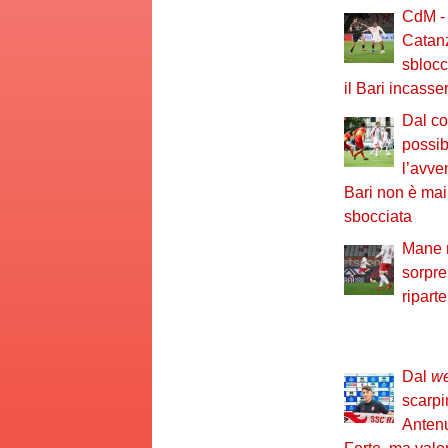
CdM - 
Catanz
sblocc
il Bari incass
Dal co
possib
l’avve
Bari non è ma
sbocciata
Mane r
sorpre
ripart
Dal
w
scarpi
Antenu