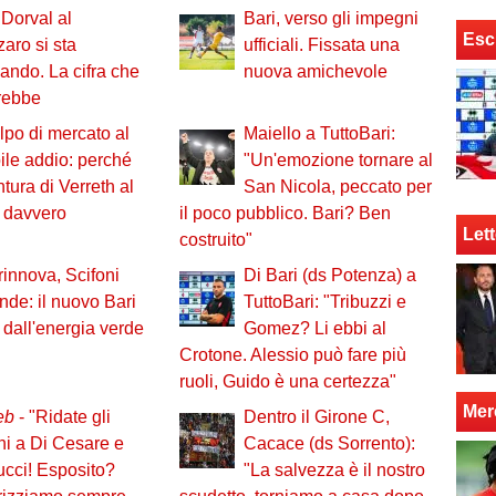
Dorval al
Bari, verso gli impegni
Esc
aro si sta
ufficiali. Fissata una
ando. La cifra che
nuova amichevole
erebbe
lpo di mercato al
Maiello a TuttoBari:
ile addio: perché
"Un'emozione tornare al
ntura di Verreth al
San Nicola, peccato per
i davvero
il poco pubblico. Bari? Ben
Lett
costruito"
innova, Scifoni
Di Bari (ds Potenza) a
nde: il nuovo Bari
TuttoBari: "Tribuzzi e
e dall'energia verde
Gomez? Li ebbi al
Crotone. Alessio può fare più
ruoli, Guido è una certezza"
Mer
eb
- "Ridate gli
Dentro il Girone C,
ni a Di Cesare e
Cacace (ds Sorrento):
cci! Esposito?
"La salvezza è il nostro