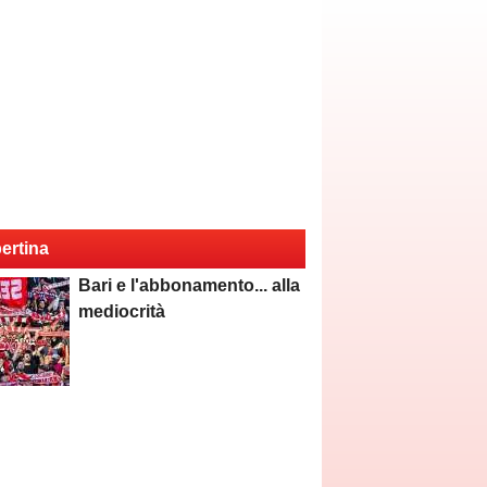
ertina
Bari e l'abbonamento... alla
mediocrità