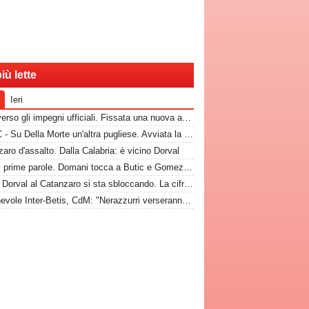
iù lette
Ieri
Bari, verso gli impegni ufficiali. Fissata una nuova amichevole
TuttoC - Su Della Morte un'altra pugliese. Avviata la trattativa
aro d'assalto. Dalla Calabria: è vicino Dorval
Nuovi, prime parole. Domani tocca a Butic e Gomez in conferenza
CdM - Dorval al Catanzaro si sta sbloccando. La cifra che il Bari incasserebbe
Amichevole Inter-Betis, CdM: "Nerazzurri verseranno gettone al Bari. E verrà girato al Comune"