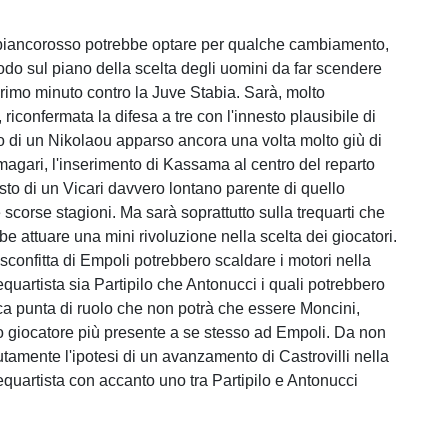
 biancorosso potrebbe optare per qualche cambiamento,
modo sul piano della scelta degli uomini da far scendere
rimo minuto contro la Juve Stabia. Sarà, molto
riconfermata la difesa a tre con l'innesto plausibile di
o di un Nikolaou apparso ancora una volta molto giù di
magari, l'inserimento di Kassama al centro del reparto
sto di un Vicari davvero lontano parente di quello
scorse stagioni. Ma sarà soprattutto sulla trequarti che
be attuare una mini rivoluzione nella scelta dei giocatori.
sconfitta di Empoli potrebbero scaldare i motori nella
equartista sia Partipilo che Antonucci i quali potrebbero
ica punta di ruolo che non potrà che essere Moncini,
o giocatore più presente a se stesso ad Empoli. Da non
utamente l'ipotesi di un avanzamento di Castrovilli nella
equartista con accanto uno tra Partipilo e Antonucci
.