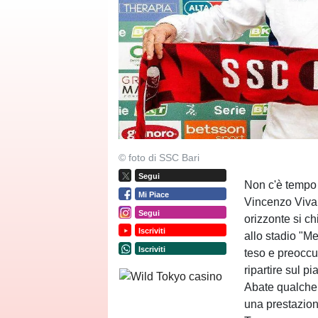
© foto di SSC Bari
Segui
Non c'è tempo d
Mi Piace
Vincenzo Vivar
Segui
orizzonte si c
Iscriviti
allo stadio "M
Iscriviti
teso e preoccu
ripartire sul p
Abate qualche 
una prestazion