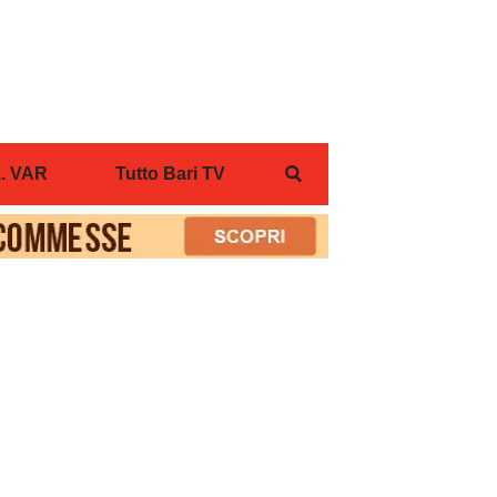
... VAR
Tutto Bari TV