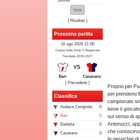
pronte
[
Risultati
]
Prossima partita
16 ago 2026 21:00
Coppa Italia Serie C Regionale
Trenitalia 2026-2027
VS
Bari
Casarano
[ Precedenti ]
Proprio per Par
per prendersi 
Classifica
campionato si
Audace Cerignola
0
bene il giocat
Bari
0
sul senso di ap
Antonucci, app
Barletta
0
che conoscevam
Casarano
0
le gerarchie d