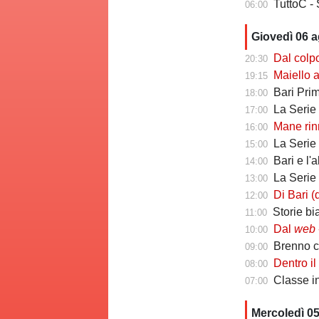
TuttoC - 
06:00
Giovedì 06 
Dal colpo di me
20:30
Maiello a Tutto
19:15
Bari Primav
18:00
La Serie C che 
17:00
Mane rinno
16:00
La Serie C ch
15:00
Bari e l'
14:00
La Serie C che 
13:00
Di Bari (ds Poten
12:00
Storie biancoros
11:00
Dal
web
-
10:00
Brenno camb
09:00
Dentro il Girone C
08:00
Classe infin
07:00
Mercoledì 0