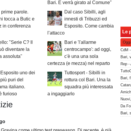
Bari. E verrà girato al Comune"
 prime parole.
Dal caso Sibilli, agli
 tocca a Butic e
innesti di Tribuzzi ed
 in conferenza
Esposito. Come cambia
Le p
l’attacco
llo: "Serie C? Il
Bari e 'l'allarme
Oggi
uò diventare la
centrocampo': ad oggi,
ta assoluta"
c'è una una sola
certezza (e mezza) nel reparto
Esposito uno dei
Tuttosport - Sibilli in
 più puri del
rottura col Bari. Una la
Catanz
ma italiano.
squadra più interessata
è furioso
a ingaggiarlo
izie
ago
Gravina come ultimo test preseason. Di recente, è già successo due volte