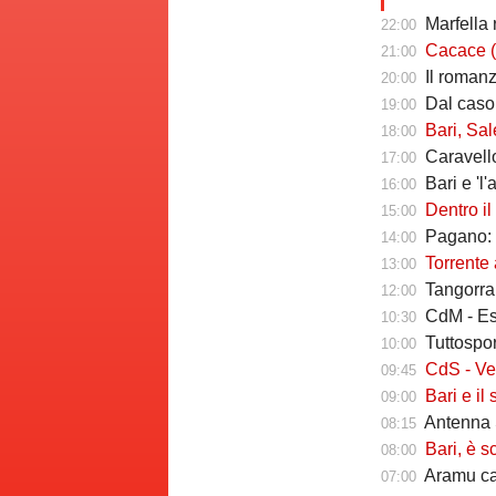
Marfella 
22:00
Cacace (ds Sorr
21:00
Il romanzo 
20:00
Dal caso Si
19:00
Bari, Salernita
18:00
Caravello
17:00
Bari e 'l'al
16:00
Dentro il Girone 
15:00
Pagano: "
14:00
Torrente a
13:00
Tangorra sull
12:00
CdM - Esposi
10:30
Tuttosport -
10:00
CdS - Verreth 
09:45
Bari e il sal
09:00
Antenna S
08:15
Bari, è s
08:00
Aramu cam
07:00