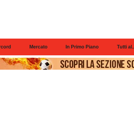
cord
Mercato
In Primo Piano
Tutti al