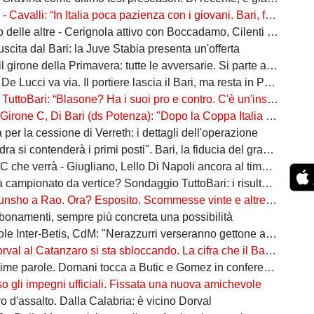
alli: “In Italia poca pazienza con i giovani. Bari, fai la cosa più bella: ti spiego come”
ltre - Cerignola attivo con Boccadamo, Cilenti e Padula. Casertana su Antonio Ferrara. Della Morte piace al Foggia
n uscita dal Bari: la Juve Stabia presenta un'offerta
l girone della Primavera: tutte le avversarie. Si parte a settembre
 De Lucci va via. Il portiere lascia il Bari, ma resta in Puglia
oBari: “Blasone? Ha i suoi pro e contro. C'è un'insidia enorme: favoriti sì, ma non basta”
 Di Bari (ds Potenza): "Dopo la Coppa Italia vinta, vogliamo infastidire ancora. Vi nomino qualche nostro giovane"
ta per la cessione di Verreth: i dettagli dell'operazione
a si contenderà i primi posti". Bari, la fiducia del grande ex
à - Giugliano, Lello Di Napoli ancora al timone: il re delle salvezze vuole evitare un'altra stagione da brividi
campionato da vertice? Sondaggio TuttoBari: i risultati provvisori
o a Rao. Ora? Esposito. Scommesse vinte e altre perse sull'asse Napoli-Bari
bonamenti, sempre più concreta una possibilità
ter-Betis, CdM: "Nerazzurri verseranno gettone al Bari. E verrà girato al Comune"
l al Catanzaro si sta sbloccando. La cifra che il Bari incasserebbe
ime parole. Domani tocca a Butic e Gomez in conferenza
so gli impegni ufficiali. Fissata una nuova amichevole
 d'assalto. Dalla Calabria: è vicino Dorval