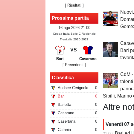
[
Risultati
]
Nuovi,
Prossima partita
Domani
Gomez
16 ago 2026 21:00
Coppa Italia Serie C Regionale
Trenitalia 2026-2027
Carave
VS
Bari p
favori
Bari
Casarano
[ Precedenti ]
CdM - 
Classifica
talenti
Audace Cerignola
0
panora
Sibilli, Marino 
Bari
0
Altre not
Barletta
0
Casarano
0
Casertana
0
Venerdì 07 
Catania
0
Bari ed il 
21:00