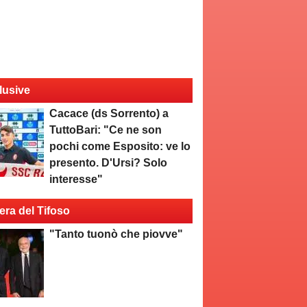
lusive
Cacace (ds Sorrento) a
TuttoBari: "Ce ne son
pochi come Esposito: ve lo
presento. D'Ursi? Solo
interesse"
era del Tifoso
"Tanto tuonò che piovve"