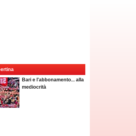
ertina
Bari e l'abbonamento... alla
mediocrità