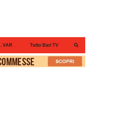
... VAR
Tutto Bari TV