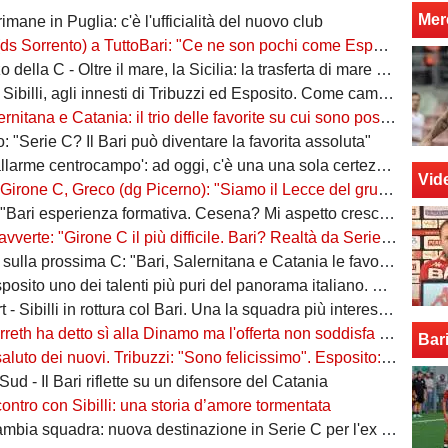
Mer
rimane in Puglia: c'è l'ufficialità del nuovo club
ento) a TuttoBari: "Ce ne son pochi come Esposito: ve lo presento. D'Ursi? Solo interesse"
della C - Oltre il mare, la Sicilia: la trasferta di mare e di vento
billi, agli innesti di Tribuzzi ed Esposito. Come cambia l’attacco
na e Catania: il trio delle favorite su cui sono poste le aspettative e gli obiettivi promozione
: "Serie C? Il Bari può diventare la favorita assoluta"
larme centrocampo': ad oggi, c'è una una sola certezza (e mezza) nel reparto
Vid
C, Greco (dg Picerno): "Siamo il Lecce del gruppo, tra giovani e sostenibilità. Che impresa l'anno scorso!"
Bari esperienza formativa. Cesena? Mi aspetto crescita"
vverte: "Girone C il più difficile. Bari? Realtà da Serie A"
a prossima C: "Bari, Salernitana e Catania le favorite. Subito dopo altre due"
to uno dei talenti più puri del panorama italiano. Sibilli, Marino è furioso
 Sibilli in rottura col Bari. Una la squadra più interessata a ingaggiarlo
ha detto sì alla Dinamo ma l'offerta non soddisfa il Bari. Della Morte, niente conferme
Bar
uto dei nuovi. Tribuzzi: "Sono felicissimo". Esposito: "Ci vediamo al San Nicola"
ud - Il Bari riflette su un difensore del Catania
contro con Sibilli: una storia d’amore tormentata
bia squadra: nuova destinazione in Serie C per l'ex Bari