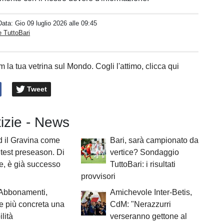
Data:
Gio 09 luglio 2026 alle 09:45
 TuttoBari
 la tua vetrina sul Mondo. Cogli l'attimo, clicca qui
Tweet
tizie - News
d il Gravina come
Bari, sarà campionato da
 test preseason. Di
vertice? Sondaggio
e, è già successo
TuttoBari: i risultati
provvisori
 Abbonamenti,
Amichevole Inter-Betis,
 più concreta una
CdM: "Nerazzurri
lità
verseranno gettone al