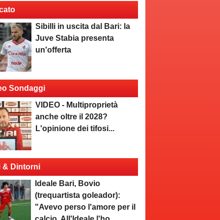
cato
Sibilli in uscita dal Bari: la
Juve Stabia presenta
un'offerta
eo Sondaggi
VIDEO - Multiproprietà
anche oltre il 2028?
L'opinione dei tifosi...
i & Dintorni
Ideale Bari, Bovio
(trequartista goleador):
"Avevo perso l'amore per il
calcio. All'Ideale l'ho