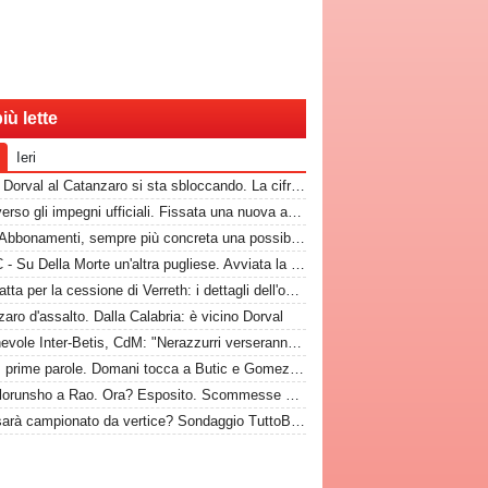
iù lette
Ieri
CdM - Dorval al Catanzaro si sta sbloccando. La cifra che il Bari incasserebbe
Bari, verso gli impegni ufficiali. Fissata una nuova amichevole
Rep - Abbonamenti, sempre più concreta una possibilità
TuttoC - Su Della Morte un'altra pugliese. Avviata la trattativa
Bari, fatta per la cessione di Verreth: i dettagli dell'operazione
aro d'assalto. Dalla Calabria: è vicino Dorval
Amichevole Inter-Betis, CdM: "Nerazzurri verseranno gettone al Bari. E verrà girato al Comune"
Nuovi, prime parole. Domani tocca a Butic e Gomez in conferenza
Da Folorunsho a Rao. Ora? Esposito. Scommesse vinte e altre perse sull'asse Napoli-Bari
Bari, sarà campionato da vertice? Sondaggio TuttoBari: i risultati provvisori