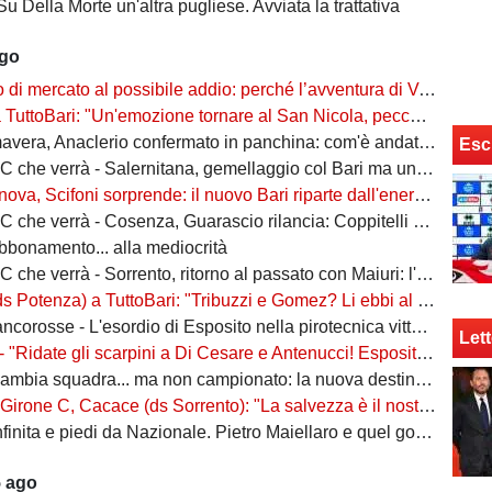
Su Della Morte un'altra pugliese. Avviata la trattativa
ago
rcato al possibile addio: perché l’avventura di Verreth al Bari non è mai davvero sbocciata
Bari: "Un'emozione tornare al San Nicola, peccato per il poco pubblico. Bari? Ben costruito"
era, Anaclerio confermato in panchina: com'è andata la scorsa stagione?
Esc
verrà - Salernitana, gemellaggio col Bari ma una sola missione: tornare subito in Serie B
va, Scifoni sorprende: il nuovo Bari riparte dall'energia verde
e verrà - Cosenza, Guarascio rilancia: Coppitelli per riportare i lupi in Serie B
abbonamento... alla mediocrità
verrà - Sorrento, ritorno al passato con Maiuri: l'obiettivo è una salvezza senza affanni
za) a TuttoBari: "Tribuzzi e Gomez? Li ebbi al Crotone. Alessio può fare più ruoli, Guido è una certezza"
se - L'esordio di Esposito nella pirotecnica vittoria contro la Spal di De Rossi e Nainggolan
Lett
 "Ridate gli scarpini a Di Cesare e Antenucci! Esposito? Forte, ma valorizziamo sempre giocatori del Napoli"
ia squadra... ma non campionato: la nuova destinazione dell'ex Bari
, Cacace (ds Sorrento): "La salvezza è il nostro scudetto, torniamo a casa dopo gennaio. Ecco la nostra forza"
ita e piedi da Nazionale. Pietro Maiellaro e quel gol da quaranta metri...
5 ago