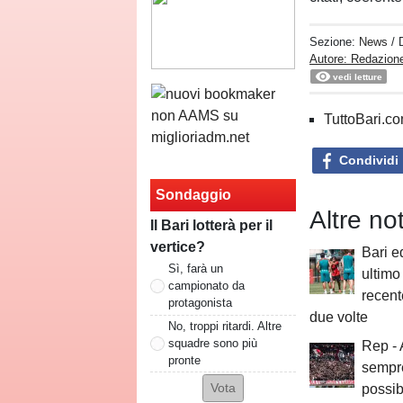
Sezione:
News
/ 
Autore: Redazione
vedi letture
TuttoBari.com
Condividi
Sondaggio
Altre no
Il Bari lotterà per il
vertice?
Bari e
Sì, farà un
ultimo
campionato da
recent
protagonista
due volte
No, troppi ritardi. Altre
squadre sono più
Rep -
pronte
sempre
possibi