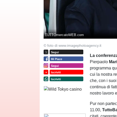
TUTTOmercatoWEB.com
© foto di www.imagephotoagency.it
Segui
La conferenz
Mi Piace
Pierpaolo
Mar
Segui
programma ques
Iscriviti
cui la nostra 
Iscriviti
che, con i suoi 
continua di fa
nostro lavoro 
Pur non partec
11.00,
TuttoB
citati, coeren