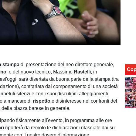
a stampa
di presentazione del neo direttore generale,
Cop
ino
, e del nuovo tecnico, Massimo
Rastelli
, in
t'oggi, sarà disertata da buona parte della stampa (tra
redazione), contrariata dal comportamento di una società
ripetuti silenzi e con i suoi discutibili atteggiamenti,
tto a mancare di
rispetto
e disinteresse nei confronti del
e della piazza barese in generale.
ipando fisicamente all'evento, in programma alle ore
ari
riporterà da remoto le dichiarazioni rilasciate dai su
temente con il nostro dovere d'informazione.