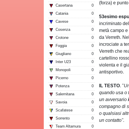
(forza) e punto
Casertana
0
Catania
0
53esimo espu
Cavese
0
incriminato del
Cosenza
0
metà campo e v
da Verreth. Nel
Crotone
0
incrociate a te
Foggia
0
Verreth che re
Giugliano
0
cartellino ross
Inter U23
0
violenta e il g
Monopoli
0
antisportivo.
Picerno
0
IL TESTO
. "
Un
Potenza
0
quando usa o t
Salernitana
0
un avversario
i
Savoia
0
compagno di sq
Scafatese
0
o qualsiasi alt
Sorrento
0
un contatto".
Team Altamura
0