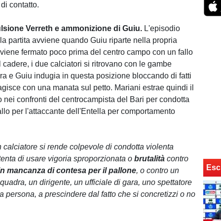
 di contatto.
lsione Verreth e ammonizione di Guiu
.
L'episodio
la partita avviene quando Guiu riparte nella propria
iene fermato poco prima del centro campo con un fallo
 cadere, i due calciatori si ritrovano con le gambe
rra e Guiu indugia in questa posizione bloccando di fatti
agisce con una manata sul petto. Mariani estrae quindi il
o nei confronti del centrocampista del Bari per condotta
iallo per l'attaccante dell'Entella per comportamento
 calciatore si rende colpevole di condotta violenta
enta di usare vigoria sproporzionata o
brutalità
contro
Esc
n mancanza di contesa per il pallone
, o contro un
uadra, un dirigente, un ufficiale di gara, uno spettatore
ra persona, a prescindere dal fatto che si concretizzi o no