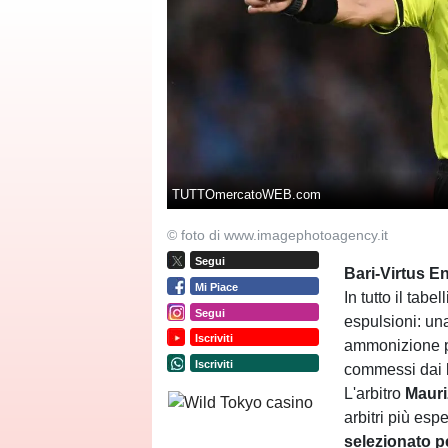
TUTTOmercatoWEB.com
© foto di www.imagephotoagency.it
Segui
Bari-Virtus En
Mi Piace
In tutto il tab
Segui
espulsioni: una
Iscriviti
ammonizione per 
Iscriviti
commessi dai b
L'arbitro
Mauri
arbitri più espe
selezionato pe