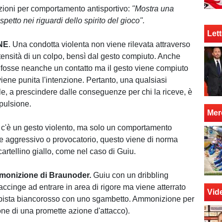
ioni per comportamento antisportivo:
"Mostra una
petto nei riguardi dello spirito del gioco".
Lett
NE
. Una condotta violenta non viene rilevata attraverso
ntensità di un colpo, bensì dal gesto compiuto. Anche
 fosse neanche un contatto ma il gesto viene compiuto
iene punita l'intenzione. Pertanto, una qualsiasi
le, a prescindere dalle conseguenze per chi la riceve, è
spulsione.
Mer
c'è un gesto violento, ma solo un comportamento
 aggressivo o provocatorio, questo viene di norma
artellino giallo, come nel caso di Guiu.
monizione di Braunoder.
Guiu con un dribbling
 accinge ad entrare in area di rigore ma viene atterrato
Vid
pista biancorosso con uno sgambetto. Ammonizione per
one di una promette azione d'attacco).