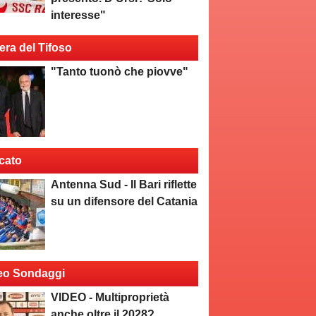
interesse"
era del Tifoso
"Tanto tuonò che piovve"
cato
Antenna Sud - Il Bari riflette
su un difensore del Catania
eo Sondaggi
VIDEO - Multiproprietà
anche oltre il 2028?