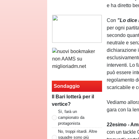
e ha diretto be
Con
"Lo dice
per ogni partita
secondo quanto
neutrale e senz
dichiarazione i
esclusivamente 
interventi. Lo
può essere int
regolamento de
Sondaggio
scaricabile e c
Il Bari lotterà per il
Vediamo allora
vertice?
gara con la le
Sì, farà un
campionato da
protagonista
22esimo - Am
No, troppi ritardi. Altre
con un tackle 
squadre sono più