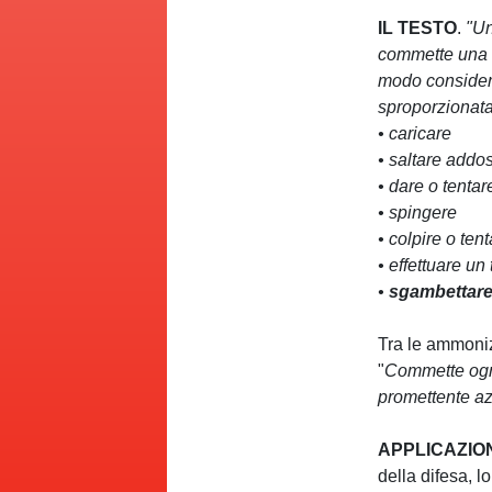
IL TESTO
.
"
Un
commette una d
modo considera
sproporzionata
• caricare
• saltare addo
• dare o tentar
• spingere
• colpire o tent
•
effettuare un
•
sgambettare
Tra le ammoniz
"
Commette ogni
promettente az
APPLICAZIO
della difesa, l