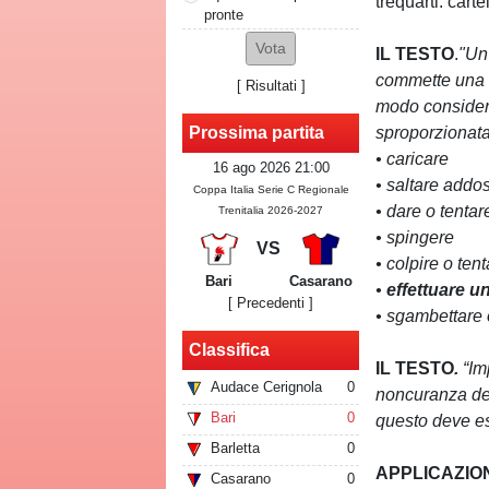
trequarti: cart
pronte
IL TESTO
.
"
Un 
commette una d
[
Risultati
]
modo considera
sproporzionata
Prossima partita
• caricare
16 ago 2026 21:00
• saltare addo
Coppa Italia Serie C Regionale
• dare o tentar
Trenitalia 2026-2027
• spingere
VS
• colpire o tent
Bari
Casarano
•
effettuare u
[ Precedenti ]
• sgambettare 
Classifica
IL TESTO
.
“Im
Audace Cerignola
0
noncuranza del
Bari
0
questo deve e
Barletta
0
APPLICAZIO
Casarano
0