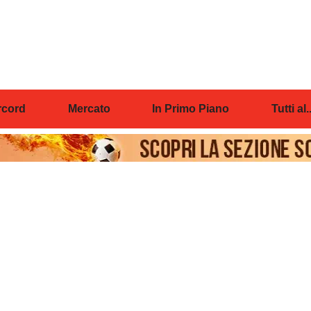
cord
Mercato
In Primo Piano
Tutti al