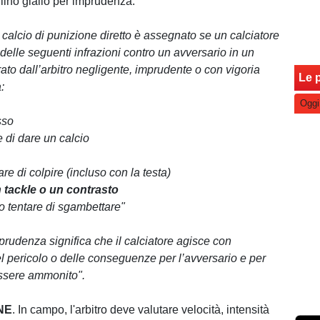
ellino giallo per imprudenza.
calcio di punizione diretto è assegnato se un calciatore
elle seguenti infrazioni contro un avversario in un
to dall’arbitro negligente, imprudente o con vigoria
Le p
:
Oggi
sso
e di dare un calcio
are di colpire (incluso con la testa)
n tackle o un contrasto
o tentare di sgambettare"
prudenza significa che il calciatore agisce con
 pericolo o delle conseguenze per l’avversario e per
ssere ammonito".
NE
. In campo, l'arbitro deve valutare velocità, intensità