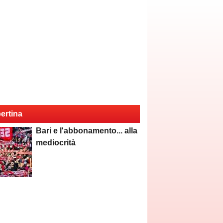
ertina
Bari e l'abbonamento... alla
mediocrità