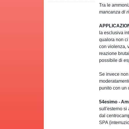
Tra le ammoniz
mancanza di ris
APPLICAZIO
la esclusiva i
qualora non ci
con violenza, v
reazione bruta
possibile di e
Se invece non 
moderatamente
punito con un c
54esimo - Am
sull'esterno si
dal centrocam
SPA (interruzi