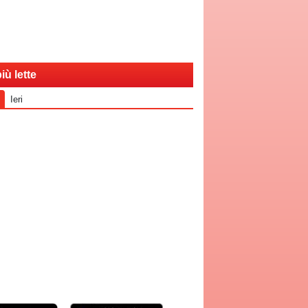
iù lette
Ieri