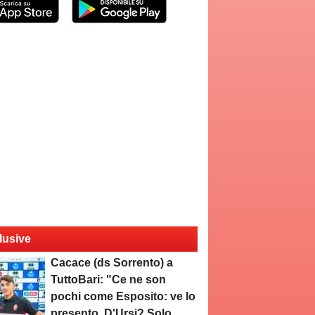
lusive
Cacace (ds Sorrento) a
TuttoBari: "Ce ne son
pochi come Esposito: ve lo
presento. D'Ursi? Solo