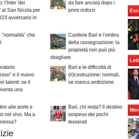
: l'Inter 'dei
da fare ancora dopo i
' al San Nicola per
primi rinforzi
Esc
U23 avversario in
 "normalità" che
Cantiere Bari e l'ombra
è
della rassegnazione: la
proprietà non può più
sbagliare
Lett
oratorio
Bari e le difficoltà di
aso" e il nuovo
(ri)costruzione: normali,
i talenti: se il
se manca ambizione
 diventa una
itiro alle porte e
Bari, chi resta? Il destino
Mer
o nel vivo. Ma a
sospeso dei pochi
teressa?
tesserati
izie