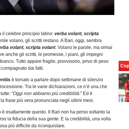
 il celebre principio latino:
verba volant, scripta
role volano, gli scritti restano. A Bari, oggi, sembra
erba volant, scripta volant
. Volano le parole, ma ormai
 anche gli scritti, le promesse, i piani, gli impegni
ianco. Tutto appare fragile, provvisorio, privo di peso
Cop
ccompagnato dai fatti.
ntiis
è tornato a parlare dopo settimane di silenzio
trocessione. Tra le varie dichiarazioni, ce n’è una che
tutte: “
Oggi non abbiamo più credibilità
.” Ed è
la frase più vera pronunciata negli ultimi mesi.
o è esattamente questo. Il Bari non ha perso soltanto la
so la fiducia della sua gente. E la credibilità, una volta
osa più difficile da riconquistare.