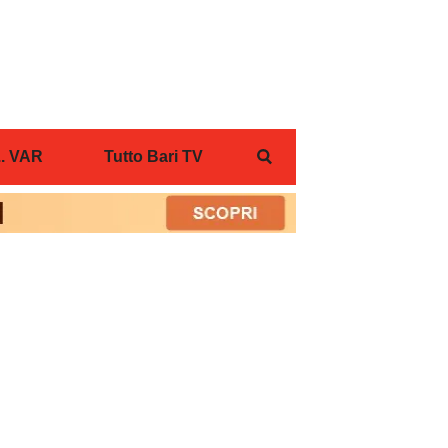
... VAR
Tutto Bari TV