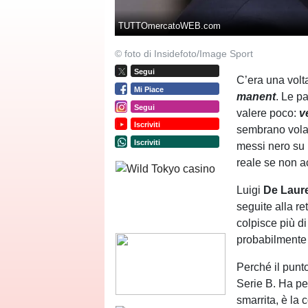
TUTTOmercatoWEB.com
© foto di Insidefoto/Image Sport
Segui
C’era una volta
Mi Piace
manent
. Le pa
Segui
valere poco:
v
Iscriviti
sembrano volare
Iscriviti
messi nero su b
reale se non a
Luigi
De Laure
seguite alla re
colpisce più di 
probabilmente 
Perché il punt
Serie B. Ha per
smarrita, è la c