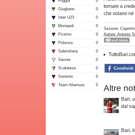
Foggia
0
tornare a crede
Giugliano
0
che volano né g
Inter U23
0
Monopoli
0
Sezione:
Copertin
Autore: Antonio Te
Picerno
0
vedi letture
Potenza
0
Salernitana
0
TuttoBari.com
Savoia
0
Condividi
Scafatese
0
Sorrento
0
Team Altamura
0
Altre no
Bari, 
dal sa
Bari, 