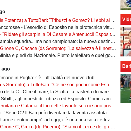
ago
Vid
za) a TuttoBari: "Tribuzzi e Gomez? Li ebbi al Crotone. Lorenzo può fare più ruoli, Guido è una certezza"
se - L'esordio di Esposito nella pirotecnica vittoria contro la Spal di De Rossi e Nainggolan
 "Ridate gli scarpini a Di Cesare e Antenucci! Esposito? Forte, ma valorizziamo sempre giocatori del Napoli"
ia squadra... ma non campionato: la nuova destinazione dell'ex Bari
, Cacace (ds Sorrento): "La salvezza è il nostro scudetto, torniamo a casa dopo gennaio. Ecco la nostra forza"
ita e piedi da Nazionale. Pietro Maiellaro e quel gol da quaranta metri...
Bar
5 ago
rimane in Puglia: c'è l'ufficialità del nuovo club
ento) a TuttoBari: "Ce ne son pochi come Esposito: ve lo presento. D'Ursi? Solo interesse"
della C - Oltre il mare, la Sicilia: la trasferta di mare e di vento
billi, agli innesti di Tribuzzi ed Esposito. Come cambia l’attacco
na e Catania: il trio delle favorite su cui sono poste le aspettative e gli obiettivi promozione
: "Serie C? Il Bari può diventare la favorita assoluta"
larme centrocampo': ad oggi, c'è una una sola certezza (e mezza) nel reparto
C, Greco (dg Picerno): "Siamo il Lecce del gruppo, tra giovani e sostenibilità. Che impresa l'anno scorso!"