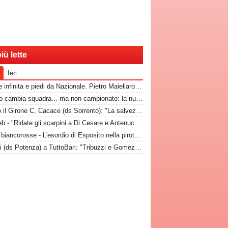
iù lette
Ieri
Classe infinita e piedi da Nazionale. Pietro Maiellaro e quel gol da quaranta metri...
Brenno cambia squadra... ma non campionato: la nuova destinazione dell'ex Bari
Dentro il Girone C, Cacace (ds Sorrento): "La salvezza è il nostro scudetto, torniamo a casa dopo gennaio. Ecco la nostra forza"
Dal web - "Ridate gli scarpini a Di Cesare e Antenucci! Esposito? Forte, ma valorizziamo sempre giocatori del Napoli"
Storie biancorosse - L'esordio di Esposito nella pirotecnica vittoria contro la Spal di De Rossi e Nainggolan
Di Bari (ds Potenza) a TuttoBari: "Tribuzzi e Gomez? Li ebbi al Crotone. Lorenzo può fare più ruoli, Guido è una certezza"