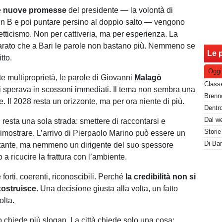
e
nuove promesse
del presidente — la volontà di
 in B e poi puntare persino al doppio salto — vengono
etticismo. Non per cattiveria, ma per esperienza. La
arato che a Bari le parole non bastano più. Nemmeno se
Le p
tto.
Oggi
te multiproprietà, le parole di Giovanni
Malagò
i sperava in scossoni immediati. Il tema non sembra una
le. Il 2028 resta un orizzonte, ma per ora niente di più.
i resta una sola strada: smettere di raccontarsi e
imostrare. L’arrivo di Pierpaolo Marino può essere un
tante, ma nemmeno un dirigente del suo spessore
 a ricucire la frattura con l’ambiente.
forti, coerenti, riconoscibili. Perché
la credibilità non si
costruisce
. Una decisione giusta alla volta, un fatto
olta.
 chiede più slogan. La città chiede solo una cosa: