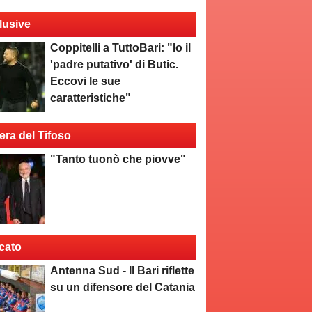
lusive
Coppitelli a TuttoBari: "Io il
'padre putativo' di Butic.
Eccovi le sue
caratteristiche"
era del Tifoso
"Tanto tuonò che piovve"
cato
Antenna Sud - Il Bari riflette
su un difensore del Catania