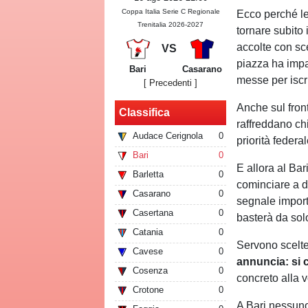
Coppa Italia Serie C Regionale
Ecco perché l
Trenitalia 2026-2027
tornare subito
accolte con sc
VS
piazza ha imp
Bari
Casarano
messe per iscri
[ Precedenti ]
Anche sul fron
Classifica
raffreddano ch
Audace Cerignola
0
priorità federa
Bari
0
E allora al Bar
Barletta
0
cominciare a d
Casarano
0
segnale impor
Casertana
0
basterà da solo
Catania
0
Servono scelte 
Cavese
0
annuncia: si 
Cosenza
0
concreto alla v
Crotone
0
A Bari nessuno