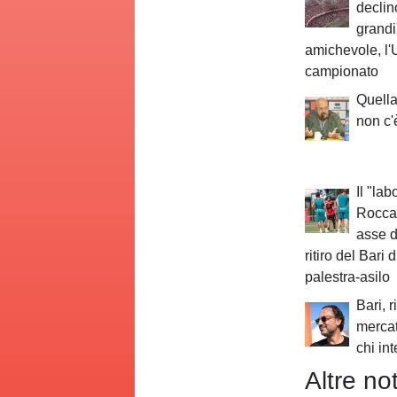
declino
grandi
amichevole, l'
campionato
Quella
non c'
Il "lab
Roccar
asse de
ritiro del Bari
palestra-asilo
Bari, r
mercat
chi in
Altre not