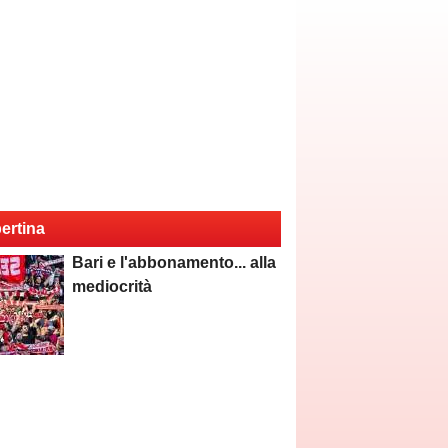
ertina
Bari e l'abbonamento... alla
mediocrità