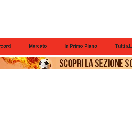
cord
Mercato
In Primo Piano
Tutti al