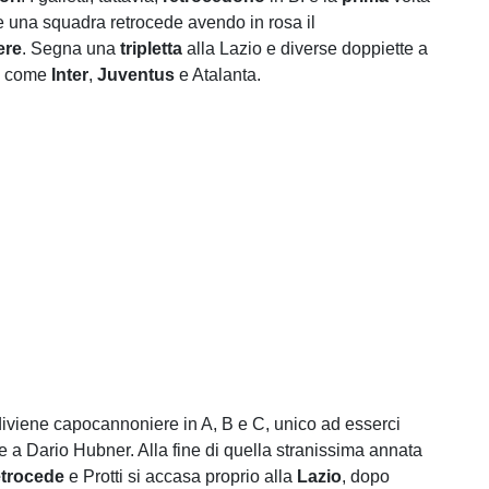
he una squadra retrocede avendo in rosa il
ere
. Segna una
tripletta
alla Lazio e diverse doppiette a
ri come
Inter
,
Juventus
e Atalanta.
, diviene capocannoniere in A, B e C, unico ad esserci
e a Dario Hubner. Alla fine di quella stranissima annata
etrocede
e Protti si accasa proprio alla
Lazio
, dopo