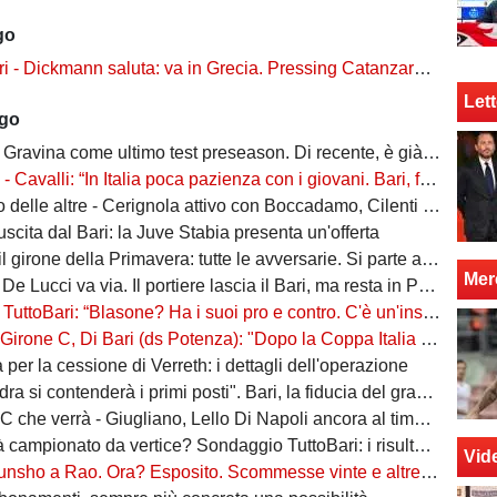
go
ckmann saluta: va in Grecia. Pressing Catanzaro per Dorval, Vicari piace ad una pugliese
Lett
ago
Gravina come ultimo test preseason. Di recente, è già successo due volte
alli: “In Italia poca pazienza con i giovani. Bari, fai la cosa più bella: ti spiego come”
ltre - Cerignola attivo con Boccadamo, Cilenti e Padula. Casertana su Antonio Ferrara. Della Morte piace al Foggia
n uscita dal Bari: la Juve Stabia presenta un'offerta
l girone della Primavera: tutte le avversarie. Si parte a settembre
Mer
 De Lucci va via. Il portiere lascia il Bari, ma resta in Puglia
oBari: “Blasone? Ha i suoi pro e contro. C'è un'insidia enorme: favoriti sì, ma non basta”
 Di Bari (ds Potenza): "Dopo la Coppa Italia vinta, vogliamo infastidire ancora. Vi nomino qualche nostro giovane"
ta per la cessione di Verreth: i dettagli dell'operazione
a si contenderà i primi posti". Bari, la fiducia del grande ex
à - Giugliano, Lello Di Napoli ancora al timone: il re delle salvezze vuole evitare un'altra stagione da brividi
campionato da vertice? Sondaggio TuttoBari: i risultati provvisori
Vid
o a Rao. Ora? Esposito. Scommesse vinte e altre perse sull'asse Napoli-Bari