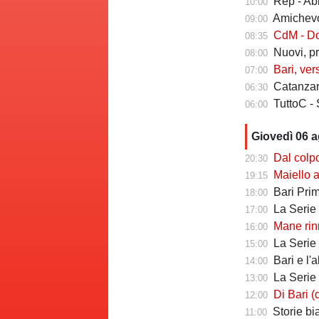
Rep - Ab
10:00
Amichevole In
09:00
CdM - Dorva
08:35
Nuovi, pr
08:00
Bari, ver
07:00
Catanzaro
06:30
TuttoC - 
06:00
Giovedì 06 
Dal colpo di me
20:30
Maiello a Tutto
19:15
Bari Primav
18:00
La Serie C che 
17:00
Mane rinno
16:00
La Serie C ch
15:00
Bari e l'
14:00
La Serie C che 
13:00
Di Bari (ds Poten
12:00
Storie biancoros
11:00