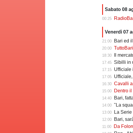
Sabato 08 a
RadioBari - Di
00:25
Venerdì 07 
Bari ed il 
21:00
TuttoBari - Cav
20:00
Il mercato delle a
18:30
Sibilli i
17:45
Ufficiale i
17:15
Ufficiale,
17:05
Cavalli a Tutt
16:30
Dentro il Girone C,
15:00
Bari, fat
14:40
"La squadr
14:00
La Serie C che verr
13:00
Bari, sarà 
12:00
Da Folorunsh
11:00