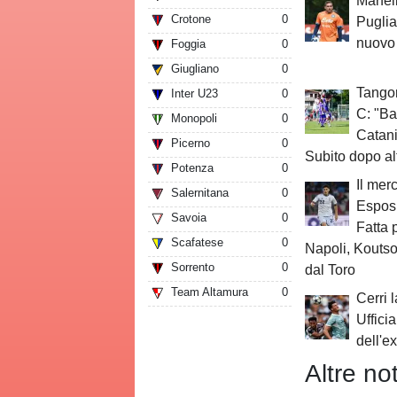
Marfel
Crotone
0
Puglia:
nuovo
Foggia
0
Giugliano
0
Tangor
Inter U23
0
C: "Ba
Monopoli
0
Catani
Picerno
0
Subito dopo al
Potenza
0
Il mer
Salernitana
0
Esposi
Savoia
0
Fatta 
Scafatese
0
Napoli, Kouts
Sorrento
0
dal Toro
Team Altamura
0
Cerri l
Ufficia
dell'ex
Altre not