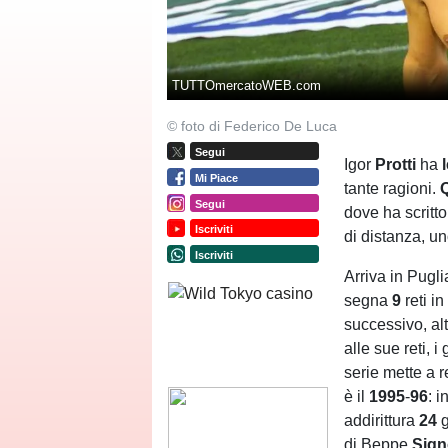
TUTTOmercatoWEB.com
© foto di Federico De Luca
Segui
Igor
Protti
ha
Mi Piace
tante ragioni.
Segui
dove ha scritto 
Iscriviti
di distanza, un
Iscriviti
Arriva in Pugl
segna
9
reti i
successivo, alt
alle sue reti, i
serie mette a 
è il
1995
-
96
: 
addirittura
24
g
di Beppe
Sign