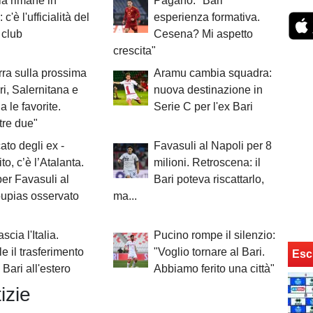
la rimane in
Pagano: "Bari
 c'è l'ufficialità del
esperienza formativa.
 club
Cesena? Mi aspetto
crescita"
ra sulla prossima
Aramu cambia squadra:
ri, Salernitana e
nuova destinazione in
a le favorite.
Serie C per l'ex Bari
tre due"
cato degli ex -
Favasuli al Napoli per 8
to, c’è l’Atalanta.
milioni. Retroscena: il
per Favasuli al
Bari poteva riscattarlo,
oupias osservato
ma...
ascia l'Italia.
Pucino rompe il silenzio:
le il trasferimento
"Voglio tornare al Bari.
Esc
 Bari all'estero
Abbiamo ferito una città"
izie