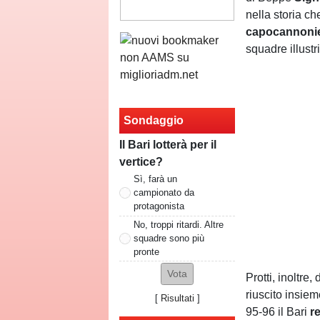
nella storia c
capocannoni
squadre illust
Sondaggio
Il Bari lotterà per il
vertice?
Sì, farà un
campionato da
protagonista
No, troppi ritardi. Altre
squadre sono più
pronte
Protti, inoltre
riuscito insiem
[
Risultati
]
95-96 il Bari
r