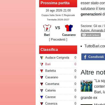
esser stato
cor
Prossima partita
salutano il lor
16 ago 2026 21:00
generazioni
di
Coppa Italia Serie C Regionale
Trenitalia 2026-2027
Sezione:
Gli ex
/
VS
Autore: Armando 
Bari
Casarano
vedi letture
[ Precedenti ]
TuttoBari.com
Classifica
Condividi
Audace Cerignola
0
Bari
0
Altre not
Barletta
0
Casarano
0
"La sq
Casertana
0
conten
Catania
0
Bari, l
Cavese
0
grande ex
Cosenza
0