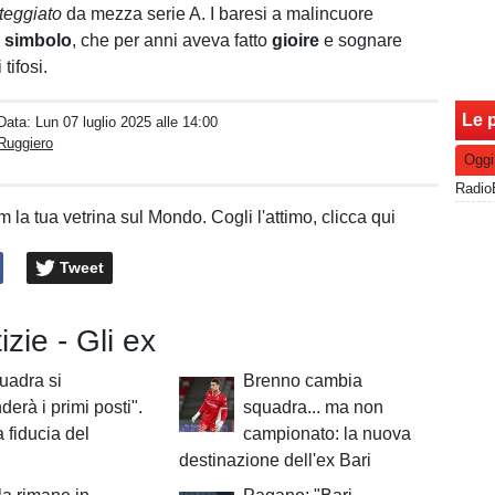
teggiato
da mezza serie A. I baresi a malincuore
o
simbolo
, che per anni aveva fatto
gioire
e sognare
 tifosi.
Le p
 Data:
Lun 07 luglio 2025 alle 14:00
Ruggiero
Oggi
 la tua vetrina sul Mondo. Cogli l'attimo, clicca qui
Tweet
izie - Gli ex
uadra si
Brenno cambia
derà i primi posti".
squadra... ma non
a fiducia del
campionato: la nuova
destinazione dell'ex Bari