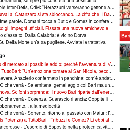
bonamenti, sempre più concreta una possibilità
ter-Betis, CdM: "Nerazzurri verseranno gettone al Bari. E verrà girato al Comune"
l al Catanzaro si sta sbloccando. La cifra che il Bari incasserebbe
ime parole. Domani tocca a Butic e Gomez in conferenza
so gli impegni ufficiali. Fissata una nuova amichevole
 d'assalto. Dalla Calabria: è vicino Dorval
Bar
Su Della Morte un'altra pugliese. Avviata la trattativa
ago
rcato al possibile addio: perché l’avventura di Verreth al Bari non è mai davvero sbocciata
Bari: "Un'emozione tornare al San Nicola, peccato per il poco pubblico. Bari? Ben costruito"
era, Anaclerio confermato in panchina: com'è andata la scorsa stagione?
verrà - Salernitana, gemellaggio col Bari ma una sola missione: tornare subito in Serie B
va, Scifoni sorprende: il nuovo Bari riparte dall'energia verde
e verrà - Cosenza, Guarascio rilancia: Coppitelli per riportare i lupi in Serie B
abbonamento... alla mediocrità
verrà - Sorrento, ritorno al passato con Maiuri: l'obiettivo è una salvezza senza affanni
za) a TuttoBari: "Tribuzzi e Gomez? Li ebbi al Crotone. Alessio può fare più ruoli, Guido è una certezza"
se - L'esordio di Esposito nella pirotecnica vittoria contro la Spal di De Rossi e Nainggolan