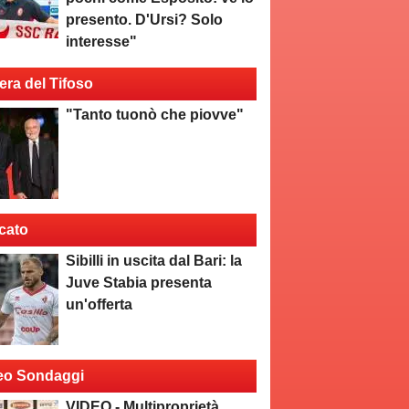
presento. D'Ursi? Solo
interesse"
era del Tifoso
"Tanto tuonò che piovve"
cato
Sibilli in uscita dal Bari: la
Juve Stabia presenta
un'offerta
eo Sondaggi
VIDEO - Multiproprietà