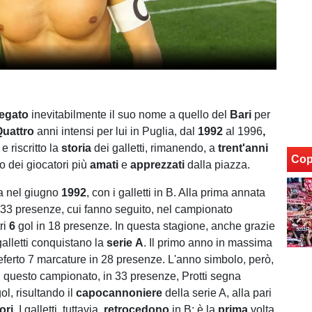
legato
inevitabilmente il suo nome a quello del
Bari
per
Quattro
anni intensi per lui in Puglia, dal
1992
al 1996
,
e riscritto la
storia
dei galletti, rimanendo, a
trent'anni
Cop
o dei giocatori più
amati
e
apprezzati
dalla piazza.
ia nel giugno
1992
, con i galletti in B. Alla prima annata
n 33 presenze, cui fanno seguito, nel campionato
ri
6
gol in 18 presenze. In questa stagione, anche grazie
 galletti conquistano la
serie
A
. Il primo anno in massima
referto 7 marcature in 28 presenze. L'anno simbolo, però,
in questo campionato, in 33 presenze, Protti segna
ol, risultando il
capocannoniere
della serie A, alla pari
ori
. I galletti, tuttavia,
retrocedono
in B: è la
prima
volta