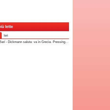
iù lette
Ieri
RadioBari - Dickmann saluta: va in Grecia. Pressing Catanzaro per Dorval, Vicari piace ad una pugliese