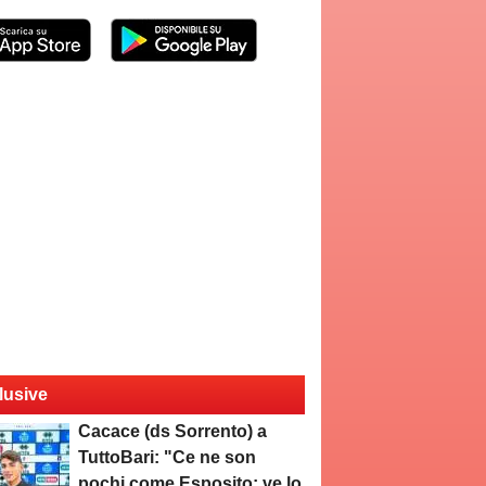
lusive
Cacace (ds Sorrento) a
TuttoBari: "Ce ne son
pochi come Esposito: ve lo