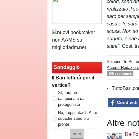
colori, sono ar
realizzato il 
sarò per sempr
casa e lo sar
scusa. Non so 
auguro, e che a
stare".
Così, t
Sezione:
In Prim
Sondaggio
Autore: Redazione
vedi letture
Il Bari lotterà per il
vertice?
TuttoBari.com
Sì, farà un
campionato da
Condividi
protagonista
No, troppi ritardi. Altre
squadre sono più
Altre no
pronte
Da Fo