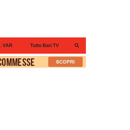
... VAR
Tutto Bari TV