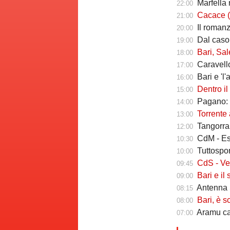
Marfella 
22:00
Cacace (ds Sorr
21:00
Il romanzo 
20:00
Dal caso Si
19:00
Bari, Salernita
18:00
Caravello
17:00
Bari e 'l'al
16:00
Dentro il Girone 
15:00
Pagano: "
14:00
Torrente a
13:00
Tangorra sull
12:00
CdM - Esposi
10:30
Tuttosport -
10:00
CdS - Verreth 
09:45
Bari e il sal
09:00
Antenna S
08:15
Bari, è s
08:00
Aramu cam
07:00