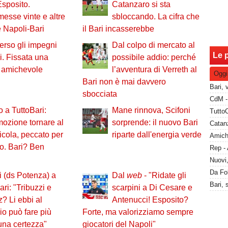
sposito.
Catanzaro si sta
sse vinte e altre
sbloccando. La cifra che
e Napoli-Bari
il Bari incasserebbe
verso gli impegni
Dal colpo di mercato al
Le p
li. Fissata una
possibile addio: perché
 amichevole
l’avventura di Verreth al
Oggi
Bari non è mai davvero
sbocciata
o a TuttoBari:
Mane rinnova, Scifoni
ozione tornare al
sorprende: il nuovo Bari
Catanz
cola, peccato per
riparte dall'energia verde
co. Bari? Ben
i (ds Potenza) a
Dal
web
- "Ridate gli
ari: "Tribuzzi e
scarpini a Di Cesare e
 Li ebbi al
Antenucci! Esposito?
io può fare più
Forte, ma valorizziamo sempre
 una certezza"
giocatori del Napoli"