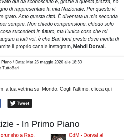
rivato qui da sconosciuto e, grazie a questa piazza, ho
sogno di rappresentare la mia Nazionale. Per questo vi
e grato. Amo questa città. È diventata la mia seconda
à per sempre. Non chiedo comprensione, chiedo solo
cosa succederà in futuro, ma l’unica cosa che mi
uguro a tutti voi, è che Bari torni presto dove merita di
ramite il proprio canale instagram,
Mehdi Dorval.
o Piano
/ Data:
Mar 26 maggio 2026 alle 18:30
 TuttoBari
 la tua vetrina sul Mondo. Cogli l'attimo, clicca qui
Tweet
tizie - In Primo Piano
lorunsho a Rao.
CdM - Dorval al