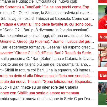
rimane in Puglia: c'è l'ufficialità del nuovo club
ento) a TuttoBari: "Ce ne son pochi come Esposito: ve lo presento. D'Ursi? Solo interesse"
della C - Oltre il mare, la Sicilia: la trasferta di mare e di vento
billi, agli innesti di Tribuzzi ed Esposito. Come cambia l’attacco
na e Catania: il trio delle favorite su cui sono poste le aspettative e gli obiettivi promozione
: "Serie C? Il Bari può diventare la favorita assoluta"
larme centrocampo': ad oggi, c'è una una sola certezza (e mezza) nel reparto
Vid
C, Greco (dg Picerno): "Siamo il Lecce del gruppo, tra giovani e sostenibilità. Che impresa l'anno scorso!"
Bari esperienza formativa. Cesena? Mi aspetto crescita"
vverte: "Girone C il più difficile. Bari? Realtà da Serie A"
a prossima C: "Bari, Salernitana e Catania le favorite. Subito dopo altre due"
to uno dei talenti più puri del panorama italiano. Sibilli, Marino è furioso
 Sibilli in rottura col Bari. Una la squadra più interessata a ingaggiarlo
Bar
ha detto sì alla Dinamo ma l'offerta non soddisfa il Bari. Della Morte, niente conferme
uto dei nuovi. Tribuzzi: "Sono felicissimo". Esposito: "Ci vediamo al San Nicola"
ud - Il Bari riflette su un difensore del Catania
contro con Sibilli: una storia d’amore tormentata
bia squadra: nuova destinazione in Serie C per l'ex Bari