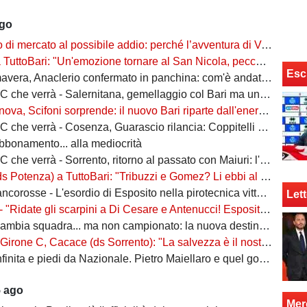
ago
rcato al possibile addio: perché l’avventura di Verreth al Bari non è mai davvero sbocciata
Bari: "Un'emozione tornare al San Nicola, peccato per il poco pubblico. Bari? Ben costruito"
Esc
era, Anaclerio confermato in panchina: com'è andata la scorsa stagione?
verrà - Salernitana, gemellaggio col Bari ma una sola missione: tornare subito in Serie B
va, Scifoni sorprende: il nuovo Bari riparte dall'energia verde
e verrà - Cosenza, Guarascio rilancia: Coppitelli per riportare i lupi in Serie B
abbonamento... alla mediocrità
verrà - Sorrento, ritorno al passato con Maiuri: l'obiettivo è una salvezza senza affanni
za) a TuttoBari: "Tribuzzi e Gomez? Li ebbi al Crotone. Alessio può fare più ruoli, Guido è una certezza"
se - L'esordio di Esposito nella pirotecnica vittoria contro la Spal di De Rossi e Nainggolan
Lett
 "Ridate gli scarpini a Di Cesare e Antenucci! Esposito? Forte, ma valorizziamo sempre giocatori del Napoli"
ia squadra... ma non campionato: la nuova destinazione dell'ex Bari
, Cacace (ds Sorrento): "La salvezza è il nostro scudetto, torniamo a casa dopo gennaio. Ecco la nostra forza"
ita e piedi da Nazionale. Pietro Maiellaro e quel gol da quaranta metri...
5 ago
Mer