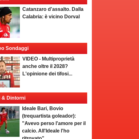
Catanzaro d'assalto. Dalla
Calabria: è vicino Dorval
eo Sondaggi
VIDEO - Multiproprietà
anche oltre il 2028?
L'opinione dei tifosi...
i & Dintorni
Ideale Bari, Bovio
(trequartista goleador):
"Avevo perso l'amore per il
calcio. All'Ideale l'ho
ritrovato"