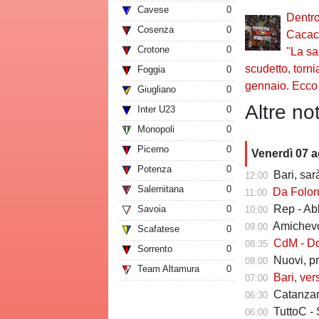
Cavese
0
Dentro
Cosenza
0
Cacace
Crotone
0
"La sa
scudetto, torn
Foggia
0
gennaio. Ecco 
Giugliano
0
Altre not
Inter U23
0
Monopoli
0
Picerno
0
Venerdì 07 
Potenza
0
Bari, sarà 
12:00
Salernitana
0
Da Folorunsh
11:00
Rep - Ab
Savoia
0
10:00
Amichevole In
09:00
Scafatese
0
CdM - Dorva
08:35
Sorrento
0
Nuovi, pr
08:00
Team Altamura
0
Bari, ver
07:00
Catanzaro
06:30
TuttoC - 
06:00