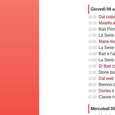
Giovedì 06 
Dal colpo di me
20:30
Maiello a Tutto
19:15
Bari Primav
18:00
La Serie C che 
17:00
Mane rinno
16:00
La Serie C ch
15:00
Bari e l'
14:00
La Serie C che 
13:00
Di Bari (ds Poten
12:00
Storie biancoros
11:00
Dal
web
-
10:00
Brenno camb
09:00
Dentro il Girone C
08:00
Classe infin
07:00
Mercoledì 0