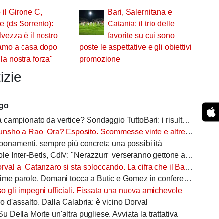
 il Girone C,
Bari, Salernitana e
 (ds Sorrento):
Catania: il trio delle
lvezza è il nostro
favorite su cui sono
iamo a casa dopo
poste le aspettative e gli obiettivi
la nostra forza"
promozione
izie
ago
campionato da vertice? Sondaggio TuttoBari: i risultati provvisori
o a Rao. Ora? Esposito. Scommesse vinte e altre perse sull'asse Napoli-Bari
bonamenti, sempre più concreta una possibilità
ter-Betis, CdM: "Nerazzurri verseranno gettone al Bari. E verrà girato al Comune"
l al Catanzaro si sta sbloccando. La cifra che il Bari incasserebbe
ime parole. Domani tocca a Butic e Gomez in conferenza
so gli impegni ufficiali. Fissata una nuova amichevole
 d'assalto. Dalla Calabria: è vicino Dorval
Su Della Morte un'altra pugliese. Avviata la trattativa