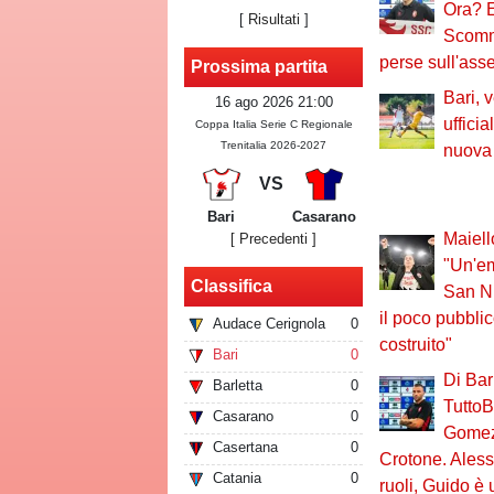
Ora? E
[
Risultati
]
Scomme
perse sull'ass
Prossima partita
Bari, 
16 ago 2026 21:00
ufficia
Coppa Italia Serie C Regionale
Trenitalia 2026-2027
nuova
VS
Bari
Casarano
Maiell
[ Precedenti ]
"Un'em
Classifica
San Ni
il poco pubbli
Audace Cerignola
0
costruito"
Bari
0
Di Bar
Barletta
0
TuttoB
Casarano
0
Gomez?
Casertana
0
Crotone. Aless
Catania
0
ruoli, Guido è