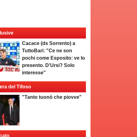
lusive
Cacace (ds Sorrento) a
TuttoBari: "Ce ne son
pochi come Esposito: ve lo
presento. D'Ursi? Solo
interesse"
era del Tifoso
"Tanto tuonò che piovve"
cato