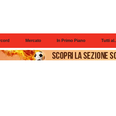
cord
Mercato
In Primo Piano
Tutti al