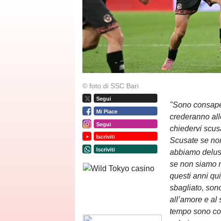
© foto di SSC Bari
Segui
"Sono consapev
Mi Piace
crederanno all
Segui
chiedervi scus
Iscriviti
Scusate se non
Iscriviti
abbiamo deluso
se non siamo ri
questi anni qu
sbagliato, son
all’amore e al
tempo sono con