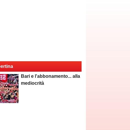
ertina
Bari e l'abbonamento... alla
mediocrità