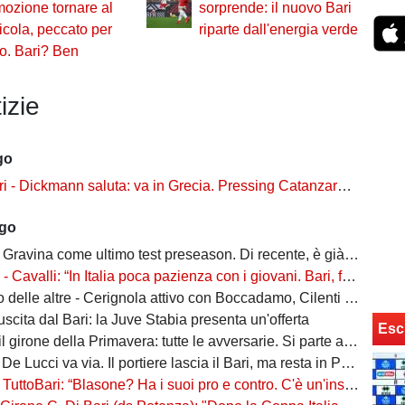
ozione tornare al
sorprende: il nuovo Bari
cola, peccato per
riparte dall'energia verde
co. Bari? Ben
izie
go
ckmann saluta: va in Grecia. Pressing Catanzaro per Dorval, Vicari piace ad una pugliese
ago
Gravina come ultimo test preseason. Di recente, è già successo due volte
alli: “In Italia poca pazienza con i giovani. Bari, fai la cosa più bella: ti spiego come”
ltre - Cerignola attivo con Boccadamo, Cilenti e Padula. Casertana su Antonio Ferrara. Della Morte piace al Foggia
n uscita dal Bari: la Juve Stabia presenta un'offerta
Esc
l girone della Primavera: tutte le avversarie. Si parte a settembre
 De Lucci va via. Il portiere lascia il Bari, ma resta in Puglia
oBari: “Blasone? Ha i suoi pro e contro. C'è un'insidia enorme: favoriti sì, ma non basta”