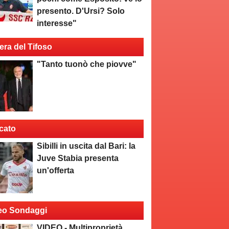
presento. D'Ursi? Solo
interesse"
era del Tifoso
"Tanto tuonò che piovve"
cato
Sibilli in uscita dal Bari: la
Juve Stabia presenta
un'offerta
eo Sondaggi
VIDEO - Multiproprietà