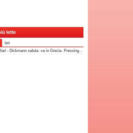
iù lette
Ieri
RadioBari - Dickmann saluta: va in Grecia. Pressing Catanzaro per Dorval, Vicari piace ad una pugliese