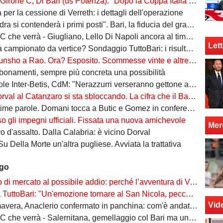
 Di Bari (ds Potenza): "Dopo la Coppa Italia vinta, vogliamo infastidire ancora. Vi nomino qualche nostro giovane"
ta per la cessione di Verreth: i dettagli dell'operazione
a si contenderà i primi posti". Bari, la fiducia del grande ex
à - Giugliano, Lello Di Napoli ancora al timone: il re delle salvezze vuole evitare un'altra stagione da brividi
Lett
campionato da vertice? Sondaggio TuttoBari: i risultati provvisori
o a Rao. Ora? Esposito. Scommesse vinte e altre perse sull'asse Napoli-Bari
bonamenti, sempre più concreta una possibilità
ter-Betis, CdM: "Nerazzurri verseranno gettone al Bari. E verrà girato al Comune"
l al Catanzaro si sta sbloccando. La cifra che il Bari incasserebbe
ime parole. Domani tocca a Butic e Gomez in conferenza
so gli impegni ufficiali. Fissata una nuova amichevole
Mer
 d'assalto. Dalla Calabria: è vicino Dorval
Su Della Morte un'altra pugliese. Avviata la trattativa
ago
rcato al possibile addio: perché l’avventura di Verreth al Bari non è mai davvero sbocciata
Bari: "Un'emozione tornare al San Nicola, peccato per il poco pubblico. Bari? Ben costruito"
Vid
era, Anaclerio confermato in panchina: com'è andata la scorsa stagione?
verrà - Salernitana, gemellaggio col Bari ma una sola missione: tornare subito in Serie B