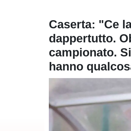
Caserta: "Ce l
dappertutto. O
campionato. Sib
hanno qualcosa