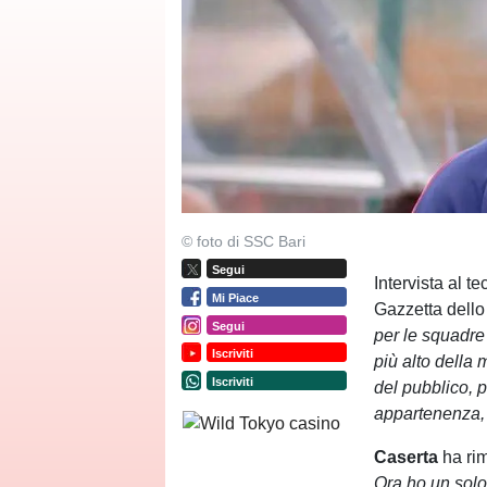
© foto di SSC Bari
Segui
Intervista al t
Mi Piace
Gazzetta dello
Segui
per le squadre 
Iscriviti
più alto della 
Iscriviti
del pubblico, p
appartenenza, B
Caserta
ha ri
Ora ho un solo