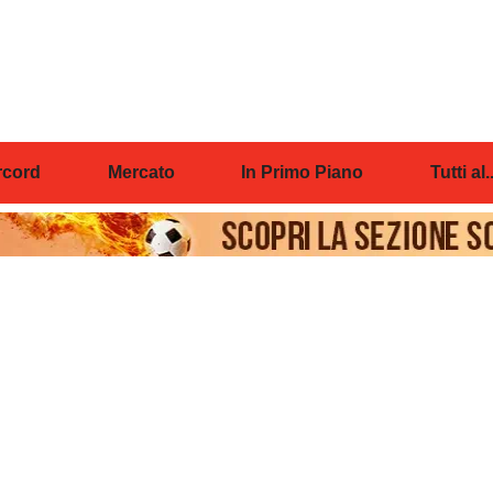
cord
Mercato
In Primo Piano
Tutti al