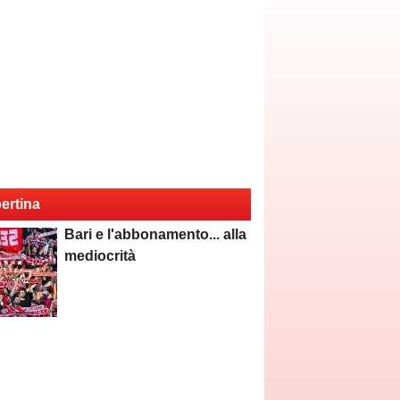
ertina
Bari e l'abbonamento... alla
mediocrità