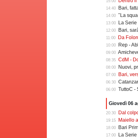
Dentro il Girone C,
15:00
Bari, fat
14:40
"La squadr
14:00
La Serie C che verr
13:00
Bari, sarà 
12:00
Da Folorunsh
11:00
Rep - Ab
10:00
Amichevole In
09:00
CdM - Dorva
08:35
Nuovi, pr
08:00
Bari, ver
07:00
Catanzaro
06:30
TuttoC - 
06:00
Giovedì 06 
Dal colpo di me
20:30
Maiello a Tutto
19:15
Bari Primav
18:00
La Serie C che 
17:00