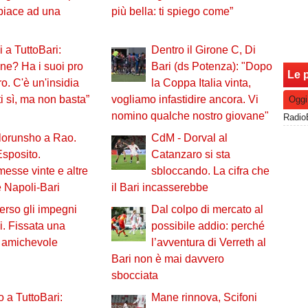
 piace ad una
più bella: ti spiego come”
i a TuttoBari:
Dentro il Girone C, Di
ne? Ha i suoi pro
Bari (ds Potenza): "Dopo
Le p
ro. C'è un'insidia
la Coppa Italia vinta,
i sì, ma non basta”
vogliamo infastidire ancora. Vi
Oggi
nomino qualche nostro giovane"
lorunsho a Rao.
CdM - Dorval al
sposito.
Catanzaro si sta
sse vinte e altre
sbloccando. La cifra che
e Napoli-Bari
il Bari incasserebbe
verso gli impegni
Dal colpo di mercato al
li. Fissata una
possibile addio: perché
 amichevole
l’avventura di Verreth al
Bari non è mai davvero
sbocciata
o a TuttoBari:
Mane rinnova, Scifoni