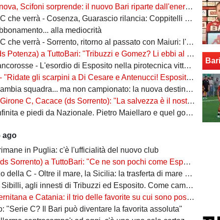
va, Scifoni sorprende: il nuovo Bari riparte dall'energia verde
e verrà - Cosenza, Guarascio rilancia: Coppitelli per riportare i lupi in Serie B
abbonamento... alla mediocrità
verrà - Sorrento, ritorno al passato con Maiuri: l'obiettivo è una salvezza senza affanni
za) a TuttoBari: "Tribuzzi e Gomez? Li ebbi al Crotone. Alessio può fare più ruoli, Guido è una certezza"
Bar
se - L'esordio di Esposito nella pirotecnica vittoria contro la Spal di De Rossi e Nainggolan
 "Ridate gli scarpini a Di Cesare e Antenucci! Esposito? Forte, ma valorizziamo sempre giocatori del Napoli"
ia squadra... ma non campionato: la nuova destinazione dell'ex Bari
, Cacace (ds Sorrento): "La salvezza è il nostro scudetto, torniamo a casa dopo gennaio. Ecco la nostra forza"
ita e piedi da Nazionale. Pietro Maiellaro e quel gol da quaranta metri...
5 ago
rimane in Puglia: c'è l'ufficialità del nuovo club
ento) a TuttoBari: "Ce ne son pochi come Esposito: ve lo presento. D'Ursi? Solo interesse"
della C - Oltre il mare, la Sicilia: la trasferta di mare e di vento
billi, agli innesti di Tribuzzi ed Esposito. Come cambia l’attacco
na e Catania: il trio delle favorite su cui sono poste le aspettative e gli obiettivi promozione
: "Serie C? Il Bari può diventare la favorita assoluta"