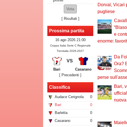
pronte
Dorval, Vicari
pugliese
[
Risultati
]
Cavall
“Blaso
Prossima partita
e cont
16 ago 2026 21:00
enorme: favorit
Coppa Italia Serie C Regionale
Trenitalia 2026-2027
Da Fo
VS
Ora? E
Bari
Casarano
Scomme
[ Precedenti ]
perse sull'ass
Bari, 
Classifica
ufficia
Audace Cerignola
0
nuova
Bari
0
Barletta
0
Casarano
0
Maiell