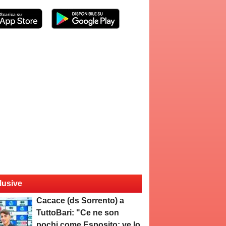
lusive
Cacace (ds Sorrento) a
TuttoBari: "Ce ne son
pochi come Esposito: ve lo