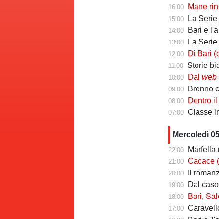
Mane rinno
16:00
La Serie C ch
15:00
Bari e l'
14:00
La Serie C che 
13:00
Di Bari (ds Poten
12:00
Storie biancoros
11:00
Dal
web
-
10:00
Brenno camb
09:00
Dentro il Girone C
08:00
Classe infin
07:00
Mercoledì 0
Marfella 
22:00
Cacace (ds Sorr
21:00
Il romanzo 
20:00
Dal caso Si
19:00
Bari, Salernita
18:00
Caravello
17:00