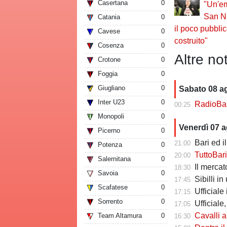
Casertana
0
"Un'em
San Ni
Catania
0
il poco pubbli
Cavese
0
costruito"
Cosenza
0
Altre not
Crotone
0
Foggia
0
Giugliano
0
Sabato 08 a
Inter U23
0
RadioBari - Di
00:25
Monopoli
0
Venerdì 07 
Picerno
0
Bari ed il 
21:00
Potenza
0
TuttoBari - Cav
20:00
Salernitana
0
Il mercato delle a
18:30
Savoia
0
Sibilli i
17:45
Scafatese
0
Ufficiale i
17:15
Sorrento
0
Ufficiale,
17:05
Cavalli a Tutt
Team Altamura
0
16:30