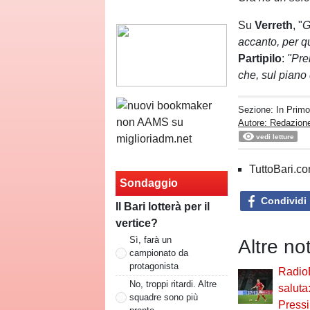
Su
Verreth
, "
G
accanto, per q
Partipilo
:
"Prem
che, sul piano
Sezione:
In Prim
Autore: Redazione
vedi letture
TuttoBari.com
Sondaggio
Condividi
Il Bari lotterà per il
vertice?
Sì, farà un
Altre no
campionato da
protagonista
Radio
No, troppi ritardi. Altre
saluta
squadre sono più
Pressi