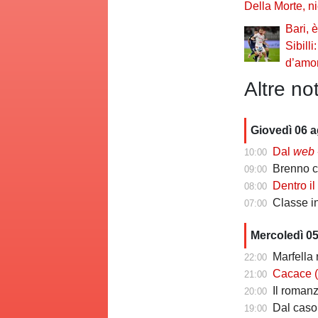
Della Morte, n
Bari, 
Sibilli
d’amor
Altre not
Giovedì 06 
Dal
web
-
10:00
Brenno camb
09:00
Dentro il Girone C
08:00
Classe infin
07:00
Mercoledì 0
Marfella 
22:00
Cacace (ds Sorr
21:00
Il romanzo 
20:00
Dal caso Si
19:00