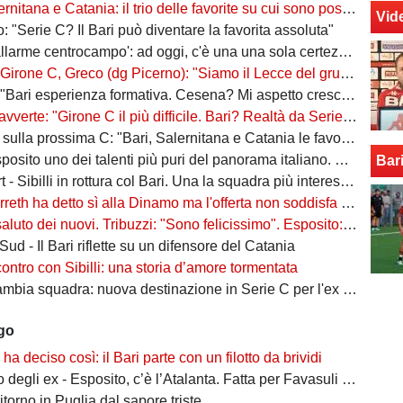
na e Catania: il trio delle favorite su cui sono poste le aspettative e gli obiettivi promozione
Vid
: "Serie C? Il Bari può diventare la favorita assoluta"
larme centrocampo': ad oggi, c'è una una sola certezza (e mezza) nel reparto
C, Greco (dg Picerno): "Siamo il Lecce del gruppo, tra giovani e sostenibilità. Che impresa l'anno scorso!"
Bari esperienza formativa. Cesena? Mi aspetto crescita"
vverte: "Girone C il più difficile. Bari? Realtà da Serie A"
a prossima C: "Bari, Salernitana e Catania le favorite. Subito dopo altre due"
to uno dei talenti più puri del panorama italiano. Sibilli, Marino è furioso
Bar
 Sibilli in rottura col Bari. Una la squadra più interessata a ingaggiarlo
ha detto sì alla Dinamo ma l'offerta non soddisfa il Bari. Della Morte, niente conferme
uto dei nuovi. Tribuzzi: "Sono felicissimo". Esposito: "Ci vediamo al San Nicola"
ud - Il Bari riflette su un difensore del Catania
contro con Sibilli: una storia d’amore tormentata
bia squadra: nuova destinazione in Serie C per l'ex Bari
ago
o ha deciso così: il Bari parte con un filotto da brividi
i ex - Esposito, c’è l’Atalanta. Fatta per Favasuli al Napoli, Koutsoupias osservato dal Toro
ritorno in Puglia dal sapore triste