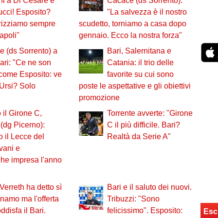
ni a Di Cesare e
Cacace (ds Sorrento):
cci! Esposito?
"La salvezza è il nostro
orizziamo sempre
scudetto, torniamo a casa dopo
apoli"
gennaio. Ecco la nostra forza"
 (ds Sorrento) a
Bari, Salernitana e
ari: "Ce ne son
Catania: il trio delle
come Esposito: ve
favorite su cui sono
'Ursi? Solo
poste le aspettative e gli obiettivi
promozione
 il Girone C,
Torrente avverte: "Girone
(dg Picerno):
C il più difficile. Bari?
 il Lecce del
Realtà da Serie A"
vani e
 Che impresa l'anno
Verreth ha detto sì
Bari e il saluto dei nuovi.
inamo ma l'offerta
Tribuzzi: "Sono
ddisfa il Bari.
felicissimo". Esposito:
Esc