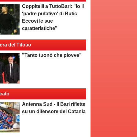
Coppitelli a TuttoBari: "Io il
'padre putativo' di Butic.
Eccovi le sue
caratteristiche"
era del Tifoso
"Tanto tuonò che piovve"
cato
Antenna Sud - Il Bari riflette
su un difensore del Catania