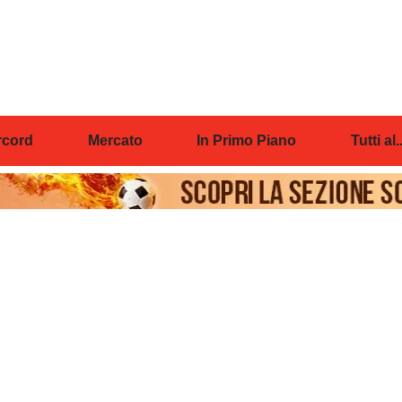
cord
Mercato
In Primo Piano
Tutti al