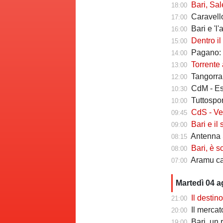
Bari, Salernita
18:00
Caravello
17:00
Bari e 'l'al
16:00
Dentro il Girone 
15:00
Pagano: "
14:00
Torrente a
13:00
Tangorra sull
12:00
CdM - Esposi
10:30
Tuttosport -
10:00
CdS - Verreth 
09:45
Bari e il sal
09:00
Antenna S
08:15
Bari, è s
08:00
Aramu cam
07:00
Martedì 04 
Il destin
21:00
Il mercato degl
20:00
Bari, un 
19:00