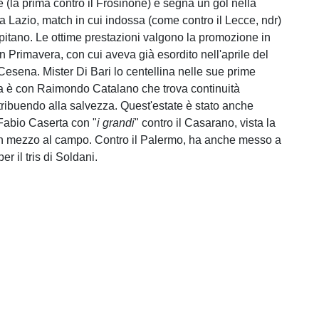
e (la prima contro il Frosinone) e segna un gol nella
 la Lazio, match in cui indossa (come contro il Lecce, ndr)
apitano. Le ottime prestazioni valgono la promozione in
in Primavera, con cui aveva già esordito nell'aprile del
Cesena. Mister Di Bari lo centellina nelle sue prime
a è con Raimondo Catalano che trova continuità
ntribuendo alla salvezza. Quest'estate è stato anche
Fabio Caserta con "
i
grandi
" contro il Casarano, vista la
in mezzo al campo. Contro il Palermo, ha anche messo a
per il tris di Soldani.