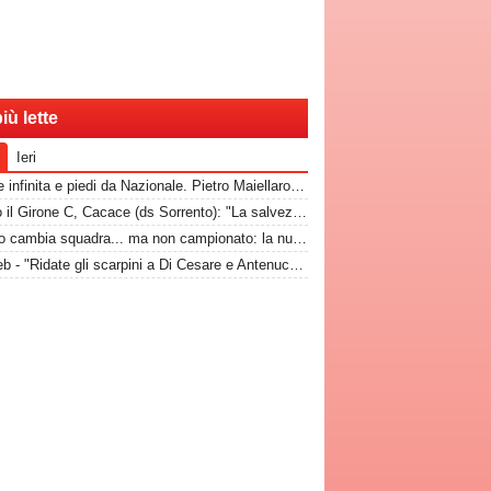
iù lette
Ieri
Classe infinita e piedi da Nazionale. Pietro Maiellaro e quel gol da quaranta metri...
Dentro il Girone C, Cacace (ds Sorrento): "La salvezza è il nostro scudetto, torniamo a casa dopo gennaio. Ecco la nostra forza"
Brenno cambia squadra... ma non campionato: la nuova destinazione dell'ex Bari
Dal web - "Ridate gli scarpini a Di Cesare e Antenucci! Esposito? Forte, ma valorizziamo sempre giocatori del Napoli"