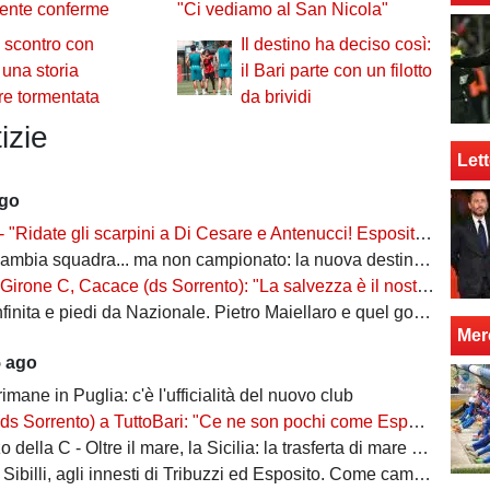
iente conferme
"Ci vediamo al San Nicola"
è scontro con
Il destino ha deciso così:
: una storia
il Bari parte con un filotto
e tormentata
da brividi
izie
Lett
ago
 "Ridate gli scarpini a Di Cesare e Antenucci! Esposito? Forte, ma valorizziamo sempre giocatori del Napoli"
ia squadra... ma non campionato: la nuova destinazione dell'ex Bari
, Cacace (ds Sorrento): "La salvezza è il nostro scudetto, torniamo a casa dopo gennaio. Ecco la nostra forza"
ita e piedi da Nazionale. Pietro Maiellaro e quel gol da quaranta metri...
Mer
5 ago
rimane in Puglia: c'è l'ufficialità del nuovo club
ento) a TuttoBari: "Ce ne son pochi come Esposito: ve lo presento. D'Ursi? Solo interesse"
della C - Oltre il mare, la Sicilia: la trasferta di mare e di vento
billi, agli innesti di Tribuzzi ed Esposito. Come cambia l’attacco