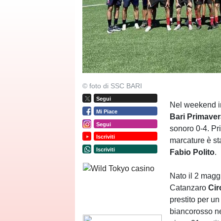
© foto di SSC BARI
Segui
Nel weekend in
Mi Piace
Bari
Primaver
Segui
sonoro 0-4. Pri
Iscriviti
marcature è sta
Iscriviti
Fabio
Polito
.
Nato il 2 magg
Catanzaro
​Cir
prestito per un
biancorosso ne