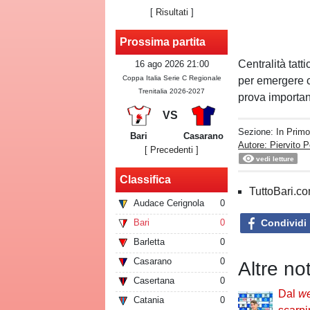
[
Risultati
]
Prossima partita
Centralità tatti
16 ago 2026 21:00
Coppa Italia Serie C Regionale
per emergere c
Trenitalia 2026-2027
prova importan
VS
Sezione:
In Prim
Bari
Casarano
Autore: Piervito P
[ Precedenti ]
vedi letture
Classifica
TuttoBari.com
Audace Cerignola
0
Condividi
Bari
0
Barletta
0
Casarano
0
Altre no
Casertana
0
Dal
w
Catania
0