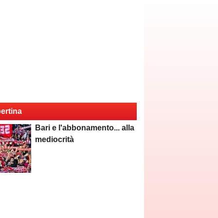
ertina
Bari e l'abbonamento... alla
mediocrità