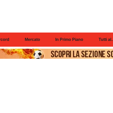
cord
Mercato
In Primo Piano
Tutti al