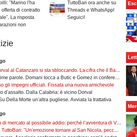
illi: "Marino l'ha
TuttoBari ora anche su
Esc
 offerta di contratto
Threads e WhatsApp!
le". La risposta
Seguici!
arazioni non
izie
Lett
ago
l al Catanzaro si sta sbloccando. La cifra che il Bari incasserebbe
ime parole. Domani tocca a Butic e Gomez in conferenza
so gli impegni ufficiali. Fissata una nuova amichevole
 d'assalto. Dalla Calabria: è vicino Dorval
Su Della Morte un'altra pugliese. Avviata la trattativa
Mer
ago
rcato al possibile addio: perché l’avventura di Verreth al Bari non è mai davvero sbocciata
Bari: "Un'emozione tornare al San Nicola, peccato per il poco pubblico. Bari? Ben costruito"