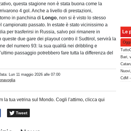
izzativo, questa stagione non è stata buona come la
rivarono 4 gol. Anche a livello di prestazioni,
itorno in panchina di
Longo
, non si è visto lo stesso
el campionato passato. In estate è stato vicinissimo a
lia per trasferirsi in Russia, salvo poi rimanere in
Le p
 queste due gare dei playout contro il Sudtirol, servirà la
Oggi
ne del numero 93: la sua qualità nei dribbling e
l'ultimo passaggio potrebbero fare tutta la differenza del
Catanz
Data:
Lun 11 maggio 2026 alle 07:00
onavoglia
 la tua vetrina sul Mondo. Cogli l'attimo, clicca qui
Tweet