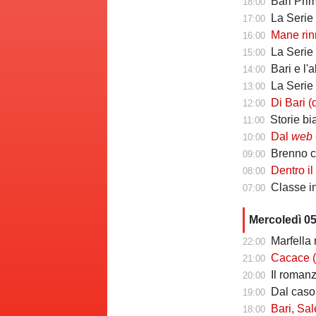
Bari Primav
18:00
La Serie C che 
17:00
Mane rinno
16:00
La Serie C ch
15:00
Bari e l'
14:00
La Serie C che 
13:00
Di Bari (ds Poten
12:00
Storie biancoros
11:00
Dal
web
-
10:00
Brenno camb
09:00
Dentro il Girone C
08:00
Classe infin
07:00
Mercoledì 0
Marfella 
22:00
Cacace (ds Sorr
21:00
Il romanzo 
20:00
Dal caso Si
19:00
Bari, Salernita
18:00