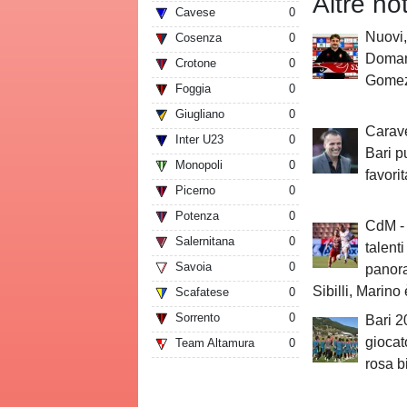
Altre no
Cavese
0
Nuovi,
Cosenza
0
Domani
Crotone
0
Gomez
Foggia
0
Giugliano
0
Carave
Inter U23
0
Bari p
Monopoli
0
favori
Picerno
0
Potenza
0
CdM - 
Salernitana
0
talenti
Savoia
0
panora
Sibilli, Marino 
Scafatese
0
Sorrento
0
Bari 20
giocat
Team Altamura
0
rosa b