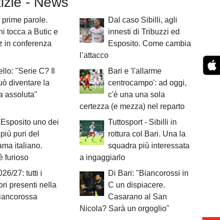
tizie - News
 prime parole.
Dal caso Sibilli, agli
 tocca a Butic e
innesti di Tribuzzi ed
 in conferenza
Esposito. Come cambia
l’attacco
llo: "Serie C? Il
Bari e 'l'allarme
uò diventare la
centrocampo': ad oggi,
ta assoluta"
c'è una una sola
certezza (e mezza) nel reparto
Esposito uno dei
Tuttosport - Sibilli in
 più puri del
rottura col Bari. Una la
ma italiano.
squadra più interessata
è furioso
a ingaggiarlo
26/27: tutti i
Di Bari: "Biancorossi in
ori presenti nella
C un dispiacere.
iancorossa
Casarano al San
Nicola? Sarà un orgoglio"