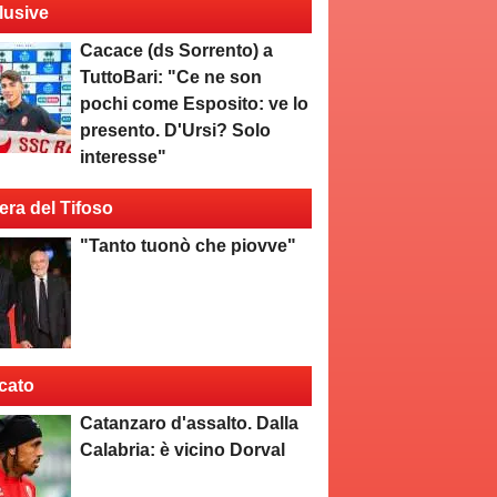
lusive
Cacace (ds Sorrento) a
TuttoBari: "Ce ne son
pochi come Esposito: ve lo
presento. D'Ursi? Solo
interesse"
era del Tifoso
"Tanto tuonò che piovve"
cato
Catanzaro d'assalto. Dalla
Calabria: è vicino Dorval