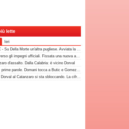
iù lette
Ieri
TuttoC - Su Della Morte un'altra pugliese. Avviata la trattativa
Bari, verso gli impegni ufficiali. Fissata una nuova amichevole
aro d'assalto. Dalla Calabria: è vicino Dorval
Nuovi, prime parole. Domani tocca a Butic e Gomez in conferenza
CdM - Dorval al Catanzaro si sta sbloccando. La cifra che il Bari incasserebbe