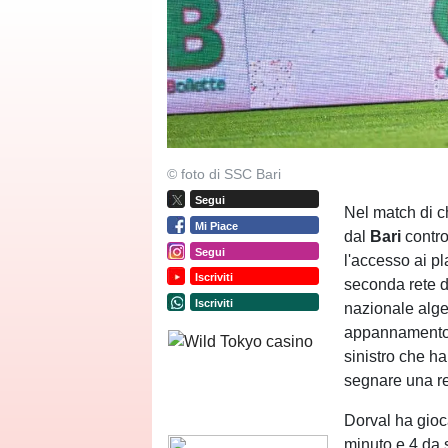
© foto di SSC Bari
Segui
Nel match di c
Mi Piace
dal
Bari
contr
Segui
l'accesso ai p
Iscriviti
seconda rete d
Iscriviti
nazionale alge
appannamento c
sinistro che ha
segnare una re
Dorval ha gioc
minuto e 4 da s