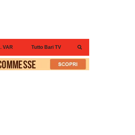
... VAR
Tutto Bari TV