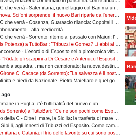
era, Anaclerio confermato in panchina: com'è andata la scorsa stagione?
verrà - Salernitana, gemellaggio col Bari ma una sola missione: tornare subito in Serie B
va, Scifoni sorprende: il nuovo Bari riparte dall'energia verde
Vid
e verrà - Cosenza, Guarascio rilancia: Coppitelli per riportare i lupi in Serie B
abbonamento... alla mediocrità
verrà - Sorrento, ritorno al passato con Maiuri: l'obiettivo è una salvezza senza affanni
za) a TuttoBari: "Tribuzzi e Gomez? Li ebbi al Crotone. Alessio può fare più ruoli, Guido è una certezza"
se - L'esordio di Esposito nella pirotecnica vittoria contro la Spal di De Rossi e Nainggolan
 "Ridate gli scarpini a Di Cesare e Antenucci! Esposito? Forte, ma valorizziamo sempre giocatori del Napoli"
ia squadra... ma non campionato: la nuova destinazione dell'ex Bari
Bar
, Cacace (ds Sorrento): "La salvezza è il nostro scudetto, torniamo a casa dopo gennaio. Ecco la nostra forza"
ita e piedi da Nazionale. Pietro Maiellaro e quel gol da quaranta metri...
5 ago
rimane in Puglia: c'è l'ufficialità del nuovo club
ento) a TuttoBari: "Ce ne son pochi come Esposito: ve lo presento. D'Ursi? Solo interesse"
della C - Oltre il mare, la Sicilia: la trasferta di mare e di vento
billi, agli innesti di Tribuzzi ed Esposito. Come cambia l’attacco
na e Catania: il trio delle favorite su cui sono poste le aspettative e gli obiettivi promozione