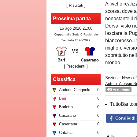
A livello real
[
Risultati
]
scorsa, dove ar
nonostante il r
Prossima partita
Dorval visto n
16 ago 2026 21:00
lasciare la Pug
Coppa Italia Serie C Regionale
biancorosso. In
Trenitalia 2026-2027
migliore versio
VS
soprattutto nel
Bari
Casarano
mondo.
[ Precedenti ]
Sezione:
News
/ 
Classifica
Autore: Alessio B
Audace Cerignola
0
vedi letture
Bari
0
TuttoBari.com
Barletta
0
Casarano
0
Condividi
Casertana
0
Catania
0