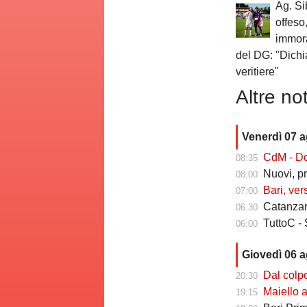
Ag. Sib
offeso,
immora
del DG: "Dichi
veritiere"
Altre not
Venerdì 07 
CdM - Dorva
08:35
Nuovi, pr
08:00
Bari, ver
07:00
Catanzaro
06:30
TuttoC - 
06:00
Giovedì 06 
Dal colpo di me
20:30
Maiello a Tutto
19:15