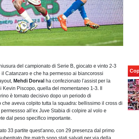
hiusura del campionato di Serie B, giocato e vinto 2-3
Cop
o il Catanzaro e che ha permesso ai biancorossi
layout,
Mehdi Dorval
ha confezionato l'assist per la
i Kevin Piscopo, quella del momentaneo 1-3. Il
rino è tornato decisivo dopo un periodo di
he aveva colpito tutta la squadra: bellissimo il cross di
 permessso all'ex Juve Stabia di colpire al volo e
te dal peso specifico importante.
ato 33 partite quest'anno, con 29 presenza dal primo
ubentrato (tre match sono stati salvati per via della