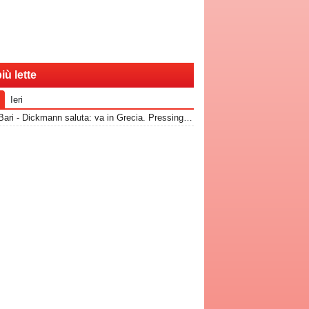
iù lette
Ieri
RadioBari - Dickmann saluta: va in Grecia. Pressing Catanzaro per Dorval, Vicari piace ad una pugliese