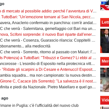
ago
rcato al possibile addio: perché l’avventura di Verreth al Bari non è mai davvero sbocciata
Bari: "Un'emozione tornare al San Nicola, peccato per il poco pubblico. Bari? Ben costruito"
Lett
era, Anaclerio confermato in panchina: com'è andata la scorsa stagione?
verrà - Salernitana, gemellaggio col Bari ma una sola missione: tornare subito in Serie B
va, Scifoni sorprende: il nuovo Bari riparte dall'energia verde
e verrà - Cosenza, Guarascio rilancia: Coppitelli per riportare i lupi in Serie B
abbonamento... alla mediocrità
verrà - Sorrento, ritorno al passato con Maiuri: l'obiettivo è una salvezza senza affanni
za) a TuttoBari: "Tribuzzi e Gomez? Li ebbi al Crotone. Alessio può fare più ruoli, Guido è una certezza"
Mer
se - L'esordio di Esposito nella pirotecnica vittoria contro la Spal di De Rossi e Nainggolan
 "Ridate gli scarpini a Di Cesare e Antenucci! Esposito? Forte, ma valorizziamo sempre giocatori del Napoli"
ia squadra... ma non campionato: la nuova destinazione dell'ex Bari
, Cacace (ds Sorrento): "La salvezza è il nostro scudetto, torniamo a casa dopo gennaio. Ecco la nostra forza"
ita e piedi da Nazionale. Pietro Maiellaro e quel gol da quaranta metri...
5 ago
Vid
rimane in Puglia: c'è l'ufficialità del nuovo club