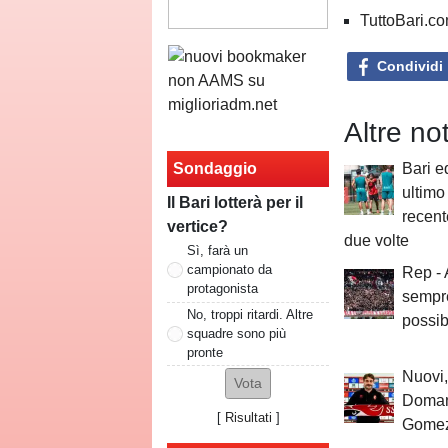
TuttoBari.com
Condividi
Altre no
Sondaggio
Bari e
ultimo
Il Bari lotterà per il
recent
vertice?
due volte
Sì, farà un
campionato da
Rep -
protagonista
sempre
No, troppi ritardi. Altre
possibi
squadre sono più
pronte
Nuovi,
Domani
[
Risultati
]
Gomez