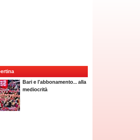
ertina
Bari e l'abbonamento... alla
mediocrità