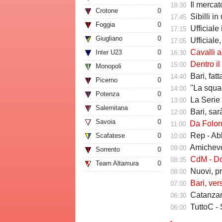
Il mercato delle a
18:30
Crotone
0
Sibilli i
17:45
Foggia
0
Ufficiale i
17:15
Giugliano
0
Ufficiale,
17:05
Cavalli a Tutt
Inter U23
0
16:30
Dentro il Girone C,
15:00
Monopoli
0
Bari, fat
14:40
Picerno
0
"La squadr
14:00
Potenza
0
La Serie C che verr
13:00
Salernitana
0
Bari, sarà 
12:00
Savoia
0
Da Folorunsh
11:00
Rep - Ab
Scafatese
0
10:00
Amichevole In
09:00
Sorrento
0
CdM - Dorva
08:35
Team Altamura
0
Nuovi, pr
08:00
Bari, ver
07:00
Catanzaro
06:30
TuttoC - 
06:00