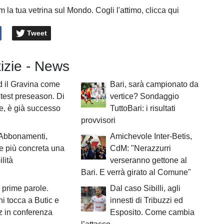
 la tua vetrina sul Mondo. Cogli l'attimo, clicca qui
Tweet
tizie - News
d il Gravina come
Bari, sarà campionato da
 test preseason. Di
vertice? Sondaggio
e, è già successo
TuttoBari: i risultati
provvisori
 Abbonamenti,
Amichevole Inter-Betis,
 più concreta una
CdM: "Nerazzurri
lità
verseranno gettone al
Bari. E verrà girato al Comune"
 prime parole.
Dal caso Sibilli, agli
 tocca a Butic e
innesti di Tribuzzi ed
 in conferenza
Esposito. Come cambia