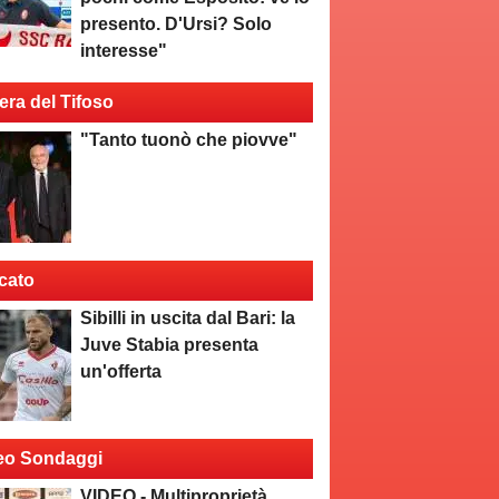
presento. D'Ursi? Solo
interesse"
era del Tifoso
"Tanto tuonò che piovve"
cato
Sibilli in uscita dal Bari: la
Juve Stabia presenta
un'offerta
eo Sondaggi
VIDEO - Multiproprietà