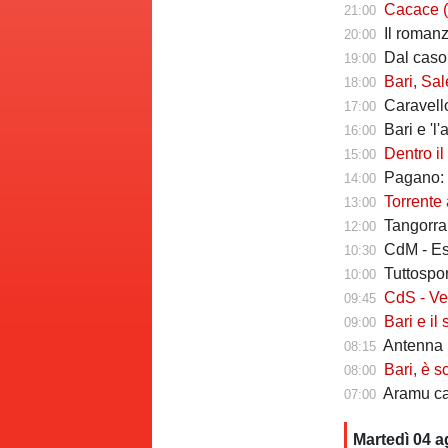
Cacace (ds Sorr
21:00
Il romanzo 
20:00
Dal caso Si
19:00
Bari, Salernita
18:00
Caravello
17:00
Bari e 'l'al
16:00
Dentro il Girone 
15:00
Pagano: "
14:00
Torrente a
13:00
Tangorra sull
12:00
CdM - Esposi
10:30
Tuttosport -
10:00
CdS - Verreth 
09:45
Bari e il sal
09:00
Antenna S
08:15
Bari, è s
08:00
Aramu cam
07:00
Martedì 04 