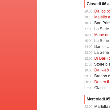
Giovedì 06 
Dal colpo di me
20:30
Maiello a Tutto
19:15
Bari Primav
18:00
La Serie C che 
17:00
Mane rinno
16:00
La Serie C ch
15:00
Bari e l'
14:00
La Serie C che 
13:00
Di Bari (ds Poten
12:00
Storie biancoros
11:00
Dal
web
-
10:00
Brenno camb
09:00
Dentro il Girone C
08:00
Classe infin
07:00
Mercoledì 0
Marfella 
22:00