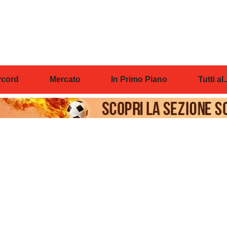
cord
Mercato
In Primo Piano
Tutti al