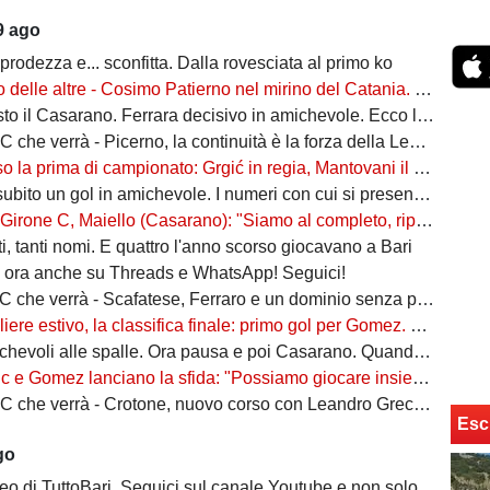
9 ago
prodezza e... sconfitta. Dalla rovesciata al primo ko
ltre - Cosimo Patierno nel mirino del Catania. Manzi firma con la Scafatese. Obiettivo Fedel per il Cosenza
o il Casarano. Ferrara decisivo in amichevole. Ecco l'undici schierato
 che verrà - Picerno, la continuità è la forza della Leonessa
 prima di campionato: Grgić in regia, Mantovani il capitano. E Darboe ritrova spazio
ito un gol in amichevole. I numeri con cui si presenta al Bari
C, Maiello (Casarano): "Siamo al completo, ripartiamo con entusiasmo. Di Bari confermato? Abbiamo esultato"
i, tanti nomi. E quattro l'anno scorso giocavano a Bari
i ora anche su Threads e WhatsApp! Seguici!
verrà - Scafatese, Ferraro e un dominio senza precedenti: la matricola che sogna in grande
iere estivo, la classifica finale: primo gol per Gomez. Colangiuli il re
voli alle spalle. Ora pausa e poi Casarano. Quando riprendono gli allenamenti
e Gomez lanciano la sfida: "Possiamo giocare insieme. Essere a Bari un onore"
verrà - Crotone, nuovo corso con Leandro Greco: i pitagorici vogliono restare tra le grandi
Esc
go
ideo di TuttoBari. Seguici sul canale Youtube e non solo