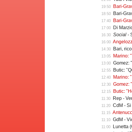
Bari-Gra
19:50
Bari-Grav
18:50
Bari-Grav
17:40
Di Marzio
17:00
Social
- 
16:30
Angelozzi a Tut
16:00
Bari, ric
14:30
Marino: "
13:05
Gomez: "Vivo p
13:00
Butic: "Qui pe
12:55
Marino: "
12:40
Gomez: "Esse
12:30
Butic: "Ho v
12:15
Rep - Verr
11:30
CdM - Si pro
11:20
Antenucci: "Retr
11:15
GdM - Vicari 
11:10
Lunetta (C
11:00