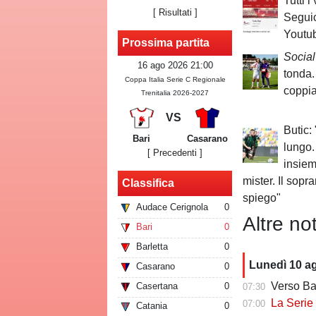
Tutti i
[
Risultati
]
Seguic
Youtub
Prossima partita
Social
16 ago 2026 21:00
tonda.
Coppa Italia Serie C Regionale
coppia
Trenitalia 2026-2027
VS
Butic:
Bari
Casarano
lungo.
[ Precedenti ]
insiem
mister. Il sopr
Classifica
spiego"
Audace Cerignola
0
Altre not
Bari
0
Barletta
0
Lunedì 10 a
Casarano
0
Verso Bar
Casertana
0
07:30
La Serie C che v
07:00
Catania
0