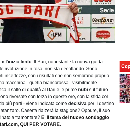
e l'inizio lento
. Il Bari, nonostante la nuova guida
Cop
rte rivoluzione in rosa, non sta decollando. Sono
rti incertezze, con i risultati che non sembrano proprio
una macchina - quella biancorossa - visibilmente
a il salto di qualità al Bari e le prime
nubi
sul futuro
sono riversate con forza in queste ore, con la sfida col
da più parti - viene indicata come
decisiva
per il destino
Catanzaro. Caserta rialzerà la stagione? Oppure, il suo
tinato a tramontare?
E' il tema del nuovo sondaggio
oBari.com, QUI PER VOTARE.