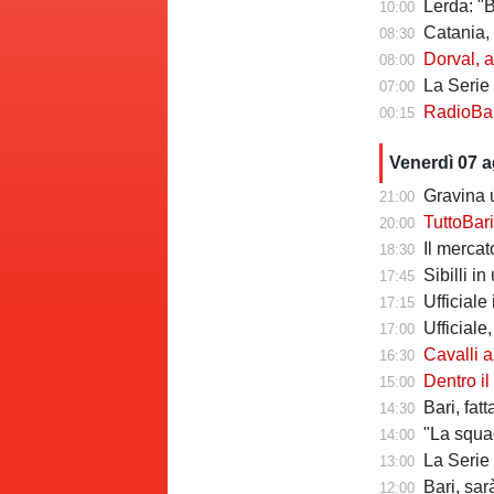
Lerda: "Ba
10:00
Catania, risch
08:30
Dorval, av
08:00
La Serie C che
07:00
RadioBari - Di
00:15
Venerdì 07 
Gravina u
21:00
TuttoBari - Cav
20:00
Il mercato delle a
18:30
Sibilli i
17:45
Ufficiale i
17:15
Ufficiale,
17:00
Cavalli a T
16:30
Dentro il Girone C,
15:00
Bari, fat
14:30
"La squadr
14:00
La Serie C che verr
13:00
Bari, sarà 
12:00