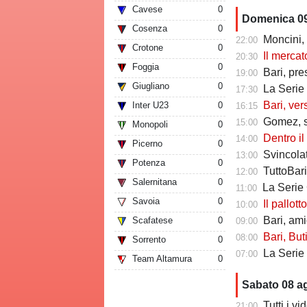
Cavese
0
Domenica 0
Cosenza
0
Moncini, 
22:00
Crotone
0
Il mercato delle a
20:30
Foggia
0
Bari, prest
19:00
Giugliano
0
La Serie C
17:30
Bari, verso la
Inter U23
0
16:15
Gomez, sub
15:00
Monopoli
0
Dentro il Girone 
14:00
Picerno
0
Svincolat
13:00
Potenza
0
TuttoBar
12:00
Salernitana
0
La Serie C che 
11:00
Savoia
0
Il pallottol
10:00
Bari, amiche
Scafatese
0
09:00
Bari, Butic 
08:00
Sorrento
0
La Serie C che 
07:00
Team Altamura
0
Sabato 08 a
Tutti i v
21:00