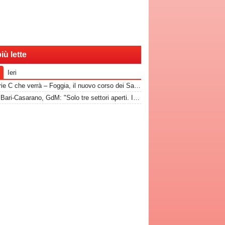
iù lette
Ieri
La Serie C che verrà – Foggia, il nuovo corso dei Satanelli riparte da Auteri: una piazza storica a caccia di riscatto
Verso Bari-Casarano, GdM: "Solo tre settori aperti. I prezzi"