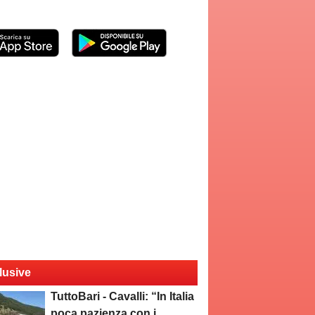
lusive
TuttoBari - Cavalli: “In Italia
poca pazienza con i