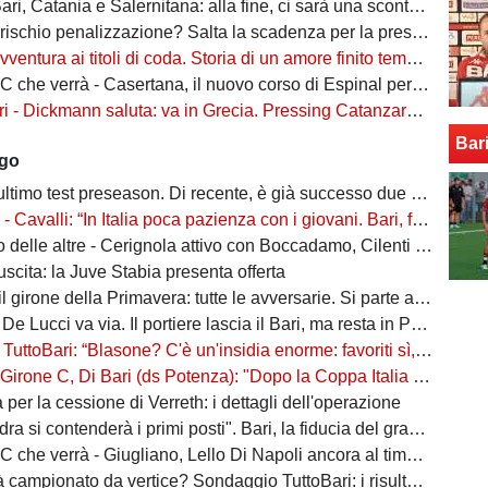
ri, Catania e Salernitana: alla fine, ci sarà una scontenta"
io penalizzazione? Salta la scadenza per la presentazione di fideiussione aggiuntiva
ventura ai titoli di coda. Storia di un amore finito tempo fa
 verrà - Casertana, il nuovo corso di Espinal per un'altra stagione da protagonista
ckmann saluta: va in Grecia. Pressing Catanzaro per Dorval, Vicari piace ad una pugliese
Bar
ago
ltimo test preseason. Di recente, è già successo due volte
alli: “In Italia poca pazienza con i giovani. Bari, fai la cosa più bella: ti spiego come”
ltre - Cerignola attivo con Boccadamo, Cilenti e Padula. Casertana su Antonio Ferrara. Della Morte piace al Foggia
n uscita: la Juve Stabia presenta offerta
l girone della Primavera: tutte le avversarie. Si parte a settembre
 De Lucci va via. Il portiere lascia il Bari, ma resta in Puglia
uttoBari: “Blasone? C'è un'insidia enorme: favoriti sì, ma non basta”
 Di Bari (ds Potenza): "Dopo la Coppa Italia vinta, vogliamo infastidire ancora. Vi nomino qualche nostro giovane"
ta per la cessione di Verreth: i dettagli dell'operazione
a si contenderà i primi posti". Bari, la fiducia del grande ex
à - Giugliano, Lello Di Napoli ancora al timone: il re delle salvezze vuole evitare un'altra stagione da brividi
campionato da vertice? Sondaggio TuttoBari: i risultati provvisori