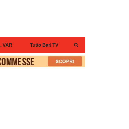
... VAR
Tutto Bari TV