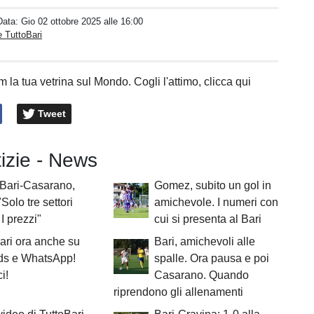
Data:
Gio 02 ottobre 2025 alle 16:00
 TuttoBari
 la tua vetrina sul Mondo. Cogli l'attimo, clicca qui
Tweet
tizie - News
Bari-Casarano,
Gomez, subito un gol in
Solo tre settori
amichevole. I numeri con
 I prezzi"
cui si presenta al Bari
ari ora anche su
Bari, amichevoli alle
ds e WhatsApp!
spalle. Ora pausa e poi
i!
Casarano. Quando
riprendono gli allenamenti