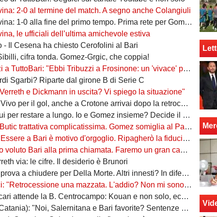
vina: 2-0 al termine del match. A segno anche Colangiuli
ina: 1-0 alla fine del primo tempo. Prima rete per Gomez
ina, le ufficiali dell’ultima amichevole estiva
 - Il Cesena ha chiesto Cerofolini al Bari
Lett
Sibilli, cifra tonda. Gomez-Grgic, che coppia!
toBari: "Ebbi Tribuzzi a Frosinone: un 'vivace' professionista, in C è un nome importante"
ordi Sgarbi? Riparte dal girone B di Serie C
Verreth e Dickmann in uscita? Vi spiego la situazione"
er il gol, anche a Crotone arrivai dopo la retrocessione. Tribuzzi? Felice di rivederlo"
r restare a lungo. Io e Gomez insieme? Decide il mister. Il soprannome 're'? Vi spiego"
Mer
Butic trattativa complicatissima. Gomez somiglia al Papu"
re a Bari è motivo d'orgoglio. Ripagherò la fiducia che mi è stata data"
oluto Bari alla prima chiamata. Faremo un gran campionato, daremo tutto"
eth via: le cifre. Il desiderio è Brunori
va a chiudere per Della Morte. Altri innesti? In difesa e a centrocampo
ocessione una mazzata. L'addio? Non mi sono sentito voluto. Io, Di Cesare e Bianco, la nuova idea"
attende la B. Centrocampo: Kouan e non solo, ecco i monitorati. Della Morte...
Vid
atania): "Noi, Salernitana e Bari favorite? Sentenze di agosto"