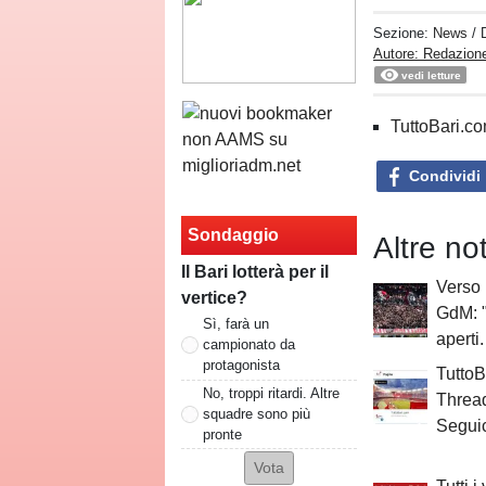
Sezione:
News
/ 
Autore: Redazione
vedi letture
TuttoBari.com
Condividi
Sondaggio
Altre no
Il Bari lotterà per il
Verso 
vertice?
GdM: "
Sì, farà un
aperti.
campionato da
protagonista
TuttoB
No, troppi ritardi. Altre
Threa
squadre sono più
Seguic
pronte