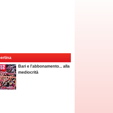
ertina
Bari e l'abbonamento... alla
mediocrità