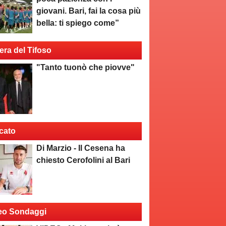
giovani. Bari, fai la cosa più
bella: ti spiego come”
era del Tifoso
"Tanto tuonò che piovve"
cato
Di Marzio - Il Cesena ha
chiesto Cerofolini al Bari
eo Sondaggi