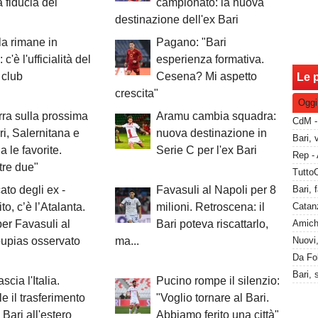
a fiducia del
campionato: la nuova
destinazione dell'ex Bari
la rimane in
Pagano: "Bari
 c'è l'ufficialità del
esperienza formativa.
 club
Cesena? Mi aspetto
Le p
crescita"
Oggi
ra sulla prossima
Aramu cambia squadra:
ri, Salernitana e
nuova destinazione in
a le favorite.
Serie C per l'ex Bari
tre due"
cato degli ex -
Favasuli al Napoli per 8
Catanz
to, c’è l’Atalanta.
milioni. Retroscena: il
per Favasuli al
Bari poteva riscattarlo,
oupias osservato
ma...
ascia l'Italia.
Pucino rompe il silenzio:
le il trasferimento
"Voglio tornare al Bari.
 Bari all'estero
Abbiamo ferito una città"