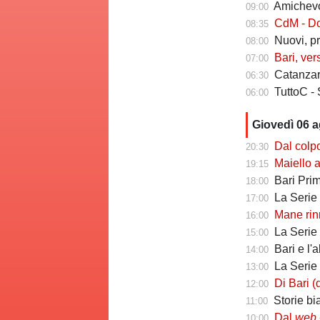
Amichevole In
09:00
CdM - Dorva
08:35
Nuovi, pr
08:00
Bari, ver
07:00
Catanzaro
06:30
TuttoC - 
06:00
Giovedì 06 
Dal colpo di me
20:30
Maiello a Tutto
19:15
Bari Primav
18:00
La Serie C che 
17:00
Mane rinno
16:00
La Serie C ch
15:00
Bari e l'
14:00
La Serie C che 
13:00
Di Bari (ds Poten
12:00
Storie biancoros
11:00
Dal
web
-
10:00