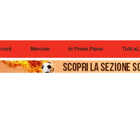
cord
Mercato
In Primo Piano
Tutti al