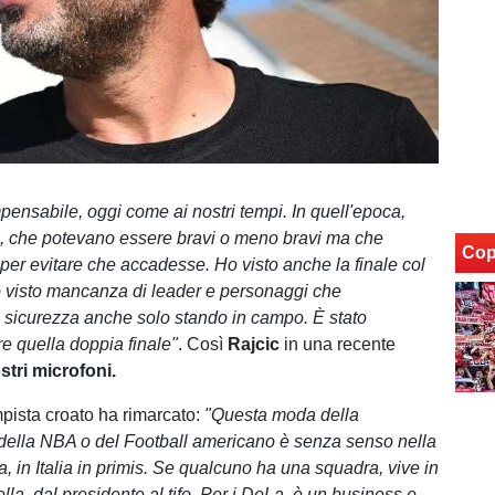
pensabile, oggi come ai nostri tempi. In quell'epoca,
, che potevano essere bravi o meno bravi ma che
Cop
er evitare che accadesse. Ho visto anche la finale col
 visto mancanza di leader e personaggi che
 sicurezza anche solo stando in campo. È stato
e quella doppia finale"
. Così
Rajcic
in una recente
stri microfoni.
pista croato ha rimarcato:
"Questa moda della
 della NBA o del Football americano è senza senso nella
, in Italia in primis. Se qualcuno ha una squadra, vive in
lla, dal presidente al tifo. Per i DeLa, è un business e