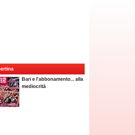
ertina
Bari e l'abbonamento... alla
mediocrità