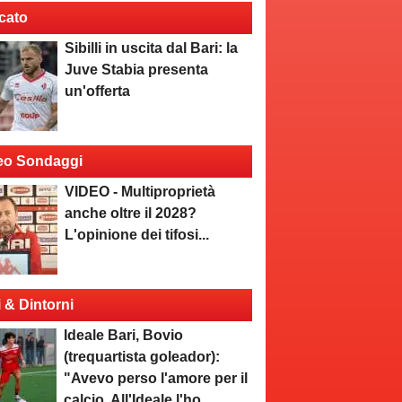
cato
Sibilli in uscita dal Bari: la
Juve Stabia presenta
un'offerta
eo Sondaggi
VIDEO - Multiproprietà
anche oltre il 2028?
L'opinione dei tifosi...
i & Dintorni
Ideale Bari, Bovio
(trequartista goleador):
"Avevo perso l'amore per il
calcio. All'Ideale l'ho