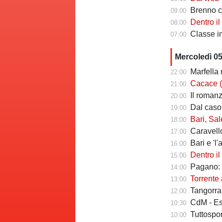
Brenno camb
09:00
Dentro il Girone C
08:00
Classe infin
07:00
Mercoledì 0
Marfella 
22:00
Cacace (ds Sorr
21:00
Il romanzo 
20:00
Dal caso Si
19:00
Bari, Salernita
18:00
Caravello
17:00
Bari e 'l'al
16:00
Dentro il Girone 
15:00
Pagano: "
14:00
Torrente a
13:00
Tangorra sull
12:00
CdM - Esposi
10:30
Tuttosport -
10:00