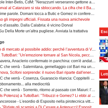
ter-Betis, CdM: "Nerazzurri verseranno gettone al Bari. E verrà girato al Comune"
l al Catanzaro si sta sbloccando. La cifra che il Bari incasserebbe
ime parole. Domani tocca a Butic e Gomez in conferenza
so gli impegni ufficiali. Fissata una nuova amichevole
 d'assalto. Dalla Calabria: è vicino Dorval
Su Della Morte un'altra pugliese. Avviata la trattativa
Esc
ago
rcato al possibile addio: perché l’avventura di Verreth al Bari non è mai davvero sbocciata
Bari: "Un'emozione tornare al San Nicola, peccato per il poco pubblico. Bari? Ben costruito"
era, Anaclerio confermato in panchina: com'è andata la scorsa stagione?
verrà - Salernitana, gemellaggio col Bari ma una sola missione: tornare subito in Serie B
va, Scifoni sorprende: il nuovo Bari riparte dall'energia verde
Lett
e verrà - Cosenza, Guarascio rilancia: Coppitelli per riportare i lupi in Serie B
abbonamento... alla mediocrità
verrà - Sorrento, ritorno al passato con Maiuri: l'obiettivo è una salvezza senza affanni
za) a TuttoBari: "Tribuzzi e Gomez? Li ebbi al Crotone. Alessio può fare più ruoli, Guido è una certezza"
se - L'esordio di Esposito nella pirotecnica vittoria contro la Spal di De Rossi e Nainggolan
 "Ridate gli scarpini a Di Cesare e Antenucci! Esposito? Forte, ma valorizziamo sempre giocatori del Napoli"