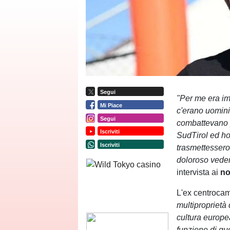
Segui
"Per me era im
Mi Piace
c'erano uomini
Segui
combattevano p
Iscriviti
SudTirol ed ho
Iscriviti
trasmettessero
doloroso veder
intervista ai
no
L'ex centrocam
multiproprietà
cultura europea
funzione di que