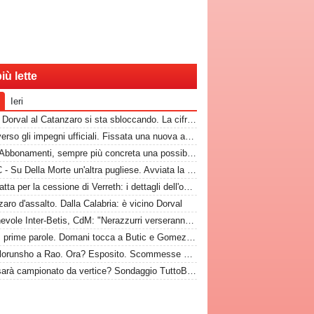
iù lette
Ieri
CdM - Dorval al Catanzaro si sta sbloccando. La cifra che il Bari incasserebbe
Bari, verso gli impegni ufficiali. Fissata una nuova amichevole
Rep - Abbonamenti, sempre più concreta una possibilità
TuttoC - Su Della Morte un'altra pugliese. Avviata la trattativa
Bari, fatta per la cessione di Verreth: i dettagli dell'operazione
aro d'assalto. Dalla Calabria: è vicino Dorval
Amichevole Inter-Betis, CdM: "Nerazzurri verseranno gettone al Bari. E verrà girato al Comune"
Nuovi, prime parole. Domani tocca a Butic e Gomez in conferenza
Da Folorunsho a Rao. Ora? Esposito. Scommesse vinte e altre perse sull'asse Napoli-Bari
Bari, sarà campionato da vertice? Sondaggio TuttoBari: i risultati provvisori