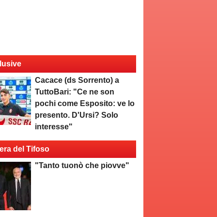
lusive
Cacace (ds Sorrento) a
TuttoBari: "Ce ne son
pochi come Esposito: ve lo
presento. D'Ursi? Solo
interesse"
era del Tifoso
"Tanto tuonò che piovve"