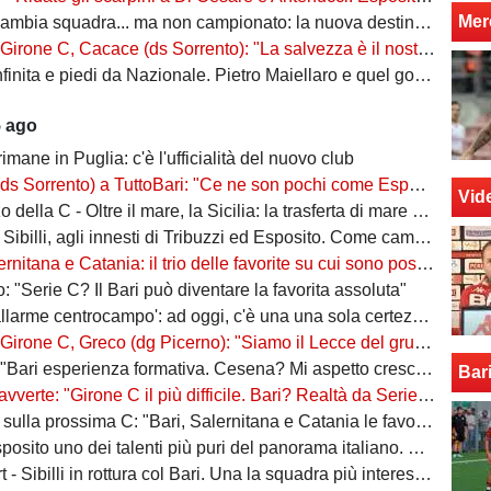
Mer
ia squadra... ma non campionato: la nuova destinazione dell'ex Bari
, Cacace (ds Sorrento): "La salvezza è il nostro scudetto, torniamo a casa dopo gennaio. Ecco la nostra forza"
ita e piedi da Nazionale. Pietro Maiellaro e quel gol da quaranta metri...
5 ago
rimane in Puglia: c'è l'ufficialità del nuovo club
ento) a TuttoBari: "Ce ne son pochi come Esposito: ve lo presento. D'Ursi? Solo interesse"
Vid
della C - Oltre il mare, la Sicilia: la trasferta di mare e di vento
billi, agli innesti di Tribuzzi ed Esposito. Come cambia l’attacco
na e Catania: il trio delle favorite su cui sono poste le aspettative e gli obiettivi promozione
: "Serie C? Il Bari può diventare la favorita assoluta"
larme centrocampo': ad oggi, c'è una una sola certezza (e mezza) nel reparto
C, Greco (dg Picerno): "Siamo il Lecce del gruppo, tra giovani e sostenibilità. Che impresa l'anno scorso!"
Bari esperienza formativa. Cesena? Mi aspetto crescita"
Bar
vverte: "Girone C il più difficile. Bari? Realtà da Serie A"
a prossima C: "Bari, Salernitana e Catania le favorite. Subito dopo altre due"
to uno dei talenti più puri del panorama italiano. Sibilli, Marino è furioso
 Sibilli in rottura col Bari. Una la squadra più interessata a ingaggiarlo