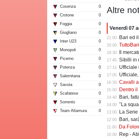
Cosenza
0
Altre not
Crotone
0
Foggia
0
Venerdì 07 
Giugliano
0
Bari ed il 
21:00
Inter U23
0
TuttoBari - Cav
20:00
Monopoli
0
Il mercato delle a
18:30
Picerno
0
Sibilli i
17:45
Ufficiale i
Potenza
0
17:15
Ufficiale,
17:05
Salernitana
0
Cavalli a Tutt
16:30
Savoia
0
Dentro il Girone C,
15:00
Scafatese
0
Bari, fat
14:40
Sorrento
0
"La squadr
14:00
Team Altamura
0
La Serie C che verr
13:00
Bari, sarà 
12:00
Da Folorunsh
11:00
Rep - Ab
10:00