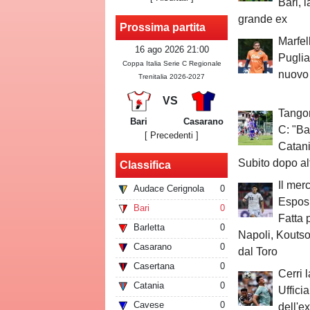
Bari, l
grande ex
Prossima partita
Marfel
16 ago 2026 21:00
Puglia:
Coppa Italia Serie C Regionale
nuovo
Trenitalia 2026-2027
VS
Tangor
Bari
Casarano
C: "Ba
[ Precedenti ]
Catani
Subito dopo al
Classifica
Il mer
Audace Cerignola
0
Esposi
Bari
0
Fatta 
Barletta
0
Napoli, Kouts
Casarano
0
dal Toro
Casertana
0
Cerri l
Catania
0
Ufficia
Cavese
0
dell'ex