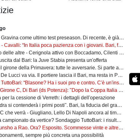
izie
ago
Gravina come ultimo test preseason. Di recente, è già successo due volte
alli: “In Italia poca pazienza con i giovani. Bari, fai la cosa più bella: ti spiego come”
ltre - Cerignola attivo con Boccadamo, Cilenti e Padula. Casertana su Antonio Ferrara. Della Morte piace al Foggia
n uscita dal Bari: la Juve Stabia presenta un'offerta
l girone della Primavera: tutte le avversarie. Si parte a settembre
 De Lucci va via. Il portiere lascia il Bari, ma resta in Puglia
oBari: “Blasone? Ha i suoi pro e contro. C'è un'insidia enorme: favoriti sì, ma non basta”
 Di Bari (ds Potenza): "Dopo la Coppa Italia vinta, vogliamo infastidire ancora. Vi nomino qualche nostro giovane"
ta per la cessione di Verreth: i dettagli dell'operazione
a si contenderà i primi posti". Bari, la fiducia del grande ex
à - Giugliano, Lello Di Napoli ancora al timone: il re delle salvezze vuole evitare un'altra stagione da brividi
campionato da vertice? Sondaggio TuttoBari: i risultati provvisori
o a Rao. Ora? Esposito. Scommesse vinte e altre perse sull'asse Napoli-Bari
bonamenti, sempre più concreta una possibilità