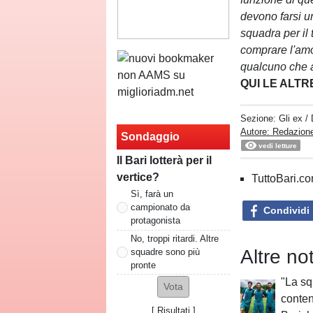
devono farsi u
squadra per il 
comprare l'amo
qualcuno che a
QUI LE ALTR
Sezione:
Gli ex
/
Autore: Redazione
Sondaggio
vedi letture
Il Bari lotterà per il
vertice?
TuttoBari.com
Sì, farà un
campionato da
Condividi
protagonista
No, troppi ritardi. Altre
Altre not
squadre sono più
pronte
"La sq
conten
[
Risultati
]