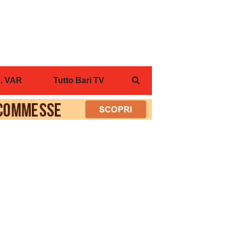
... VAR
Tutto Bari TV