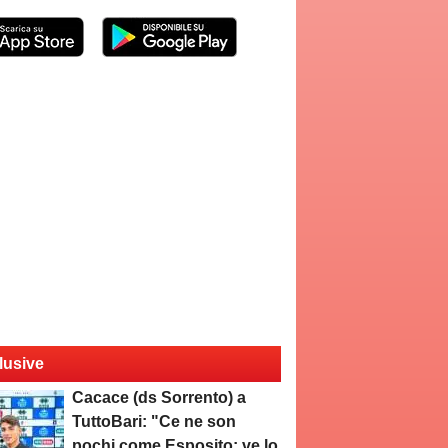
lusive
Cacace (ds Sorrento) a
TuttoBari: "Ce ne son
pochi come Esposito: ve lo