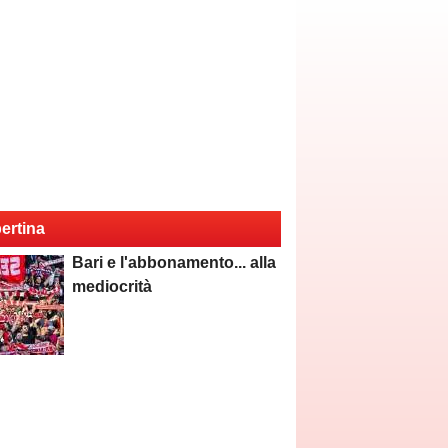
ertina
Bari e l'abbonamento... alla
mediocrità