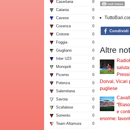
Casertana
0
vedi letture
Catania
0
TuttoBari.com
Cavese
0
Cosenza
0
Condividi
Crotone
0
Foggia
0
Altre no
Giugliano
0
Inter U23
0
Radio
Monopoli
0
saluta
Pressi
Picerno
0
Dorval, Vicari
Potenza
0
pugliese
Salernitana
0
Cavall
Savoia
0
“Blaso
Scafatese
0
e cont
Sorrento
0
enorme: favorit
Team Altamura
0