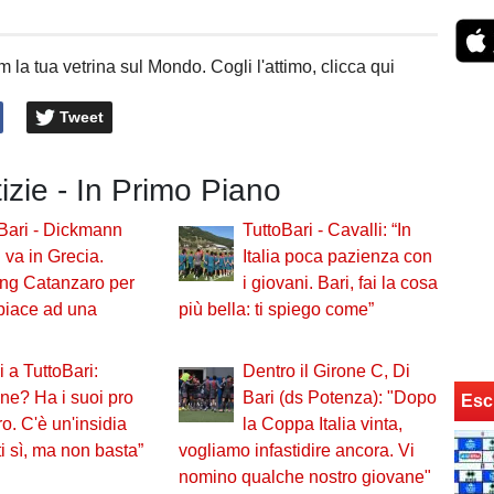
 la tua vetrina sul Mondo. Cogli l'attimo, clicca qui
Tweet
tizie - In Primo Piano
Bari - Dickmann
TuttoBari - Cavalli: “In
: va in Grecia.
Italia poca pazienza con
ng Catanzaro per
i giovani. Bari, fai la cosa
 piace ad una
più bella: ti spiego come”
i a TuttoBari:
Dentro il Girone C, Di
ne? Ha i suoi pro
Bari (ds Potenza): "Dopo
Esc
ro. C'è un'insidia
la Coppa Italia vinta,
i sì, ma non basta”
vogliamo infastidire ancora. Vi
nomino qualche nostro giovane"