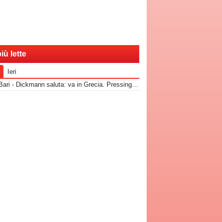
iù lette
Ieri
RadioBari - Dickmann saluta: va in Grecia. Pressing Catanzaro per Dorval, Vicari piace ad una pugliese