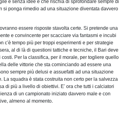
ile e senza idee e che rischia di sprofondare sempre di
n si ponga rimedio ad una situazione diventata davvero
dovranno essere risposte stavolta certe. Si pretende una
nte e convincente per scacciare via fantasmi e incubi
on c'è tempo più per troppi esperimenti e per strategie
sera, al di là di questioni tattiche e tecniche, il Bari deve
 i costi. Per la classifica, per il morale, per togliere quello
ella delle vittorie che sta cominciando ad essere una
si sono sempre più delusi e assuefatti ad una situazione
. La squadra è stata costruita non certo per la salvezza
di più a livello di obiettivi. E' ora che tutti i calciatori
ienza di un campionato iniziato davvero male e con
tive, almeno al momento.