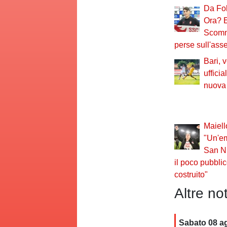
Da Fo
Ora? E
Scomme
perse sull'ass
Bari, 
ufficia
nuova
Maiell
"Un'em
San Ni
il poco pubbli
costruito"
Altre not
Sabato 08 a