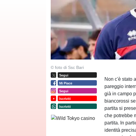
© foto di Ssc Bari
Segui
Non c'è stato 
Mi Piace
pareggio inter
Segui
già in campo pe
Iscriviti
biancorossi se 
Iscriviti
partita si pres
che potrebbe me
partita. In par
identità precis