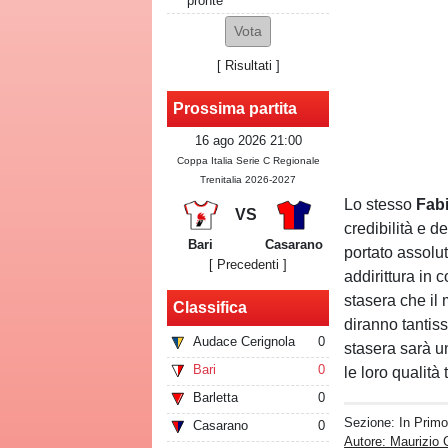
pronte
[
Risultati
]
Prossima partita
16 ago 2026 21:00
Coppa Italia Serie C Regionale
Trenitalia 2026-2027
Lo stesso
Fab
VS
credibilità e d
Bari
Casarano
portato assolu
[ Precedenti ]
addirittura in 
stasera che il 
Classifica
diranno tantis
Audace Cerignola
0
stasera sarà u
Bari
0
le loro qualità
Barletta
0
Sezione:
In Prim
Casarano
0
Autore: Maurizio 