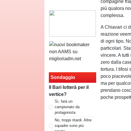
compagine frag
più qualora no
complessa.
A Chiavari ci 
reazione veeme
di ogni tipo. N
particolari. Sta
vincere. A tutti
zero dalla cas
tortura. I tifo
poco piacevole
Sondaggio
ma per qualcosa 
Il Bari lotterà per il
prendano cosc
vertice?
poche prospet
Sì, farà un
campionato da
protagonista
No, troppi ritardi. Altre
squadre sono più