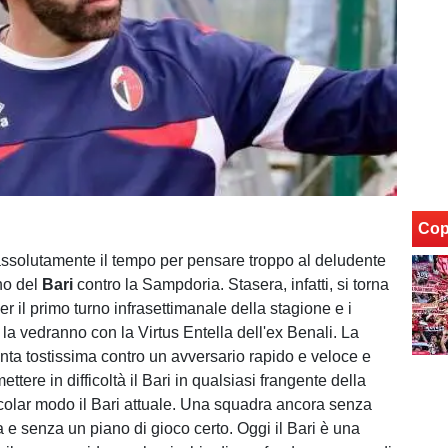
Cop
assolutamente il tempo per pensare troppo al deludente
no del
Bari
contro la Sampdoria. Stasera, infatti, si torna
r il primo turno infrasettimanale della stagione e i
la vedranno con la Virtus Entella dell'ex Benali. La
enta tostissima contro un avversario rapido e veloce e
ttere in difficoltà il Bari in qualsiasi frangente della
ticolar modo il Bari attuale. Una squadra ancora senza
a e senza un piano di gioco certo. Oggi il Bari è una