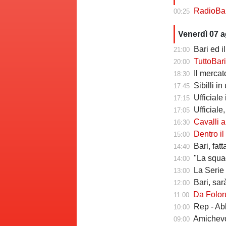
RadioBari - Di
00:25
Venerdì 07 
Bari ed il 
21:00
TuttoBari - Cav
20:00
Il mercato delle a
18:30
Sibilli i
17:45
Ufficiale i
17:15
Ufficiale,
17:05
Cavalli a Tutt
16:30
Dentro il Girone C,
15:00
Bari, fat
14:40
"La squadr
14:00
La Serie C che verr
13:00
Bari, sarà 
12:00
Da Folorunsh
11:00
Rep - Ab
10:00
Amichevole In
09:00