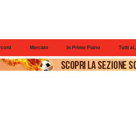
cord
Mercato
In Primo Piano
Tutti al