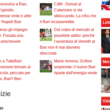
lorunsho a Rao.
CdM - Dorval al
sposito.
Catanzaro si sta
sse vinte e altre
sbloccando. La cifra che
e Napoli-Bari
il Bari incasserebbe
Lett
verso gli impegni
Dal colpo di mercato al
li. Fissata una
possibile addio: perché
 amichevole
l’avventura di Verreth al
Bari non è mai davvero
sbocciata
o a TuttoBari:
Mane rinnova, Scifoni
Mer
ozione tornare al
sorprende: il nuovo Bari
cola, peccato per
riparte dall'energia verde
co. Bari? Ben
izie
Vid
go