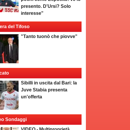
presento. D'Ursi? Solo
interesse"
era del Tifoso
"Tanto tuonò che piovve"
cato
Sibilli in uscita dal Bari: la
Juve Stabia presenta
un'offerta
eo Sondaggi
VIDEO - Multiproprietà