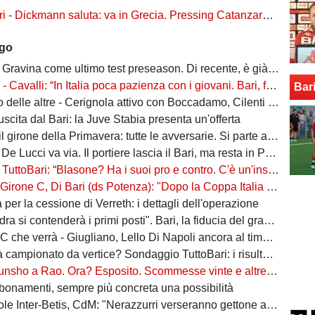
ckmann saluta: va in Grecia. Pressing Catanzaro per Dorval, Vicari piace ad una pugliese
ago
Gravina come ultimo test preseason. Di recente, è già successo due volte
alli: “In Italia poca pazienza con i giovani. Bari, fai la cosa più bella: ti spiego come”
Bar
ltre - Cerignola attivo con Boccadamo, Cilenti e Padula. Casertana su Antonio Ferrara. Della Morte piace al Foggia
n uscita dal Bari: la Juve Stabia presenta un'offerta
l girone della Primavera: tutte le avversarie. Si parte a settembre
 De Lucci va via. Il portiere lascia il Bari, ma resta in Puglia
oBari: “Blasone? Ha i suoi pro e contro. C'è un'insidia enorme: favoriti sì, ma non basta”
 Di Bari (ds Potenza): "Dopo la Coppa Italia vinta, vogliamo infastidire ancora. Vi nomino qualche nostro giovane"
ta per la cessione di Verreth: i dettagli dell'operazione
a si contenderà i primi posti". Bari, la fiducia del grande ex
à - Giugliano, Lello Di Napoli ancora al timone: il re delle salvezze vuole evitare un'altra stagione da brividi
campionato da vertice? Sondaggio TuttoBari: i risultati provvisori
o a Rao. Ora? Esposito. Scommesse vinte e altre perse sull'asse Napoli-Bari
bonamenti, sempre più concreta una possibilità
ter-Betis, CdM: "Nerazzurri verseranno gettone al Bari. E verrà girato al Comune"