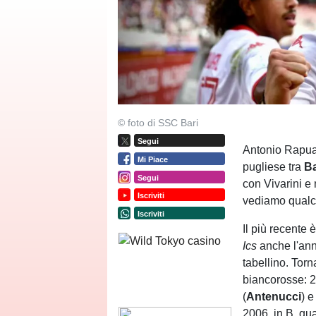
© foto di SSC Bari
Segui
Antonio Rapuan
Mi Piace
pugliese tra
Ba
Segui
con Vivarini e
Iscriviti
vediamo qualc
Iscriviti
Il più recente
Ics
anche l'an
tabellino. Torn
biancorosse: 2
(
Antenucci
) e
2006, in B, qua