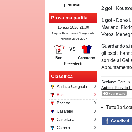
[
Risultati
]
2
gol
- Koutsou
Prossima partita
1
gol
- Dorval,
Mariano, Flori
16 ago 2026 21:00
Coppa Italia Serie C Regionale
Voros, Meneghet
Trenitalia 2026-2027
Guardando ai ri
VS
gli ospiti hann
Bari
Casarano
sorride al Gall
[ Precedenti ]
Appuntamento al
Classifica
Sezione:
Corsi & 
Audace Cerignola
0
Autore: Piervito P
vedi letture
Bari
0
Barletta
0
TuttoBari.com
Casarano
0
Casertana
0
Condividi
Catania
0