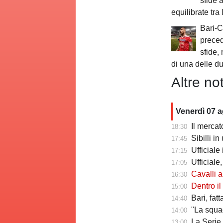
sfide 
equilibrate tra
Bari-C
preced
sfide,
di una delle d
Altre not
Venerdì 07 
Il mercato delle a
18:30
Sibilli i
17:45
Ufficiale i
17:15
Ufficiale,
17:05
Cavalli a Tutt
16:30
Dentro il Girone C,
15:00
Bari, fat
14:40
"La squadr
14:00
La Serie C che verr
13:00