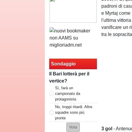
padroni di cas
e Myrtaj come 
l'ultima vittor
vanificare un r
tra le sopracita
Sondaggio
Il Bari lotterà per il
vertice?
Sì, farà un
campionato da
protagonista
No, troppi ritardi. Altre
squadre sono più
pronte
3
gol
- Antenuc