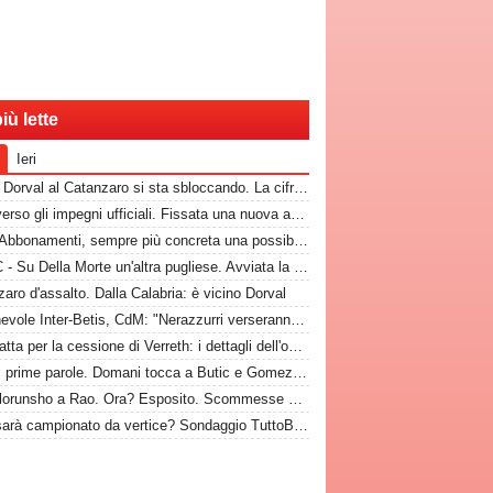
iù lette
Ieri
CdM - Dorval al Catanzaro si sta sbloccando. La cifra che il Bari incasserebbe
Bari, verso gli impegni ufficiali. Fissata una nuova amichevole
Rep - Abbonamenti, sempre più concreta una possibilità
TuttoC - Su Della Morte un'altra pugliese. Avviata la trattativa
aro d'assalto. Dalla Calabria: è vicino Dorval
Amichevole Inter-Betis, CdM: "Nerazzurri verseranno gettone al Bari. E verrà girato al Comune"
Bari, fatta per la cessione di Verreth: i dettagli dell'operazione
Nuovi, prime parole. Domani tocca a Butic e Gomez in conferenza
Da Folorunsho a Rao. Ora? Esposito. Scommesse vinte e altre perse sull'asse Napoli-Bari
Bari, sarà campionato da vertice? Sondaggio TuttoBari: i risultati provvisori