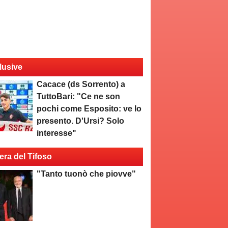
lusive
Cacace (ds Sorrento) a
TuttoBari: "Ce ne son
pochi come Esposito: ve lo
presento. D'Ursi? Solo
interesse"
era del Tifoso
"Tanto tuonò che piovve"