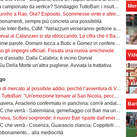
Mer
campionato da vertice? Sondaggio TuttoBari: i risultati provvisori
o a Rao. Ora? Esposito. Scommesse vinte e altre perse sull'asse Napoli-Bari
bonamenti, sempre più concreta una possibilità
ter-Betis, CdM: "Nerazzurri verseranno gettone al Bari. E verrà girato al Comune"
l al Catanzaro si sta sbloccando. La cifra che il Bari incasserebbe
ime parole. Domani tocca a Butic e Gomez in conferenza
so gli impegni ufficiali. Fissata una nuova amichevole
Vid
 d'assalto. Dalla Calabria: è vicino Dorval
Su Della Morte un'altra pugliese. Avviata la trattativa
ago
rcato al possibile addio: perché l’avventura di Verreth al Bari non è mai davvero sbocciata
Bari: "Un'emozione tornare al San Nicola, peccato per il poco pubblico. Bari? Ben costruito"
era, Anaclerio confermato in panchina: com'è andata la scorsa stagione?
Bar
verrà - Salernitana, gemellaggio col Bari ma una sola missione: tornare subito in Serie B
va, Scifoni sorprende: il nuovo Bari riparte dall'energia verde
e verrà - Cosenza, Guarascio rilancia: Coppitelli per riportare i lupi in Serie B
abbonamento... alla mediocrità