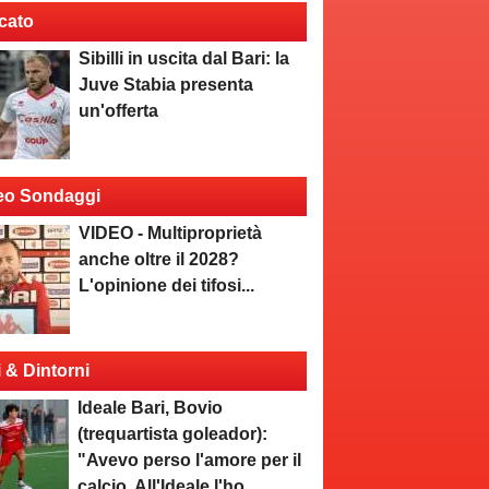
cato
Sibilli in uscita dal Bari: la
Juve Stabia presenta
un'offerta
eo Sondaggi
VIDEO - Multiproprietà
anche oltre il 2028?
L'opinione dei tifosi...
i & Dintorni
Ideale Bari, Bovio
(trequartista goleador):
"Avevo perso l'amore per il
calcio. All'Ideale l'ho