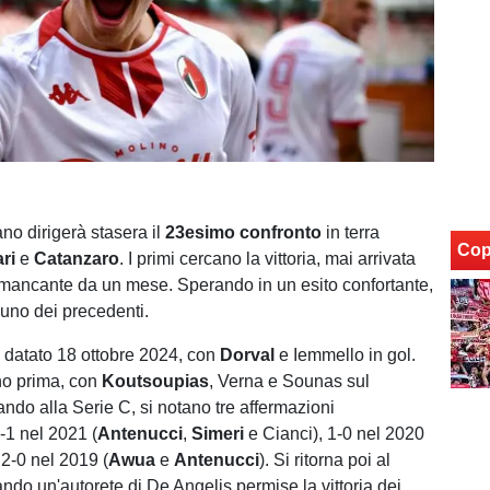
o dirigerà stasera il
23esimo
confronto
in terra
Cop
ri
e
Catanzaro
. I primi cercano la vittoria, mai arrivata
 mancante da un mese. Sperando in un esito confortante,
uno dei precedenti.
 è datato 18 ottobre 2024, con
Dorval
e Iemmello in gol.
no prima, con
Koutsoupias
, Verna e Sounas sul
ando alla Serie C, si notano tre affermazioni
-1 nel 2021 (
Antenucci
,
Simeri
e Cianci), 1-0 nel 2020
 2-0 nel 2019 (
Awua
e
Antenucci
). Si ritorna poi al
ndo un'autorete di De Angelis permise la vittoria dei