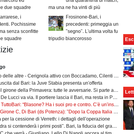
amarcord ed
una quarantina di match,
 le due squadre
ma una ne ha vinti di più
arrarese, i
Frosinone-Bari, i
enti. Pochissime
precedenti: primeggia un
 ma senza sconfitte
"segno". L'ultima volta fu
ue squadre
tripudio biancorosso
Esc
izie
ago
ltre - Cerignola attivo con Boccadamo, Cilenti e Padula. Casertana su Antonio Ferrara. Della Morte piace al Foggia
n uscita dal Bari: la Juve Stabia presenta un'offerta
l girone della Primavera: tutte le avversarie. Si parte a settembre
Lett
 De Lucci va via. Il portiere lascia il Bari, ma resta in Puglia
oBari: “Blasone? Ha i suoi pro e contro. C'è un'insidia enorme: favoriti sì, ma non basta”
 Di Bari (ds Potenza): "Dopo la Coppa Italia vinta, vogliamo infastidire ancora. Vi nomino qualche nostro giovane"
ta per la cessione di Verreth: i dettagli dell'operazione
a si contenderà i primi posti". Bari, la fiducia del grande ex
à - Giugliano, Lello Di Napoli ancora al timone: il re delle salvezze vuole evitare un'altra stagione da brividi