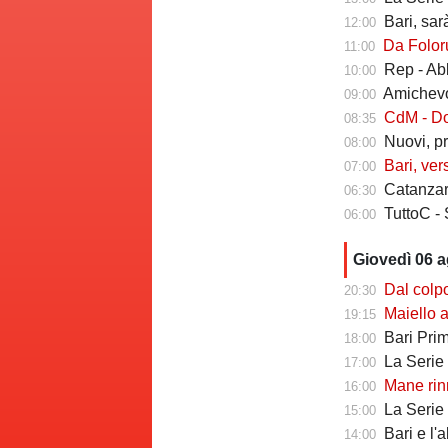
Bari, sarà 
12:00
Da Folorunsh
11:00
Rep - Ab
10:00
Amichevole In
09:00
CdM - Dorva
08:35
Nuovi, pr
08:00
Bari, ver
07:00
Catanzaro
06:30
TuttoC - 
06:00
Giovedì 06 
Dal colpo di me
20:30
Maiello a Tutto
19:15
Bari Primav
18:00
La Serie C che 
17:00
Mane rinno
16:00
La Serie C ch
15:00
Bari e l'
14:00