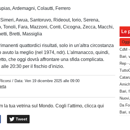
pias, Ardemagni, Colautti, Ferrero
 Simeri, Awua, Santoruvo, Rideout, Iorio, Serena,
o, Tonoli, Fara, Mazzoni, Conti, Cicogna, Zecca, Macchi,
Le p
ti, Bretti, Massiglia
Oggi
manenti quattordici risultati, solo in un'altra circostanza
o avuto la meglio (nel 1974, ndr). L'almanacco, quindi,
etto, che oggi dovrà affrontare una sfida complicata.
le 20:30 per il fischio d'inizio.
Catanz
Ricorsi
/ Data:
Ven 19 dicembre 2025 alle 09:00
erta
 la tua vetrina sul Mondo. Cogli l'attimo, clicca qui
Tweet