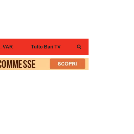
... VAR
Tutto Bari TV