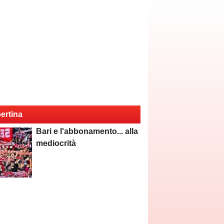
ertina
Bari e l'abbonamento... alla
mediocrità