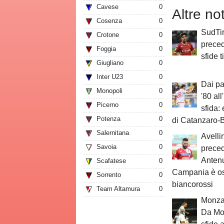
Cavese
0
Altre no
Cosenza
0
SudTir
Crotone
0
preced
Foggia
0
sfide t
Giugliano
0
Inter U23
0
Dai pa
Monopoli
0
'80 all
Picerno
0
sfida:
Potenza
0
di Catanzaro-B
Salernitana
0
Avellin
Savoia
0
preced
Antenu
Scafatese
0
Campania è ost
Sorrento
0
biancorossi
Team Altamura
0
Monza-
Da Mon