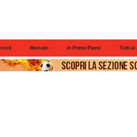
cord
Mercato
In Primo Piano
Tutti al