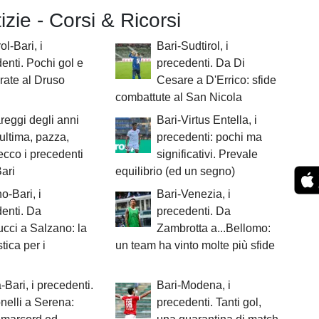
tizie - Corsi & Ricorsi
ol-Bari, i
Bari-Sudtirol, i
enti. Pochi gol e
precedenti. Da Di
irate al Druso
Cesare a D'Errico: sfide
combattute al San Nicola
reggi degli anni
Bari-Virtus Entella, i
'ultima, pazza,
precedenti: pochi ma
 ecco i precedenti
significativi. Prevale
ari
equilibrio (ed un segno)
o-Bari, i
Bari-Venezia, i
enti. Da
precedenti. Da
cci a Salzano: la
Zambrotta a...Bellomo:
ica per i
un team ha vinto molte più sfide
Bari, i precedenti.
Bari-Modena, i
elli a Serena:
precedenti. Tanti gol,