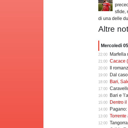
preced
sfide,
di una delle d
Altre not
Mercoledì 0
Marfella 
22:00
Cacace (ds Sorr
21:00
Il romanzo 
20:00
Dal caso Si
19:00
Bari, Salernita
18:00
Caravello
17:00
Bari e 'l'al
16:00
Dentro il Girone 
15:00
Pagano: "
14:00
Torrente a
13:00
Tangorra sull
12:00