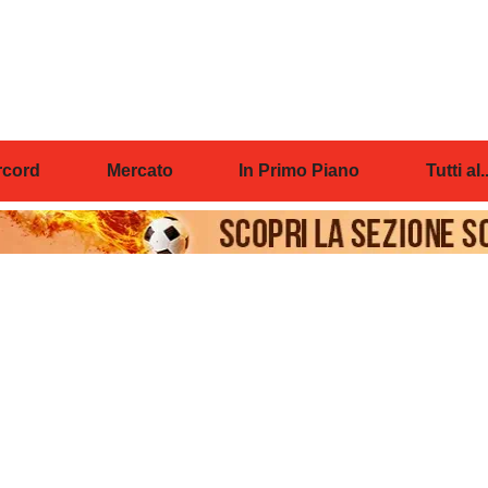
cord
Mercato
In Primo Piano
Tutti al