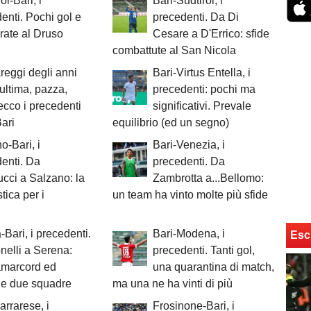
ol-Bari, i
Bari-Sudtirol, i
enti. Pochi gol e
precedenti. Da Di
irate al Druso
Cesare a D'Errico: sfide
combattute al San Nicola
reggi degli anni
Bari-Virtus Entella, i
'ultima, pazza,
precedenti: pochi ma
 ecco i precedenti
significativi. Prevale
ari
equilibrio (ed un segno)
o-Bari, i
Bari-Venezia, i
enti. Da
precedenti. Da
cci a Salzano: la
Zambrotta a...Bellomo:
ica per i
un team ha vinto molte più sfide
Bari, i precedenti.
Bari-Modena, i
Esc
elli a Serena:
precedenti. Tanti gol,
amarcord ed
una quarantina di match,
 le due squadre
ma una ne ha vinti di più
arrarese, i
Frosinone-Bari, i