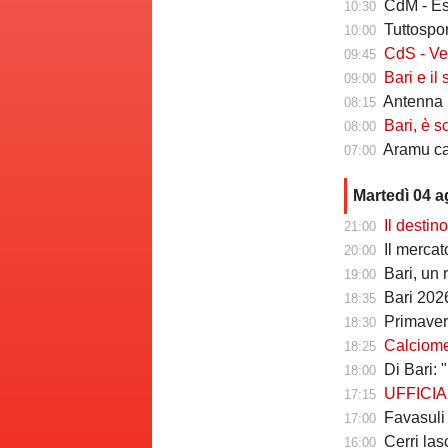
CdM - Esposi
10:30
Tuttosport -
10:00
CdS - Verreth 
09:45
Bari e il sal
09:00
Antenna S
08:15
Bari, è s
08:00
Aramu cam
07:00
Martedì 04 
Il destin
21:00
Il mercato degl
20:00
Bari, un 
19:00
Bari 2026
18:35
Primavera
18:30
Calciomerc
18:25
Di Bari: "B
18:00
UFFICIALE
17:15
Favasuli al
17:00
Cerri lasc
16:00