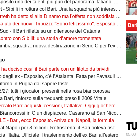
to uno dei talenti più puri del panorama italiano. Sibilli, Marino è furioso
 Sibilli in rottura col Bari. Una la squadra più interessata a ingaggiarlo
ha detto sì alla Dinamo ma l'offerta non soddisfa il Bari. Della Morte, niente conferme
uto dei nuovi. Tribuzzi: "Sono felicissimo". Esposito: "Ci vediamo al San Nicola"
Bar
ud - Il Bari riflette su un difensore del Catania
contro con Sibilli: una storia d’amore tormentata
bia squadra: nuova destinazione in Serie C per l'ex Bari
ago
o ha deciso così: il Bari parte con un filotto da brividi
i ex - Esposito, c’è l’Atalanta. Fatta per Favasuli al Napoli, Koutsoupias osservato dal Toro
ritorno in Puglia dal sapore triste
/27: tutti i giocatori presenti nella rosa biancorossa
 Bari, rinforzo sulla trequarti: preso il 2009 Vitale
ato Bari: acquisti, cessioni, trattative. Oggi giocherebbe così
iancorossi in C un dispiacere. Casarano al San Nicola? Sarà un orgoglio"
 - Bari, ecco Esposito. Arriva dal Napoli, la formula
 Napoli per 8 milioni. Retroscena: il Bari poteva riscattarlo, ma...
05:00
ia l'Italia. Ufficiale il trasferimento dell'ex Bari all'estero