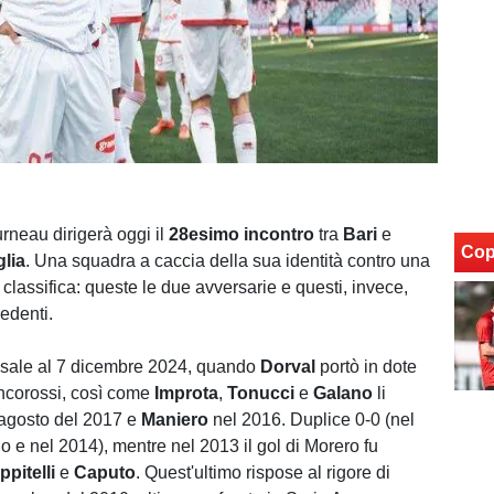
neau dirigerà oggi il
28esimo
incontro
tra
Bari
e
Cop
lia
. Una squadra a caccia della sua identità contro una
a classifica: queste le due avversarie e questi, invece,
edenti.
 risale al 7 dicembre 2024, quando
Dorval
portò in dote
iancorossi, così come
Improta
,
Tonucci
e
Galano
li
'agosto del 2017 e
Maniero
nel 2016. Duplice 0-0 (nel
e nel 2014), mentre nel 2013 il gol di Morero fu
ppitelli
e
Caputo
. Quest'ultimo rispose al rigore di