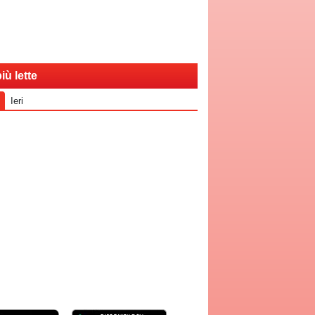
iù lette
Ieri