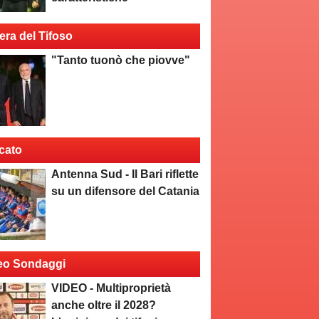
era del Tifoso
"Tanto tuonò che piovve"
cato
Antenna Sud - Il Bari riflette
su un difensore del Catania
eo Sondaggi
VIDEO - Multiproprietà
anche oltre il 2028?