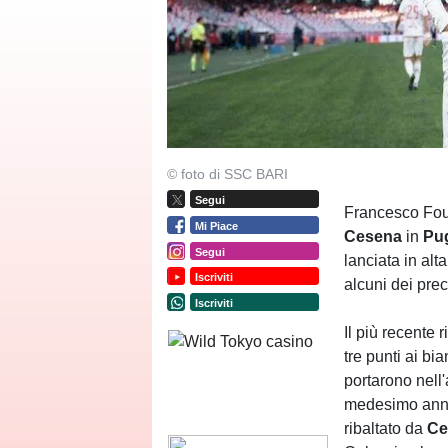
© foto di SSC BARI
Segui
Francesco Four
Mi Piace
Cesena
in
Pug
Segui
lanciata in alt
Iscriviti
alcuni dei prec
Iscriviti
Il più recente
tre punti ai b
portarono nell
medesimo anno 
ribaltato da
Ce