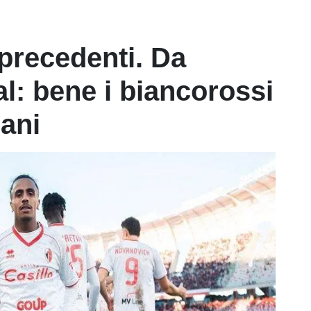
 precedenti. Da
l: bene i biancorossi
iani