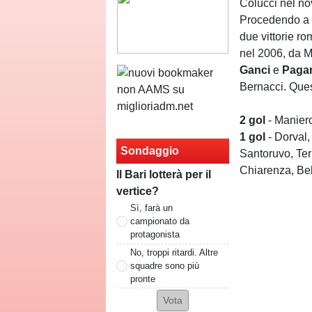
Colucci nel no
Procedendo a r
due vittorie r
nel 2006, da Mo
Ganci
e
Paga
Bernacci. Ques
2
gol
- Maniero
1 gol
- Dorval,
Sondaggio
Santoruvo, Ter
Chiarenza, Bel
Il Bari lotterà per il
vertice?
Sì, farà un
campionato da
protagonista
No, troppi ritardi. Altre
squadre sono più
pronte