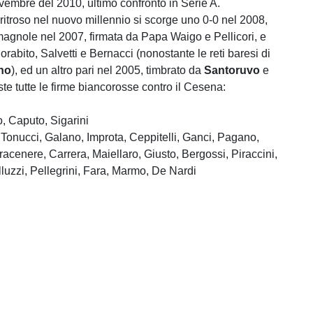
vembre del 2010, ultimo confronto in Serie A.
itroso nel nuovo millennio si scorge uno 0-0 nel 2008,
omagnole nel 2007, firmata da Papa Waigo e Pellicori, e
rabito, Salvetti e Bernacci (nonostante le reti baresi di
no
), ed un altro pari nel 2005, timbrato da
Santoruvo
e
te tutte le firme biancorosse contro il Cesena:
, Caputo, Sigarini
 Tonucci, Galano, Improta, Ceppitelli, Ganci, Pagano,
racenere, Carrera, Maiellaro, Giusto, Bergossi, Piraccini,
luzzi, Pellegrini, Fara, Marmo, De Nardi