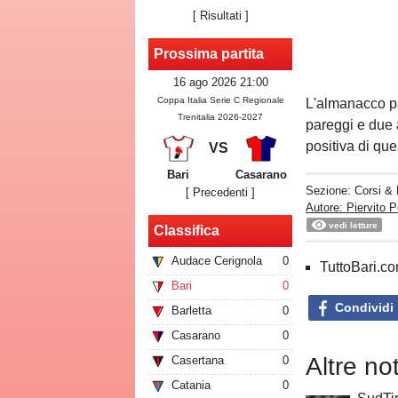
[
Risultati
]
Prossima partita
16 ago 2026 21:00
Coppa Italia Serie C Regionale
L'almanacco pal
Trenitalia 2026-2027
pareggi e due
positiva di qu
VS
Bari
Casarano
Sezione:
Corsi & 
[ Precedenti ]
Autore: Piervito P
vedi letture
Classifica
Audace Cerignola
0
TuttoBari.com
Bari
0
Condividi
Barletta
0
Casarano
0
Altre no
Casertana
0
Catania
0