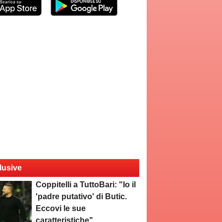
lusive
Coppitelli a TuttoBari: "Io il
'padre putativo' di Butic.
Eccovi le sue
caratteristiche"