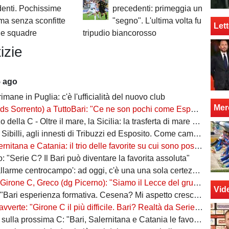
enti. Pochissime
precedenti: primeggia un
 ma senza sconfitte
"segno". L'ultima volta fu
Lett
ue squadre
tripudio biancorosso
izie
5 ago
rimane in Puglia: c'è l'ufficialità del nuovo club
Mer
ento) a TuttoBari: "Ce ne son pochi come Esposito: ve lo presento. D'Ursi? Solo interesse"
della C - Oltre il mare, la Sicilia: la trasferta di mare e di vento
billi, agli innesti di Tribuzzi ed Esposito. Come cambia l’attacco
na e Catania: il trio delle favorite su cui sono poste le aspettative e gli obiettivi promozione
: "Serie C? Il Bari può diventare la favorita assoluta"
larme centrocampo': ad oggi, c'è una una sola certezza (e mezza) nel reparto
C, Greco (dg Picerno): "Siamo il Lecce del gruppo, tra giovani e sostenibilità. Che impresa l'anno scorso!"
Vid
Bari esperienza formativa. Cesena? Mi aspetto crescita"
vverte: "Girone C il più difficile. Bari? Realtà da Serie A"
a prossima C: "Bari, Salernitana e Catania le favorite. Subito dopo altre due"