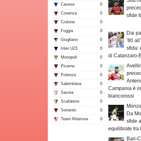
SudTir
Cavese
0
preced
Cosenza
0
sfide t
Crotone
0
Foggia
0
Dai pa
Giugliano
0
'80 all
sfida:
Inter U23
0
di Catanzaro-B
Monopoli
0
Avellin
Picerno
0
preced
Potenza
0
Antenu
Salernitana
0
Campania è ost
Savoia
0
biancorossi
Scafatese
0
Monza-
Sorrento
0
Da Mon
Team Altamura
0
sfide 
equilibrate tra
Bari-C