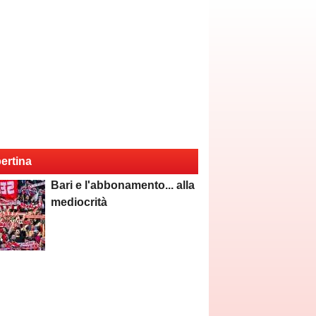
ertina
pareggite
Bari e l'abbonamento... alla
mediocrità