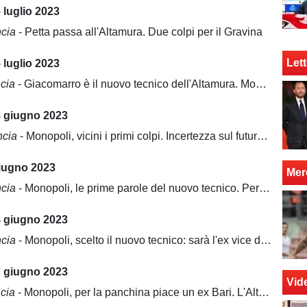
 luglio 2023
ncia
- Petta passa all'Altamura. Due colpi per il Gravina
Lett
 luglio 2023
ncia
- Giacomarro è il nuovo tecnico dell'Altamura. Monopoli, ecco il primo colpo
8 giugno 2023
ncia
- Monopoli, vicini i primi colpi. Incertezza sul futuro del Bitonto
giugno 2023
Mer
ncia
- Monopoli, le prime parole del nuovo tecnico. Per la panchina dell'Altamura idea Laterza
4 giugno 2023
ncia
- Monopoli, scelto il nuovo tecnico: sarà l'ex vice di Eusebio Di Francesco
7 giugno 2023
Vid
ncia
- Monopoli, per la panchina piace un ex Bari. L'Altamura chiede chiarezza al Comune