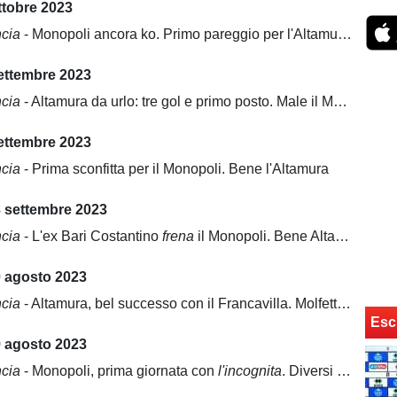
ttobre 2023
ncia
- Monopoli ancora ko. Primo pareggio per l'Altamura, cade il Gravina
settembre 2023
ncia
- Altamura da urlo: tre gol e primo posto. Male il Monopoli
settembre 2023
ncia
- Prima sconfitta per il Monopoli. Bene l'Altamura
3 settembre 2023
ncia
- L'ex Bari Costantino
frena
il Monopoli. Bene Altamura e Bitonto
0 agosto 2023
ncia
- Altamura, bel successo con il Francavilla. Molfetta attivo sul mercato
Esc
9 agosto 2023
ncia
- Monopoli, prima giornata con
l'incognita
. Diversi colpi per il Bitonto