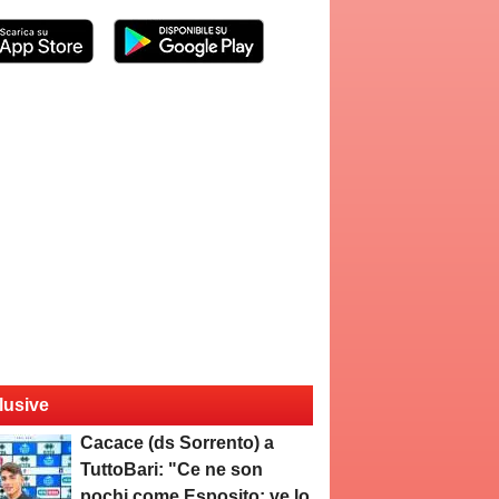
lusive
Cacace (ds Sorrento) a
TuttoBari: "Ce ne son
pochi come Esposito: ve lo