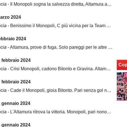
ncia
- Il Monopoli
sogna
la salvezza diretta, Altamura aspetta la C
marzo 2024
ncia
- Benissimo il Monopoli, C più vicina per la Team Altamura. Bitonto, squadra aggredita
ebbraio 2024
ncia
- Altamura, prove di fuga. Solo pareggi per le altre squadre
 febbraio 2024
Cop
ncia
- Crisi Monopoli, cadono Bitonto e Gravina. Altamura, è ancora
 febbraio 2024
ncia
- Cade il Monopoli, gioia Bitonto. Pari senza gol nel derby della Murgia
1 gennaio 2024
ncia
- L'Altamura ritrova la vittoria. Monopoli, pari nonostante la buona prova
4 gennaio 2024