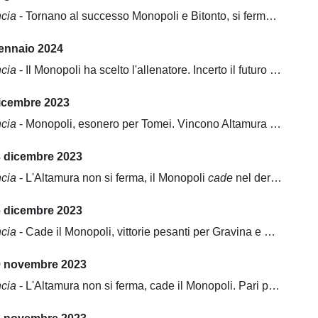
ncia
- Tornano al successo Monopoli e Bitonto, si ferma ancora la Team Altamura
gennaio 2024
ncia
- Il Monopoli ha scelto l'allenatore. Incerto il futuro di Starita
dicembre 2023
ncia
- Monopoli, esonero per Tomei. Vincono Altamura e Gravina
3 dicembre 2023
ncia
- L'Altamura non si ferma, il Monopoli
cade
nel derby
6 dicembre 2023
ncia
- Cade il Monopoli, vittorie pesanti per Gravina e Bitonto
9 novembre 2023
ncia
- L'Altamura non si ferma, cade il Monopoli. Pari per il Bitonto