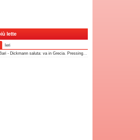
iù lette
Ieri
RadioBari - Dickmann saluta: va in Grecia. Pressing Catanzaro per Dorval, Vicari piace ad una pugliese