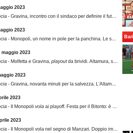
maggio 2023
ncia
- Gravina, incontro con il sindaco per definire il futuro. Al Monopoli piace Gambale
maggio 2023
Bar
ncia
- Monopoli, un nome in pole per la panchina. Le scuse del Molfetta dopo la retrocessione
0 maggio 2023
ncia
- Molfetta e Gravina,
playout
da brividi. Altamura, sfumano i playoff
maggio 2023
ncia
- Gravina, novanta minuti per la salvezza. L'Altamura spera nei playoff
prile 2023
ncia
- Il Monopoli
vola
ai playoff. Festa per il Bitonto: è salvezza
prile 2023
ncia
- Il Monopoli vola nel segno di Manzari. Doppio impegno in D