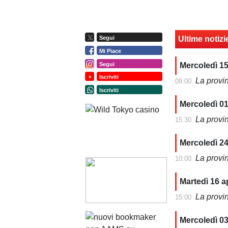
Ultime notizi
Segui
Mi Piace
Segui
Mercoledì 1
Iscriviti
La provi
09:00
Iscriviti
Mercoledì 0
La provi
15:30
Mercoledì 24
La provi
10:00
Martedì 16 a
La provi
15:00
Mercoledì 03