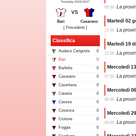
Trenitalia 2026-2027
La provi
08:00
VS
Martedì 02 
Bari
Casarano
[ Precedenti ]
La provi
21:00
Classifica
Martedì 19 
Audace Cerignola
0
La provi
22:00
Bari
0
Mercoledì 1
Barletta
0
La provi
07:00
Casarano
0
Casertana
0
Mercoledì 0
Catania
0
La provi
08:00
Cavese
0
Cosenza
0
Mercoledì 2
Crotone
0
La provi
09:00
Foggia
0
Giugliano
0