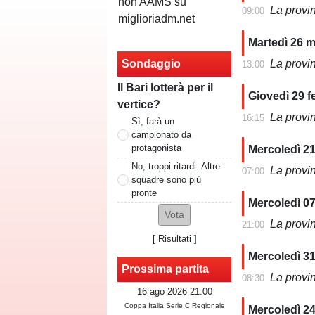
La provi
09:00
Martedì 26 
Sondaggio
La provi
13:00
Il Bari lotterà per il
Giovedì 29 f
vertice?
La provi
16:15
Sì, farà un
campionato da
protagonista
Mercoledì 21
No, troppi ritardi. Altre
La provi
07:00
squadre sono più
pronte
Mercoledì 07
La provi
21:00
[
Risultati
]
Mercoledì 3
Prossima partita
La provi
08:30
16 ago 2026 21:00
Coppa Italia Serie C Regionale
Mercoledì 2