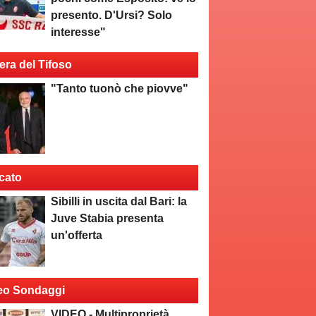
presento. D'Ursi? Solo
interesse"
era del Tifoso
"Tanto tuonò che piovve"
cato
Sibilli in uscita dal Bari: la
Juve Stabia presenta
un'offerta
eo Sondaggi
VIDEO - Multiproprietà