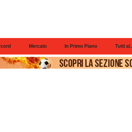
cord
Mercato
In Primo Piano
Tutti al