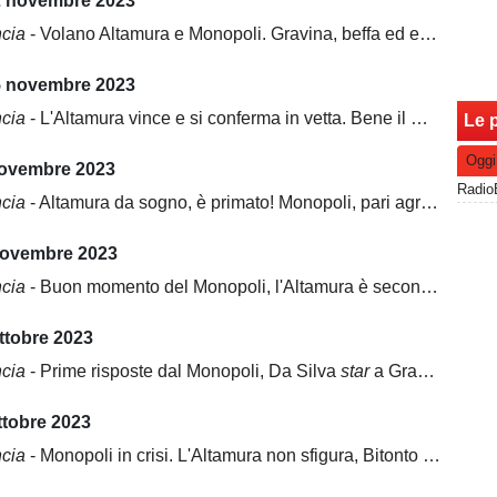
2 novembre 2023
ncia
- Volano Altamura e Monopoli. Gravina, beffa ed esonero
5 novembre 2023
ncia
- L'Altamura vince e si conferma in vetta. Bene il Monopoli
Le p
Oggi
novembre 2023
ncia
- Altamura da sogno, è primato! Monopoli, pari agrodolce
novembre 2023
ncia
- Buon momento del Monopoli, l'Altamura è seconda. Sorride il Bitonto
ttobre 2023
ncia
- Prime risposte dal Monopoli, Da Silva
star
a Gravina. Cade l'Altamura
ttobre 2023
ncia
- Monopoli in crisi. L'Altamura non sfigura, Bitonto e Gravina ko