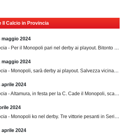
e Il Calcio in Provincia
5 maggio 2024
ncia
- Per il Monopoli pari nel derby ai playout. Bitonto e il futuro dopo la retrocessione...
1 maggio 2024
ncia
- Monopoli, sarà derby ai playout. Salvezza vicina per il Gravina, Bitonto spera
 aprile 2024
ncia
- Altamura, in festa per la C. Cade il Monopoli, scatto salvezza del Gravina
prile 2024
ncia
- Monopoli ko nel derby. Tre vittorie pesanti in Serie D
 aprile 2024